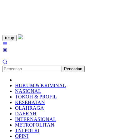
Loncat
tutup
ke
Menu
konten
Mobile
Pencarian
HUKUM & KRIMINAL
NASIONAL
TOKOH & PROFIL
KESEHATAN
OLAHRAGA
DAERAH
INTERNASIONAL
METROPOLITAN
TNI POLRI
OPINI