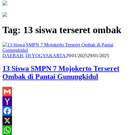
Tag:
13 siswa terseret ombak
Redaksi
DAERAH
,
DI YOGYAKARTA
29/01/2025
29/01/2025
13 Siswa SMPN 7 Mojokerto Terseret
Ombak di Pantai Gunungkidul
Gmail
Yahoo
Mail
Facebook
X