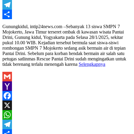
WhatsApp
Telegram
Share
Gunungkidul, intip24news.com –Sebanyak 13 siswa SMPN 7
Mojokerto, Jawa Timur terseret ombak di kawasan wisata Pantai
Drini, Gunung kidul, Yogyakarta pada Selasa 28/1/2025, sekitar
pukul 10.00 WIB. Kejadian tersebut bermula saat siswa-siswi
rombongan SMPN 7 Mojokerto sedang asik bermain air di tepian
Pantai Drini. Sebelum para korban hendak bermain air salah satu
petugas satlinmas Rescue Pantai Drini sudah mengingatkan untuk
tidak berenang terlalu menengah karena
Selengkapnya
Gmail
Yahoo
Mail
Facebook
X
WhatsApp
Telegram