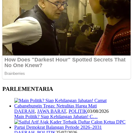
PARLEMENTARIA
DAERAH
,
JAWA BARAT
,
POLITIK
03/08/2026
Main Politik? Siap Kehilangan Jabatan! C…
DAERAH
,
POLITIK
25/07/2026