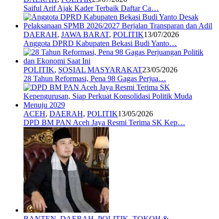
Saiful Arif Ajak Kader Terbaik Daftar Ca…
DAERAH
,
JAWA BARAT
,
POLITIK
13/07/2026
Anggota DPRD Kabupaten Bekasi Budi Yanto…
POLITIK
,
SOSIAL MASYARAKAT
23/05/2026
28 Tahun Reformasi, Pena 98 Gagas Perjua…
ACEH
,
DAERAH
,
POLITIK
13/05/2026
DPD BM PAN Aceh Jaya Resmi Terima SK Kep…
BANTEN
,
DAERAH
,
POLITIK
,
TOKOH &