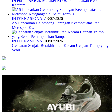
Di Forum BRICS, Menaker RI Usulkan Petakan Kebutuhan
Keteram…
INTERNASIONAL
13/07/2026
AS Lancarkan Gelombang Serangan Keempat atas Iran
Merespon K…
INTERNASIONAL
09/07/2026
Gencaran Senjata Berakhir: Iran Kecam Ucapan Trump yang
Sebu…