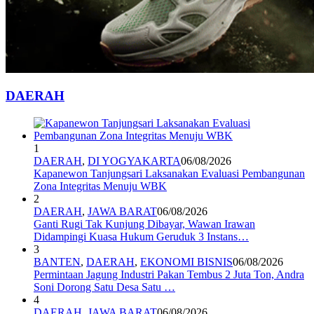
DAERAH
1
DAERAH
,
DI YOGYAKARTA
06/08/2026
Kapanewon Tanjungsari Laksanakan Evaluasi Pembangunan
Zona Integritas Menuju WBK
2
DAERAH
,
JAWA BARAT
06/08/2026
Ganti Rugi Tak Kunjung Dibayar, Wawan Irawan
Didampingi Kuasa Hukum Geruduk 3 Instans…
3
BANTEN
,
DAERAH
,
EKONOMI BISNIS
06/08/2026
Permintaan Jagung Industri Pakan Tembus 2 Juta Ton, Andra
Soni Dorong Satu Desa Satu …
4
DAERAH
,
JAWA BARAT
06/08/2026