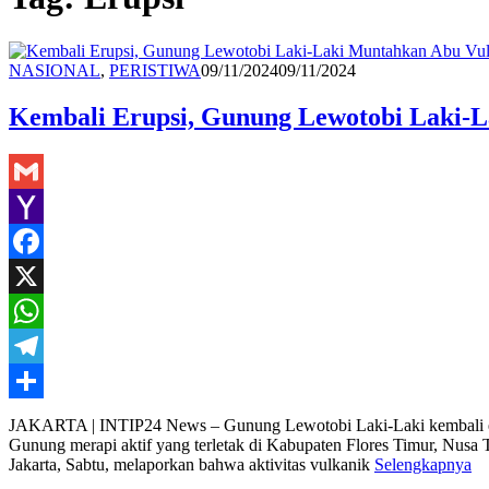
Redaksi
NASIONAL
,
PERISTIWA
09/11/2024
09/11/2024
Kembali Erupsi, Gunung Lewotobi Laki-La
Gmail
Yahoo
Mail
Facebook
X
WhatsApp
Telegram
Share
JAKARTA | INTIP24 News – Gunung Lewotobi Laki-Laki kembali erups
Gunung merapi aktif yang terletak di Kabupaten Flores Timur, Nusa
Jakarta, Sabtu, melaporkan bahwa aktivitas vulkanik
Selengkapnya