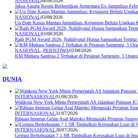
NASIONAL
04/08/2026
Jaksa Agung Resmi Berhentikan Sementara Ex Jampidsus Febr
NASIONAL
03/08/2026
Up Date Kasus Mantan Jampidsus: Kejagung Belum Ungkap 
NASIONAL
03/08/2026
Raih PGM Award 2026, Nahdiyatul Husna Sampaikan Terim
NASIONAL
,
PERISTIWA
02/08/2026
KM Mutiara Santosa 2 Terbakar di Perairan Sumenep, 5 Ora
DUNIA
INTERNASIONAL
01/08/2026
Walikota New York Minta Pemerintah AS Jalankan Putusan I
INTERNASIONAL
31/07/2026
Ribuan Imigran Gelap Asal Maroko Memasuki Perairan Spany
INTERNASIONAL
28/07/2026
Gempa Berkekuatan 7,1 SR Timbulkan Kerusakan Luas di Jep