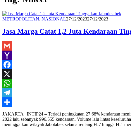
Redaksi
METROPOLITAN
,
NASIONAL
27/12/2023
27/12/2023
Jasa Marga Catat 1,2 Juta Kendaraan Tin
Gmail
Yahoo
Mail
Facebook
X
WhatsApp
Telegram
Share
JAKARTA | INTIP24 – Terjadi peningkatan 27,68% kendaraan meningga
2022 lalu sebanyak 996.555 kendaraan. Volume lalu lintas keseluru
meninggalkan wilayah Jabotabek selama rentang H-7 hingga H-1 me