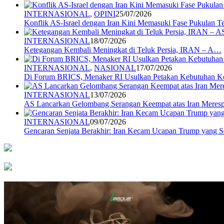
INTERNASIONAL
,
OPINI
25/07/2026
Konflik AS-Israel dengan Iran Kini Memasuki Fase Pukulan 
INTERNASIONAL
18/07/2026
Ketegangan Kembali Meningkat di Teluk Persia, IRAN – A…
INTERNASIONAL
,
NASIONAL
17/07/2026
Di Forum BRICS, Menaker RI Usulkan Petakan Kebutuhan 
INTERNASIONAL
13/07/2026
AS Lancarkan Gelombang Serangan Keempat atas Iran Mere
INTERNASIONAL
09/07/2026
Gencaran Senjata Berakhir: Iran Kecam Ucapan Trump yang