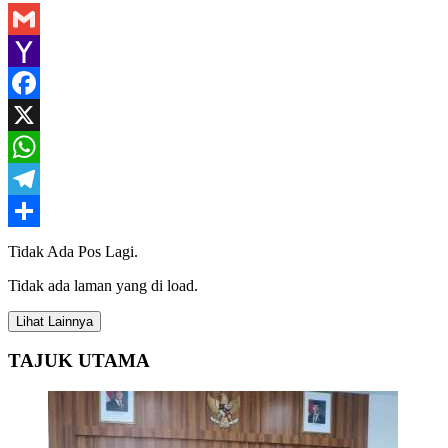
Gmail
Yahoo
Mail
Facebook
X
WhatsApp
Telegram
Share
Tidak Ada Pos Lagi.
Tidak ada laman yang di load.
Lihat Lainnya
TAJUK UTAMA