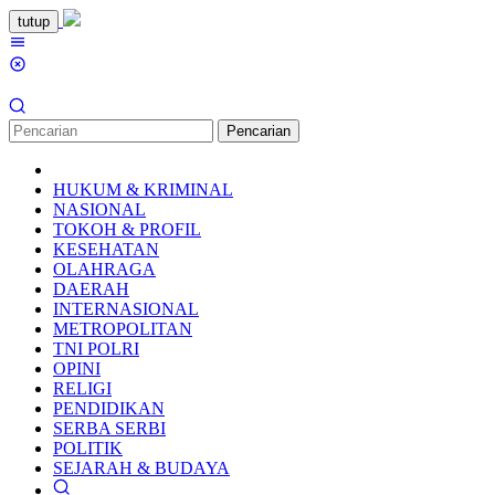
Loncat
tutup
ke
Menu
konten
Mobile
Pencarian
HUKUM & KRIMINAL
NASIONAL
TOKOH & PROFIL
KESEHATAN
OLAHRAGA
DAERAH
INTERNASIONAL
METROPOLITAN
TNI POLRI
OPINI
RELIGI
PENDIDIKAN
SERBA SERBI
POLITIK
SEJARAH & BUDAYA