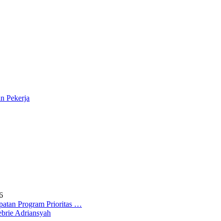
n Pekerja
6
atan Program Prioritas …