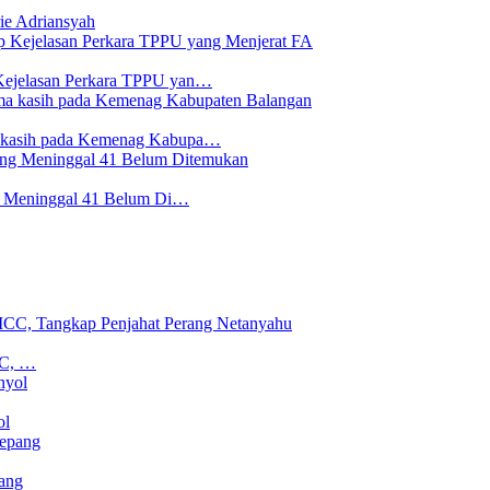
ie Adriansyah
Kejelasan Perkara TPPU yan…
a kasih pada Kemenag Kabupa…
ng Meninggal 41 Belum Di…
CC, …
ol
ang