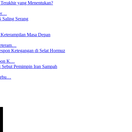
Ter…
Keteram…
spon K…
 Sebu…