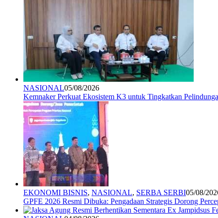
NASIONAL
05/08/2026
Kemnaker Perkuat Ekosistem K3 untuk Tingkatkan Pelindunga
EKONOMI BISNIS
,
NASIONAL
,
SERBA SERBI
05/08/202
GPFE 2026 Resmi Dibuka: Pengadaan Strategis Dorong Percep