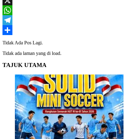
Mail
Facebook
X
WhatsApp
Telegram
Share
Tidak Ada Pos Lagi.
Tidak ada laman yang di load.
TAJUK UTAMA