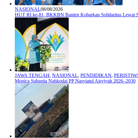
NASIONAL
08/08/2026
HUT RI ke-81, BKKBN Banten Kobarkan Solidaritas Lewat S
JAWA TENGAH
,
NASIONAL
,
PENDIDIKAN
,
PERISTIW
Monica Subastia Nahkodai PP Nasyiatul Aisyiyah 2026–2030