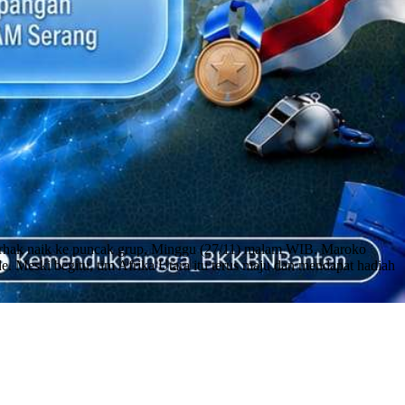
hak naik ke puncak grup, Minggu (27/11) malam WIB. Maroko
e. Meski begitu, tim Afrika Utara itu terus maju dan mendapat hadiah