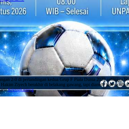
 2-0 di pertandingan kedua Grup F Piala Dunia 2022 sehingga ber
Hakim Ziyech berakhir di belakang gawang, tapi dianulir karena offsid
pada
Selengkapnya