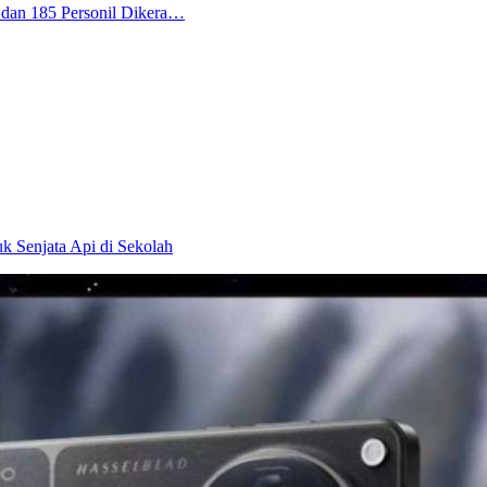
 dan 185 Personil Dikera…
 Senjata Api di Sekolah