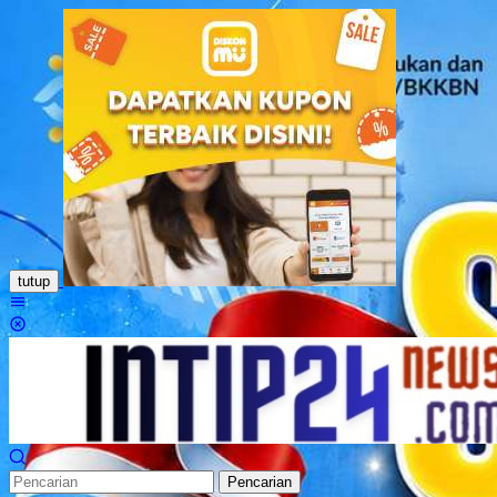
Loncat
ke
konten
tutup
Menu
Mobile
Pencarian