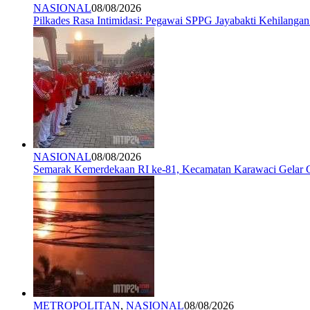
NASIONAL
08/08/2026
Pilkades Rasa Intimidasi: Pegawai SPPG Jayabakti Kehilanga
NASIONAL
08/08/2026
Semarak Kemerdekaan RI ke-81, Kecamatan Karawaci Gelar G
METROPOLITAN
,
NASIONAL
08/08/2026