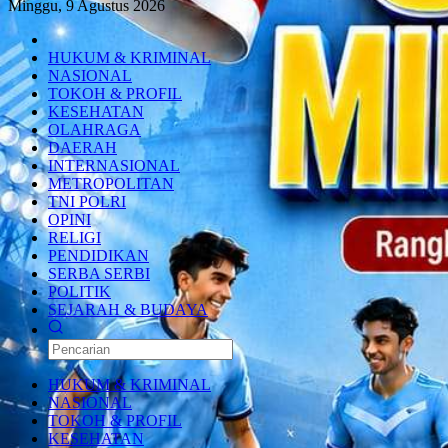
Minggu, 9 Agustus 2026
HUKUM & KRIMINAL
NASIONAL
TOKOH & PROFIL
KESEHATAN
OLAHRAGA
DAERAH
INTERNASIONAL
METROPOLITAN
TNI POLRI
OPINI
RELIGI
PENDIDIKAN
SERBA SERBI
POLITIK
SEJARAH & BUDAYA
HUKUM & KRIMINAL
NASIONAL
TOKOH & PROFIL
KESEHATAN