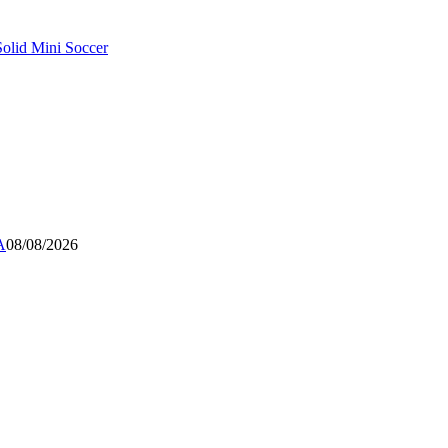
olid Mini Soccer
A
08/08/2026