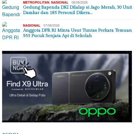
,
08/08/2026
METROPOLITAN
NASIONAL
Gedung Bapenda DKI Dilalap si Jago Merah, 30 Unit
Damkar dan 185 Personil Dikera…
07/08/2026
NASIONAL
Anggota DPR RI Minta Usut Tuntas Perkara Temuan
955 Pucuk Senjata Api di Sekolah