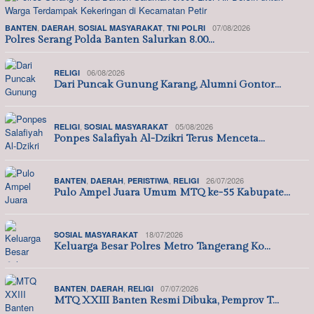
,
,
,
07/08/2026
BANTEN
DAERAH
SOSIAL MASYARAKAT
TNI POLRI
Polres Serang Polda Banten Salurkan 8.00…
06/08/2026
RELIGI
Dari Puncak Gunung Karang, Alumni Gontor…
,
05/08/2026
RELIGI
SOSIAL MASYARAKAT
Ponpes Salafiyah Al-Dzikri Terus Menceta…
,
,
,
26/07/2026
BANTEN
DAERAH
PERISTIWA
RELIGI
Pulo Ampel Juara Umum MTQ ke-55 Kabupate…
18/07/2026
SOSIAL MASYARAKAT
Keluarga Besar Polres Metro Tangerang Ko…
,
,
07/07/2026
BANTEN
DAERAH
RELIGI
MTQ XXIII Banten Resmi Dibuka, Pemprov T…