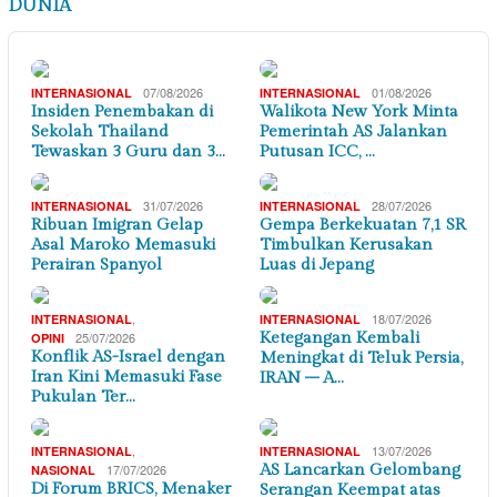
DUNIA
07/08/2026
01/08/2026
INTERNASIONAL
INTERNASIONAL
Insiden Penembakan di
Walikota New York Minta
Sekolah Thailand
Pemerintah AS Jalankan
Tewaskan 3 Guru dan 3…
Putusan ICC, …
31/07/2026
28/07/2026
INTERNASIONAL
INTERNASIONAL
Ribuan Imigran Gelap
Gempa Berkekuatan 7,1 SR
Asal Maroko Memasuki
Timbulkan Kerusakan
Perairan Spanyol
Luas di Jepang
,
18/07/2026
INTERNASIONAL
INTERNASIONAL
25/07/2026
Ketegangan Kembali
OPINI
Konflik AS-Israel dengan
Meningkat di Teluk Persia,
Iran Kini Memasuki Fase
IRAN – A…
Pukulan Ter…
,
13/07/2026
INTERNASIONAL
INTERNASIONAL
17/07/2026
AS Lancarkan Gelombang
NASIONAL
Di Forum BRICS, Menaker
Serangan Keempat atas