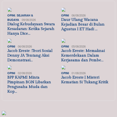
,
06/08/2026
OPINI
SEJARAH &
OPINI
09/08/2026
Daur Ulang Wacana
BUDAYA
Dialog Kebudayaan Swara
Kejadian Besar di Bulan
Kesadaran: Ketika Sejarah
Agustus I ET Hadi …
Hanya Dice…
06/08/2026
05/08/2026
OPINI
OPINI
Jacob Ereste :Teori Sosial
Jacob Ereste: Memaknai
Denny JA Tentang Aksi
Kemerdekaan Dalam
Demonstrasi…
Kerjasama dan Pembe…
02/08/2026
01/08/2026
OPINI
OPINI
BPP KAPMI Minta
Jacob Ereste | Misteri
Pimpinan BGN Libatkan
Kematian Si Tukang Kritik
Pengusaha Muda dan
Kop…