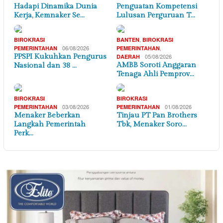
Hadapi Dinamika Dunia
Penguatan Kompetensi
Kerja, Kemnaker Se…
Lulusan Perguruan T…
,
BIROKRASI
BANTEN
BIROKRASI
06/08/2026
,
PEMERINTAHAN
PEMERINTAHAN
PPSPI Kukuhkan Pengurus
05/08/2026
DAERAH
AMBB Soroti Anggaran
Nasional dan 38 …
Tenaga Ahli Pemprov…
BIROKRASI
BIROKRASI
03/08/2026
01/08/2026
PEMERINTAHAN
PEMERINTAHAN
Menaker Beberkan
Tinjau PT Pan Brothers
Langkah Pemerintah
Tbk, Menaker Soro…
Perk…