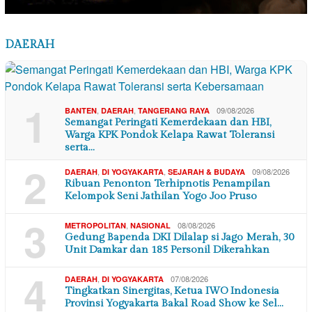
DAERAH
1
,
,
09/08/2026
BANTEN
DAERAH
TANGERANG RAYA
Semangat Peringati Kemerdekaan dan HBI,
Warga KPK Pondok Kelapa Rawat Toleransi
serta…
2
,
,
09/08/2026
DAERAH
DI YOGYAKARTA
SEJARAH & BUDAYA
Ribuan Penonton Terhipnotis Penampilan
Kelompok Seni Jathilan Yogo Joo Pruso
3
,
08/08/2026
METROPOLITAN
NASIONAL
Gedung Bapenda DKI Dilalap si Jago Merah, 30
Unit Damkar dan 185 Personil Dikerahkan
4
,
07/08/2026
DAERAH
DI YOGYAKARTA
Tingkatkan Sinergitas, Ketua IWO Indonesia
Provinsi Yogyakarta Bakal Road Show ke Sel…