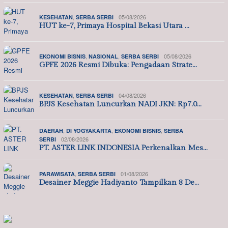
,
05/08/2026
KESEHATAN
SERBA SERBI
HUT ke-7, Primaya Hospital Bekasi Utara …
,
,
05/08/2026
EKONOMI BISNIS
NASIONAL
SERBA SERBI
GPFE 2026 Resmi Dibuka: Pengadaan Strate…
,
04/08/2026
KESEHATAN
SERBA SERBI
BPJS Kesehatan Luncurkan NADI JKN: Rp7.0…
,
,
,
DAERAH
DI YOGYAKARTA
EKONOMI BISNIS
SERBA
02/08/2026
SERBI
PT. ASTER LINK INDONESIA Perkenalkan Mes…
,
01/08/2026
PARAWISATA
SERBA SERBI
Desainer Meggie Hadiyanto Tampilkan 8 De…