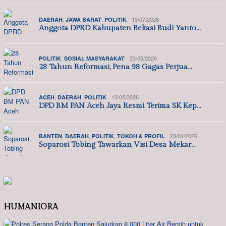
,
,
13/07/2026
DAERAH
JAWA BARAT
POLITIK
Anggota DPRD Kabupaten Bekasi Budi Yanto…
,
23/05/2026
POLITIK
SOSIAL MASYARAKAT
28 Tahun Reformasi, Pena 98 Gagas Perjua…
,
,
13/05/2026
ACEH
DAERAH
POLITIK
DPD BM PAN Aceh Jaya Resmi Terima SK Kep…
,
,
,
23/04/2026
BANTEN
DAERAH
POLITIK
TOKOH & PROFIL
Soparosi Tobing Tawarkan Visi Desa Mekar…
HUMANIORA