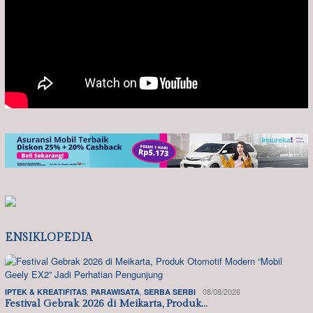
ENSIKLOPEDIA
,
,
08/08/2026
IPTEK & KREATIFITAS
PARAWISATA
SERBA SERBI
Festival Gebrak 2026 di Meikarta, Produk…