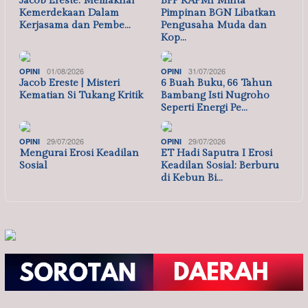
Jacob Ereste: Memaknai
BPP KAPMI Minta
Kemerdekaan Dalam
Pimpinan BGN Libatkan
Kerjasama dan Pembe…
Pengusaha Muda dan
Kop…
01/08/2026
31/07/2026
OPINI
OPINI
Jacob Ereste | Misteri
6 Buah Buku, 66 Tahun
Kematian Si Tukang Kritik
Bambang Isti Nugroho
Seperti Energi Pe…
29/07/2026
29/07/2026
OPINI
OPINI
Mengurai Erosi Keadilan
ET Hadi Saputra I Erosi
Sosial
Keadilan Sosial: Berburu
di Kebun Bi…