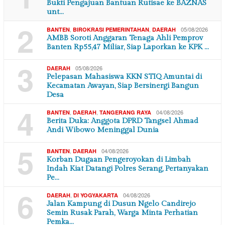
Bukti Pengajuan Bantuan Rutisae ke BAZNAS
unt…
2
,
,
05/08/2026
BANTEN
BIROKRASI PEMERINTAHAN
DAERAH
AMBB Soroti Anggaran Tenaga Ahli Pemprov
Banten Rp55,47 Miliar, Siap Laporkan ke KPK …
3
05/08/2026
DAERAH
Pelepasan Mahasiswa KKN STIQ Amuntai di
Kecamatan Awayan, Siap Bersinergi Bangun
Desa
4
,
,
04/08/2026
BANTEN
DAERAH
TANGERANG RAYA
Berita Duka: Anggota DPRD Tangsel Ahmad
Andi Wibowo Meninggal Dunia
5
,
04/08/2026
BANTEN
DAERAH
Korban Dugaan Pengeroyokan di Limbah
Indah Kiat Datangi Polres Serang, Pertanyakan
Pe…
6
,
04/08/2026
DAERAH
DI YOGYAKARTA
Jalan Kampung di Dusun Ngelo Candirejo
Semin Rusak Parah, Warga Minta Perhatian
Pemka…