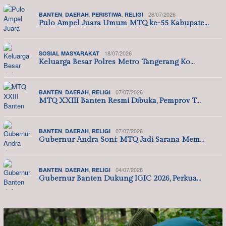
,
,
,
26/07/2026
BANTEN
DAERAH
PERISTIWA
RELIGI
Pulo Ampel Juara Umum MTQ ke-55 Kabupate…
18/07/2026
SOSIAL MASYARAKAT
Keluarga Besar Polres Metro Tangerang Ko…
,
,
07/07/2026
BANTEN
DAERAH
RELIGI
MTQ XXIII Banten Resmi Dibuka, Pemprov T…
,
,
07/07/2026
BANTEN
DAERAH
RELIGI
Gubernur Andra Soni: MTQ Jadi Sarana Mem…
,
,
04/07/2026
BANTEN
DAERAH
RELIGI
Gubernur Banten Dukung IGIC 2026, Perkua…