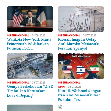
01/08/2026
31/07/2026
INTERNASIONAL
INTERNASIONAL
Walikota New York Minta
Ribuan Imigran Gelap
Pemerintah AS Jalankan
Asal Maroko Memasuki
Putusan ICC, …
Perairan Spanyol
28/07/2026
,
INTERNASIONAL
INTERNASIONAL
Gempa Berkekuatan 7,1 SR
25/07/2026
OPINI
Konflik AS-Israel dengan
Timbulkan Kerusakan
Iran Kini Memasuki Fase
Luas di Jepang
Pukulan Ter…