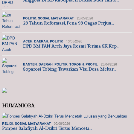
Anggota DPRD Kabupaten Bekasi Budi Yanto…
,
23/05/2026
POLITIK
SOSIAL MASYARAKAT
28 Tahun Reformasi, Pena 98 Gagas Perjua…
,
,
13/05/2026
ACEH
DAERAH
POLITIK
DPD BM PAN Aceh Jaya Resmi Terima SK Kep…
,
,
,
23/04/2026
BANTEN
DAERAH
POLITIK
TOKOH & PROFIL
Soparosi Tobing Tawarkan Visi Desa Mekar…
HUMANIORA
,
05/08/2026
RELIGI
SOSIAL MASYARAKAT
Ponpes Salafiyah Al-Dzikri Terus Menceta…