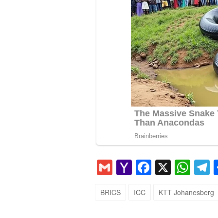
Gmail
Yahoo
Faceboo
X
Wha
T
Mail
BRICS
ICC
KTT Johanesberg