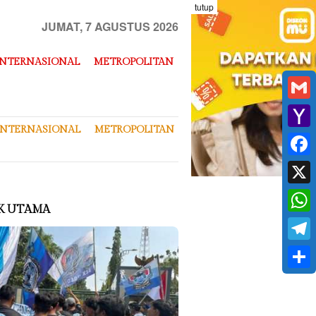
tutup
JUMAT, 7 AGUSTUS 2026
INTERNASIONAL
METROPOLITAN
Gmai
INTERNASIONAL
METROPOLITAN
Yaho
Mail
Face
X
K UTAMA
What
Tele
Shar