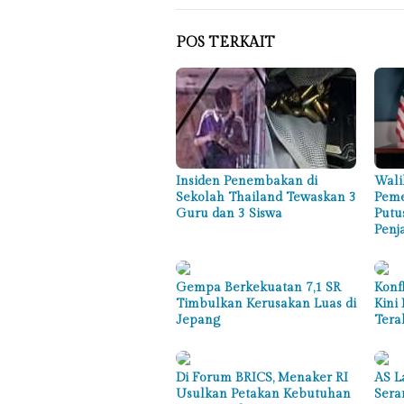
POS TERKAIT
Insiden Penembakan di
Wali
Sekolah Thailand Tewaskan 3
Peme
Guru dan 3 Siswa
Putu
Penj
Gempa Berkekuatan 7,1 SR
Konf
Timbulkan Kerusakan Luas di
Kini
Jepang
Tera
Di Forum BRICS, Menaker RI
AS L
Usulkan Petakan Kebutuhan
Sera