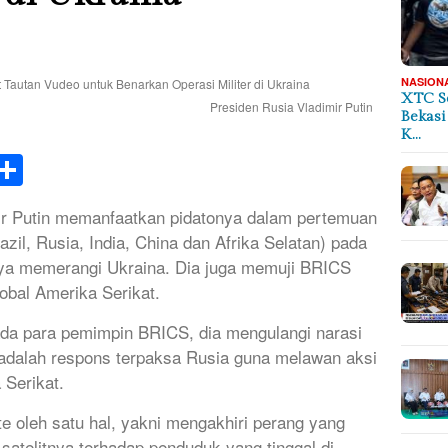
NASION
XTC S
Presiden Rusia Vladimir Putin
Bekasi
K…
k
tsApp
elegram
Share
ir Putin memanfaatkan pidatonya dalam pertemuan
il, Rusia, India, China dan Afrika Selatan) pada
a memerangi Ukraina. Dia juga memuji BRICS
obal Amerika Serikat.
ada para pemimpin BRICS, dia mengulangi narasi
 adalah respons terpaksa Rusia guna melawan aksi
Serikat.
te oleh satu hal, yakni mengakhiri perang yang
-satelitnya terhadap penduduk yang tinggal di