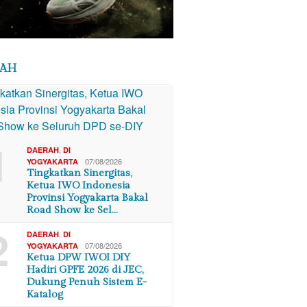
RAH
1
,
DAERAH
DI
07/08/2026
YOGYAKARTA
Tingkatkan Sinergitas,
Ketua IWO Indonesia
Provinsi Yogyakarta Bakal
Road Show ke Sel…
2
,
DAERAH
DI
07/08/2026
YOGYAKARTA
Ketua DPW IWOI DIY
Hadiri GPFE 2026 di JEC,
Dukung Penuh Sistem E-
Katalog