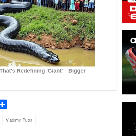
k
tsApp
elegram
Share
Vladimir Putin