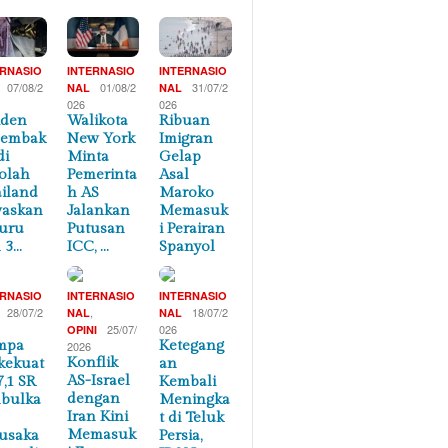
ERNASIO
INTERNASIO
INTERNASIO
07/08/2
01/08/2
31/07/2
NAL
NAL
026
026
iden
Walikota
Ribuan
nembak
New York
Imigran
di
Minta
Gelap
olah
Pemerinta
Asal
iland
h AS
Maroko
waskan
Jalankan
Memasuk
uru
Putusan
i Perairan
 3…
ICC, …
Spanyol
ERNASIO
INTERNASIO
INTERNASIO
28/07/2
,
18/07/2
NAL
NAL
25/07/
026
OPINI
mpa
Ketegang
2026
Konflik
kekuat
an
AS-Israel
7,1 SR
Kembali
dengan
bulka
Meningka
Iran Kini
t di Teluk
Memasuk
usaka
Persia,