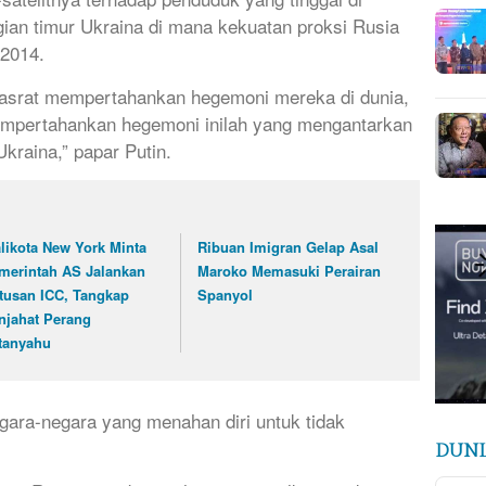
ian timur Ukraina di mana kekuatan proksi Rusia
 2014.
asrat mempertahankan hegemoni mereka di dunia,
empertahankan hegemoni inilah yang mengantarkan
Ukraina,” papar Putin.
likota New York Minta
Ribuan Imigran Gelap Asal
merintah AS Jalankan
Maroko Memasuki Perairan
tusan ICC, Tangkap
Spanyol
njahat Perang
tanyahu
egara-negara yang menahan diri untuk tidak
DUNI