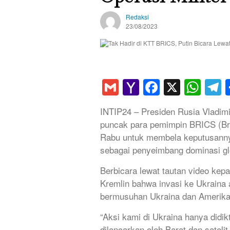
Redaksi
23/08/2023
Gmail
Yahoo
Faceboo
X
Wha
T
Mail
INTIP24 – Presiden Rusia Vladim
puncak para pemimpin BRICS (Braz
Rabu untuk membela keputusanny
sebagai penyeimbang dominasi gl
Berbicara lewat tautan video kep
Kremlin bahwa invasi ke Ukraina
bermusuhan Ukraina dan Amerika 
“Aksi kami di Ukraina hanya didik
dilancarkan oleh Barat dan satelit