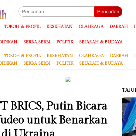
Pencarian
TOKOH & PROFIL
KESEHATAN
OLAHRAGA
DAERAH
DIDIKAN
SERBA SERBI
POLITIK
SEJARAH & BUDAYA
TOKOH & PROFIL
KESEHATAN
OLAHRAGA
DAERAH
DIDIKAN
SERBA SERBI
POLITIK
SEJARAH & BUDAYA
TAJU
T BRICS, Putin Bicara
Vudeo untuk Benarkan
 di Ukraina