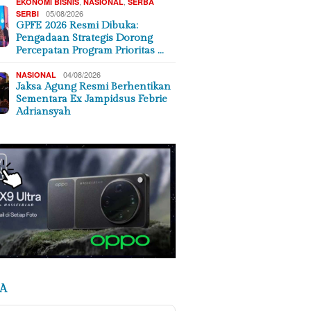
,
,
EKONOMI BISNIS
NASIONAL
SERBA
05/08/2026
SERBI
GPFE 2026 Resmi Dibuka:
Pengadaan Strategis Dorong
Percepatan Program Prioritas …
04/08/2026
NASIONAL
Jaksa Agung Resmi Berhentikan
Sementara Ex Jampidsus Febrie
Adriansyah
A