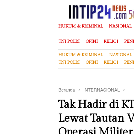
Loncat
ke
konten
HUKUM & KRIMINAL
NASIONAL
TNI POLRI
OPINI
RELIGI
PEN
HUKUM & KRIMINAL
NASIONAL
TNI POLRI
OPINI
RELIGI
PEN
Beranda
INTERNASIONAL
Tak Hadir di KT
Lewat Tautan 
Operasi Militer