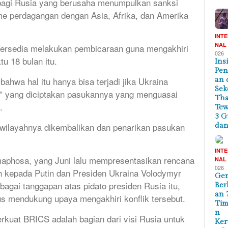
bagi Rusia yang berusaha menumpulkan sanksi
e perdagangan dengan Asia, Afrika, dan Amerika
INT
NAL
bersedia melakukan pembicaraan guna mengakhiri
026
 18 bulan itu.
Ins
Pe
bahwa hal itu hanya bisa terjadi jika Ukraina
an 
Sek
” yang diciptakan pasukannya yang menguasai
Tha
.
Te
3 G
 wilayahnya dikembalikan dan penarikan pasukan
dan
INT
amaphosa, yang Juni lalu mempresentasikan rencana
NAL
026
ah kepada Putin dan Presiden Ukraina Volodymyr
Ge
gai tanggapan atas pidato presiden Rusia itu,
Ber
an 
s mendukung upaya mengakhiri konflik tersebut.
Tim
n
uat BRICS adalah bagian dari visi Rusia untuk
Ker