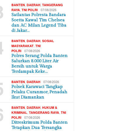
3
,
,
BANTEN
DAERAH
TANGERANG
,
07/08/2026
RAYA
TNI POLRI
Satlantas Polresta Bandara
Soetta Kawal Tim Chelsea
dan AC Milan Legend Tiba
di Jakar…
4
,
,
BANTEN
DAERAH
SOSIAL
,
MASYARAKAT
TNI
07/08/2026
POLRI
Polres Serang Polda Banten
Salurkan 8.000 Liter Air
Bersih untuk Warga
Terdampak Keke…
5
,
07/08/2026
BANTEN
DAERAH
Polsek Karawaci Tangkap
Pelaku Curanmor, Penadah
Ikut Diamankan
6
,
,
BANTEN
DAERAH
HUKUM &
,
,
KRIMINAL
TANGERANG RAYA
TNI
07/08/2026
POLRI
Ditreskrimum Polda Banten
Tetapkan Dua Tersangka