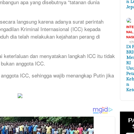
bangun apa yang disebutnya “tatanan dunia
n L
Jep
u secara langsung karena adanya surat perintah
INT
gadilan Kriminal Internasional (ICC) kepada
NAL
uduh dia telah melakukan kejahatan perang di
NAS
17
Di 
BRI
i keterlaluan dan menyatakan langkah ICC itu tidak
Me
a bukan anggota ICC.
RI
Us
Pet
h anggota ICC, sehingga wajib menangkap Putin jika
Ke
n
Ket