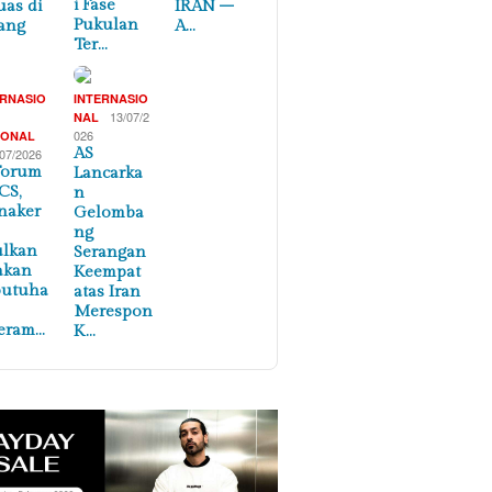
i Fase
uas di
IRAN –
Pukulan
ang
A…
Ter…
ERNASIO
INTERNASIO
,
13/07/2
NAL
026
IONAL
AS
/07/2026
Forum
Lancarka
CS,
n
naker
Gelomba
ng
ulkan
Serangan
akan
Keempat
butuha
atas Iran
Merespon
eram…
K…