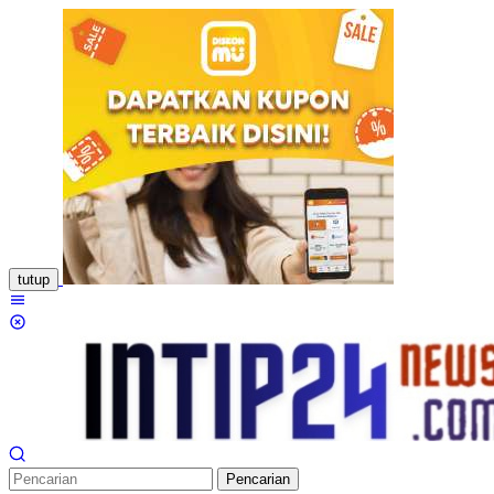
Loncat
ke
konten
tutup
Menu
Mobile
Pencarian