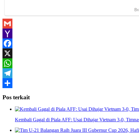
Gmail
Yahoo
Mail
Facebook
X
WhatsApp
Telegram
Share
Pos terkait
Kembali Gagal di Piala AFF: Usai Dihajar Vietnam 3-0, Timna