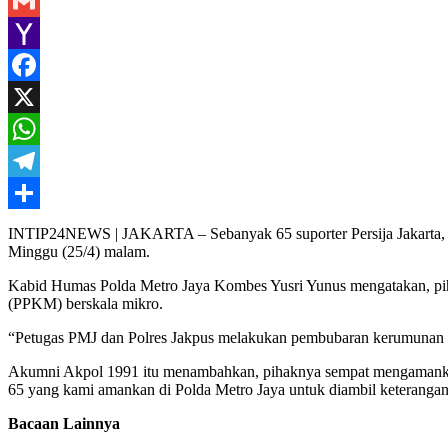
Gmail
Yahoo
Mail
Facebook
X
WhatsApp
Telegram
Share
INTIP24NEWS | JAKARTA – Sebanyak 65 suporter Persija Jakarta, T
Minggu (25/4) malam.
Kabid Humas Polda Metro Jaya Kombes Yusri Yunus mengatakan, pih
(PPKM) berskala mikro.
“Petugas PMJ dan Polres Jakpus melakukan pembubaran kerumunan un
Akumni Akpol 1991 itu menambahkan, pihaknya sempat mengamankan p
65 yang kami amankan di Polda Metro Jaya untuk diambil keterangan
Bacaan Lainnya