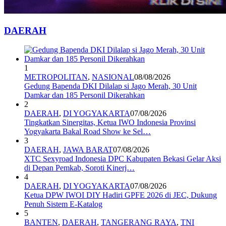
DAERAH
1
METROPOLITAN
,
NASIONAL
08/08/2026
Gedung Bapenda DKI Dilalap si Jago Merah, 30 Unit
Damkar dan 185 Personil Dikerahkan
2
DAERAH
,
DI YOGYAKARTA
07/08/2026
Tingkatkan Sinergitas, Ketua IWO Indonesia Provinsi
Yogyakarta Bakal Road Show ke Sel…
3
DAERAH
,
JAWA BARAT
07/08/2026
XTC Sexyroad Indonesia DPC Kabupaten Bekasi Gelar Aksi
di Depan Pemkab, Soroti Kinerj…
4
DAERAH
,
DI YOGYAKARTA
07/08/2026
Ketua DPW IWOI DIY Hadiri GPFE 2026 di JEC, Dukung
Penuh Sistem E-Katalog
5
BANTEN
,
DAERAH
,
TANGERANG RAYA
,
TNI