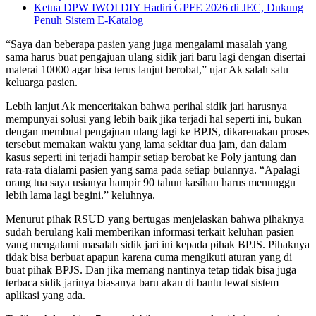
Ketua DPW IWOI DIY Hadiri GPFE 2026 di JEC, Dukung
Penuh Sistem E-Katalog
“Saya dan beberapa pasien yang juga mengalami masalah yang
sama harus buat pengajuan ulang sidik jari baru lagi dengan disertai
materai 10000 agar bisa terus lanjut berobat,” ujar Ak salah satu
keluarga pasien.
Lebih lanjut Ak menceritakan bahwa perihal sidik jari harusnya
mempunyai solusi yang lebih baik jika terjadi hal seperti ini, bukan
dengan membuat pengajuan ulang lagi ke BPJS, dikarenakan proses
tersebut memakan waktu yang lama sekitar dua jam, dan dalam
kasus seperti ini terjadi hampir setiap berobat ke Poly jantung dan
rata-rata dialami pasien yang sama pada setiap bulannya. “Apalagi
orang tua saya usianya hampir 90 tahun kasihan harus menunggu
lebih lama lagi begini.” keluhnya.
Menurut pihak RSUD yang bertugas menjelaskan bahwa pihaknya
sudah berulang kali memberikan informasi terkait keluhan pasien
yang mengalami masalah sidik jari ini kepada pihak BPJS. Pihaknya
tidak bisa berbuat apapun karena cuma mengikuti aturan yang di
buat pihak BPJS. Dan jika memang nantinya tetap tidak bisa juga
terbaca sidik jarinya biasanya baru akan di bantu lewat sistem
aplikasi yang ada.