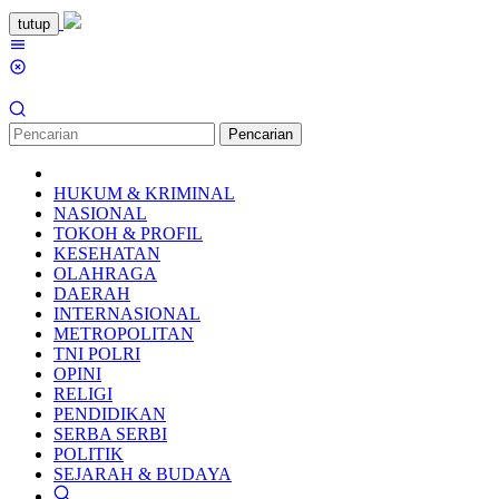
Loncat
tutup
ke
Menu
konten
Mobile
Pencarian
HUKUM & KRIMINAL
NASIONAL
TOKOH & PROFIL
KESEHATAN
OLAHRAGA
DAERAH
INTERNASIONAL
METROPOLITAN
TNI POLRI
OPINI
RELIGI
PENDIDIKAN
SERBA SERBI
POLITIK
SEJARAH & BUDAYA