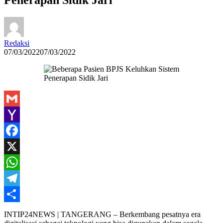
Redaksi
07/03/2022
07/03/2022
Gmail
Yahoo
Mail
Facebook
X
WhatsApp
Telegram
Share
INTIP24NEWS | TANGERANG – Berkembang pesatnya era