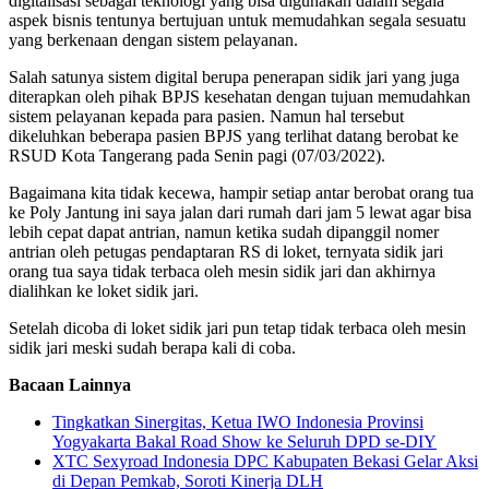
digitalisasi sebagai teknologi yang bisa digunakan dalam segala
aspek bisnis tentunya bertujuan untuk memudahkan segala sesuatu
yang berkenaan dengan sistem pelayanan.
Salah satunya sistem digital berupa penerapan sidik jari yang juga
diterapkan oleh pihak BPJS kesehatan dengan tujuan memudahkan
sistem pelayanan kepada para pasien. Namun hal tersebut
dikeluhkan beberapa pasien BPJS yang terlihat datang berobat ke
RSUD Kota Tangerang pada Senin pagi (07/03/2022).
Bagaimana kita tidak kecewa, hampir setiap antar berobat orang tua
ke Poly Jantung ini saya jalan dari rumah dari jam 5 lewat agar bisa
lebih cepat dapat antrian, namun ketika sudah dipanggil nomer
antrian oleh petugas pendaptaran RS di loket, ternyata sidik jari
orang tua saya tidak terbaca oleh mesin sidik jari dan akhirnya
dialihkan ke loket sidik jari.
Setelah dicoba di loket sidik jari pun tetap tidak terbaca oleh mesin
sidik jari meski sudah berapa kali di coba.
Bacaan Lainnya
Tingkatkan Sinergitas, Ketua IWO Indonesia Provinsi
Yogyakarta Bakal Road Show ke Seluruh DPD se-DIY
XTC Sexyroad Indonesia DPC Kabupaten Bekasi Gelar Aksi
di Depan Pemkab, Soroti Kinerja DLH