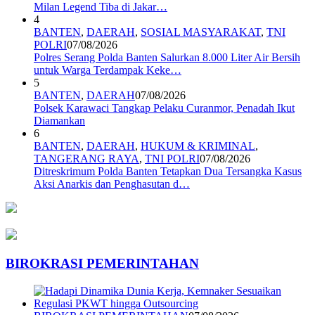
Milan Legend Tiba di Jakar…
4
BANTEN
,
DAERAH
,
SOSIAL MASYARAKAT
,
TNI
POLRI
07/08/2026
Polres Serang Polda Banten Salurkan 8.000 Liter Air Bersih
untuk Warga Terdampak Keke…
5
BANTEN
,
DAERAH
07/08/2026
Polsek Karawaci Tangkap Pelaku Curanmor, Penadah Ikut
Diamankan
6
BANTEN
,
DAERAH
,
HUKUM & KRIMINAL
,
TANGERANG RAYA
,
TNI POLRI
07/08/2026
Ditreskrimum Polda Banten Tetapkan Dua Tersangka Kasus
Aksi Anarkis dan Penghasutan d…
BIROKRASI PEMERINTAHAN