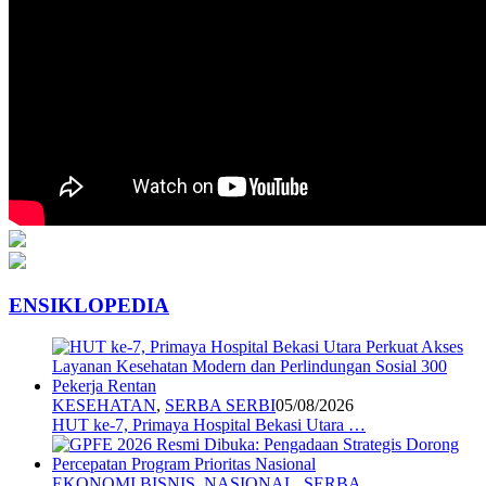
ENSIKLOPEDIA
KESEHATAN
,
SERBA SERBI
05/08/2026
HUT ke-7, Primaya Hospital Bekasi Utara …
EKONOMI BISNIS
,
NASIONAL
,
SERBA