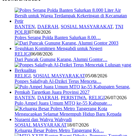
BANTEN
,
DAERAH
,
SOSIAL MASYARAKAT
,
TNI
POLRI
07/08/2026
Polres Serang Polda Banten Salurkan 8.00…
RELIGI
06/08/2026
Dari Puncak Gunung Karang, Alumni Gontor…
RELIGI
,
SOSIAL MASYARAKAT
05/08/2026
Ponpes Salafiyah Al-Dzikri Terus Menceta…
BANTEN
,
DAERAH
,
PERISTIWA
,
RELIGI
26/07/2026
Pulo Ampel Juara Umum MTQ ke-55 Kabupate…
SOSIAL MASYARAKAT
18/07/2026
Keluarga Besar Polres Metro Tangerang Ko…