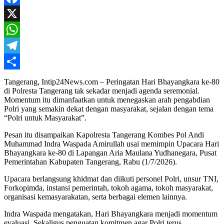
Mail
Facebook
X
WhatsApp
Telegram
Share
Tangerang, Intip24News.com – Peringatan Hari Bhayangkara ke-80
di Polresta Tangerang tak sekadar menjadi agenda seremonial.
Momentum itu dimanfaatkan untuk menegaskan arah pengabdian
Polri yang semakin dekat dengan masyarakat, sejalan dengan tema
“Polri untuk Masyarakat”.
Pesan itu disampaikan Kapolresta Tangerang Kombes Pol Andi
Muhammad Indra Waspada Amirullah usai memimpin Upacara Hari
Bhayangkara ke-80 di Lapangan Aria Maulana Yudhanegara, Pusat
Pemerintahan Kabupaten Tangerang, Rabu (1/7/2026).
Upacara berlangsung khidmat dan diikuti personel Polri, unsur TNI,
Forkopimda, instansi pemerintah, tokoh agama, tokoh masyarakat,
organisasi kemasyarakatan, serta berbagai elemen lainnya.
Indra Waspada mengatakan, Hari Bhayangkara menjadi momentum
evaluasi. Sekaligus penguatan komitmen agar Polri terus