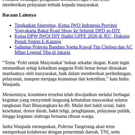
memberikan pelayanan terbaik kepada masyarakat.
Bacaan Lainnya
Tingkatkan Sinergitas, Ketua IWO Indonesia Provinsi
Yogyakarta Bakal Road Show ke Seluruh DPD se-DIY
Ketua DPW IWOI DIY Hadiri GPFE 2026 di JEC, Dukung
Penuh Sistem E-Katalog
Satlantas Polresta Bandara Soetta Kawal Tim Chelsea dan AC
Milan Legend Tiba di Jakarta
“Tema ‘Polri untuk Masyarakat’ bukan sekadar slogan. Kami ingin
memastikan setiap kehadiran anggota Polri benar-benar dirasakan
manfaatnya oleh masyarakat, baik dalam memberikan perlindungan,
pelayanan, maupun menjaga keamanan dan ketertiban,” kata Indra
Waspada.
Menurutnya, komitmen tersebut telah diwujudkan melalui berbagai
kegiatan yang menyentuh langsung kebutuhan masyarakat selama
rangkaian Hari Bhayangkara ke-80. Mulai dari bakti sosial, bakti
kesehatan, donor darah, bakti religi, penghijauan, pelayanan publik,
hingga kegiatan olahraga bersama ribuan warga.
Indra Waspada menegaskan, Polresta Tangerang akan terus
memperkuat kolaborasi dengan pemerintah daerah, TNI, serta