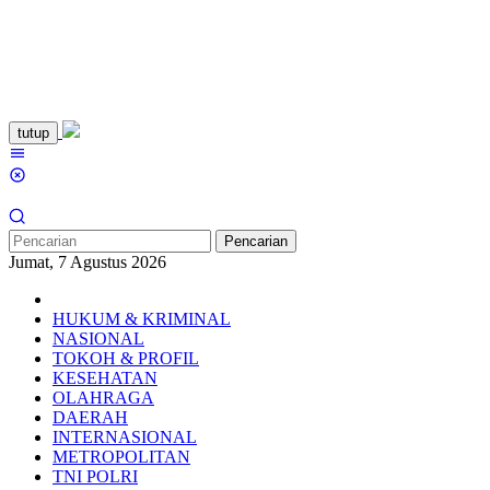
Loncat
tutup
ke
Menu
konten
Mobile
Pencarian
Jumat, 7 Agustus 2026
HUKUM & KRIMINAL
NASIONAL
TOKOH & PROFIL
KESEHATAN
OLAHRAGA
DAERAH
INTERNASIONAL
METROPOLITAN
TNI POLRI