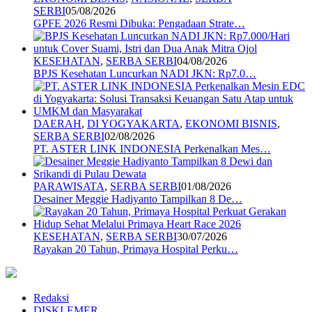
SERBI
05/08/2026
GPFE 2026 Resmi Dibuka: Pengadaan Strate…
KESEHATAN
,
SERBA SERBI
04/08/2026
BPJS Kesehatan Luncurkan NADI JKN: Rp7.0…
DAERAH
,
DI YOGYAKARTA
,
EKONOMI BISNIS
,
SERBA SERBI
02/08/2026
PT. ASTER LINK INDONESIA Perkenalkan Mes…
PARAWISATA
,
SERBA SERBI
01/08/2026
Desainer Meggie Hadiyanto Tampilkan 8 De…
KESEHATAN
,
SERBA SERBI
30/07/2026
Rayakan 20 Tahun, Primaya Hospital Perku…
Redaksi
DISKLEMER