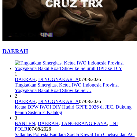
DAERAH
1
DAERAH
,
DI YOGYAKARTA
07/08/2026
Tingkatkan Sinergitas, Ketua IWO Indonesia Provinsi
Yogyakarta Bakal Road Show ke Sel…
2
DAERAH
,
DI YOGYAKARTA
07/08/2026
Ketua DPW IWOI DIY Hadiri GPFE 2026 di JEC, Dukung
Penuh Sistem E-Katalog
3
BANTEN
,
DAERAH
,
TANGERANG RAYA
,
TNI
POLRI
07/08/2026
Satlantas Polresta Bandara Soetta Kawal Tim Chelsea dan AC