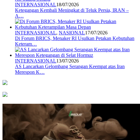
INTERNASIONAL
18/07/2026
Ketegangan Kembali Meningkat di Teluk Persia, IRAN –
A…
INTERNASIONAL
,
NASIONAL
17/07/2026
Di Forum BRICS, Menaker RI Usulkan Petakan Kebutuhan
Keteram…
INTERNASIONAL
13/07/2026
AS Lancarkan Gelombang Serangan Keempat atas Iran
Merespon K…