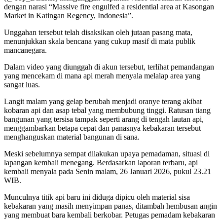
dengan narasi “Massive fire engulfed a residential area at Kasongan
Market in Katingan Regency, Indonesia”.
Unggahan tersebut telah disaksikan oleh jutaan pasang mata,
menunjukkan skala bencana yang cukup masif di mata publik
mancanegara.
Dalam video yang diunggah di akun tersebut, terlihat pemandangan
yang mencekam di mana api merah menyala melalap area yang
sangat luas.
Langit malam yang gelap berubah menjadi oranye terang akibat
kobaran api dan asap tebal yang membubung tinggi. Ratusan tiang
bangunan yang tersisa tampak seperti arang di tengah lautan api,
menggambarkan betapa cepat dan panasnya kebakaran tersebut
menghanguskan material bangunan di sana.
​Meski sebelumnya sempat dilakukan upaya pemadaman, situasi di
lapangan kembali menegang. Berdasarkan laporan terbaru, api
kembali menyala pada Senin malam, 26 Januari 2026, pukul 23.21
WIB.
​Munculnya titik api baru ini diduga dipicu oleh material sisa
kebakaran yang masih menyimpan panas, ditambah hembusan angin
yang membuat bara kembali berkobar. Petugas pemadam kebakaran