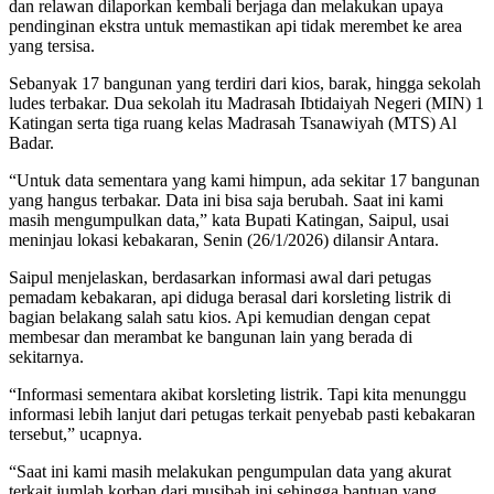
dan relawan dilaporkan kembali berjaga dan melakukan upaya
pendinginan ekstra untuk memastikan api tidak merembet ke area
yang tersisa.
Sebanyak 17 bangunan yang terdiri dari kios, barak, hingga sekolah
ludes terbakar. Dua sekolah itu Madrasah Ibtidaiyah Negeri (MIN) 1
Katingan serta tiga ruang kelas Madrasah Tsanawiyah (MTS) Al
Badar.
“Untuk data sementara yang kami himpun, ada sekitar 17 bangunan
yang hangus terbakar. Data ini bisa saja berubah. Saat ini kami
masih mengumpulkan data,” kata Bupati Katingan, Saipul, usai
meninjau lokasi kebakaran, Senin (26/1/2026) dilansir Antara.
Saipul menjelaskan, berdasarkan informasi awal dari petugas
pemadam kebakaran, api diduga berasal dari korsleting listrik di
bagian belakang salah satu kios. Api kemudian dengan cepat
membesar dan merambat ke bangunan lain yang berada di
sekitarnya.
“Informasi sementara akibat korsleting listrik. Tapi kita menunggu
informasi lebih lanjut dari petugas terkait penyebab pasti kebakaran
tersebut,” ucapnya.
“Saat ini kami masih melakukan pengumpulan data yang akurat
terkait jumlah korban dari musibah ini sehingga bantuan yang