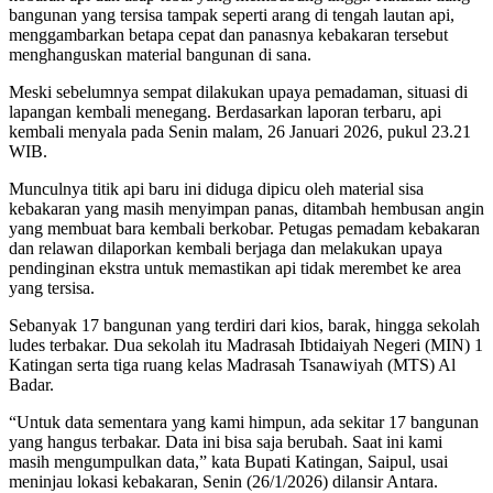
bangunan yang tersisa tampak seperti arang di tengah lautan api,
menggambarkan betapa cepat dan panasnya kebakaran tersebut
menghanguskan material bangunan di sana.
​Meski sebelumnya sempat dilakukan upaya pemadaman, situasi di
lapangan kembali menegang. Berdasarkan laporan terbaru, api
kembali menyala pada Senin malam, 26 Januari 2026, pukul 23.21
WIB.
​Munculnya titik api baru ini diduga dipicu oleh material sisa
kebakaran yang masih menyimpan panas, ditambah hembusan angin
yang membuat bara kembali berkobar. Petugas pemadam kebakaran
dan relawan dilaporkan kembali berjaga dan melakukan upaya
pendinginan ekstra untuk memastikan api tidak merembet ke area
yang tersisa.
Sebanyak 17 bangunan yang terdiri dari kios, barak, hingga sekolah
ludes terbakar. Dua sekolah itu Madrasah Ibtidaiyah Negeri (MIN) 1
Katingan serta tiga ruang kelas Madrasah Tsanawiyah (MTS) Al
Badar.
“Untuk data sementara yang kami himpun, ada sekitar 17 bangunan
yang hangus terbakar. Data ini bisa saja berubah. Saat ini kami
masih mengumpulkan data,” kata Bupati Katingan, Saipul, usai
meninjau lokasi kebakaran, Senin (26/1/2026) dilansir Antara.