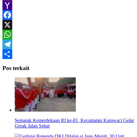
Gmail
Yahoo
Mail
Facebook
X
WhatsApp
Telegram
Share
Pos terkait
Semarak Kemerdekaan RI ke-81, Kecamatan Karawaci Gelar
Gerak Jalan Sehat