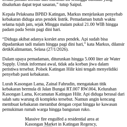
disalurkan dapat tepat sasaran,” tutup Saipul.
Kepala Pelaksana BPBD Katingan, Markus menjelaskan penyebab
kebakaran diduga arus pendek listrik. Pemadaman butuh waktu
selama tujuh jam, sejak Minggu malam pukul 21.00 WIB hingga
padam pada Senin pagi dini hari.
“Diduga akibat adanya korslet arus pendek. Api sudah bisa
dipadamkan tadi malam hingga pagi dini hari,” kata Markus, dilansir
detikKalimantan, Selasa (27/1/2026).
Dalam upaya pemadaman, diturunkan hingga 5.000 liter air Water
Supply. Untuk informasi awal, tidak ada korban jiwa dalam
peristiwa tersebut. Polsek Katingan Hilir kini tengah menyelidiki
penyebab pasti kebakaran.
Lurah Kasongan Lama, Zainal Fahrudin, mengatakan titik
kebakaran bermula di Jalan Bungai RT.007 RW.004, Kelurahan
Kasongan Lama, Kecamatan Katingan Hilir. Api diduga berasal dari
salah satu warung di kompleks tersebut. Namun angin kencang
membuat kebakaran merambat dengan cepat hingga ke kawasan
pemukiman rumah warga hingga bangunan ruko.
Massive fire engulfed a residential area at
Kasongan Market in Katingan Regency,