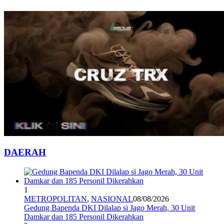
DAERAH
1
METROPOLITAN
,
NASIONAL
08/08/2026
Gedung Bapenda DKI Dilalap si Jago Merah, 30 Unit
Damkar dan 185 Personil Dikerahkan