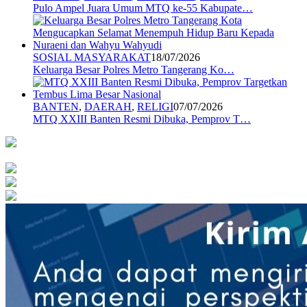
Pulo Ampel Juara Umum MTQ ke-55 Kabupate…
SOSIAL MASYARAKAT
18/07/2026
Keluarga Besar Polres Metro Tangerang Ko…
BANTEN
,
DAERAH
,
RELIGI
07/07/2026
MTQ XXIII Banten Resmi Dibuka, Pemprov T…