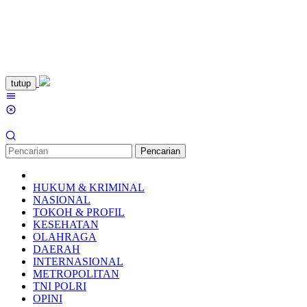
Loncat
tutup
ke
Menu
konten
Mobile
Pencarian
HUKUM & KRIMINAL
NASIONAL
TOKOH & PROFIL
KESEHATAN
OLAHRAGA
DAERAH
INTERNASIONAL
METROPOLITAN
TNI POLRI
OPINI