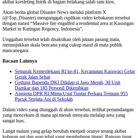
akibat korsleting listrik di bagian belakang salah satu kios.
​Akun berita global Disaster News melalui platform X
(@Top_Disaster) mengunggah cuplikan video kebakaran tersebut
dengan narasi “Massive fire engulfed a residential area at Kasongan
Market in Katingan Regency, Indonesia”.
Unggahan tersebut telah disaksikan oleh jutaan pasang mata,
menunjukkan skala bencana yang cukup masif di mata publik
mancanegara.
Bacaan Lainnya
Semarak Kemerdekaan RI ke-81, Kecamatan Karawaci Gelar
Gerak Jalan Sehat
Gedung Bapenda DKI Dilalap si Jago Merah, 30 Unit
Damkar dan 185 Personil Dikerahkan
Anggota DPR RI Minta Usut Tuntas Perkara Temuan 955
Pucuk Senjata Api di Sekolah
Dalam video yang diunggah di akun tersebut, terlihat pemandangan
yang mencekam di mana api merah menyala melalap area yang
sangat luas.
Langit malam yang gelap berubah menjadi oranye terang akibat
kobaran api dan asap tebal yang membubung tinggi. Ratusan tiang