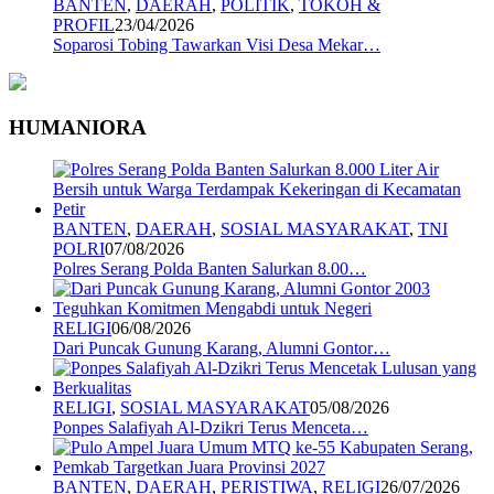
BANTEN
,
DAERAH
,
POLITIK
,
TOKOH &
PROFIL
23/04/2026
Soparosi Tobing Tawarkan Visi Desa Mekar…
HUMANIORA
BANTEN
,
DAERAH
,
SOSIAL MASYARAKAT
,
TNI
POLRI
07/08/2026
Polres Serang Polda Banten Salurkan 8.00…
RELIGI
06/08/2026
Dari Puncak Gunung Karang, Alumni Gontor…
RELIGI
,
SOSIAL MASYARAKAT
05/08/2026
Ponpes Salafiyah Al-Dzikri Terus Menceta…
BANTEN
,
DAERAH
,
PERISTIWA
,
RELIGI
26/07/2026