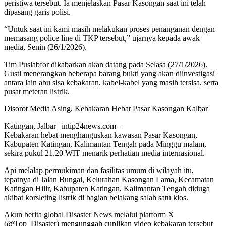
peristiwa tersebut. Ia menjelaskan Pasar Kasongan saat ini telah
dipasang garis polisi.
“Untuk saat ini kami masih melakukan proses penanganan dengan
memasang police line di TKP tersebut,” ujarnya kepada awak
media, Senin (26/1/2026).
Tim Puslabfor dikabarkan akan datang pada Selasa (27/1/2026).
Gusti menerangkan beberapa barang bukti yang akan diinvestigasi
antara lain abu sisa kebakaran, kabel-kabel yang masih tersisa, serta
pusat meteran listrik.
Disorot Media Asing, Kebakaran Hebat Pasar Kasongan Kalbar
Katingan, Jalbar | intip24news.com –
Kebakaran hebat menghanguskan kawasan Pasar Kasongan,
Kabupaten Katingan, Kalimantan Tengah pada Minggu malam,
sekira pukul 21.20 WIT menarik perhatian media internasional.
Api melalap permukiman dan fasilitas umum di wilayah itu,
tepatnya di Jalan Bungai, Kelurahan Kasongan Lama, Kecamatan
Katingan Hilir, Kabupaten Katingan, Kalimantan Tengah diduga
akibat korsleting listrik di bagian belakang salah satu kios.
​Akun berita global Disaster News melalui platform X
(@Top_Disaster) mengunggah cuplikan video kebakaran tersebut