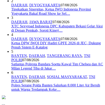
2
DAERAH
,
DI YOGYAKARTA
07/08/2026
Tingkatkan Sinergitas, Ketua IWO Indonesia Provinsi
Yogyakarta Bakal Road Show ke Sel…
3
DAERAH
,
JAWA BARAT
07/08/2026
XTC Sexyroad Indonesia DPC Kabupaten Bekasi Gelar Aksi
di Depan Pemkab, Soroti Kinerj…
4
DAERAH
,
DI YOGYAKARTA
07/08/2026
Ketua DPW IWOI DIY Hadiri GPFE 2026 di JEC, Dukung
Penuh Sistem E-Katalog
5
BANTEN
,
DAERAH
,
TANGERANG RAYA
,
TNI
POLRI
07/08/2026
Satlantas Polresta Bandara Soetta Kawal Tim Chelsea dan AC
Milan Legend Tiba di Jakar…
6
BANTEN
,
DAERAH
,
SOSIAL MASYARAKAT
,
TNI
POLRI
07/08/2026
Polres Serang Polda Banten Salurkan 8.000 Liter Air Bersih
untuk Warga Terdampak Keke…