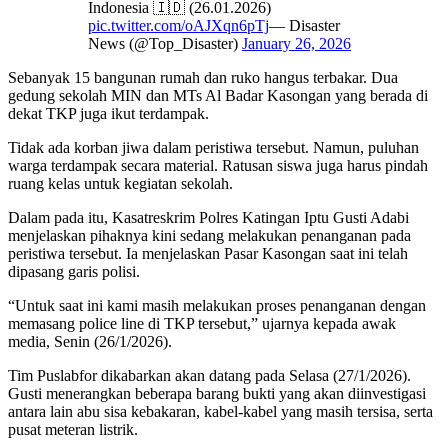
Indonesia 🇮🇩 (26.01.2026)
pic.twitter.com/oAJXqn6pTj
— Disaster
News (@Top_Disaster)
January 26, 2026
Sebanyak 15 bangunan rumah dan ruko hangus terbakar. Dua
gedung sekolah MIN dan MTs Al Badar Kasongan yang berada di
dekat TKP juga ikut terdampak.
Tidak ada korban jiwa dalam peristiwa tersebut. Namun, puluhan
warga terdampak secara material. Ratusan siswa juga harus pindah
ruang kelas untuk kegiatan sekolah.
Dalam pada itu, Kasatreskrim Polres Katingan Iptu Gusti Adabi
menjelaskan pihaknya kini sedang melakukan penanganan pada
peristiwa tersebut. Ia menjelaskan Pasar Kasongan saat ini telah
dipasang garis polisi.
“Untuk saat ini kami masih melakukan proses penanganan dengan
memasang police line di TKP tersebut,” ujarnya kepada awak
media, Senin (26/1/2026).
Tim Puslabfor dikabarkan akan datang pada Selasa (27/1/2026).
Gusti menerangkan beberapa barang bukti yang akan diinvestigasi
antara lain abu sisa kebakaran, kabel-kabel yang masih tersisa, serta
pusat meteran listrik.