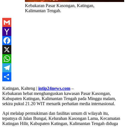
Kebakaran Pasar Kasongan, Katingan,
Kalimantan Tengah.
Gmail
Yahoo
Mail
Facebook
X
WhatsApp
Telegram
Share
Katingan, Kalteng |
intip24news.com
–
Kebakaran hebat menghanguskan kawasan Pasar Kasongan,
Kabupaten Katingan, Kalimantan Tengah pada Minggu malam,
sekira pukul 21.20 WIT menarik perhatian media internasional.
Api melalap permukiman dan fasilitas umum di wilayah itu,
tepatnya di Jalan Bungai, Kelurahan Kasongan Lama, Kecamatan
Katingan Hilir, Kabupaten Katingan, Kalimantan Tengah diduga