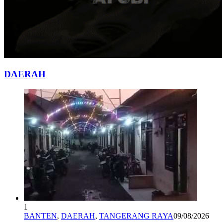
DAERAH
1
BANTEN
,
DAERAH
,
TANGERANG RAYA
09/08/2026