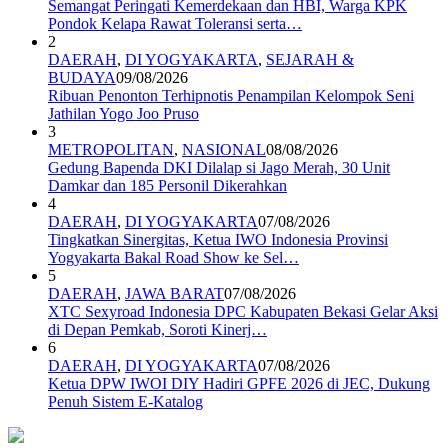
Semangat Peringati Kemerdekaan dan HBI, Warga KPK
Pondok Kelapa Rawat Toleransi serta…
2
DAERAH
,
DI YOGYAKARTA
,
SEJARAH &
BUDAYA
09/08/2026
Ribuan Penonton Terhipnotis Penampilan Kelompok Seni
Jathilan Yogo Joo Pruso
3
METROPOLITAN
,
NASIONAL
08/08/2026
Gedung Bapenda DKI Dilalap si Jago Merah, 30 Unit
Damkar dan 185 Personil Dikerahkan
4
DAERAH
,
DI YOGYAKARTA
07/08/2026
Tingkatkan Sinergitas, Ketua IWO Indonesia Provinsi
Yogyakarta Bakal Road Show ke Sel…
5
DAERAH
,
JAWA BARAT
07/08/2026
XTC Sexyroad Indonesia DPC Kabupaten Bekasi Gelar Aksi
di Depan Pemkab, Soroti Kinerj…
6
DAERAH
,
DI YOGYAKARTA
07/08/2026
Ketua DPW IWOI DIY Hadiri GPFE 2026 di JEC, Dukung
Penuh Sistem E-Katalog