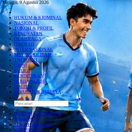
Minggu, 9 Agustus 2026
HUKUM & KRIMINAL
NASIONAL
TOKOH & PROFIL
KESEHATAN
OLAHRAGA
DAERAH
INTERNASIONAL
METROPOLITAN
TNI POLRI
OPINI
RELIGI
PENDIDIKAN
SERBA SERBI
POLITIK
SEJARAH & BUDAYA
HUKUM & KRIMINAL
NASIONAL
TOKOH & PROFIL
KESEHATAN