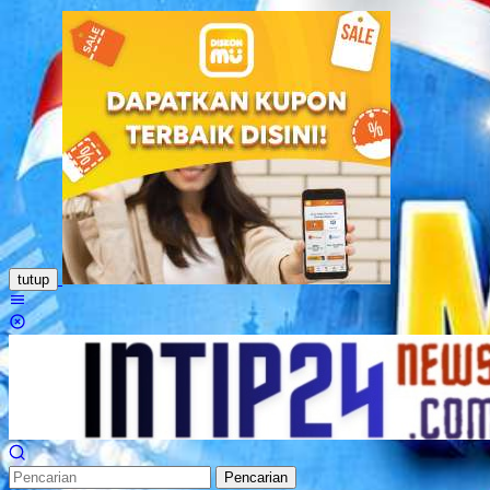
Loncat
ke
konten
tutup
Menu
Mobile
Pencarian