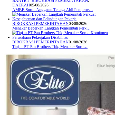
BANTEN
,
BIROKRASI PEMERINTAHAN
,
DAERAH
05/08/2026
AMBB Soroti Anggaran Tenaga Ahli Pemprov…
BIROKRASI PEMERINTAHAN
03/08/2026
Menaker Beberkan Langkah Pemerintah Perk…
BIROKRASI PEMERINTAHAN
01/08/2026
Tinjau PT Pan Brothers Tbk, Menaker Soro…