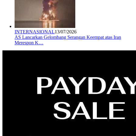
INTERNASIONAL
13/07/2026
AS Lancarkan Gelombang Serangan Keempat atas Iran
Merespon K…