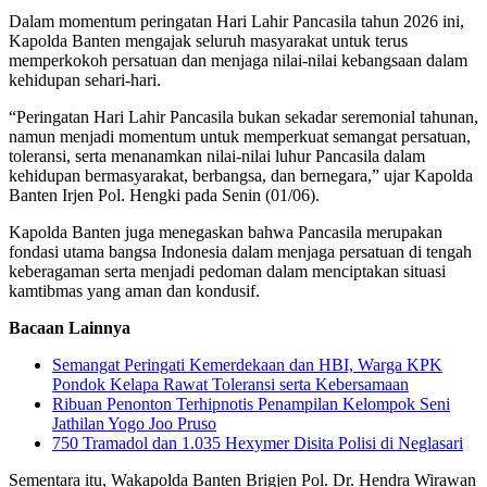
Dalam momentum peringatan Hari Lahir Pancasila tahun 2026 ini,
Kapolda Banten mengajak seluruh masyarakat untuk terus
memperkokoh persatuan dan menjaga nilai-nilai kebangsaan dalam
kehidupan sehari-hari.
“Peringatan Hari Lahir Pancasila bukan sekadar seremonial tahunan,
namun menjadi momentum untuk memperkuat semangat persatuan,
toleransi, serta menanamkan nilai-nilai luhur Pancasila dalam
kehidupan bermasyarakat, berbangsa, dan bernegara,” ujar Kapolda
Banten Irjen Pol. Hengki pada Senin (01/06).
Kapolda Banten juga menegaskan bahwa Pancasila merupakan
fondasi utama bangsa Indonesia dalam menjaga persatuan di tengah
keberagaman serta menjadi pedoman dalam menciptakan situasi
kamtibmas yang aman dan kondusif.
Bacaan Lainnya
Semangat Peringati Kemerdekaan dan HBI, Warga KPK
Pondok Kelapa Rawat Toleransi serta Kebersamaan
Ribuan Penonton Terhipnotis Penampilan Kelompok Seni
Jathilan Yogo Joo Pruso
750 Tramadol dan 1.035 Hexymer Disita Polisi di Neglasari
Sementara itu, Wakapolda Banten Brigjen Pol. Dr. Hendra Wirawan