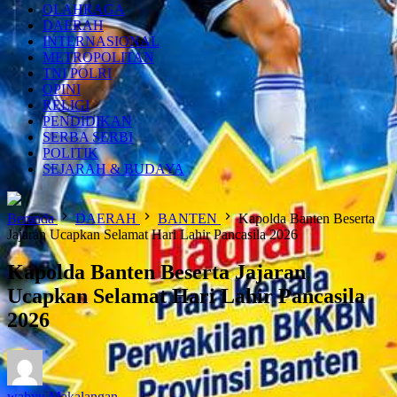
OLAHRAGA
DAERAH
INTERNASIONAL
METROPOLITAN
TNI POLRI
OPINI
RELIGI
PENDIDIKAN
SERBA SERBI
POLITIK
SEJARAH & BUDAYA
Beranda
DAERAH
BANTEN
Kapolda Banten Beserta
Jajaran Ucapkan Selamat Hari Lahir Pancasila 2026
Kapolda Banten Beserta Jajaran
Ucapkan Selamat Hari Lahir Pancasila
2026
wahyu Makalangan