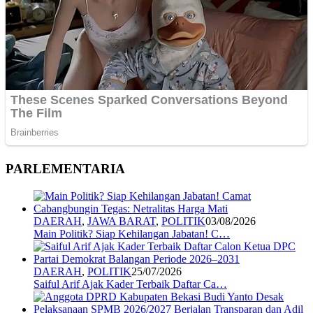
PARLEMENTARIA
DAERAH
,
JAWA BARAT
,
POLITIK
03/08/2026
Main Politik? Siap Kehilangan Jabatan! C…
DAERAH
,
POLITIK
25/07/2026
Saiful Arif Ajak Kader Terbaik Daftar Ca…