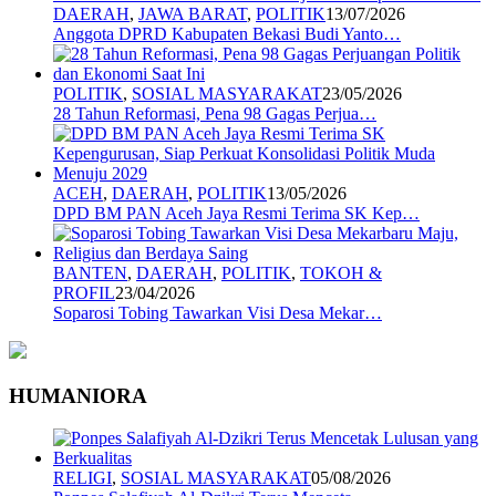
DAERAH
,
JAWA BARAT
,
POLITIK
13/07/2026
Anggota DPRD Kabupaten Bekasi Budi Yanto…
POLITIK
,
SOSIAL MASYARAKAT
23/05/2026
28 Tahun Reformasi, Pena 98 Gagas Perjua…
ACEH
,
DAERAH
,
POLITIK
13/05/2026
DPD BM PAN Aceh Jaya Resmi Terima SK Kep…
BANTEN
,
DAERAH
,
POLITIK
,
TOKOH &
PROFIL
23/04/2026
Soparosi Tobing Tawarkan Visi Desa Mekar…
HUMANIORA
RELIGI
,
SOSIAL MASYARAKAT
05/08/2026