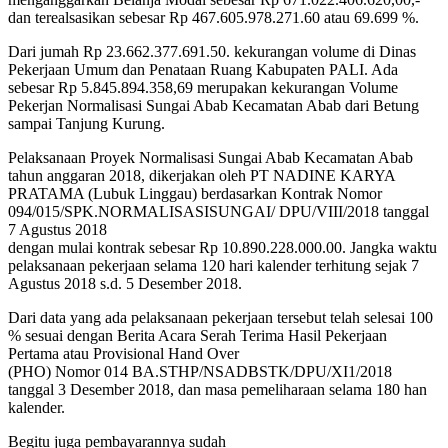
dan terealsasikan sebesar Rp 467.605.978.271.60 atau 69.699 %.
Dari jumah Rp 23.662.377.691.50. kekurangan volume di Dinas
Pekerjaan Umum dan Penataan Ruang Kabupaten PALI. Ada
sebesar Rp 5.845.894.358,69 merupakan kekurangan Volume
Pekerjan Normalisasi Sungai Abab Kecamatan Abab dari Betung
sampai Tanjung Kurung.
Pelaksanaan Proyek Normalisasi Sungai Abab Kecamatan Abab
tahun anggaran 2018, dikerjakan oleh PT NADINE KARYA
PRATAMA (Lubuk Linggau) berdasarkan Kontrak Nomor
094/015/SPK.NORMALISASISUNGAI/ DPU/VIII/2018 tanggal
7 Agustus 2018
dengan mulai kontrak sebesar Rp 10.890.228.000.00. Jangka waktu
pelaksanaan pekerjaan selama 120 hari kalender terhitung sejak 7
Agustus 2018 s.d. 5 Desember 2018.
Dari data yang ada pelaksanaan pekerjaan tersebut telah selesai 100
% sesuai dengan Berita Acara Serah Terima Hasil Pekerjaan
Pertama atau Provisional Hand Over
(PHO) Nomor 014 BA.STHP/NSADBSTK/DPU/XI1/2018
tanggal 3 Desember 2018, dan masa pemeliharaan selama 180 han
kalender.
Begitu juga pembayarannya sudah