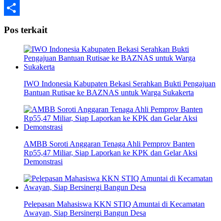
Telegram
Share
Pos terkait
IWO Indonesia Kabupaten Bekasi Serahkan Bukti Pengajuan
Bantuan Rutisae ke BAZNAS untuk Warga Sukakerta
AMBB Soroti Anggaran Tenaga Ahli Pemprov Banten
Rp55,47 Miliar, Siap Laporkan ke KPK dan Gelar Aksi
Demonstrasi
Pelepasan Mahasiswa KKN STIQ Amuntai di Kecamatan
Awayan, Siap Bersinergi Bangun Desa