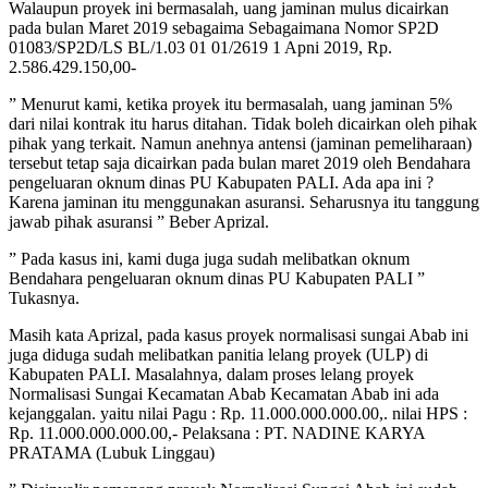
Walaupun proyek ini bermasalah, uang jaminan mulus dicairkan
pada bulan Maret 2019 sebagaima Sebagaimana Nomor SP2D
01083/SP2D/LS BL/1.03 01 01/2619 1 Apni 2019, Rp.
2.586.429.150,00-
” Menurut kami, ketika proyek itu bermasalah, uang jaminan 5%
dari nilai kontrak itu harus ditahan. Tidak boleh dicairkan oleh pihak
pihak yang terkait. Namun anehnya antensi (jaminan pemeliharaan)
tersebut tetap saja dicairkan pada bulan maret 2019 oleh Bendahara
pengeluaran oknum dinas PU Kabupaten PALI. Ada apa ini ?
Karena jaminan itu menggunakan asuransi. Seharusnya itu tanggung
jawab pihak asuransi ” Beber Aprizal.
” Pada kasus ini, kami duga juga sudah melibatkan oknum
Bendahara pengeluaran oknum dinas PU Kabupaten PALI ”
Tukasnya.
Masih kata Aprizal, pada kasus proyek normalisasi sungai Abab ini
juga diduga sudah melibatkan panitia lelang proyek (ULP) di
Kabupaten PALI. Masalahnya, dalam proses lelang proyek
Normalisasi Sungai Kecamatan Abab Kecamatan Abab ini ada
kejanggalan. yaitu nilai Pagu : Rp. 11.000.000.000.00,. nilai HPS :
Rp. 11.000.000.000.00,- Pelaksana : PT. NADINE KARYA
PRATAMA (Lubuk Linggau)