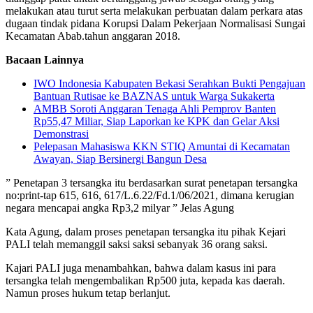
melakukan atau turut serta melakukan perbuatan dalam perkara atas
dugaan tindak pidana Korupsi Dalam Pekerjaan Normalisasi Sungai
Kecamatan Abab.tahun anggaran 2018.
Bacaan Lainnya
IWO Indonesia Kabupaten Bekasi Serahkan Bukti Pengajuan
Bantuan Rutisae ke BAZNAS untuk Warga Sukakerta
AMBB Soroti Anggaran Tenaga Ahli Pemprov Banten
Rp55,47 Miliar, Siap Laporkan ke KPK dan Gelar Aksi
Demonstrasi
Pelepasan Mahasiswa KKN STIQ Amuntai di Kecamatan
Awayan, Siap Bersinergi Bangun Desa
” Penetapan 3 tersangka itu berdasarkan surat penetapan tersangka
no:print-tap 615, 616, 617/L.6.22/Fd.1/06/2021, dimana kerugian
negara mencapai angka Rp3,2 milyar ” Jelas Agung
Kata Agung, dalam proses penetapan tersangka itu pihak Kejari
PALI telah memanggil saksi saksi sebanyak 36 orang saksi.
Kajari PALI juga menambahkan, bahwa dalam kasus ini para
tersangka telah mengembalikan Rp500 juta, kepada kas daerah.
Namun proses hukum tetap berlanjut.