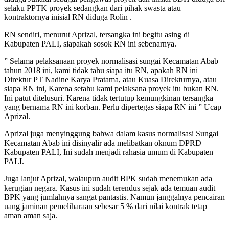
selaku PPTK proyek sedangkan dari pihak swasta atau
kontraktornya inisial RN diduga Rolin .
RN sendiri, menurut Aprizal, tersangka ini begitu asing di
Kabupaten PALI, siapakah sosok RN ini sebenarnya.
” Selama pelaksanaan proyek normalisasi sungai Kecamatan Abab
tahun 2018 ini, kami tidak tahu siapa itu RN, apakah RN ini
Direktur PT Nadine Karya Pratama, atau Kuasa Direkturnya, atau
siapa RN ini, Karena setahu kami pelaksana proyek itu bukan RN.
Ini patut ditelusuri. Karena tidak tertutup kemungkinan tersangka
yang bernama RN ini korban. Perlu dipertegas siapa RN ini ” Ucap
Aprizal.
Aprizal juga menyinggung bahwa dalam kasus normalisasi Sungai
Kecamatan Abab ini disinyalir ada melibatkan oknum DPRD
Kabupaten PALI, Ini sudah menjadi rahasia umum di Kabupaten
PALI.
Juga lanjut Aprizal, walaupun audit BPK sudah menemukan ada
kerugian negara. Kasus ini sudah terendus sejak ada temuan audit
BPK yang jumlahnya sangat pantastis. Namun janggalnya pencairan
uang jaminan pemeliharaan sebesar 5 % dari nilai kontrak tetap
aman aman saja.