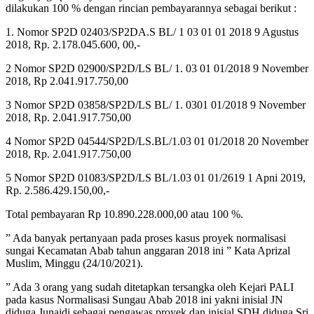
dilakukan 100 % dengan rincian pembayarannya sebagai berikut :
1. Nomor SP2D 02403/SP2DA.S BL/ 1 03 01 01 2018 9 Agustus
2018, Rp. 2.178.045.600, 00,-
2 Nomor SP2D 02900/SP2D/LS BL/ 1. 03 01 01/2018 9 November
2018, Rp 2.041.917.750,00
3 Nomor SP2D 03858/SP2D/LS BL/ 1. 0301 01/2018 9 November
2018, Rp. 2.041.917.750,00
4 Nomor SP2D 04544/SP2D/LS.BL/1.03 01 01/2018 20 November
2018, Rp. 2.041.917.750,00
5 Nomor SP2D 01083/SP2D/LS BL/1.03 01 01/2619 1 Apni 2019,
Rp. 2.586.429.150,00,-
Total pembayaran Rp 10.890.228.000,00 atau 100 %.
” Ada banyak pertanyaan pada proses kasus proyek normalisasi
sungai Kecamatan Abab tahun anggaran 2018 ini ” Kata Aprizal
Muslim, Minggu (24/10/2021).
” Ada 3 orang yang sudah ditetapkan tersangka oleh Kejari PALI
pada kasus Normalisasi Sungau Abab 2018 ini yakni inisial JN
diduga Junaidi sebagai pengawas proyek dan inisial SDH diduga Sri