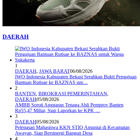
DAERAH
1
DAERAH
,
JAWA BARAT
06/08/2026
IWO Indonesia Kabupaten Bekasi Serahkan Bukti Pengajuan
Bantuan Rutisae ke BAZNAS unt…
2
BANTEN
,
BIROKRASI PEMERINTAHAN
,
DAERAH
05/08/2026
AMBB Soroti Anggaran Tenaga Ahli Pemprov Banten
Rp55,47 Miliar, Siap Laporkan ke KPK …
3
DAERAH
05/08/2026
Pelepasan Mahasiswa KKN STIQ Amuntai di Kecamatan
Awayan, Siap Bersinergi Bangun Desa
4