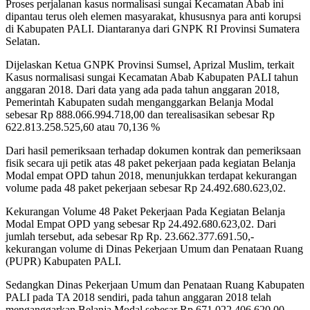
Proses perjalanan kasus normalisasi sungai Kecamatan Abab ini
dipantau terus oleh elemen masyarakat, khususnya para anti korupsi
di Kabupaten PALI. Diantaranya dari GNPK RI Provinsi Sumatera
Selatan.
Dijelaskan Ketua GNPK Provinsi Sumsel, Aprizal Muslim, terkait
Kasus normalisasi sungai Kecamatan Abab Kabupaten PALI tahun
anggaran 2018. Dari data yang ada pada tahun anggaran 2018,
Pemerintah Kabupaten sudah menganggarkan Belanja Modal
sebesar Rp 888.066.994.718,00 dan terealisasikan sebesar Rp
622.813.258.525,60 atau 70,136 %
Dari hasil pemeriksaan terhadap dokumen kontrak dan pemeriksaan
fisik secara uji petik atas 48 paket pekerjaan pada kegiatan Belanja
Modal empat OPD tahun 2018, menunjukkan terdapat kekurangan
volume pada 48 paket pekerjaan sebesar Rp 24.492.680.623,02.
Kekurangan Volume 48 Paket Pekerjaan Pada Kegiatan Belanja
Modal Empat OPD yang sebesar Rp 24.492.680.623,02. Dari
jumlah tersebut, ada sebesar Rp Rp. 23.662.377.691.50,-
kekurangan volume di Dinas Pekerjaan Umum dan Penataan Ruang
(PUPR) Kabupaten PALI.
Sedangkan Dinas Pekerjaan Umum dan Penataan Ruang Kabupaten
PALI pada TA 2018 sendiri, pada tahun anggaran 2018 telah
menganggarkan Belanja Modal sebesar Rp 671.022.406.620,00,-