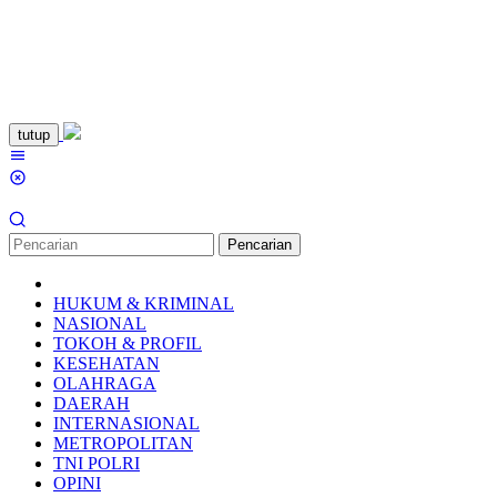
Loncat
tutup
ke
Menu
konten
Mobile
Pencarian
HUKUM & KRIMINAL
NASIONAL
TOKOH & PROFIL
KESEHATAN
OLAHRAGA
DAERAH
INTERNASIONAL
METROPOLITAN
TNI POLRI
OPINI