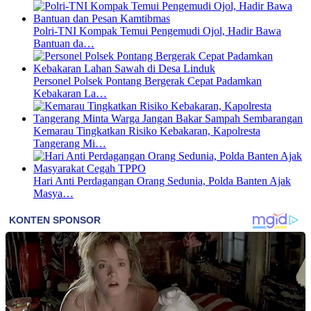
Polri-TNI Kompak Temui Pengemudi Ojol, Hadir Bawa
Bantuan da…
Personel Polsek Pontang Bergerak Cepat Padamkan
Kebakaran La…
Kemarau Tingkatkan Risiko Kebakaran, Kapolresta
Tangerang Mi…
Hari Anti Perdagangan Orang Sedunia, Polda Banten Ajak
Masya…