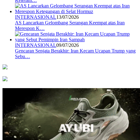
Keteram…
INTERNASIONAL
13/07/2026
AS Lancarkan Gelombang Serangan Keempat atas Iran
Merespon K…
INTERNASIONAL
09/07/2026
Gencaran Senjata Berakhir: Iran Kecam Ucapan Trump yang
Sebu…