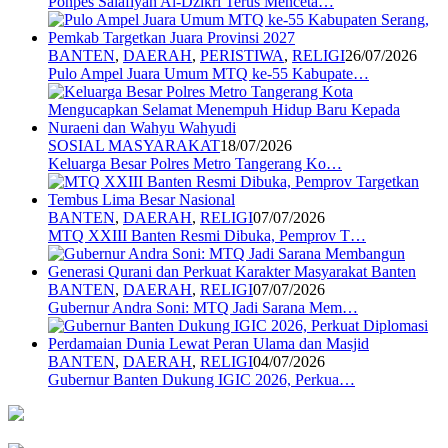
Ponpes Salafiyah Al-Dzikri Terus Menceta…
BANTEN
,
DAERAH
,
PERISTIWA
,
RELIGI
26/07/2026
Pulo Ampel Juara Umum MTQ ke-55 Kabupate…
SOSIAL MASYARAKAT
18/07/2026
Keluarga Besar Polres Metro Tangerang Ko…
BANTEN
,
DAERAH
,
RELIGI
07/07/2026
MTQ XXIII Banten Resmi Dibuka, Pemprov T…
BANTEN
,
DAERAH
,
RELIGI
07/07/2026
Gubernur Andra Soni: MTQ Jadi Sarana Mem…
BANTEN
,
DAERAH
,
RELIGI
04/07/2026
Gubernur Banten Dukung IGIC 2026, Perkua…