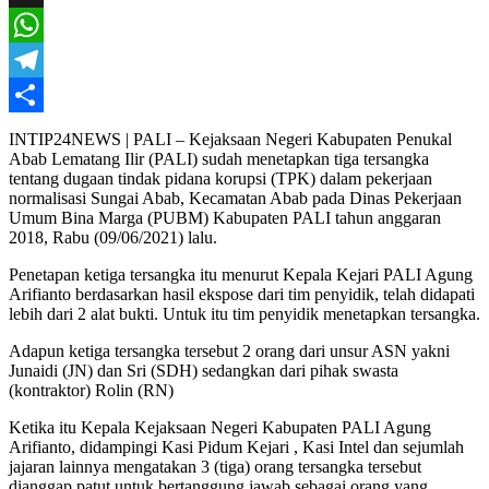
X
WhatsApp
Telegram
Share
INTIP24NEWS | PALI – Kejaksaan Negeri Kabupaten Penukal
Abab Lematang Ilir (PALI) sudah menetapkan tiga tersangka
tentang dugaan tindak pidana korupsi (TPK) dalam pekerjaan
normalisasi Sungai Abab, Kecamatan Abab pada Dinas Pekerjaan
Umum Bina Marga (PUBM) Kabupaten PALI tahun anggaran
2018, Rabu (09/06/2021) lalu.
Penetapan ketiga tersangka itu menurut Kepala Kejari PALI Agung
Arifianto berdasarkan hasil ekspose dari tim penyidik, telah didapati
lebih dari 2 alat bukti. Untuk itu tim penyidik menetapkan tersangka.
Adapun ketiga tersangka tersebut 2 orang dari unsur ASN yakni
Junaidi (JN) dan Sri (SDH) sedangkan dari pihak swasta
(kontraktor) Rolin (RN)
Ketika itu Kepala Kejaksaan Negeri Kabupaten PALI Agung
Arifianto, didampingi Kasi Pidum Kejari , Kasi Intel dan sejumlah
jajaran lainnya mengatakan 3 (tiga) orang tersangka tersebut
dianggap patut untuk bertanggung jawab sebagai orang yang