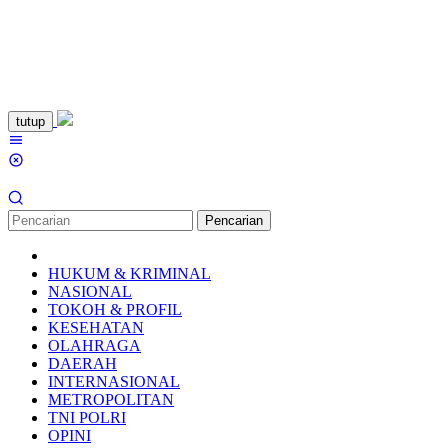
Loncat
tutup
ke
Menu
konten
Mobile
Pencarian
HUKUM & KRIMINAL
NASIONAL
TOKOH & PROFIL
KESEHATAN
OLAHRAGA
DAERAH
INTERNASIONAL
METROPOLITAN
TNI POLRI
OPINI