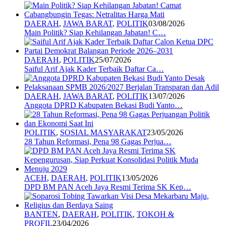
DAERAH
,
JAWA BARAT
,
POLITIK
03/08/2026
Main Politik? Siap Kehilangan Jabatan! C…
DAERAH
,
POLITIK
25/07/2026
Saiful Arif Ajak Kader Terbaik Daftar Ca…
DAERAH
,
JAWA BARAT
,
POLITIK
13/07/2026
Anggota DPRD Kabupaten Bekasi Budi Yanto…
POLITIK
,
SOSIAL MASYARAKAT
23/05/2026
28 Tahun Reformasi, Pena 98 Gagas Perjua…
ACEH
,
DAERAH
,
POLITIK
13/05/2026
DPD BM PAN Aceh Jaya Resmi Terima SK Kep…
BANTEN
,
DAERAH
,
POLITIK
,
TOKOH &
PROFIL
23/04/2026