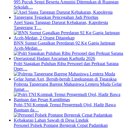
995 Pucuk Senpi Beserta Amunisi Ditemukan di Ruangan
Sekolah…
Apel Siaga Tanggap Darurat Kebakaran, Kapolresta
Tangerang T…
BNN Sumut Gagalkan Peredaran 92 Kg Ganja Jaringan
Aceh-Medan…
Polri Siagakan Puluhan Ribu Personel dan Perkuat Sarana
Oper…
Polresta Tangerang Bareng Mahasiswa Lentera Muda Gelar
Jumat…
Polri-TNI Kompak Temui Pengemudi Ojol, Hadir Bawa
Bantuan da…
Personel Polsek Pontang Bergerak Cepat Padamkan