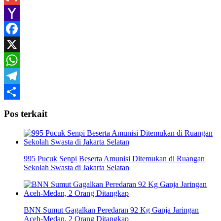
Gmail
Yahoo
Mail
Facebook
X
WhatsApp
Telegram
Share
Pos terkait
995 Pucuk Senpi Beserta Amunisi Ditemukan di Ruangan
Sekolah Swasta di Jakarta Selatan
BNN Sumut Gagalkan Peredaran 92 Kg Ganja Jaringan
Aceh-Medan, 2 Orang Ditangkap