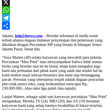
Mail
Facebook
X
WhatsApp
Telegram
Share
Jakarta,
intip24news.com
– Beredar informasi di media sosial
terkait adanya dugaan tindakan penyekapan dan pemerasan yang
dikaitkan dengan Percetakan MP yang berada di bilangan Senen
Jakarta Pusat, Jumat lalu.
“Saya Marten (40) selaku karyawan yang mewakili para pekerja
Percetakan “Mau Print” mau menyampaikan bahwa tidak semua
berita yang beredar saat ini itu benar, tetapi kami mengakui juga
kami ada perbuatan dari pihak kami yang salah dan terakit hal itu
kami mohon maaf sebesar-besarnya dan kami siap bertanggung
jawab. Persolan yang sebenarnya terjadi adalah dugaan pencurian
plat cetak punya toko, yang terakumulasi mencapai Rp.
230.000.000,- (dua ratus tiga puluh Juta rupiah).
Lanjut Marten, sebagai salah satu karyawan percetakan “Mau Print”
mengatakan, Mereka TS (24), MRJ (20), dan AS (19) berstatus
karyawan kami yang setiap harinya beraktifitas di lokasi tersebut,
dan kebetulan mereka ketahuan diduga mencuri alat milik