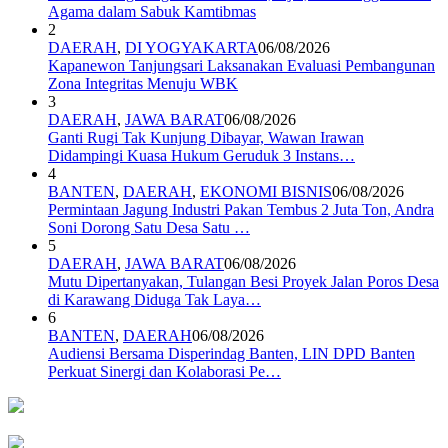
Agama dalam Sabuk Kamtibmas
2
DAERAH
,
DI YOGYAKARTA
06/08/2026
Kapanewon Tanjungsari Laksanakan Evaluasi Pembangunan
Zona Integritas Menuju WBK
3
DAERAH
,
JAWA BARAT
06/08/2026
Ganti Rugi Tak Kunjung Dibayar, Wawan Irawan
Didampingi Kuasa Hukum Geruduk 3 Instans…
4
BANTEN
,
DAERAH
,
EKONOMI BISNIS
06/08/2026
Permintaan Jagung Industri Pakan Tembus 2 Juta Ton, Andra
Soni Dorong Satu Desa Satu …
5
DAERAH
,
JAWA BARAT
06/08/2026
Mutu Dipertanyakan, Tulangan Besi Proyek Jalan Poros Desa
di Karawang Diduga Tak Laya…
6
BANTEN
,
DAERAH
06/08/2026
Audiensi Bersama Disperindag Banten, LIN DPD Banten
Perkuat Sinergi dan Kolaborasi Pe…