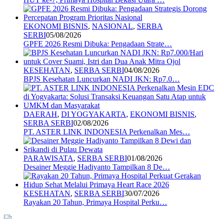
EKONOMI BISNIS
,
NASIONAL
,
SERBA
SERBI
05/08/2026
GPFE 2026 Resmi Dibuka: Pengadaan Strate…
KESEHATAN
,
SERBA SERBI
04/08/2026
BPJS Kesehatan Luncurkan NADI JKN: Rp7.0…
DAERAH
,
DI YOGYAKARTA
,
EKONOMI BISNIS
,
SERBA SERBI
02/08/2026
PT. ASTER LINK INDONESIA Perkenalkan Mes…
PARAWISATA
,
SERBA SERBI
01/08/2026
Desainer Meggie Hadiyanto Tampilkan 8 De…
KESEHATAN
,
SERBA SERBI
30/07/2026
Rayakan 20 Tahun, Primaya Hospital Perku…