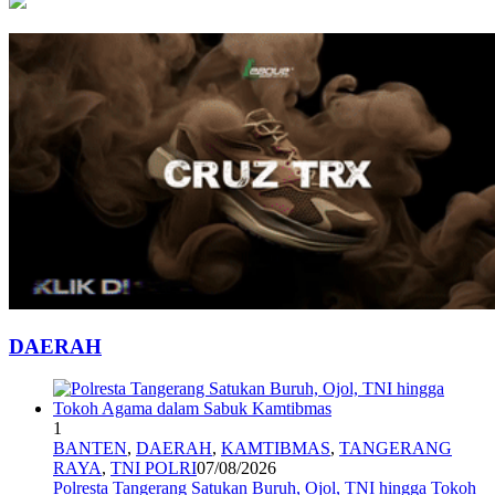
DAERAH
1
BANTEN
,
DAERAH
,
KAMTIBMAS
,
TANGERANG
RAYA
,
TNI POLRI
07/08/2026
Polresta Tangerang Satukan Buruh, Ojol, TNI hingga Tokoh