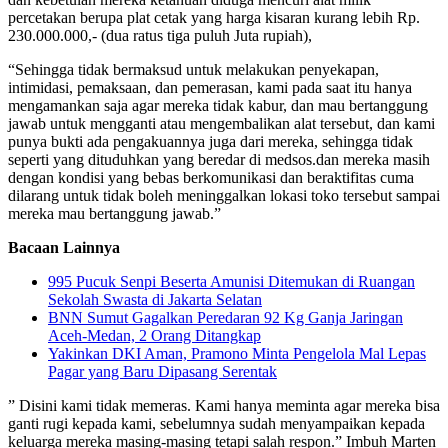
percetakan berupa plat cetak yang harga kisaran kurang lebih Rp.
230.000.000,- (dua ratus tiga puluh Juta rupiah),
“Sehingga tidak bermaksud untuk melakukan penyekapan,
intimidasi, pemaksaan, dan pemerasan, kami pada saat itu hanya
mengamankan saja agar mereka tidak kabur, dan mau bertanggung
jawab untuk mengganti atau mengembalikan alat tersebut, dan kami
punya bukti ada pengakuannya juga dari mereka, sehingga tidak
seperti yang dituduhkan yang beredar di medsos.dan mereka masih
dengan kondisi yang bebas berkomunikasi dan beraktifitas cuma
dilarang untuk tidak boleh meninggalkan lokasi toko tersebut sampai
mereka mau bertanggung jawab.”
Bacaan Lainnya
995 Pucuk Senpi Beserta Amunisi Ditemukan di Ruangan
Sekolah Swasta di Jakarta Selatan
BNN Sumut Gagalkan Peredaran 92 Kg Ganja Jaringan
Aceh-Medan, 2 Orang Ditangkap
Yakinkan DKI Aman, Pramono Minta Pengelola Mal Lepas
Pagar yang Baru Dipasang Serentak
” Disini kami tidak memeras. Kami hanya meminta agar mereka bisa
ganti rugi kepada kami, sebelumnya sudah menyampaikan kepada
keluarga mereka masing-masing tetapi salah respon.” Imbuh Marten