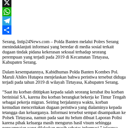
Mail
Facebook
X
WhatsApp
Telegram
Share
Serang, Intip24News.com – Polda Banten melalui Polres Serang
menindaklanjuti informasi yang beredar di media sosial terkait
dugaan tindak pidana kekerasan seksual terhadap seorang
perempuan yang terjadi pada 2019 di Kecamatan Tirtayasa,
Kabupaten Serang.
Dalam kesempatannya, Kabidhumas Polda Banten Kombes Pol.
Maruli Ahiles Hutapea menjelaskan bahwa peristiwa tersebut diduga
terjadi pada tahun 2019 di wilayah Tirtayasa, Kabupaten Serang.
“Saat itu korban dititipkan kepada salah seorang kerabat ibu korban
berinisial SA, karena ibu korban berangkat bekerja ke Timur Tengah
sebagai pekerja migran. Seiring berjalannya waktu, korban
kemudian menceritakan dugaan peristiwa yang dialaminya kepada
tetangga dan keluarganya. Informasi tersebut sempat disampaikan ke
Polsek Tirtayasa, namun pada saat itu belum dibuat Laporan Polisi
karena pihak keluarga masih mengurus hasil visum sehingga
penyampaian yang dilakukan masih sebatas informasi,” jelasnya