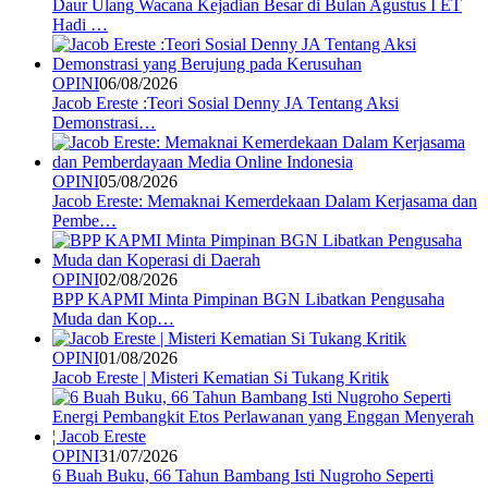
Daur Ulang Wacana Kejadian Besar di Bulan Agustus I ET
Hadi …
OPINI
06/08/2026
Jacob Ereste :Teori Sosial Denny JA Tentang Aksi
Demonstrasi…
OPINI
05/08/2026
Jacob Ereste: Memaknai Kemerdekaan Dalam Kerjasama dan
Pembe…
OPINI
02/08/2026
BPP KAPMI Minta Pimpinan BGN Libatkan Pengusaha
Muda dan Kop…
OPINI
01/08/2026
Jacob Ereste | Misteri Kematian Si Tukang Kritik
OPINI
31/07/2026
6 Buah Buku, 66 Tahun Bambang Isti Nugroho Seperti