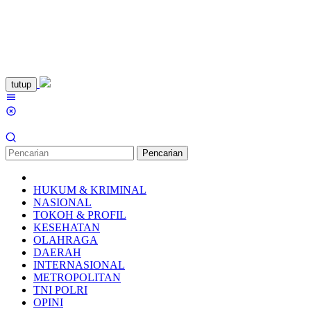
Loncat
tutup
ke
Menu
konten
Mobile
Pencarian
HUKUM & KRIMINAL
NASIONAL
TOKOH & PROFIL
KESEHATAN
OLAHRAGA
DAERAH
INTERNASIONAL
METROPOLITAN
TNI POLRI
OPINI