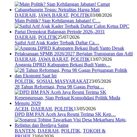
DAERAH
,
JAWA BARAT
,
POLITIK
03/08/2026
Main Politik? Siap Kehilangan Jabatan! C…
DAERAH
,
POLITIK
25/07/2026
Saiful Arif Ajak Kader Terbaik Daftar Ca…
DAERAH
,
JAWA BARAT
,
POLITIK
13/07/2026
Anggota DPRD Kabupaten Bekasi Budi Yanto…
POLITIK
,
SOSIAL MASYARAKAT
23/05/2026
28 Tahun Reformasi, Pena 98 Gagas Perjua…
ACEH
,
DAERAH
,
POLITIK
13/05/2026
DPD BM PAN Aceh Jaya Resmi Terima SK Kep…
BANTEN
,
DAERAH
,
POLITIK
,
TOKOH &
PROFIL
23/04/2026