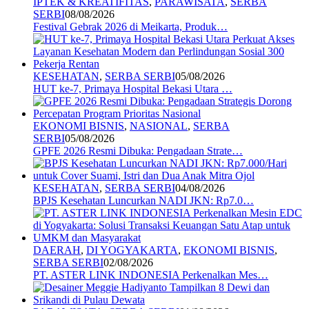
IPTEK & KREATIFITAS
,
PARAWISATA
,
SERBA
SERBI
08/08/2026
Festival Gebrak 2026 di Meikarta, Produk…
KESEHATAN
,
SERBA SERBI
05/08/2026
HUT ke-7, Primaya Hospital Bekasi Utara …
EKONOMI BISNIS
,
NASIONAL
,
SERBA
SERBI
05/08/2026
GPFE 2026 Resmi Dibuka: Pengadaan Strate…
KESEHATAN
,
SERBA SERBI
04/08/2026
BPJS Kesehatan Luncurkan NADI JKN: Rp7.0…
DAERAH
,
DI YOGYAKARTA
,
EKONOMI BISNIS
,
SERBA SERBI
02/08/2026
PT. ASTER LINK INDONESIA Perkenalkan Mes…