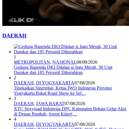
DAERAH
1
METROPOLITAN
,
NASIONAL
08/08/2026
Gedung Bapenda DKI Dilalap si Jago Merah, 30 Unit
Damkar dan 185 Personil Dikerahkan
2
DAERAH
,
DI YOGYAKARTA
07/08/2026
Tingkatkan Sinergitas, Ketua IWO Indonesia Provinsi
Yogyakarta Bakal Road Show ke Sel…
3
DAERAH
,
JAWA BARAT
07/08/2026
XTC Sexyroad Indonesia DPC Kabupaten Bekasi Gelar Aksi
di Depan Pemkab, Soroti Kinerj…
4
DAERAH
,
DI YOGYAKARTA
07/08/2026