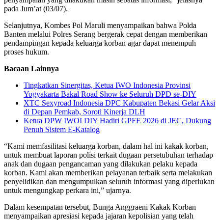
pada Jum’at (03/07).
Selanjutnya, Kombes Pol Maruli menyampaikan bahwa Polda
Banten melalui Polres Serang bergerak cepat dengan memberikan
pendampingan kepada keluarga korban agar dapat menempuh
proses hukum.
Bacaan Lainnya
Tingkatkan Sinergitas, Ketua IWO Indonesia Provinsi
Yogyakarta Bakal Road Show ke Seluruh DPD se-DIY
XTC Sexyroad Indonesia DPC Kabupaten Bekasi Gelar Aksi
di Depan Pemkab, Soroti Kinerja DLH
Ketua DPW IWOI DIY Hadiri GPFE 2026 di JEC, Dukung
Penuh Sistem E-Katalog
“Kami memfasilitasi keluarga korban, dalam hal ini kakak korban,
untuk membuat laporan polisi terkait dugaan persetubuhan terhadap
anak dan dugaan pengancaman yang dilakukan pelaku kepada
korban. Kami akan memberikan pelayanan terbaik serta melakukan
penyelidikan dan mengumpulkan seluruh informasi yang diperlukan
untuk mengungkap perkara ini,” ujarnya.
Dalam kesempatan tersebut, Bunga Anggraeni Kakak Korban
menyampaikan apresiasi kepada jajaran kepolisian yang telah