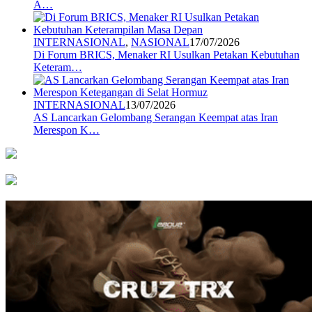
A…
INTERNASIONAL
,
NASIONAL
17/07/2026
Di Forum BRICS, Menaker RI Usulkan Petakan Kebutuhan
Keteram…
INTERNASIONAL
13/07/2026
AS Lancarkan Gelombang Serangan Keempat atas Iran
Merespon K…