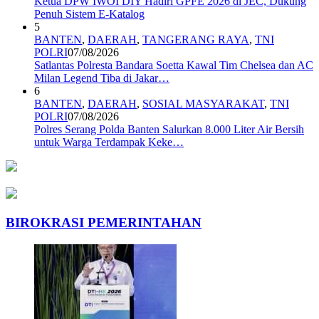
Ketua DPW IWOI DIY Hadiri GPFE 2026 di JEC, Dukung
Penuh Sistem E-Katalog
5
BANTEN
,
DAERAH
,
TANGERANG RAYA
,
TNI
POLRI
07/08/2026
Satlantas Polresta Bandara Soetta Kawal Tim Chelsea dan AC
Milan Legend Tiba di Jakar…
6
BANTEN
,
DAERAH
,
SOSIAL MASYARAKAT
,
TNI
POLRI
07/08/2026
Polres Serang Polda Banten Salurkan 8.000 Liter Air Bersih
untuk Warga Terdampak Keke…
BIROKRASI PEMERINTAHAN