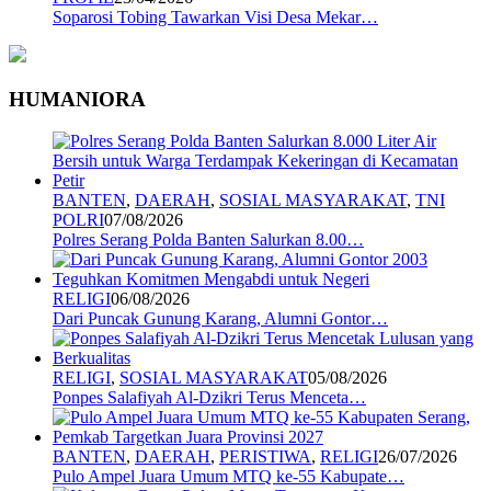
Soparosi Tobing Tawarkan Visi Desa Mekar…
HUMANIORA
BANTEN
,
DAERAH
,
SOSIAL MASYARAKAT
,
TNI
POLRI
07/08/2026
Polres Serang Polda Banten Salurkan 8.00…
RELIGI
06/08/2026
Dari Puncak Gunung Karang, Alumni Gontor…
RELIGI
,
SOSIAL MASYARAKAT
05/08/2026
Ponpes Salafiyah Al-Dzikri Terus Menceta…
BANTEN
,
DAERAH
,
PERISTIWA
,
RELIGI
26/07/2026
Pulo Ampel Juara Umum MTQ ke-55 Kabupate…