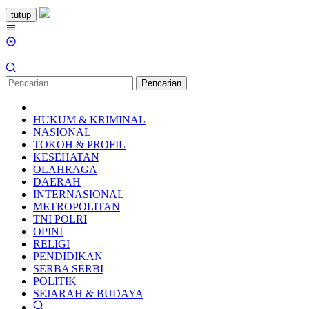
Loncat
tutup
ke
Menu
konten
Mobile
Pencarian
HUKUM & KRIMINAL
NASIONAL
TOKOH & PROFIL
KESEHATAN
OLAHRAGA
DAERAH
INTERNASIONAL
METROPOLITAN
TNI POLRI
OPINI
RELIGI
PENDIDIKAN
SERBA SERBI
POLITIK
SEJARAH & BUDAYA