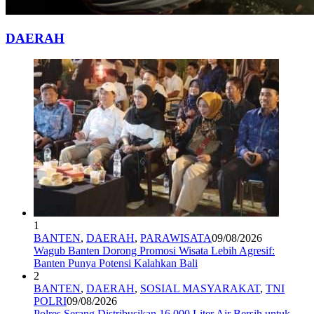
DAERAH
1
BANTEN
,
DAERAH
,
PARAWISATA
09/08/2026
Wagub Banten Dorong Promosi Wisata Lebih Agresif:
Banten Punya Potensi Kalahkan Bali
2
BANTEN
,
DAERAH
,
SOSIAL MASYARAKAT
,
TNI
POLRI
09/08/2026
Polres Serang Distribusikan 16.000 Liter Air Bersih untuk