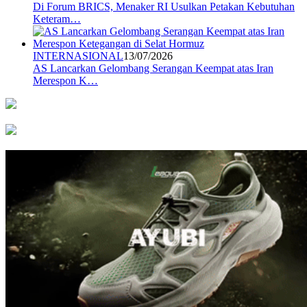
Di Forum BRICS, Menaker RI Usulkan Petakan Kebutuhan
Keteram…
INTERNASIONAL
13/07/2026
AS Lancarkan Gelombang Serangan Keempat atas Iran
Merespon K…