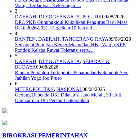
Warga Terdampak Kekeringan …
3
DAERAH
,
DI YOGYAKARTA
,
POLITIK
09/08/2026
DPC PKB Gunungkidul Kukuhkan Pengurus Baru Masa
Bakti 2026-2031, Targetkan 10 Kursi d…
4
BANTEN
,
DAERAH
,
TANGERANG RAYA
09/08/2026
Semangat Peringati Kemerdekaan dan HBI, Warga KPK
Pondok Kelapa Rawat Toleransi serta…
5
DAERAH
,
DI YOGYAKARTA
,
SEJARAH &
BUDAYA
09/08/2026
Ribuan Penonton Terhipnotis Penampilan Kelompok Seni
Jathilan Yogo Joo Pruso
6
METROPOLITAN
,
NASIONAL
08/08/2026
Gedung Bapenda DKI Dilalap si Jago Merah, 30 Unit
Damkar dan 185 Personil Dikerahkan
BIROKRASI PEMERINTAHAN