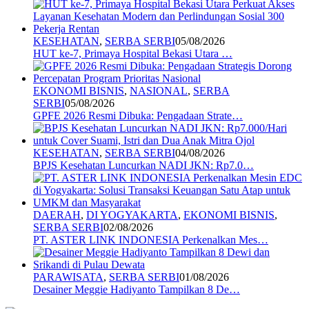
KESEHATAN
,
SERBA SERBI
05/08/2026
HUT ke-7, Primaya Hospital Bekasi Utara …
EKONOMI BISNIS
,
NASIONAL
,
SERBA
SERBI
05/08/2026
GPFE 2026 Resmi Dibuka: Pengadaan Strate…
KESEHATAN
,
SERBA SERBI
04/08/2026
BPJS Kesehatan Luncurkan NADI JKN: Rp7.0…
DAERAH
,
DI YOGYAKARTA
,
EKONOMI BISNIS
,
SERBA SERBI
02/08/2026
PT. ASTER LINK INDONESIA Perkenalkan Mes…
PARAWISATA
,
SERBA SERBI
01/08/2026
Desainer Meggie Hadiyanto Tampilkan 8 De…