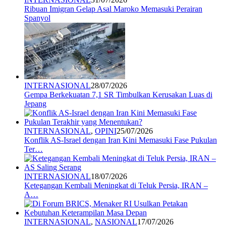
Ribuan Imigran Gelap Asal Maroko Memasuki Perairan
Spanyol
INTERNASIONAL
28/07/2026
Gempa Berkekuatan 7,1 SR Timbulkan Kerusakan Luas di
Jepang
INTERNASIONAL
,
OPINI
25/07/2026
Konflik AS-Israel dengan Iran Kini Memasuki Fase Pukulan
Ter…
INTERNASIONAL
18/07/2026
Ketegangan Kembali Meningkat di Teluk Persia, IRAN –
A…
INTERNASIONAL
,
NASIONAL
17/07/2026