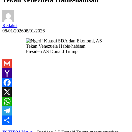
Redaksi
08/01/2026
08/01/2026
Presiden AS Donald Trump
Gmail
Yahoo
Mail
Facebook
X
WhatsApp
Telegram
Share