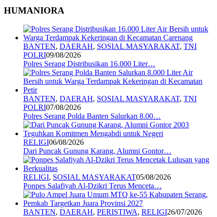
HUMANIORA
BANTEN
,
DAERAH
,
SOSIAL MASYARAKAT
,
TNI
POLRI
09/08/2026
Polres Serang Distribusikan 16.000 Liter…
BANTEN
,
DAERAH
,
SOSIAL MASYARAKAT
,
TNI
POLRI
07/08/2026
Polres Serang Polda Banten Salurkan 8.00…
RELIGI
06/08/2026
Dari Puncak Gunung Karang, Alumni Gontor…
RELIGI
,
SOSIAL MASYARAKAT
05/08/2026
Ponpes Salafiyah Al-Dzikri Terus Menceta…
BANTEN
,
DAERAH
,
PERISTIWA
,
RELIGI
26/07/2026