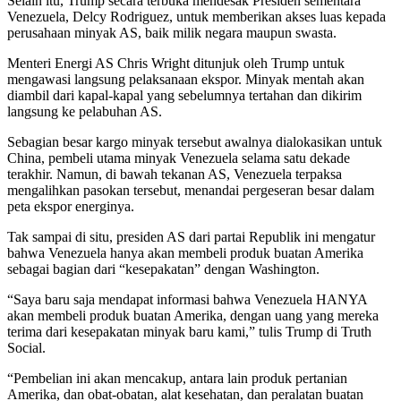
Selain itu, Trump secara terbuka mendesak Presiden sementara
Venezuela, Delcy Rodriguez, untuk memberikan akses luas kepada
perusahaan minyak AS, baik milik negara maupun swasta.
Menteri Energi AS Chris Wright ditunjuk oleh Trump untuk
mengawasi langsung pelaksanaan ekspor. Minyak mentah akan
diambil dari kapal-kapal yang sebelumnya tertahan dan dikirim
langsung ke pelabuhan AS.
Sebagian besar kargo minyak tersebut awalnya dialokasikan untuk
China, pembeli utama minyak Venezuela selama satu dekade
terakhir. Namun, di bawah tekanan AS, Venezuela terpaksa
mengalihkan pasokan tersebut, menandai pergeseran besar dalam
peta ekspor energinya.
Tak sampai di situ, presiden AS dari partai Republik ini mengatur
bahwa Venezuela hanya akan membeli produk buatan Amerika
sebagai bagian dari “kesepakatan” dengan Washington.
“Saya baru saja mendapat informasi bahwa Venezuela HANYA
akan membeli produk buatan Amerika, dengan uang yang mereka
terima dari kesepakatan minyak baru kami,” tulis Trump di Truth
Social.
“Pembelian ini akan mencakup, antara lain produk pertanian
Amerika, dan obat-obatan, alat kesehatan, dan peralatan buatan