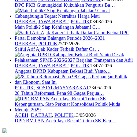
DPC PKB Gunungkidul Kukuhkan Pengurus Ba…
DAERAH
,
JAWA BARAT
,
POLITIK
03/08/2026
Main Politik? Siap Kehilangan Jabatan! C…
DAERAH
,
POLITIK
25/07/2026
Saiful Arif Ajak Kader Terbaik Daftar Ca…
DAERAH
,
JAWA BARAT
,
POLITIK
13/07/2026
Anggota DPRD Kabupaten Bekasi Budi Yanto…
POLITIK
,
SOSIAL MASYARAKAT
23/05/2026
28 Tahun Reformasi, Pena 98 Gagas Perjua…
ACEH
,
DAERAH
,
POLITIK
13/05/2026
DPD BM PAN Aceh Jaya Resmi Terima SK Kep…