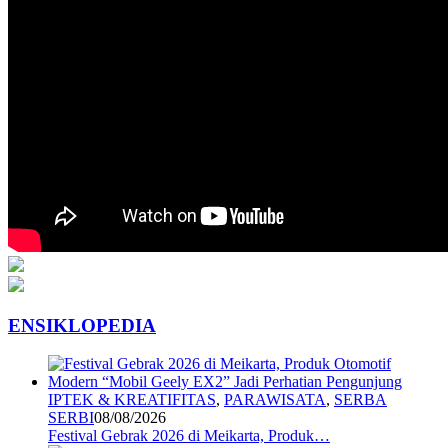
ENSIKLOPEDIA
IPTEK & KREATIFITAS
,
PARAWISATA
,
SERBA
SERBI
08/08/2026
Festival Gebrak 2026 di Meikarta, Produk…