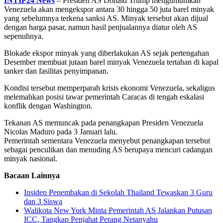
INTIP24 News
– Presiden AS Donald Trump mengumumkan
Venezuela akan mengekspor antara 30 hingga 50 juta barel minyak
yang sebelumnya terkena sanksi AS. Minyak tersebut akan dijual
dengan harga pasar, namun hasil penjualannya diatur oleh AS
sepenuhnya.
Blokade ekspor minyak yang diberlakukan AS sejak pertengahan
Desember membuat jutaan barel minyak Venezuela tertahan di kapal
tanker dan fasilitas penyimpanan.
Kondisi tersebut memperparah krisis ekonomi Venezuela, sekaligus
melemahkan posisi tawar pemerintah Caracas di tengah eskalasi
konflik dengan Washington.
Tekanan AS memuncak pada penangkapan Presiden Venezuela
Nicolas Maduro pada 3 Januari lalu.
Pemerintah sementara Venezuela menyebut penangkapan tersebut
sebagai penculikan dan menuding AS berupaya mencuri cadangan
minyak nasional.
Bacaan Lainnya
Insiden Penembakan di Sekolah Thailand Tewaskan 3 Guru
dan 3 Siswa
Walikota New York Minta Pemerintah AS Jalankan Putusan
ICC, Tangkap Penjahat Perang Netanyahu