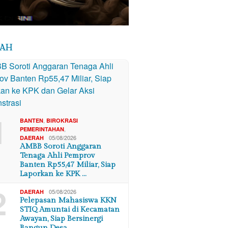
RAH
1
,
BANTEN
BIROKRASI
,
PEMERINTAHAN
05/08/2026
DAERAH
AMBB Soroti Anggaran
Tenaga Ahli Pemprov
Banten Rp55,47 Miliar, Siap
Laporkan ke KPK …
2
05/08/2026
DAERAH
Pelepasan Mahasiswa KKN
STIQ Amuntai di Kecamatan
Awayan, Siap Bersinergi
Bangun Desa