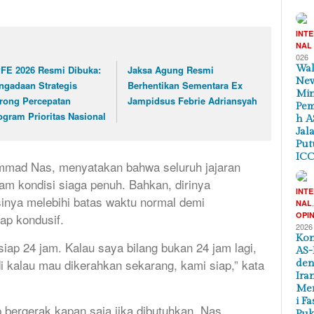
INT
NAL
026
Wal
FE 2026 Resmi Dibuka:
Jaksa Agung Resmi
New
ngadaan Strategis
Berhentikan Sementara Ex
Min
rong Percepatan
Jampidsus Febrie Adriansyah
Pem
ogram Prioritas Nasional
h A
Jal
Put
ICC
mmad Nas, menyatakan bahwa seluruh jajaran
alam kondisi siaga penuh. Bahkan, dirinya
INT
inya melebihi batas waktu normal demi
NAL
OPIN
ap kondusif.
2026
Kon
ap 24 jam. Kalau saya bilang bukan 24 jam lagi,
AS-
di kalau mau dikerahkan sekarang, kami siap,” kata
de
Ira
Me
i Fa
bergerak kapan saja jika dibutuhkan, Nas
Puk