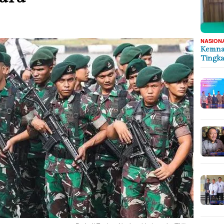
NASION
Kemnak
Tingka