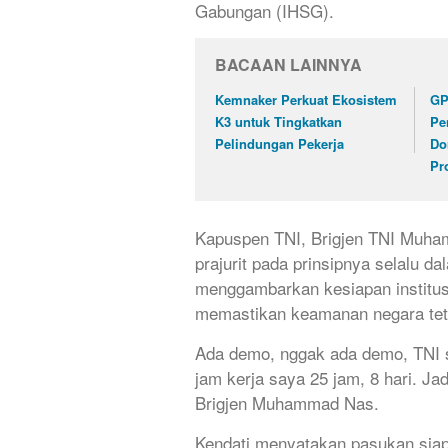
Gabungan (IHSG).
BACAAN LAINNYA
Kemnaker Perkuat Ekosistem
GP
K3 untuk Tingkatkan
Pe
Pelindungan Pekerja
Do
Pr
Kapuspen TNI, Brigjen TNI Muha
prajurit pada prinsipnya selalu d
menggambarkan kesiapan institus
memastikan keamanan negara tet
Ada demo, nggak ada demo, TNI si
jam kerja saya 25 jam, 8 hari. Ja
Brigjen Muhammad Nas.
Kendati menyatakan pasukan siap 