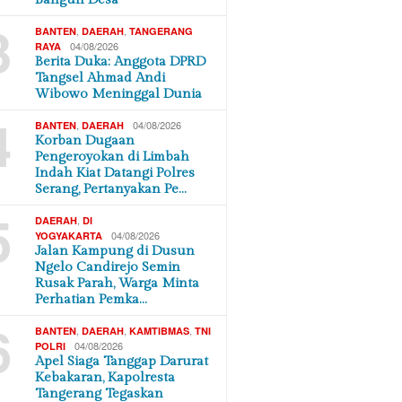
3
,
,
BANTEN
DAERAH
TANGERANG
04/08/2026
RAYA
Berita Duka: Anggota DPRD
Tangsel Ahmad Andi
Wibowo Meninggal Dunia
4
,
04/08/2026
BANTEN
DAERAH
Korban Dugaan
Pengeroyokan di Limbah
Indah Kiat Datangi Polres
Serang, Pertanyakan Pe…
5
,
DAERAH
DI
04/08/2026
YOGYAKARTA
Jalan Kampung di Dusun
Ngelo Candirejo Semin
Rusak Parah, Warga Minta
Perhatian Pemka…
6
,
,
,
BANTEN
DAERAH
KAMTIBMAS
TNI
04/08/2026
POLRI
Apel Siaga Tanggap Darurat
Kebakaran, Kapolresta
Tangerang Tegaskan