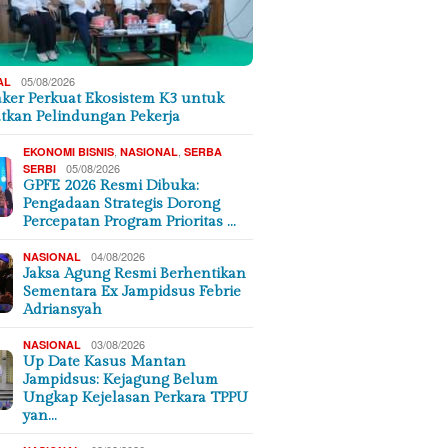
05/08/2026
AL
er Perkuat Ekosistem K3 untuk
tkan Pelindungan Pekerja
,
,
EKONOMI BISNIS
NASIONAL
SERBA
05/08/2026
SERBI
GPFE 2026 Resmi Dibuka:
Pengadaan Strategis Dorong
Percepatan Program Prioritas …
04/08/2026
NASIONAL
Jaksa Agung Resmi Berhentikan
Sementara Ex Jampidsus Febrie
Adriansyah
03/08/2026
NASIONAL
Up Date Kasus Mantan
Jampidsus: Kejagung Belum
Ungkap Kejelasan Perkara TPPU
yan…