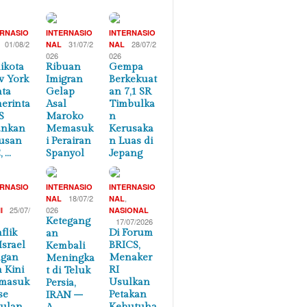
ERNASIO
INTERNASIO
INTERNASIO
01/08/2
31/07/2
28/07/2
NAL
NAL
026
026
ikota
Ribuan
Gempa
 York
Imigran
Berkekuat
ta
Gelap
an 7,1 SR
erinta
Asal
Timbulka
S
Maroko
n
ankan
Memasuk
Kerusaka
usan
i Perairan
n Luas di
, …
Spanyol
Jepang
ERNASIO
INTERNASIO
INTERNASIO
,
18/07/2
,
NAL
NAL
25/07/
026
I
NASIONAL
Ketegang
17/07/2026
flik
Di Forum
an
Israel
BRICS,
Kembali
ngan
Menaker
Meningka
n Kini
RI
t di Teluk
masuk
Usulkan
Persia,
se
Petakan
IRAN –
ulan
Kebutuha