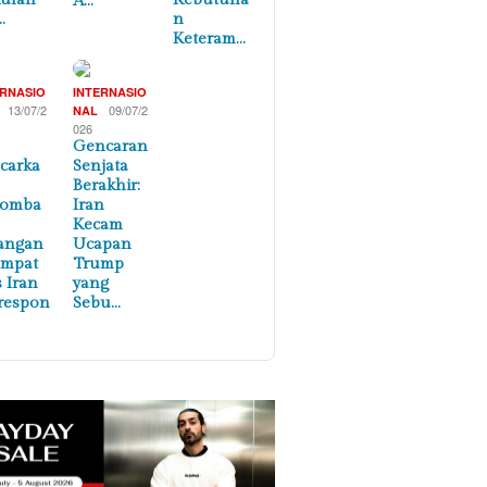
A…
…
n
Keteram…
ERNASIO
INTERNASIO
13/07/2
09/07/2
NAL
026
Gencaran
carka
Senjata
Berakhir:
lomba
Iran
Kecam
angan
Ucapan
empat
Trump
s Iran
yang
respon
Sebu…