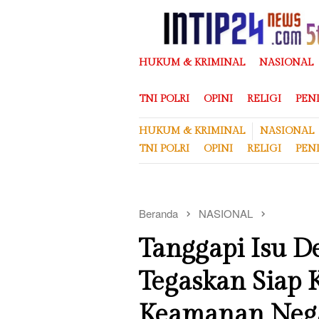
Loncat
ke
konten
HUKUM & KRIMINAL
NASIONAL
TNI POLRI
OPINI
RELIGI
PEN
HUKUM & KRIMINAL
NASIONAL
TNI POLRI
OPINI
RELIGI
PEN
Beranda
NASIONAL
Tanggapi Isu D
Tegaskan Siap K
Keamanan Neg