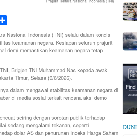
Prajurit Tentara Nasional Indonesia (TNI)
k
tsApp
elegram
Share
ra Nasional Indonesia (TNI) selalu dalam kondisi
litas keamanan negara. Kesiapan seluruh prajurit
rmal demi memastikan keamanan negara tetap
 TNI, Brigjen TNI Muhammad Nas kepada awak
karta Timur, Selasa (9/6/2026).
ya dalam mengawal stabilitas keamanan negara di
bar di media sosial terkait rencana aksi demo
ncuat seiring dengan sorotan publik terhadap
ilai sedang mengalami tekanan, seperti
DUNI
erhadap dolar AS dan penurunan Indeks Harga Saham