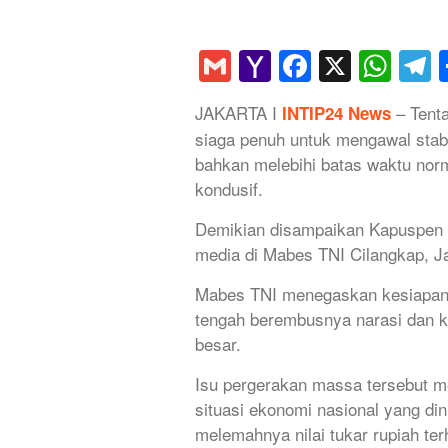
Gmail
Yahoo
Faceboo
X
Wha
T
Mail
JAKARTA I
– Tenta
INTIP24 News
siaga penuh untuk mengawal stabi
bahkan melebihi batas waktu no
kondusif.
Demikian disampaikan Kapuspen
media di Mabes TNI Cilangkap, Ja
Mabes TNI menegaskan kesiapann
tengah berembusnya narasi dan ka
besar.
Isu pergerakan massa tersebut me
situasi ekonomi nasional yang din
melemahnya nilai tukar rupiah t