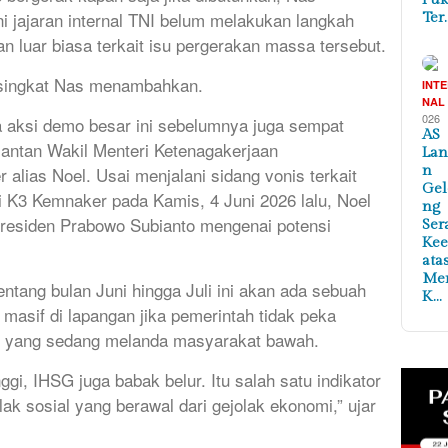
 jajaran internal TNI belum melakukan langkah
Ter
n luar biasa terkait isu pergerakan massa tersebut.
 singkat Nas menambahkan.
INT
NAL
026
 aksi demo besar ini sebelumnya juga sempat
AS
mantan Wakil Menteri Ketenagakerjaan
Lan
n
lias Noel. Usai menjalani sidang vonis terkait
Ge
si K3 Kemnaker pada Kamis, 4 Juni 2026 lalu, Noel
ng
residen Prabowo Subianto mengenai potensi
Ser
Ke
ata
Me
tang bulan Juni hingga Juli ini akan ada sebuah
K…
masif di lapangan jika pemerintah tidak peka
i yang sedang melanda masyarakat bawah.
nggi, IHSG juga babak belur. Itu salah satu indikator
ak sosial yang berawal dari gejolak ekonomi,” ujar