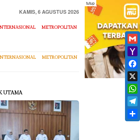
tutup
KAMIS, 6 AGUSTUS 2026
INTERNASIONAL
METROPOLITAN
Gmai
INTERNASIONAL
METROPOLITAN
Yaho
Mail
Face
X
K UTAMA
What
Tele
Shar