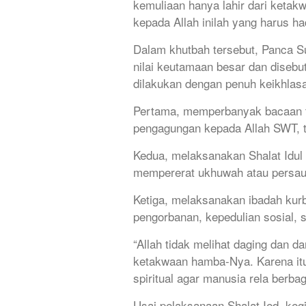
kemuliaan hanya lahir dari keta
kepada Allah inilah yang harus ha
Dalam khutbah tersebut, Panca S
nilai keutamaan besar dan disebu
dilakukan dengan penuh keikhlas
Pertama, memperbanyak bacaan ta
pengagungan kepada Allah SWT, te
Kedua, melaksanakan Shalat Idul 
mempererat ukhuwah atau persa
Ketiga, melaksanakan ibadah kur
pengorbanan, kepedulian sosial,
“Allah tidak melihat daging dan d
ketakwaan hamba-Nya. Karena itu
spiritual agar manusia rela berba
Usai pelaksanaan Shalat Ied, keg