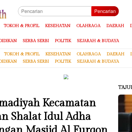
Pencarian
TOKOH & PROFIL
KESEHATAN
OLAHRAGA
DAERAH
DIDIKAN
SERBA SERBI
POLITIK
SEJARAH & BUDAYA
TOKOH & PROFIL
KESEHATAN
OLAHRAGA
DAERAH
DIDIKAN
SERBA SERBI
POLITIK
SEJARAH & BUDAYA
TAJU
adiyah Kecamatan
an Shalat Idul Adha
ngan Masjid Al Furqon