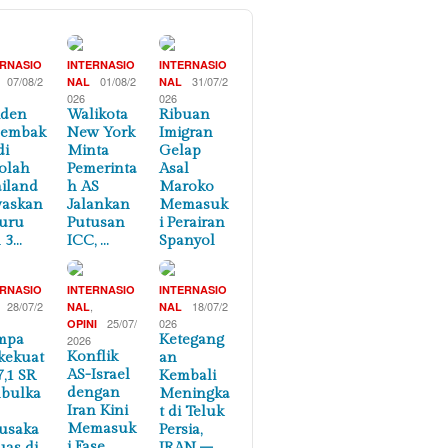
ERNASIO
INTERNASIO
INTERNASIO
07/08/2
01/08/2
31/07/2
NAL
NAL
026
026
iden
Walikota
Ribuan
nembak
New York
Imigran
di
Minta
Gelap
olah
Pemerinta
Asal
iland
h AS
Maroko
waskan
Jalankan
Memasuk
uru
Putusan
i Perairan
 3…
ICC, …
Spanyol
ERNASIO
INTERNASIO
INTERNASIO
28/07/2
,
18/07/2
NAL
NAL
25/07/
026
OPINI
mpa
Ketegang
2026
Konflik
kekuat
an
AS-Israel
7,1 SR
Kembali
dengan
bulka
Meningka
Iran Kini
t di Teluk
Memasuk
usaka
Persia,
i Fase
uas di
IRAN –