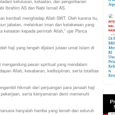
adani ketulusan, ketaatan, dan pengorbanan
Jep
bi Ibrahim AS dan Nabi Ismail AS.
kan kembali menghadap Allah SWT. Oleh karena itu,
INT
upun jabatan, melainkan iman dan ketakwaan yang
NAL
a ketaatan kepada perintah Allah,” ujar Panca
NAS
17
Di 
BRI
ah haji yang tengah dijalani jutaan umat Islam di
Me
RI
Us
Pet
ji mengandung pesan spiritual yang mendalam
Ke
apan Allah, kesabaran, kedisiplinan, serta totalitas
n
Ket
ngambil hikmah dari perjuangan para jamaah haji
, pekerjaan, serta kenyamanan demi memenuhi
manusia hanyalah hamba yang lemah dan seluruh