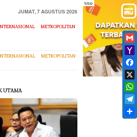
tutup
JUMAT, 7 AGUSTUS 2026
INTERNASIONAL
METROPOLITAN
Gmai
INTERNASIONAL
METROPOLITAN
Yaho
Mail
Face
X
K UTAMA
What
Tele
Shar