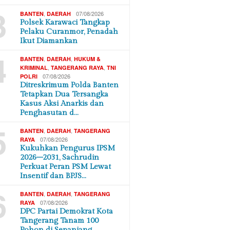
3
,
07/08/2026
BANTEN
DAERAH
Polsek Karawaci Tangkap
Pelaku Curanmor, Penadah
Ikut Diamankan
4
,
,
BANTEN
DAERAH
HUKUM &
,
,
KRIMINAL
TANGERANG RAYA
TNI
07/08/2026
POLRI
Ditreskrimum Polda Banten
Tetapkan Dua Tersangka
Kasus Aksi Anarkis dan
Penghasutan d…
5
,
,
BANTEN
DAERAH
TANGERANG
07/08/2026
RAYA
Kukuhkan Pengurus IPSM
2026–2031, Sachrudin
Perkuat Peran PSM Lewat
Insentif dan BPJS…
6
,
,
BANTEN
DAERAH
TANGERANG
07/08/2026
RAYA
DPC Partai Demokrat Kota
Tangerang Tanam 100
Pohon di Sepanjang