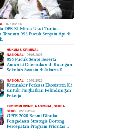
07/08/2026
AL
a DPR RI Minta Usut Tuntas
a Temuan 955 Pucuk Senjata Api di
ah
,
HUKUM & KRIMINAL
06/08/2026
NASIONAL
995 Pucuk Senpi Beserta
Amunisi Ditemukan di Ruangan
Sekolah Swasta di Jakarta S…
05/08/2026
NASIONAL
Kemnaker Perkuat Ekosistem K3
untuk Tingkatkan Pelindungan
Pekerja
,
,
EKONOMI BISNIS
NASIONAL
SERBA
05/08/2026
SERBI
GPFE 2026 Resmi Dibuka:
Pengadaan Strategis Dorong
Percepatan Program Prioritas …