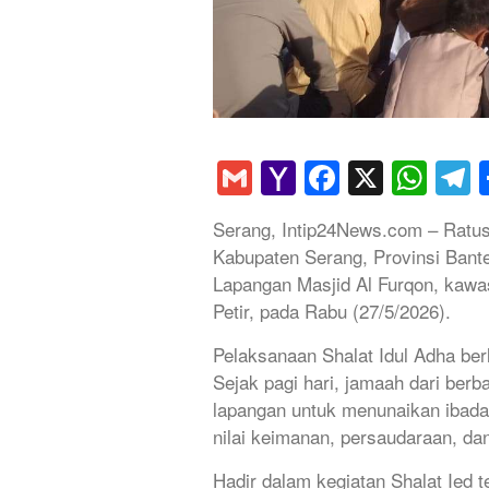
Gmail
Yahoo
Faceboo
X
Wha
T
Mail
Serang, Intip24News.com – Ratu
Kabupaten Serang, Provinsi Bante
Lapangan Masjid Al Furqon, kaw
Petir, pada Rabu (27/5/2026).
Pelaksanaan Shalat Idul Adha be
Sejak pagi hari, jamaah dari berb
lapangan untuk menunaikan iba
nilai keimanan, persaudaraan, dan
Hadir dalam kegiatan Shalat Ied