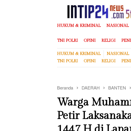
Loncat
ke
konten
HUKUM & KRIMINAL
NASIONAL
TNI POLRI
OPINI
RELIGI
PEN
HUKUM & KRIMINAL
NASIONAL
TNI POLRI
OPINI
RELIGI
PEN
Beranda
DAERAH
BANTEN
Warga Muhamm
Petir Laksanak
1447 H di Lapa