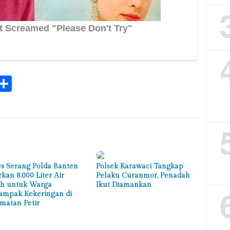
k
tsApp
elegram
Share
es Serang Polda Banten
Polsek Karawaci Tangkap
rkan 8.000 Liter Air
Pelaku Curanmor, Penadah
ih untuk Warga
Ikut Diamankan
ampak Kekeringan di
matan Petir