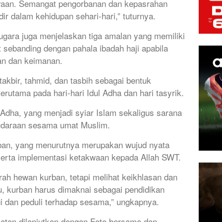
kwaan. Semangat pengorbanan dan kepasrahan
dir dalam kehidupan sehari-hari,” tuturnya.
ugara juga menjelaskan tiga amalan yang memiliki
t sebanding dengan pahala ibadah haji apabila
an dan keimanan.
kbir, tahmid, dan tasbih sebagai bentuk
rutama pada hari-hari Idul Adha dan hari tasyrik.
Adha, yang menjadi syiar Islam sekaligus sarana
udaraan sesama umat Muslim.
ban, yang menurutnya merupakan wujud nyata
 serta implementasi ketakwaan kepada Allah SWT.
arah hewan kurban, tetapi melihat keikhlasan dan
, kurban harus dimaknai sebagai pendidikan
gi dan peduli terhadap sesama,” ungkapnya.
iatan dilanjutkan dengan Foto bersama dan