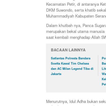
Kecamatan Petir, di antaranya Ke
DKM Suwondo, serta khatib sekal
Muhammadiyah Kabupaten Seran
Dalam khutbah nya, Panca Suga
merupakan bekal utama manusia 
saat kembali menghadap Allah S
BACAAN LAINNYA
Satlantas Polresta Bandara
Po
Soetta Kawal Tim Chelsea
Ba
dan AC Milan Legend Tiba di
Li
Jakarta
Wa
Ke
Pet
Menurutnya, Idul Adha bukan se