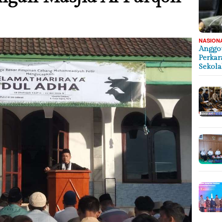
NASION
Anggot
Perkar
Sekol