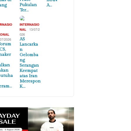
Pukulan
ang
A…
Ter…
ERNASIO
INTERNASIO
,
13/07/2
NAL
026
IONAL
AS
/07/2026
Forum
Lancarka
CS,
n
naker
Gelomba
ng
ulkan
Serangan
akan
Keempat
butuha
atas Iran
Merespon
eram…
K…