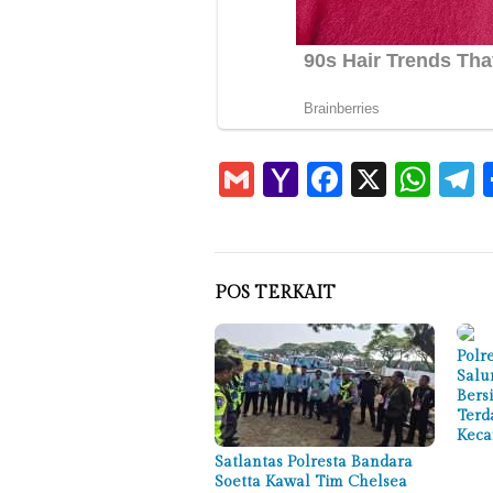
Gmail
Yahoo
Faceboo
X
Wha
T
Mail
POS TERKAIT
Polr
Salu
Bers
Terd
Keca
Satlantas Polresta Bandara
Soetta Kawal Tim Chelsea