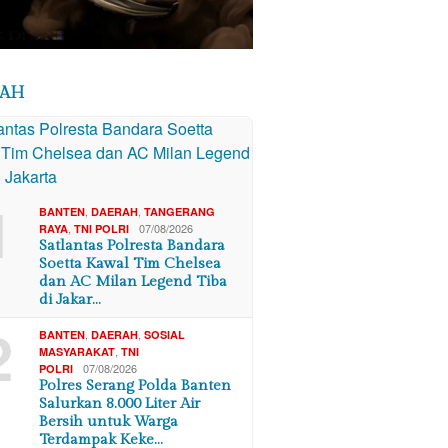
RAH
1
,
,
BANTEN
DAERAH
TANGERANG
,
07/08/2026
RAYA
TNI POLRI
Satlantas Polresta Bandara
Soetta Kawal Tim Chelsea
dan AC Milan Legend Tiba
di Jakar…
2
,
,
BANTEN
DAERAH
SOSIAL
,
MASYARAKAT
TNI
07/08/2026
POLRI
Polres Serang Polda Banten
Salurkan 8.000 Liter Air
Bersih untuk Warga
Terdampak Keke…