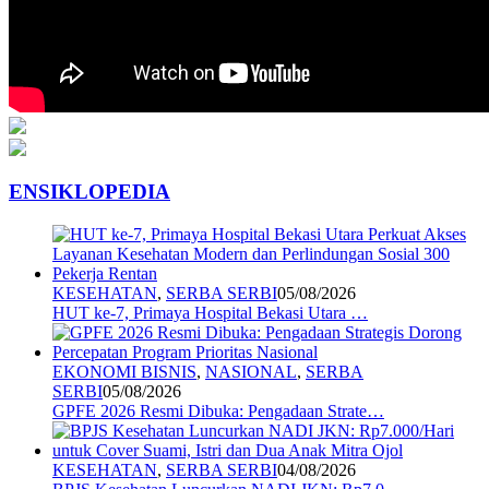
ENSIKLOPEDIA
KESEHATAN
,
SERBA SERBI
05/08/2026
HUT ke-7, Primaya Hospital Bekasi Utara …
EKONOMI BISNIS
,
NASIONAL
,
SERBA
SERBI
05/08/2026
GPFE 2026 Resmi Dibuka: Pengadaan Strate…
KESEHATAN
,
SERBA SERBI
04/08/2026