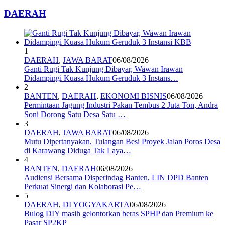
DAERAH
1
DAERAH
,
JAWA BARAT
06/08/2026
Ganti Rugi Tak Kunjung Dibayar, Wawan Irawan
Didampingi Kuasa Hukum Geruduk 3 Instans…
2
BANTEN
,
DAERAH
,
EKONOMI BISNIS
06/08/2026
Permintaan Jagung Industri Pakan Tembus 2 Juta Ton, Andra
Soni Dorong Satu Desa Satu …
3
DAERAH
,
JAWA BARAT
06/08/2026
Mutu Dipertanyakan, Tulangan Besi Proyek Jalan Poros Desa
di Karawang Diduga Tak Laya…
4
BANTEN
,
DAERAH
06/08/2026
Audiensi Bersama Disperindag Banten, LIN DPD Banten
Perkuat Sinergi dan Kolaborasi Pe…
5
DAERAH
,
DI YOGYAKARTA
06/08/2026
Bulog DIY masih gelontorkan beras SPHP dan Premium ke
Pasar SP2KP