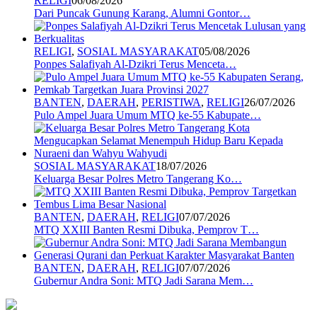
RELIGI
06/08/2026
Dari Puncak Gunung Karang, Alumni Gontor…
RELIGI
,
SOSIAL MASYARAKAT
05/08/2026
Ponpes Salafiyah Al-Dzikri Terus Menceta…
BANTEN
,
DAERAH
,
PERISTIWA
,
RELIGI
26/07/2026
Pulo Ampel Juara Umum MTQ ke-55 Kabupate…
SOSIAL MASYARAKAT
18/07/2026
Keluarga Besar Polres Metro Tangerang Ko…
BANTEN
,
DAERAH
,
RELIGI
07/07/2026
MTQ XXIII Banten Resmi Dibuka, Pemprov T…
BANTEN
,
DAERAH
,
RELIGI
07/07/2026
Gubernur Andra Soni: MTQ Jadi Sarana Mem…