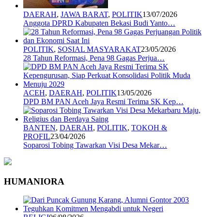
DAERAH
,
JAWA BARAT
,
POLITIK
13/07/2026
Anggota DPRD Kabupaten Bekasi Budi Yanto…
POLITIK
,
SOSIAL MASYARAKAT
23/05/2026
28 Tahun Reformasi, Pena 98 Gagas Perjua…
ACEH
,
DAERAH
,
POLITIK
13/05/2026
DPD BM PAN Aceh Jaya Resmi Terima SK Kep…
BANTEN
,
DAERAH
,
POLITIK
,
TOKOH &
PROFIL
23/04/2026
Soparosi Tobing Tawarkan Visi Desa Mekar…
HUMANIORA