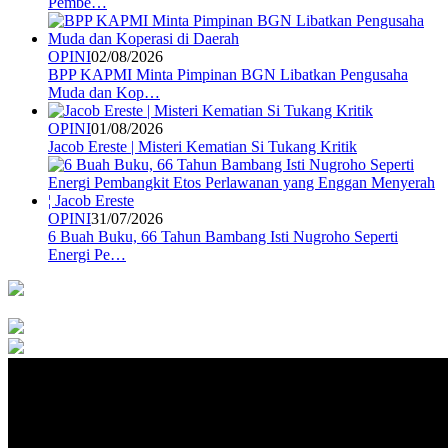
Pembe…
OPINI
02/08/2026
BPP KAPMI Minta Pimpinan BGN Libatkan Pengusaha
Muda dan Kop…
OPINI
01/08/2026
Jacob Ereste | Misteri Kematian Si Tukang Kritik
OPINI
31/07/2026
6 Buah Buku, 66 Tahun Bambang Isti Nugroho Seperti
Energi Pe…