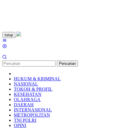
Loncat
tutup
ke
Menu
konten
Mobile
Pencarian
HUKUM & KRIMINAL
NASIONAL
TOKOH & PROFIL
KESEHATAN
OLAHRAGA
DAERAH
INTERNASIONAL
METROPOLITAN
TNI POLRI
OPINI