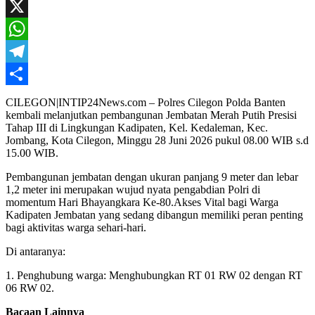
Mail
Facebook
X
WhatsApp
Telegram
Share
CILEGON|INTIP24News.com – Polres Cilegon Polda Banten
kembali melanjutkan pembangunan Jembatan Merah Putih Presisi
Tahap III di Lingkungan Kadipaten, Kel. Kedaleman, Kec.
Jombang, Kota Cilegon, Minggu 28 Juni 2026 pukul 08.00 WIB s.d
15.00 WIB.
Pembangunan jembatan dengan ukuran panjang 9 meter dan lebar
1,2 meter ini merupakan wujud nyata pengabdian Polri di
momentum Hari Bhayangkara Ke-80.Akses Vital bagi Warga
Kadipaten Jembatan yang sedang dibangun memiliki peran penting
bagi aktivitas warga sehari-hari.
Di antaranya:
1. Penghubung warga: Menghubungkan RT 01 RW 02 dengan RT
06 RW 02.
Bacaan Lainnya