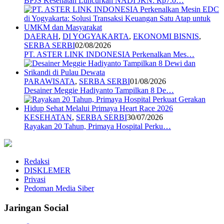
BPJS Kesehatan Luncurkan NADI JKN: Rp7.0…
DAERAH
,
DI YOGYAKARTA
,
EKONOMI BISNIS
,
SERBA SERBI
02/08/2026
PT. ASTER LINK INDONESIA Perkenalkan Mes…
PARAWISATA
,
SERBA SERBI
01/08/2026
Desainer Meggie Hadiyanto Tampilkan 8 De…
KESEHATAN
,
SERBA SERBI
30/07/2026
Rayakan 20 Tahun, Primaya Hospital Perku…
Redaksi
DISKLEMER
Privasi
Pedoman Media Siber
Jaringan Social