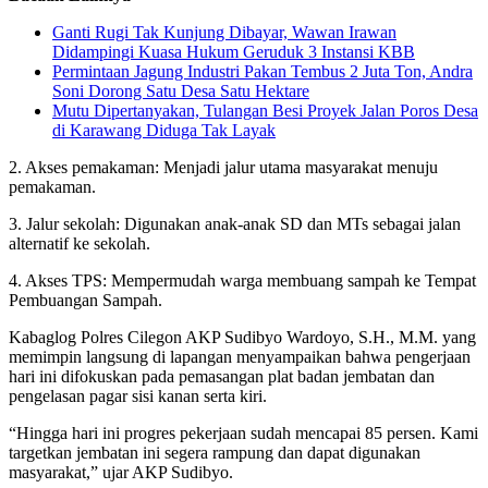
Ganti Rugi Tak Kunjung Dibayar, Wawan Irawan
Didampingi Kuasa Hukum Geruduk 3 Instansi KBB
Permintaan Jagung Industri Pakan Tembus 2 Juta Ton, Andra
Soni Dorong Satu Desa Satu Hektare
Mutu Dipertanyakan, Tulangan Besi Proyek Jalan Poros Desa
di Karawang Diduga Tak Layak
2. Akses pemakaman: Menjadi jalur utama masyarakat menuju
pemakaman.
3. Jalur sekolah: Digunakan anak-anak SD dan MTs sebagai jalan
alternatif ke sekolah.
4. Akses TPS: Mempermudah warga membuang sampah ke Tempat
Pembuangan Sampah.
Kabaglog Polres Cilegon AKP Sudibyo Wardoyo, S.H., M.M. yang
memimpin langsung di lapangan menyampaikan bahwa pengerjaan
hari ini difokuskan pada pemasangan plat badan jembatan dan
pengelasan pagar sisi kanan serta kiri.
“Hingga hari ini progres pekerjaan sudah mencapai 85 persen. Kami
targetkan jembatan ini segera rampung dan dapat digunakan
masyarakat,” ujar AKP Sudibyo.