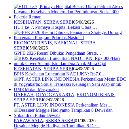
KESEHATAN
,
SERBA SERBI
05/08/2026
HUT ke-7, Primaya Hospital Bekasi Utara …
EKONOMI BISNIS
,
NASIONAL
,
SERBA
SERBI
05/08/2026
GPFE 2026 Resmi Dibuka: Pengadaan Strate…
KESEHATAN
,
SERBA SERBI
04/08/2026
BPJS Kesehatan Luncurkan NADI JKN: Rp7.0…
DAERAH
,
DI YOGYAKARTA
,
EKONOMI BISNIS
,
SERBA SERBI
02/08/2026
PT. ASTER LINK INDONESIA Perkenalkan Mes…
PARAWISATA
,
SERBA SERBI
01/08/2026
Desainer Meggie Hadiyanto Tampilkan 8 De…