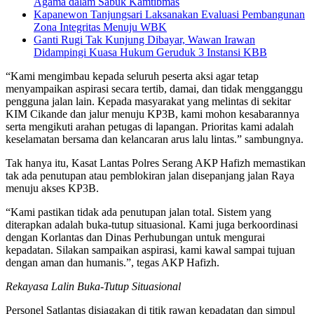
Agama dalam Sabuk Kamtibmas
Kapanewon Tanjungsari Laksanakan Evaluasi Pembangunan
Zona Integritas Menuju WBK
Ganti Rugi Tak Kunjung Dibayar, Wawan Irawan
Didampingi Kuasa Hukum Geruduk 3 Instansi KBB
“Kami mengimbau kepada seluruh peserta aksi agar tetap
menyampaikan aspirasi secara tertib, damai, dan tidak mengganggu
pengguna jalan lain. Kepada masyarakat yang melintas di sekitar
KIM Cikande dan jalur menuju KP3B, kami mohon kesabarannya
serta mengikuti arahan petugas di lapangan. Prioritas kami adalah
keselamatan bersama dan kelancaran arus lalu lintas.” sambungnya.
Tak hanya itu, Kasat Lantas Polres Serang AKP Hafizh memastikan
tak ada penutupan atau pemblokiran jalan disepanjang jalan Raya
menuju akses KP3B.
“Kami pastikan tidak ada penutupan jalan total. Sistem yang
diterapkan adalah buka-tutup situasional. Kami juga berkoordinasi
dengan Korlantas dan Dinas Perhubungan untuk mengurai
kepadatan. Silakan sampaikan aspirasi, kami kawal sampai tujuan
dengan aman dan humanis.”, tegas AKP Hafizh.
Rekayasa Lalin Buka-Tutup Situasional
Personel Satlantas disiagakan di titik rawan kepadatan dan simpul