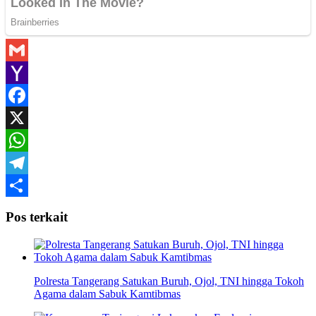
Gmail
Yahoo
Mail
Facebook
X
WhatsApp
Telegram
Share
Pos terkait
Polresta Tangerang Satukan Buruh, Ojol, TNI hingga Tokoh
Agama dalam Sabuk Kamtibmas