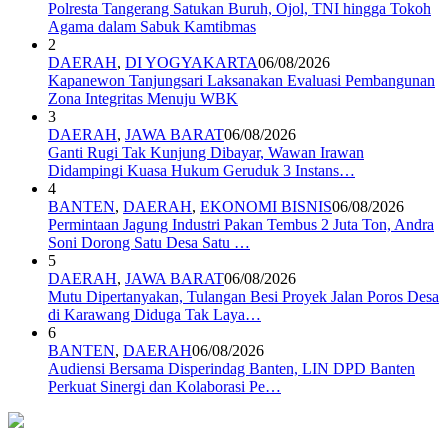
Polresta Tangerang Satukan Buruh, Ojol, TNI hingga Tokoh
Agama dalam Sabuk Kamtibmas
2
DAERAH
,
DI YOGYAKARTA
06/08/2026
Kapanewon Tanjungsari Laksanakan Evaluasi Pembangunan
Zona Integritas Menuju WBK
3
DAERAH
,
JAWA BARAT
06/08/2026
Ganti Rugi Tak Kunjung Dibayar, Wawan Irawan
Didampingi Kuasa Hukum Geruduk 3 Instans…
4
BANTEN
,
DAERAH
,
EKONOMI BISNIS
06/08/2026
Permintaan Jagung Industri Pakan Tembus 2 Juta Ton, Andra
Soni Dorong Satu Desa Satu …
5
DAERAH
,
JAWA BARAT
06/08/2026
Mutu Dipertanyakan, Tulangan Besi Proyek Jalan Poros Desa
di Karawang Diduga Tak Laya…
6
BANTEN
,
DAERAH
06/08/2026
Audiensi Bersama Disperindag Banten, LIN DPD Banten
Perkuat Sinergi dan Kolaborasi Pe…