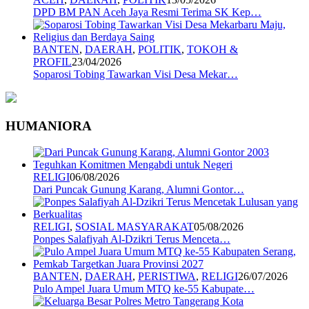
DPD BM PAN Aceh Jaya Resmi Terima SK Kep…
BANTEN
,
DAERAH
,
POLITIK
,
TOKOH &
PROFIL
23/04/2026
Soparosi Tobing Tawarkan Visi Desa Mekar…
HUMANIORA
RELIGI
06/08/2026
Dari Puncak Gunung Karang, Alumni Gontor…
RELIGI
,
SOSIAL MASYARAKAT
05/08/2026
Ponpes Salafiyah Al-Dzikri Terus Menceta…
BANTEN
,
DAERAH
,
PERISTIWA
,
RELIGI
26/07/2026
Pulo Ampel Juara Umum MTQ ke-55 Kabupate…