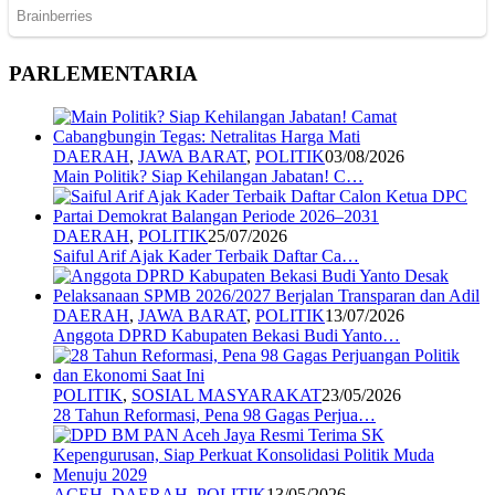
PARLEMENTARIA
DAERAH
,
JAWA BARAT
,
POLITIK
03/08/2026
Main Politik? Siap Kehilangan Jabatan! C…
DAERAH
,
POLITIK
25/07/2026
Saiful Arif Ajak Kader Terbaik Daftar Ca…
DAERAH
,
JAWA BARAT
,
POLITIK
13/07/2026
Anggota DPRD Kabupaten Bekasi Budi Yanto…
POLITIK
,
SOSIAL MASYARAKAT
23/05/2026
28 Tahun Reformasi, Pena 98 Gagas Perjua…
ACEH
,
DAERAH
,
POLITIK
13/05/2026