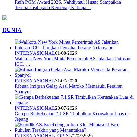
Raih PGM Award 2026, Nahdiyatul Husna Sampaikan
Terima kasih pada Kemenag Kabupa…
DUNIA
INTERNASIONAL
01/08/2026
Walikota New York Minta Pemerintah AS Jalankan Putusan
ICC, …
INTERNASIONAL
31/07/2026
Ribuan Imigran Gelap Asal Maroko Memasuki Perairan
Spanyol
INTERNASIONAL
28/07/2026
Gempa Berkekuatan 7,1 SR Timbulkan Kerusakan Luas di
Jepang
INTERNASIONAL
,
OPINI
25/07/2026