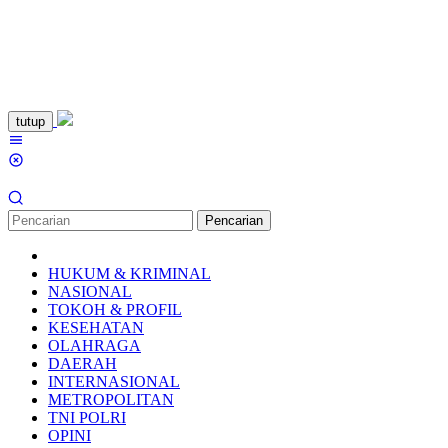
Loncat
tutup
ke
Menu
konten
Mobile
Pencarian
HUKUM & KRIMINAL
NASIONAL
TOKOH & PROFIL
KESEHATAN
OLAHRAGA
DAERAH
INTERNASIONAL
METROPOLITAN
TNI POLRI
OPINI