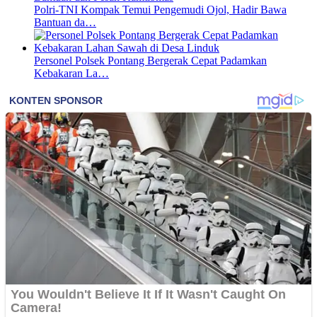
Polri-TNI Kompak Temui Pengemudi Ojol, Hadir Bawa
Bantuan da…
Personel Polsek Pontang Bergerak Cepat Padamkan
Kebakaran La…