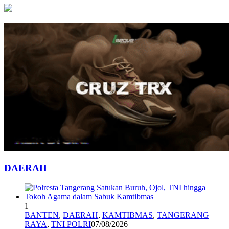
DAERAH
1
BANTEN
,
DAERAH
,
KAMTIBMAS
,
TANGERANG
RAYA
,
TNI POLRI
07/08/2026