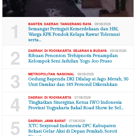
1
,
,
09/08/2026
BANTEN
DAERAH
TANGERANG RAYA
Semangat Peringati Kemerdekaan dan HBI,
Warga KPK Pondok Kelapa Rawat Toleransi
serta…
2
,
,
09/08/2026
DAERAH
DI YOGYAKARTA
SEJARAH & BUDAYA
Ribuan Penonton Terhipnotis Penampilan
Kelompok Seni Jathilan Yogo Joo Pruso
3
,
08/08/2026
METROPOLITAN
NASIONAL
Gedung Bapenda DKI Dilalap si Jago Merah, 30
Unit Damkar dan 185 Personil Dikerahkan
4
,
07/08/2026
DAERAH
DI YOGYAKARTA
Tingkatkan Sinergitas, Ketua IWO Indonesia
Provinsi Yogyakarta Bakal Road Show ke Sel…
5
,
07/08/2026
DAERAH
JAWA BARAT
XTC Sexyroad Indonesia DPC Kabupaten
Bekasi Gelar Aksi di Depan Pemkab, Soroti