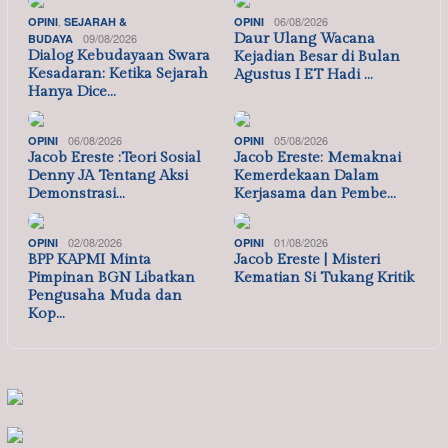
,
06/08/2026
OPINI
SEJARAH &
OPINI
09/08/2026
Daur Ulang Wacana
BUDAYA
Dialog Kebudayaan Swara
Kejadian Besar di Bulan
Kesadaran: Ketika Sejarah
Agustus I ET Hadi …
Hanya Dice…
06/08/2026
05/08/2026
OPINI
OPINI
Jacob Ereste :Teori Sosial
Jacob Ereste: Memaknai
Denny JA Tentang Aksi
Kemerdekaan Dalam
Demonstrasi…
Kerjasama dan Pembe…
02/08/2026
01/08/2026
OPINI
OPINI
BPP KAPMI Minta
Jacob Ereste | Misteri
Pimpinan BGN Libatkan
Kematian Si Tukang Kritik
Pengusaha Muda dan
Kop…