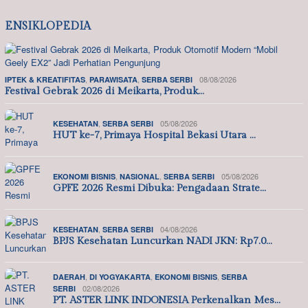
ENSIKLOPEDIA
,
,
08/08/2026
IPTEK & KREATIFITAS
PARAWISATA
SERBA SERBI
Festival Gebrak 2026 di Meikarta, Produk…
,
05/08/2026
KESEHATAN
SERBA SERBI
HUT ke-7, Primaya Hospital Bekasi Utara …
,
,
05/08/2026
EKONOMI BISNIS
NASIONAL
SERBA SERBI
GPFE 2026 Resmi Dibuka: Pengadaan Strate…
,
04/08/2026
KESEHATAN
SERBA SERBI
BPJS Kesehatan Luncurkan NADI JKN: Rp7.0…
,
,
,
DAERAH
DI YOGYAKARTA
EKONOMI BISNIS
SERBA
02/08/2026
SERBI
PT. ASTER LINK INDONESIA Perkenalkan Mes…