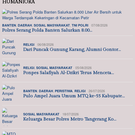
HUMANIORA
,
,
,
07/08/2026
BANTEN
DAERAH
SOSIAL MASYARAKAT
TNI POLRI
Polres Serang Polda Banten Salurkan 8.00…
06/08/2026
RELIGI
Dari Puncak Gunung Karang, Alumni Gontor…
,
05/08/2026
RELIGI
SOSIAL MASYARAKAT
Ponpes Salafiyah Al-Dzikri Terus Menceta…
,
,
,
26/07/2026
BANTEN
DAERAH
PERISTIWA
RELIGI
Pulo Ampel Juara Umum MTQ ke-55 Kabupate…
18/07/2026
SOSIAL MASYARAKAT
Keluarga Besar Polres Metro Tangerang Ko…