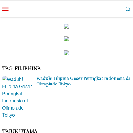
Loncat
Menu
ke
Mobile
konten
TAG:
FILIPHINA
Waduh! Filipina Geser Peringkat Indonesia di
Olimpiade Tokyo
TAJUK UTAMA