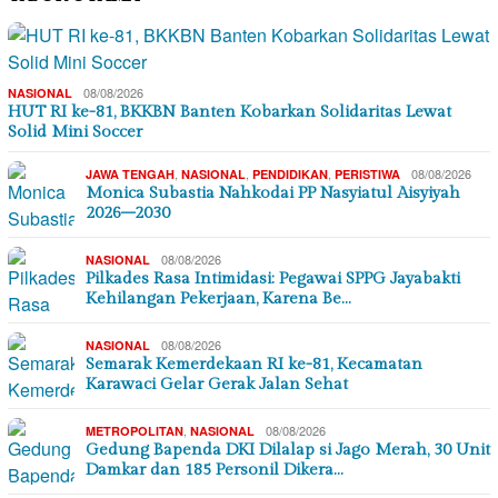
08/08/2026
NASIONAL
HUT RI ke-81, BKKBN Banten Kobarkan Solidaritas Lewat
Solid Mini Soccer
,
,
,
08/08/2026
JAWA TENGAH
NASIONAL
PENDIDIKAN
PERISTIWA
Monica Subastia Nahkodai PP Nasyiatul Aisyiyah
2026–2030
08/08/2026
NASIONAL
Pilkades Rasa Intimidasi: Pegawai SPPG Jayabakti
Kehilangan Pekerjaan, Karena Be…
08/08/2026
NASIONAL
Semarak Kemerdekaan RI ke-81, Kecamatan
Karawaci Gelar Gerak Jalan Sehat
,
08/08/2026
METROPOLITAN
NASIONAL
Gedung Bapenda DKI Dilalap si Jago Merah, 30 Unit
Damkar dan 185 Personil Dikera…