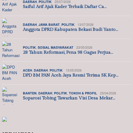
,
25/07/2026
DAERAH
POLITIK
Saiful Arif Ajak Kader Terbaik Daftar Ca…
,
,
13/07/2026
DAERAH
JAWA BARAT
POLITIK
Anggota DPRD Kabupaten Bekasi Budi Yanto…
,
23/05/2026
POLITIK
SOSIAL MASYARAKAT
28 Tahun Reformasi, Pena 98 Gagas Perjua…
,
,
13/05/2026
ACEH
DAERAH
POLITIK
DPD BM PAN Aceh Jaya Resmi Terima SK Kep…
,
,
,
23/04/2026
BANTEN
DAERAH
POLITIK
TOKOH & PROFIL
Soparosi Tobing Tawarkan Visi Desa Mekar…