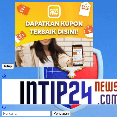
Loncat
ke
konten
tutup
Menu
Mobile
Pencarian