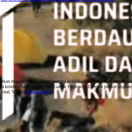
n dugaan tindak pidana korupsi gratifikasi dan atau suap penerimaa
am kendali Bank Jateng, GP (Ganjar Pranowo). Dengan jumlah angkanya 
viral. Wakil
Selengkapnya