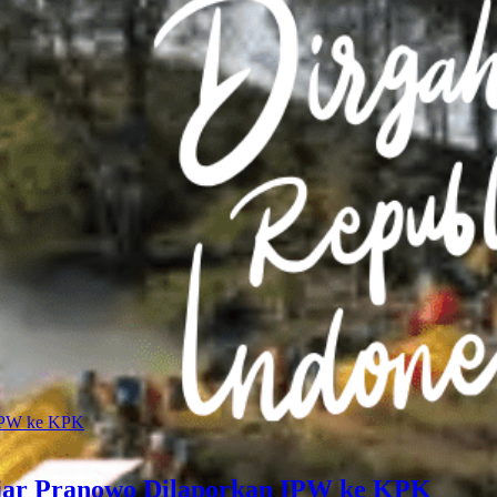
jar Pranowo Dilaporkan IPW ke KPK