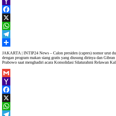
Gmail
Yahoo
Mail
Facebook
X
WhatsApp
Telegram
Share
JAKARTA | INTIP24 News – Calon presiden (capres) nomor urut dua,
dengan program makan siang gratis yang diusung dirinya dan Gibran
Prabowo saat menghadiri acara Konsolidasi Silaturahmi Relawan Ka
Gmail
Yahoo
Mail
Facebook
X
WhatsApp