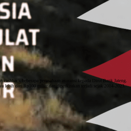
n cashback beberapa perusahaan asuransi kepada Dirut Bank Jateng.
lebih dari Rp100 miliar dan diperkirakan terjadi sejak 2014-2023.