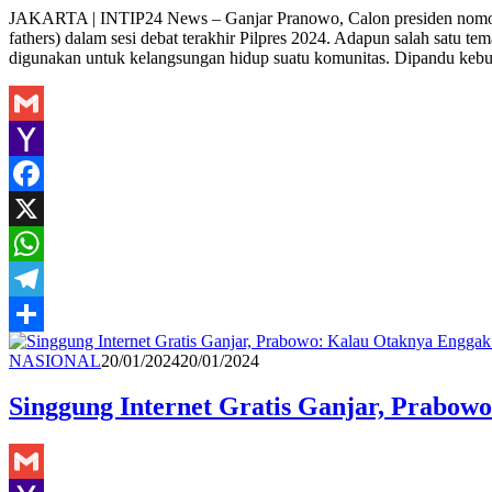
Share
JAKARTA | INTIP24 News – Ganjar Pranowo, Calon presiden nomor uru
fathers) dalam sesi debat terakhir Pilpres 2024. Adapun salah satu 
digunakan untuk kelangsungan hidup suatu komunitas. Dipandu kebu
Gmail
Yahoo
Mail
Facebook
X
WhatsApp
Telegram
Share
Redaksi
NASIONAL
20/01/2024
20/01/2024
Singgung Internet Gratis Ganjar, Prabow