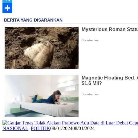
Telegram
Share
Redaksi
NASIONAL
,
POLITIK
08/01/2024
08/01/2024