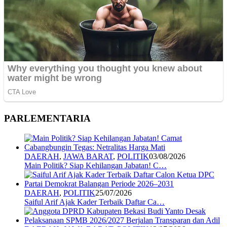
PARLEMENTARIA
DAERAH
,
JAWA BARAT
,
POLITIK
03/08/2026
Main Politik? Siap Kehilangan Jabatan! C…
DAERAH
,
POLITIK
25/07/2026
Saiful Arif Ajak Kader Terbaik Daftar Ca…