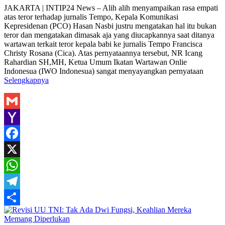
Share
JAKARTA | INTIP24 News – Alih alih menyampaikan rasa empati
atas teror terhadap jurnalis Tempo, Kepala Komunikasi
Kepresidenan (PCO) Hasan Nasbi justru mengatakan hal itu bukan
teror dan mengatakan dimasak aja yang diucapkannya saat ditanya
wartawan terkait teror kepala babi ke jurnalis Tempo Francisca
Christy Rosana (Cica). Atas pernyataannya tersebut, NR Icang
Rahardian SH,MH, Ketua Umum Ikatan Wartawan Onlie
Indonesua (IWO Indonesua) sangat menyayangkan pernyataan
Selengkapnya
Gmail
Yahoo
Mail
Facebook
X
WhatsApp
Telegram
Share