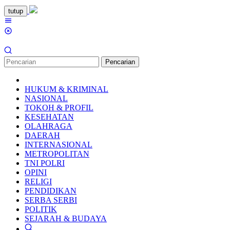
Loncat
tutup
ke
Menu
konten
Mobile
Pencarian
HUKUM & KRIMINAL
NASIONAL
TOKOH & PROFIL
KESEHATAN
OLAHRAGA
DAERAH
INTERNASIONAL
METROPOLITAN
TNI POLRI
OPINI
RELIGI
PENDIDIKAN
SERBA SERBI
POLITIK
SEJARAH & BUDAYA