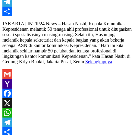
WhatsApp
Telegram
Share
JAKARTA | INTIP24 News – Hasan Nasbi, Kepala Komunikasi
Kepresidenan melantik 50 tenaga ahli professional untuk ditugaskan
sesuai spesialisasinya masing-masing. Selain itu, Hasan juga
melantik kepala sekretariat dan kepala bagian yang akan bekerja
sebagai ASN di kantor komunikasi Kepresidenan. “Hari ini kita
melantik sekitar hampir 50 pejabat dan tenaga profesional di
lingkungan kantor komunikasi Kepresidenan,” kata Hasan Nasbi di
Gedung Kriya Bhakti, Jakarta Pusat, Senin
Selengkapnya
Gmail
Yahoo
Mail
Facebook
X
WhatsApp
Telegram