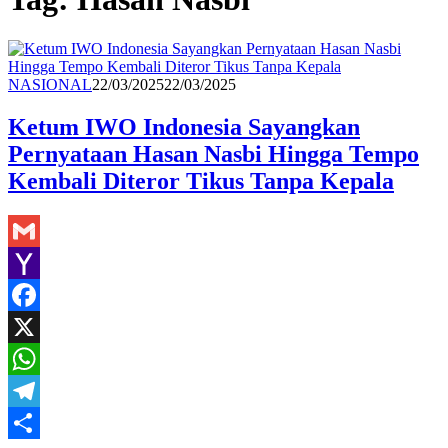
Redaksi
NASIONAL
22/03/2025
22/03/2025
Ketum IWO Indonesia Sayangkan
Pernyataan Hasan Nasbi Hingga Tempo
Kembali Diteror Tikus Tanpa Kepala
Gmail
Yahoo
Mail
Facebook
X
WhatsApp
Telegram