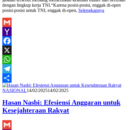
dengan lingkup kerja TNI.“Karena posisi-posisi, enggak di-open
posisi-posisi untuk TNI, enggak di-open,
Selengkapnya
Gmail
Yahoo
Mail
Facebook
X
WhatsApp
Telegram
Share
Redaksi
NASIONAL
14/02/2025
14/02/2025
Hasan Nasbi: Efesiensi Anggaran untuk
Kesejahteraan Rakyat