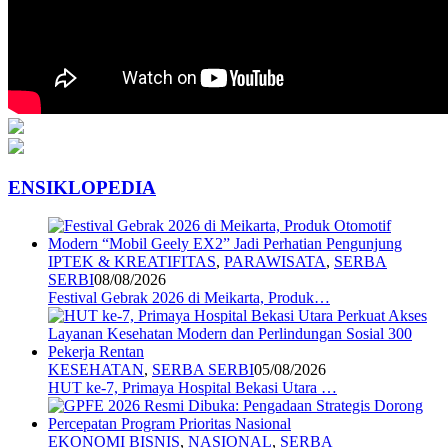
ENSIKLOPEDIA
IPTEK & KREATIFITAS
,
PARAWISATA
,
SERBA
SERBI
08/08/2026
Festival Gebrak 2026 di Meikarta, Produk…
KESEHATAN
,
SERBA SERBI
05/08/2026
HUT ke-7, Primaya Hospital Bekasi Utara …
EKONOMI BISNIS
,
NASIONAL
,
SERBA