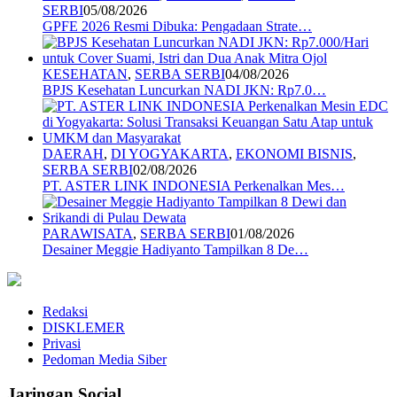
SERBI
05/08/2026
GPFE 2026 Resmi Dibuka: Pengadaan Strate…
KESEHATAN
,
SERBA SERBI
04/08/2026
BPJS Kesehatan Luncurkan NADI JKN: Rp7.0…
DAERAH
,
DI YOGYAKARTA
,
EKONOMI BISNIS
,
SERBA SERBI
02/08/2026
PT. ASTER LINK INDONESIA Perkenalkan Mes…
PARAWISATA
,
SERBA SERBI
01/08/2026
Desainer Meggie Hadiyanto Tampilkan 8 De…
Redaksi
DISKLEMER
Privasi
Pedoman Media Siber
Jaringan Social