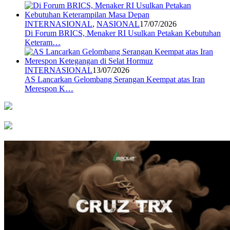
INTERNASIONAL
,
NASIONAL
17/07/2026
Di Forum BRICS, Menaker RI Usulkan Petakan Kebutuhan
Keteram…
INTERNASIONAL
13/07/2026
AS Lancarkan Gelombang Serangan Keempat atas Iran
Merespon K…