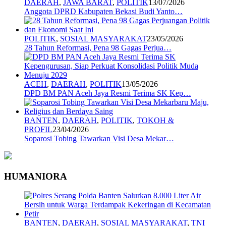
DAERAH
,
JAWA BARAT
,
POLITIK
13/07/2026
Anggota DPRD Kabupaten Bekasi Budi Yanto…
POLITIK
,
SOSIAL MASYARAKAT
23/05/2026
28 Tahun Reformasi, Pena 98 Gagas Perjua…
ACEH
,
DAERAH
,
POLITIK
13/05/2026
DPD BM PAN Aceh Jaya Resmi Terima SK Kep…
BANTEN
,
DAERAH
,
POLITIK
,
TOKOH &
PROFIL
23/04/2026
Soparosi Tobing Tawarkan Visi Desa Mekar…
HUMANIORA
BANTEN
,
DAERAH
,
SOSIAL MASYARAKAT
,
TNI