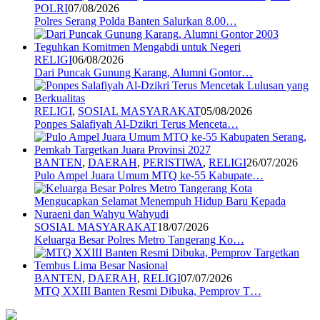
POLRI
07/08/2026
Polres Serang Polda Banten Salurkan 8.00…
RELIGI
06/08/2026
Dari Puncak Gunung Karang, Alumni Gontor…
RELIGI
,
SOSIAL MASYARAKAT
05/08/2026
Ponpes Salafiyah Al-Dzikri Terus Menceta…
BANTEN
,
DAERAH
,
PERISTIWA
,
RELIGI
26/07/2026
Pulo Ampel Juara Umum MTQ ke-55 Kabupate…
SOSIAL MASYARAKAT
18/07/2026
Keluarga Besar Polres Metro Tangerang Ko…
BANTEN
,
DAERAH
,
RELIGI
07/07/2026
MTQ XXIII Banten Resmi Dibuka, Pemprov T…