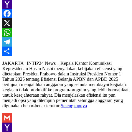
Gmail
Yahoo
Mail
Facebook
X
WhatsApp
Telegram
Share
JAKARTA | INTIP24 News – Kepala Kantor Komunikasi
Kepresidenan Hasan Nasbi menyatakan kebijakan efisiensi yang
ditetapkan Presiden Prabowo dalam Instruksi Presiden Nomor 1
Tahun 2025 tentang Efisiensi Belanja APBN dan APBD 2025
bertujuan mengalihkan anggaran yang semula membiayai kegiatan-
kegiatan tidak produktif ke program-program yang lebih bermanfaat
untuk kesejahteraan rakyat. Dia menjelaskan efisiensi itu pun
menjadi opsi yang ditempuh pemerintah sehingga anggaran yang
digunakan benar-benar terukur
Selengkapnya
Gmail