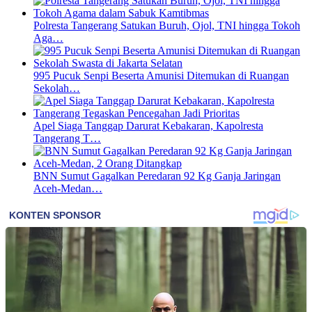
Polresta Tangerang Satukan Buruh, Ojol, TNI hingga Tokoh
Aga…
995 Pucuk Senpi Beserta Amunisi Ditemukan di Ruangan
Sekolah…
Apel Siaga Tanggap Darurat Kebakaran, Kapolresta
Tangerang T…
BNN Sumut Gagalkan Peredaran 92 Kg Ganja Jaringan
Aceh-Medan…