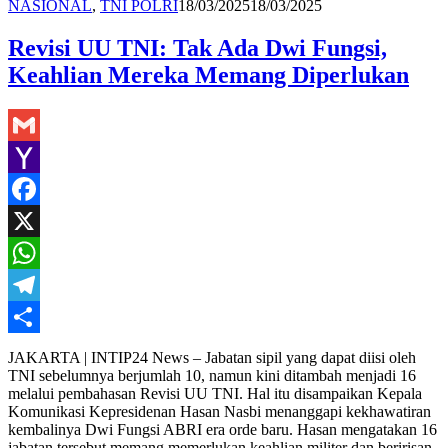
Redaksi
NASIONAL
,
TNI POLRI
18/03/2025
18/03/2025
Revisi UU TNI: Tak Ada Dwi Fungsi,
Keahlian Mereka Memang Diperlukan
Gmail
Yahoo
Mail
Facebook
X
WhatsApp
Telegram
Share
JAKARTA | INTIP24 News – Jabatan sipil yang dapat diisi oleh
TNI sebelumnya berjumlah 10, namun kini ditambah menjadi 16
melalui pembahasan Revisi UU TNI. Hal itu disampaikan Kepala
Komunikasi Kepresidenan Hasan Nasbi menanggapi kekhawatiran
kembalinya Dwi Fungsi ABRI era orde baru. Hasan mengatakan 16
jabatan tersebut memang memerlukan keahlian militer dan beririsan