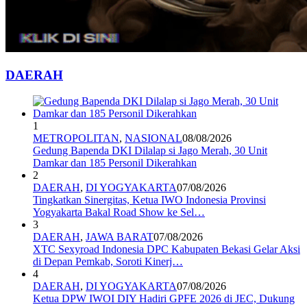
DAERAH
1
METROPOLITAN
,
NASIONAL
08/08/2026
Gedung Bapenda DKI Dilalap si Jago Merah, 30 Unit
Damkar dan 185 Personil Dikerahkan
2
DAERAH
,
DI YOGYAKARTA
07/08/2026
Tingkatkan Sinergitas, Ketua IWO Indonesia Provinsi
Yogyakarta Bakal Road Show ke Sel…
3
DAERAH
,
JAWA BARAT
07/08/2026
XTC Sexyroad Indonesia DPC Kabupaten Bekasi Gelar Aksi
di Depan Pemkab, Soroti Kinerj…
4
DAERAH
,
DI YOGYAKARTA
07/08/2026
Ketua DPW IWOI DIY Hadiri GPFE 2026 di JEC, Dukung