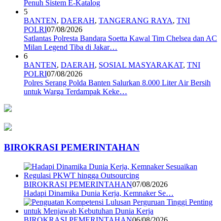
Penuh Sistem E-Katalog
5
BANTEN
,
DAERAH
,
TANGERANG RAYA
,
TNI
POLRI
07/08/2026
Satlantas Polresta Bandara Soetta Kawal Tim Chelsea dan AC
Milan Legend Tiba di Jakar…
6
BANTEN
,
DAERAH
,
SOSIAL MASYARAKAT
,
TNI
POLRI
07/08/2026
Polres Serang Polda Banten Salurkan 8.000 Liter Air Bersih
untuk Warga Terdampak Keke…
BIROKRASI PEMERINTAHAN
BIROKRASI PEMERINTAHAN
07/08/2026
Hadapi Dinamika Dunia Kerja, Kemnaker Se…
BIROKRASI PEMERINTAHAN
06/08/2026