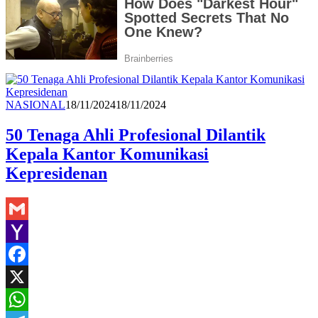
Redaksi
NASIONAL
18/11/2024
18/11/2024
50 Tenaga Ahli Profesional Dilantik
Kepala Kantor Komunikasi
Kepresidenan
Gmail
Yahoo
Mail
Facebook
X