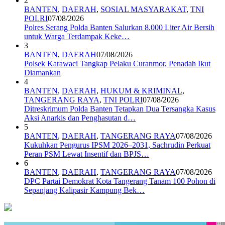
2
BANTEN
,
DAERAH
,
SOSIAL MASYARAKAT
,
TNI
POLRI
07/08/2026
Polres Serang Polda Banten Salurkan 8.000 Liter Air Bersih
untuk Warga Terdampak Keke…
3
BANTEN
,
DAERAH
07/08/2026
Polsek Karawaci Tangkap Pelaku Curanmor, Penadah Ikut
Diamankan
4
BANTEN
,
DAERAH
,
HUKUM & KRIMINAL
,
TANGERANG RAYA
,
TNI POLRI
07/08/2026
Ditreskrimum Polda Banten Tetapkan Dua Tersangka Kasus
Aksi Anarkis dan Penghasutan d…
5
BANTEN
,
DAERAH
,
TANGERANG RAYA
07/08/2026
Kukuhkan Pengurus IPSM 2026–2031, Sachrudin Perkuat
Peran PSM Lewat Insentif dan BPJS…
6
BANTEN
,
DAERAH
,
TANGERANG RAYA
07/08/2026
DPC Partai Demokrat Kota Tangerang Tanam 100 Pohon di
Sepanjang Kalipasir Kampung Bek…