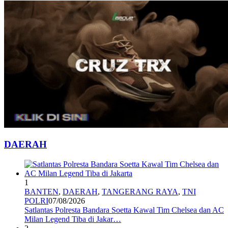
DAERAH
1
BANTEN
,
DAERAH
,
TANGERANG RAYA
,
TNI
POLRI
07/08/2026
Satlantas Polresta Bandara Soetta Kawal Tim Chelsea dan AC
Milan Legend Tiba di Jakar…