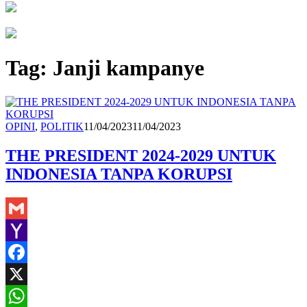
Tag:
Janji kampanye
Redaksi
OPINI
,
POLITIK
11/04/2023
11/04/2023
THE PRESIDENT 2024-2029 UNTUK
INDONESIA TANPA KORUPSI
Gmail
Yahoo
Mail
Facebook
X