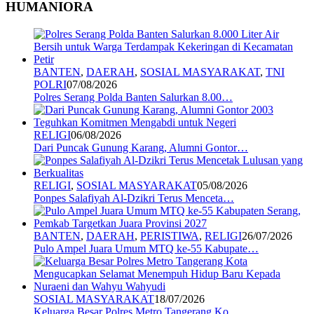
HUMANIORA
BANTEN
,
DAERAH
,
SOSIAL MASYARAKAT
,
TNI
POLRI
07/08/2026
Polres Serang Polda Banten Salurkan 8.00…
RELIGI
06/08/2026
Dari Puncak Gunung Karang, Alumni Gontor…
RELIGI
,
SOSIAL MASYARAKAT
05/08/2026
Ponpes Salafiyah Al-Dzikri Terus Menceta…
BANTEN
,
DAERAH
,
PERISTIWA
,
RELIGI
26/07/2026
Pulo Ampel Juara Umum MTQ ke-55 Kabupate…
SOSIAL MASYARAKAT
18/07/2026
Keluarga Besar Polres Metro Tangerang Ko…