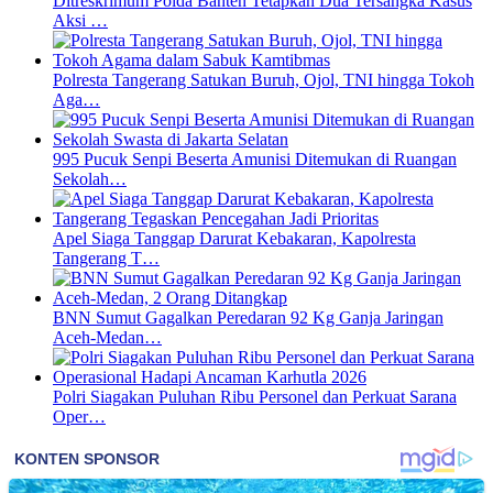
Ditreskrimum Polda Banten Tetapkan Dua Tersangka Kasus
Aksi …
Polresta Tangerang Satukan Buruh, Ojol, TNI hingga Tokoh
Aga…
995 Pucuk Senpi Beserta Amunisi Ditemukan di Ruangan
Sekolah…
Apel Siaga Tanggap Darurat Kebakaran, Kapolresta
Tangerang T…
BNN Sumut Gagalkan Peredaran 92 Kg Ganja Jaringan
Aceh-Medan…
Polri Siagakan Puluhan Ribu Personel dan Perkuat Sarana
Oper…