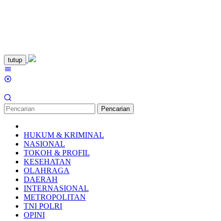
Loncat
tutup
ke
Menu
konten
Mobile
Pencarian
HUKUM & KRIMINAL
NASIONAL
TOKOH & PROFIL
KESEHATAN
OLAHRAGA
DAERAH
INTERNASIONAL
METROPOLITAN
TNI POLRI
OPINI