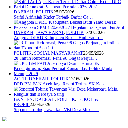
DAERAH
,
POLITIK
25/07/2026
Saiful Arif Ajak Kader Terbaik Daftar Ca…
DAERAH
,
JAWA BARAT
,
POLITIK
13/07/2026
Anggota DPRD Kabupaten Bekasi Budi Yanto…
POLITIK
,
SOSIAL MASYARAKAT
23/05/2026
28 Tahun Reformasi, Pena 98 Gagas Perjua…
ACEH
,
DAERAH
,
POLITIK
13/05/2026
DPD BM PAN Aceh Jaya Resmi Terima SK Kep…
BANTEN
,
DAERAH
,
POLITIK
,
TOKOH &
PROFIL
23/04/2026
Soparosi Tobing Tawarkan Visi Desa Mekar…