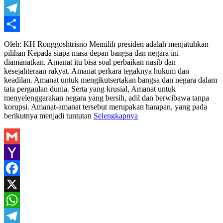
WhatsApp
Telegram
Share
Oleh: KH Ronggoshtrisno Memilih presiden adalah menjatuhkan
pilihan Kepada siapa masa depan bangsa dan negara ini
diamanatkan. Amanat itu bisa soal perbaikan nasib dan
kesejahteraan rakyat. Amanat perkara tegaknya hukum dan
keadilan. Amanat untuk mengikutsertakan bangsa dan negara dalam
tata pergaulan dunia. Serta yang krusial, Amanat untuk
menyelenggarakan negara yang bersih, adil dan berwibawa tanpa
korupsi. Amanat-amanat tersebut merupakan harapan, yang pada
berikutnya menjadi tuntutan
Selengkapnya
Gmail
Yahoo
Mail
Facebook
X
WhatsApp