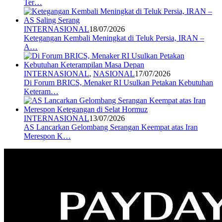
Ter…
INTERNASIONAL
18/07/2026
Ketegangan Kembali Meningkat di Teluk Persia, IRAN –
A…
INTERNASIONAL
,
NASIONAL
17/07/2026
Di Forum BRICS, Menaker RI Usulkan Petakan Kebutuhan
Keteram…
INTERNASIONAL
13/07/2026
AS Lancarkan Gelombang Serangan Keempat atas Iran
Merespon K…