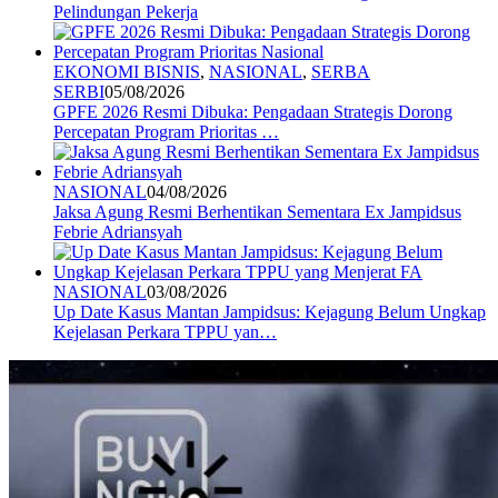
Pelindungan Pekerja
EKONOMI BISNIS
,
NASIONAL
,
SERBA
SERBI
05/08/2026
GPFE 2026 Resmi Dibuka: Pengadaan Strategis Dorong
Percepatan Program Prioritas …
NASIONAL
04/08/2026
Jaksa Agung Resmi Berhentikan Sementara Ex Jampidsus
Febrie Adriansyah
NASIONAL
03/08/2026
Up Date Kasus Mantan Jampidsus: Kejagung Belum Ungkap
Kejelasan Perkara TPPU yan…