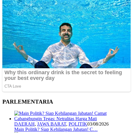
PARLEMENTARIA
DAERAH
,
JAWA BARAT
,
POLITIK
03/08/2026
Main Politik? Siap Kehilangan Jabatan! C…