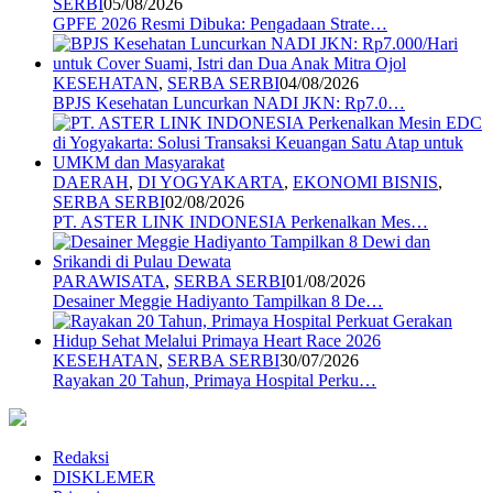
SERBI
05/08/2026
GPFE 2026 Resmi Dibuka: Pengadaan Strate…
KESEHATAN
,
SERBA SERBI
04/08/2026
BPJS Kesehatan Luncurkan NADI JKN: Rp7.0…
DAERAH
,
DI YOGYAKARTA
,
EKONOMI BISNIS
,
SERBA SERBI
02/08/2026
PT. ASTER LINK INDONESIA Perkenalkan Mes…
PARAWISATA
,
SERBA SERBI
01/08/2026
Desainer Meggie Hadiyanto Tampilkan 8 De…
KESEHATAN
,
SERBA SERBI
30/07/2026
Rayakan 20 Tahun, Primaya Hospital Perku…
Redaksi
DISKLEMER