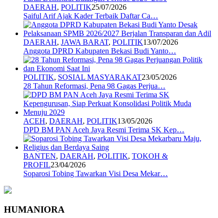
DAERAH
,
POLITIK
25/07/2026
Saiful Arif Ajak Kader Terbaik Daftar Ca…
DAERAH
,
JAWA BARAT
,
POLITIK
13/07/2026
Anggota DPRD Kabupaten Bekasi Budi Yanto…
POLITIK
,
SOSIAL MASYARAKAT
23/05/2026
28 Tahun Reformasi, Pena 98 Gagas Perjua…
ACEH
,
DAERAH
,
POLITIK
13/05/2026
DPD BM PAN Aceh Jaya Resmi Terima SK Kep…
BANTEN
,
DAERAH
,
POLITIK
,
TOKOH &
PROFIL
23/04/2026
Soparosi Tobing Tawarkan Visi Desa Mekar…
HUMANIORA