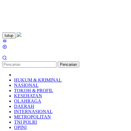
Loncat
tutup
ke
Menu
konten
Mobile
Pencarian
HUKUM & KRIMINAL
NASIONAL
TOKOH & PROFIL
KESEHATAN
OLAHRAGA
DAERAH
INTERNASIONAL
METROPOLITAN
TNI POLRI
OPINI