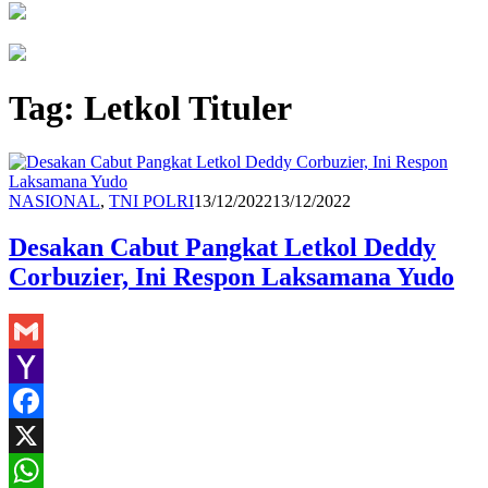
Tag:
Letkol Tituler
Redaksi
NASIONAL
,
TNI POLRI
13/12/2022
13/12/2022
Desakan Cabut Pangkat Letkol Deddy
Corbuzier, Ini Respon Laksamana Yudo
Gmail
Yahoo
Mail
Facebook
X