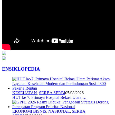
ENSIKLOPEDIA
KESEHATAN
,
SERBA SERBI
05/08/2026
HUT ke-7, Primaya Hospital Bekasi Utara …
EKONOMI BISNIS
,
NASIONAL
,
SERBA