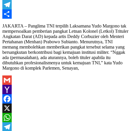
WhatsApp
Telegram
Share
JAKARTA – Panglima TNI terpilih Laksamana Yudo Margono tak
mempersoalkan pemberian pangkat Letnan Kolonel (Letkol) Trituler
Angkatan Darat (AD) kepada artis Deddy Corbuzier oleh Menteri
Pertahanan (Menhan) Prabowo Subianto. Menurutnya, TNI
memang membolehkan memberikan pangkat tersebut selama yang
bersangkutan berkontribusi bagi kemajuan institusi militer. “Nggak
ada (permasalahan), ada aturannya, boleh tituler apabila itu
dibutuhkan profesionalismenya untuk kemajuan TNI,” kata Yudo
Margono di komplek Parlemen, Senayan,
Gmail
Yahoo
Mail
Facebook
X
WhatsApp