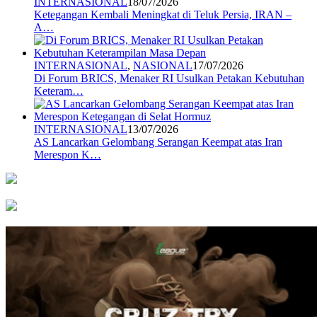
INTERNASIONAL
18/07/2026
Ketegangan Kembali Meningkat di Teluk Persia, IRAN –
A…
INTERNASIONAL
,
NASIONAL
17/07/2026
Di Forum BRICS, Menaker RI Usulkan Petakan Kebutuhan
Keteram…
INTERNASIONAL
13/07/2026
AS Lancarkan Gelombang Serangan Keempat atas Iran
Merespon K…