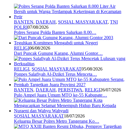
BANTEN
,
DAERAH
,
SOSIAL MASYARAKAT
,
TNI
POLRI
07/08/2026
Polres Serang Polda Banten Salurkan 8.00…
RELIGI
06/08/2026
Dari Puncak Gunung Karang, Alumni Gontor…
RELIGI
,
SOSIAL MASYARAKAT
05/08/2026
Ponpes Salafiyah Al-Dzikri Terus Menceta…
BANTEN
,
DAERAH
,
PERISTIWA
,
RELIGI
26/07/2026
Pulo Ampel Juara Umum MTQ ke-55 Kabupate…
SOSIAL MASYARAKAT
18/07/2026
Keluarga Besar Polres Metro Tangerang Ko…