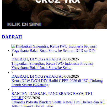
DAERAH
1
DAERAH
,
DI YOGYAKARTA
07/08/2026
Tingkatkan Sinergitas, Ketua IWO Indonesia Provinsi
Yogyakarta Bakal Road Show ke Sel…
2
DAERAH
,
DI YOGYAKARTA
07/08/2026
Ketua DPW IWOI DIY Hadiri GPFE 2026 di JEC, Dukung
Penuh Sistem E-Katalog
3
BANTEN
,
DAERAH
,
TANGERANG RAYA
,
TNI
POLRI
07/08/2026
Satlantas Polresta Bandara Soetta Kawal Tim Chelsea dan AC
Milan Legend Tiba di Jakar…