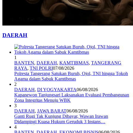
DAERAH
1
BANTEN
,
DAERAH
,
KAMTIBMAS
,
TANGERANG
RAYA
,
TNI POLRI
07/08/2026
Polresta Tangerang Satukan Buruh, Ojol, TNI hingga Tokoh
Agama dalam Sabuk Kamtibmas
2
DAERAH
,
DI YOGYAKARTA
06/08/2026
Kapanewon Tanjungsari Laksanakan Evaluasi Pembangunan
Zona Integritas Menuju WBK
3
DAERAH
,
JAWA BARAT
06/08/2026
Ganti Rugi Tak Kunjung Dibayar, Wawan Irawan
Didampingi Kuasa Hukum Geruduk 3 Instans…
4
BANTEN
,
DAERAH
,
EKONOMI BISNIS
06/08/2026