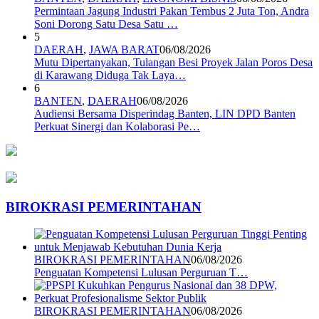
Permintaan Jagung Industri Pakan Tembus 2 Juta Ton, Andra
Soni Dorong Satu Desa Satu …
5
DAERAH
,
JAWA BARAT
06/08/2026
Mutu Dipertanyakan, Tulangan Besi Proyek Jalan Poros Desa
di Karawang Diduga Tak Laya…
6
BANTEN
,
DAERAH
06/08/2026
Audiensi Bersama Disperindag Banten, LIN DPD Banten
Perkuat Sinergi dan Kolaborasi Pe…
BIROKRASI PEMERINTAHAN
BIROKRASI PEMERINTAHAN
06/08/2026
Penguatan Kompetensi Lulusan Perguruan T…
BIROKRASI PEMERINTAHAN
06/08/2026