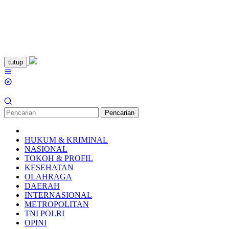
Loncat
tutup
ke
Menu
konten
Mobile
Pencarian
HUKUM & KRIMINAL
NASIONAL
TOKOH & PROFIL
KESEHATAN
OLAHRAGA
DAERAH
INTERNASIONAL
METROPOLITAN
TNI POLRI
OPINI