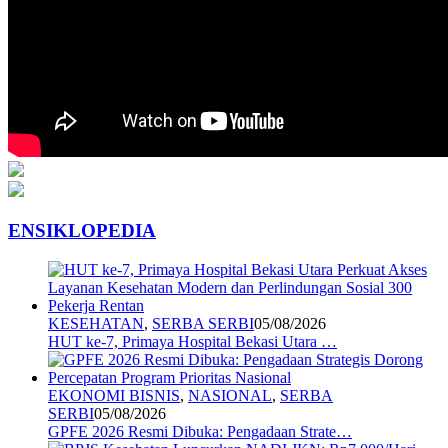
ENSIKLOPEDIA
KESEHATAN
,
SERBA SERBI
05/08/2026
HUT ke-7, Primaya Hospital Bekasi Utara …
EKONOMI BISNIS
,
NASIONAL
,
SERBA
SERBI
05/08/2026
GPFE 2026 Resmi Dibuka: Pengadaan Strate…