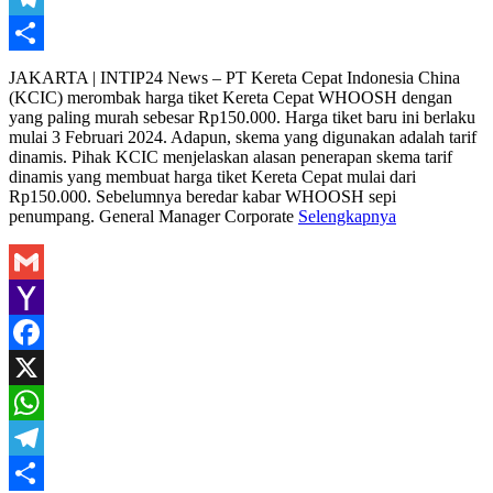
Telegram
Share
JAKARTA | INTIP24 News – PT Kereta Cepat Indonesia China
(KCIC) merombak harga tiket Kereta Cepat WHOOSH dengan
yang paling murah sebesar Rp150.000. Harga tiket baru ini berlaku
mulai 3 Februari 2024. Adapun, skema yang digunakan adalah tarif
dinamis. Pihak KCIC menjelaskan alasan penerapan skema tarif
dinamis yang membuat harga tiket Kereta Cepat mulai dari
Rp150.000. Sebelumnya beredar kabar WHOOSH sepi
penumpang. General Manager Corporate
Selengkapnya
Gmail
Yahoo
Mail
Facebook
X
WhatsApp
Telegram