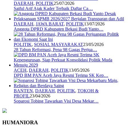
DAERAH
,
POLITIK
25/07/2026
Saiful Arif Ajak Kader Terbaik Daftar Ca…
DAERAH
,
JAWA BARAT
,
POLITIK
13/07/2026
Anggota DPRD Kabupaten Bekasi Budi Yanto…
POLITIK
,
SOSIAL MASYARAKAT
23/05/2026
28 Tahun Reformasi, Pena 98 Gagas Perjua…
ACEH
,
DAERAH
,
POLITIK
13/05/2026
DPD BM PAN Aceh Jaya Resmi Terima SK Kep…
BANTEN
,
DAERAH
,
POLITIK
,
TOKOH &
PROFIL
23/04/2026
Soparosi Tobing Tawarkan Visi Desa Mekar…
HUMANIORA