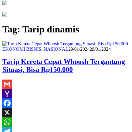
Tag:
Tarip dinamis
Redaksi
EKONOMI BISNIS
,
NASIONAL
29/01/2024
29/01/2024
Tarip Kereta Cepat Whoosh Tergantung
Situasi, Bisa Rp150.000
Gmail
Yahoo
Mail
Facebook
X
WhatsApp