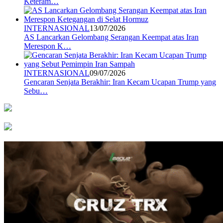
Keteram…
INTERNASIONAL
13/07/2026
AS Lancarkan Gelombang Serangan Keempat atas Iran
Merespon K…
INTERNASIONAL
09/07/2026
Gencaran Senjata Berakhir: Iran Kecam Ucapan Trump yang
Sebu…