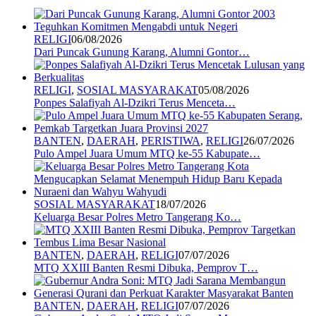
RELIGI
06/08/2026
Dari Puncak Gunung Karang, Alumni Gontor…
RELIGI
,
SOSIAL MASYARAKAT
05/08/2026
Ponpes Salafiyah Al-Dzikri Terus Menceta…
BANTEN
,
DAERAH
,
PERISTIWA
,
RELIGI
26/07/2026
Pulo Ampel Juara Umum MTQ ke-55 Kabupate…
SOSIAL MASYARAKAT
18/07/2026
Keluarga Besar Polres Metro Tangerang Ko…
BANTEN
,
DAERAH
,
RELIGI
07/07/2026
MTQ XXIII Banten Resmi Dibuka, Pemprov T…
BANTEN
,
DAERAH
,
RELIGI
07/07/2026