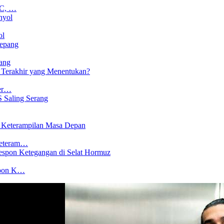
CC, …
ol
ang
Ter…
Keteram…
spon K…