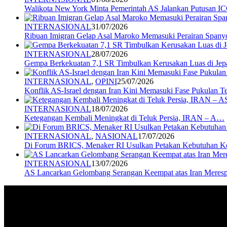
Walikota New York Minta Pemerintah AS Jalankan Putusan I
INTERNASIONAL
31/07/2026
Ribuan Imigran Gelap Asal Maroko Memasuki Perairan Spany
INTERNASIONAL
28/07/2026
Gempa Berkekuatan 7,1 SR Timbulkan Kerusakan Luas di Jep
INTERNASIONAL
,
OPINI
25/07/2026
Konflik AS-Israel dengan Iran Kini Memasuki Fase Pukulan 
INTERNASIONAL
18/07/2026
Ketegangan Kembali Meningkat di Teluk Persia, IRAN – A…
INTERNASIONAL
,
NASIONAL
17/07/2026
Di Forum BRICS, Menaker RI Usulkan Petakan Kebutuhan 
INTERNASIONAL
13/07/2026
AS Lancarkan Gelombang Serangan Keempat atas Iran Mere