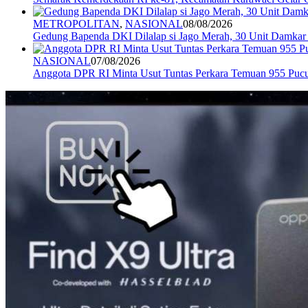
METROPOLITAN
,
NASIONAL
08/08/2026
Gedung Bapenda DKI Dilalap si Jago Merah, 30 Unit Damkar
NASIONAL
07/08/2026
Anggota DPR RI Minta Usut Tuntas Perkara Temuan 955 Pucuk