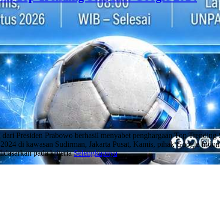
ri Presiden Prabowo berhasil menyabet penghargaan Top Trending Sea
2024 di kawasan Sudirman, Jakarta Pusat, Kamis, pihak Google Indones
didasarkan pada kriteria
Selengkapnya