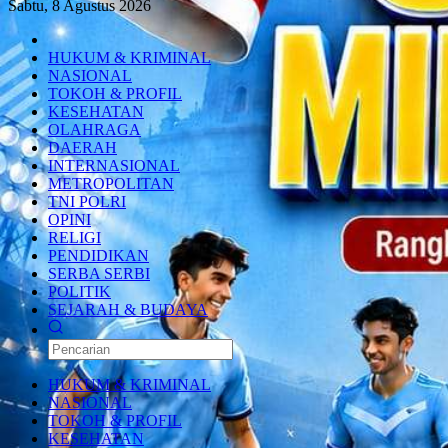
Sabtu, 8 Agustus 2026
HUKUM & KRIMINAL
NASIONAL
TOKOH & PROFIL
KESEHATAN
OLAHRAGA
DAERAH
INTERNASIONAL
METROPOLITAN
TNI POLRI
OPINI
RELIGI
PENDIDIKAN
SERBA SERBI
POLITIK
SEJARAH & BUDAYA
HUKUM & KRIMINAL
NASIONAL
TOKOH & PROFIL
KESEHATAN