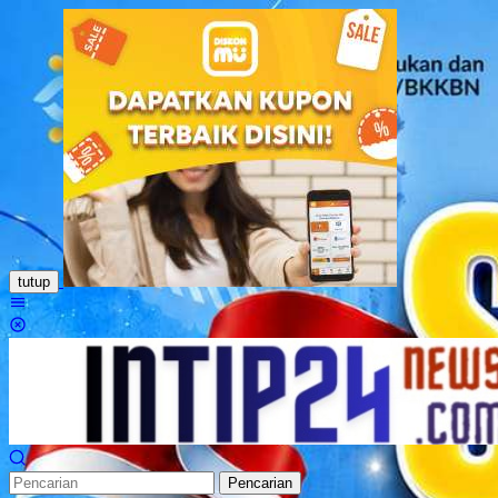
Loncat
ke
konten
tutup
Menu
Mobile
Pencarian