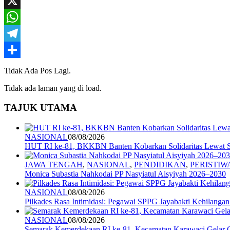
Mail
Facebook
X
WhatsApp
Telegram
Share
Tidak Ada Pos Lagi.
Tidak ada laman yang di load.
TAJUK UTAMA
NASIONAL
08/08/2026
HUT RI ke-81, BKKBN Banten Kobarkan Solidaritas Lewat S
JAWA TENGAH
,
NASIONAL
,
PENDIDIKAN
,
PERISTIW
Monica Subastia Nahkodai PP Nasyiatul Aisyiyah 2026–2030
NASIONAL
08/08/2026
Pilkades Rasa Intimidasi: Pegawai SPPG Jayabakti Kehilanga
NASIONAL
08/08/2026
Semarak Kemerdekaan RI ke-81, Kecamatan Karawaci Gelar G