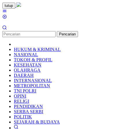
Loncat
tutup
ke
Menu
konten
Mobile
Pencarian
HUKUM & KRIMINAL
NASIONAL
TOKOH & PROFIL
KESEHATAN
OLAHRAGA
DAERAH
INTERNASIONAL
METROPOLITAN
TNI POLRI
OPINI
RELIGI
PENDIDIKAN
SERBA SERBI
POLITIK
SEJARAH & BUDAYA