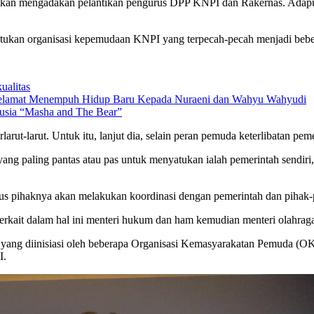
akan mengadakan pelantikan pengurus DPP KNPI dan Rakernas. Adapun
atukan organisasi kepemudaan KNPI yang terpecah-pecah menjadi bebe
ualitas
 Selamat Menempuh Hidup Baru Kepada Nuraeni dan Wahyu Wahyudi
Rusia “Masha and The Bear”
larut-larut. Untuk itu, lanjut dia, selain peran pemuda keterlibatan p
ang paling pantas atau pas untuk menyatukan ialah pemerintah sendiri
 pihaknya akan melakukan koordinasi dengan pemerintah dan pihak-pi
terkait dalam hal ini menteri hukum dan ham kemudian menteri olahraga
yang diinisiasi oleh beberapa Organisasi Kemasyarakatan Pemuda (
I.