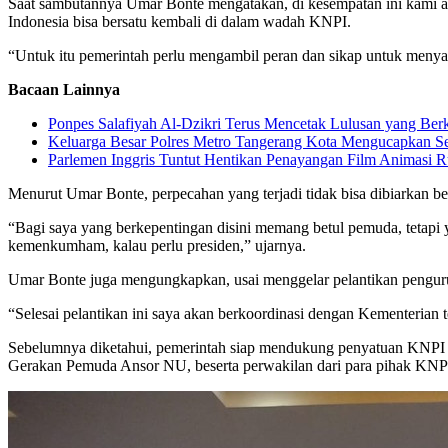
Saat sambutannya Umar Bonte mengatakan, di kesempatan ini kami 
Indonesia bisa bersatu kembali di dalam wadah KNPI.
“Untuk itu pemerintah perlu mengambil peran dan sikap untuk meny
Bacaan Lainnya
Ponpes Salafiyah Al-Dzikri Terus Mencetak Lulusan yang Berk
Keluarga Besar Polres Metro Tangerang Kota Mengucapkan
Parlemen Inggris Tuntut Hentikan Penayangan Film Animasi 
Menurut Umar Bonte, perpecahan yang terjadi tidak bisa dibiarkan ber
“Bagi saya yang berkepentingan disini memang betul pemuda, tetapi y
kemenkumham, kalau perlu presiden,” ujarnya.
Umar Bonte juga mengungkapkan, usai menggelar pelantikan pengurus
“Selesai pelantikan ini saya akan berkoordinasi dengan Kementerian 
Sebelumnya diketahui, pemerintah siap mendukung penyatuan KNPI 
Gerakan Pemuda Ansor NU, beserta perwakilan dari para pihak KNP