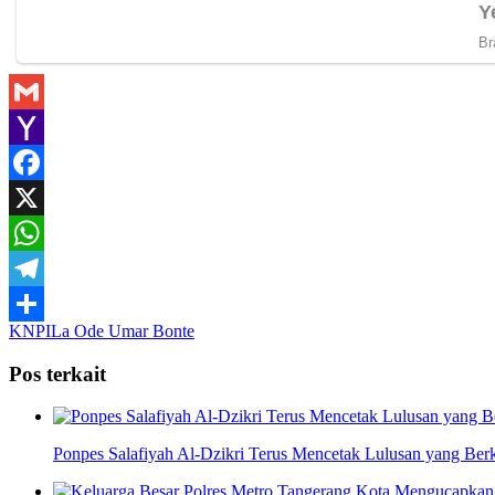
Gmail
Yahoo
Mail
Facebook
X
WhatsApp
Telegram
KNPI
La Ode Umar Bonte
Share
Pos terkait
Ponpes Salafiyah Al-Dzikri Terus Mencetak Lulusan yang Berk