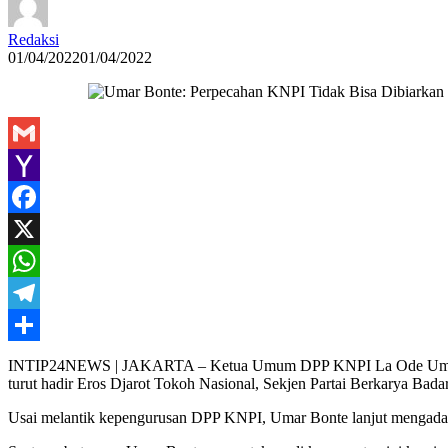
Redaksi
01/04/2022
01/04/2022
Gmail
Yahoo
Mail
Facebook
X
WhatsApp
Telegram
Share
INTIP24NEWS | JAKARTA – Ketua Umum DPP KNPI La Ode Umar Bonte
turut hadir Eros Djarot Tokoh Nasional, Sekjen Partai Berkarya Bad
Usai melantik kepengurusan DPP KNPI, Umar Bonte lanjut mengadaka