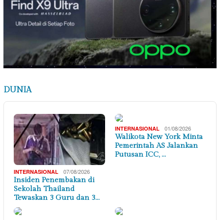
DUNIA
01/08/2026
INTERNASIONAL
Walikota New York Minta
Pemerintah AS Jalankan
Putusan ICC, …
07/08/2026
INTERNASIONAL
Insiden Penembakan di
Sekolah Thailand
Tewaskan 3 Guru dan 3…