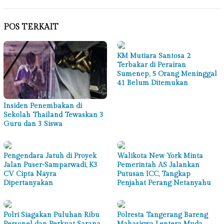
POS TERKAIT
KM Mutiara Santosa 2
Terbakar di Perairan
Sumenep, 5 Orang Meninggal
41 Belum Ditemukan
Insiden Penembakan di
Sekolah Thailand Tewaskan 3
Guru dan 3 Siswa
Pengendara Jatuh di Proyek
Walikota New York Minta
Jalan Puser-Samparwadi, K3
Pemerintah AS Jalankan
CV Cipta Nayra
Putusan ICC, Tangkap
Dipertanyakan
Penjahat Perang Netanyahu
Polri Siagakan Puluhan Ribu
Polresta Tangerang Bareng
Personel dan Perkuat Sarana
Mahasiswa Lentera Muda