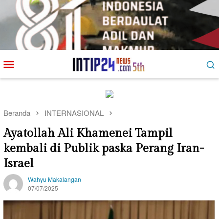
Loncat
Menu
ke
Mobile
konten
Beranda
INTERNASIONAL
Ayatollah Ali Khamenei Tampil
kembali di Publik paska Perang Iran-
Israel
Wahyu Makalangan
07/07/2025