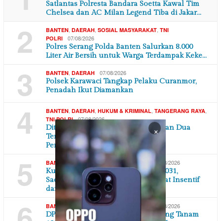
Satlantas Polresta Bandara Soetta Kawal Tim
Chelsea dan AC Milan Legend Tiba di Jakar…
2
,
,
,
BANTEN
DAERAH
SOSIAL MASYARAKAT
TNI
07/08/2026
POLRI
Polres Serang Polda Banten Salurkan 8.000
Liter Air Bersih untuk Warga Terdampak Keke…
3
,
07/08/2026
BANTEN
DAERAH
Polsek Karawaci Tangkap Pelaku Curanmor,
Penadah Ikut Diamankan
4
,
,
,
,
BANTEN
DAERAH
HUKUM & KRIMINAL
TANGERANG RAYA
07/08/2026
TNI POLRI
Ditreskrimum Polda Banten Tetapkan Dua
×
Tersangka Kasus Aksi Anarkis dan
Penghasutan d…
5
,
,
07/08/2026
BANTEN
DAERAH
TANGERANG RAYA
Kukuhkan Pengurus IPSM 2026–2031,
Sachrudin Perkuat Peran PSM Lewat Insentif
dan BPJS…
6
,
,
07/08/2026
BANTEN
DAERAH
TANGERANG RAYA
DPC Partai Demokrat Kota Tangerang Tanam