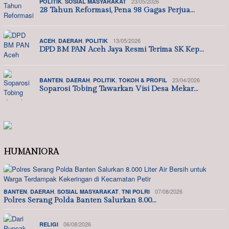
,
23/05/2026
POLITIK
SOSIAL MASYARAKAT
28 Tahun Reformasi, Pena 98 Gagas Perjua…
,
,
13/05/2026
ACEH
DAERAH
POLITIK
DPD BM PAN Aceh Jaya Resmi Terima SK Kep…
,
,
,
23/04/2026
BANTEN
DAERAH
POLITIK
TOKOH & PROFIL
Soparosi Tobing Tawarkan Visi Desa Mekar…
HUMANIORA
,
,
,
07/08/2026
BANTEN
DAERAH
SOSIAL MASYARAKAT
TNI POLRI
Polres Serang Polda Banten Salurkan 8.00…
06/08/2026
RELIGI