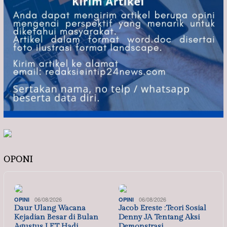
OPONI
06/08/2026
06/08/2026
OPINI
OPINI
Daur Ulang Wacana
Jacob Ereste :Teori Sosial
Kejadian Besar di Bulan
Denny JA Tentang Aksi
Agustus I ET Hadi …
Demonstrasi…