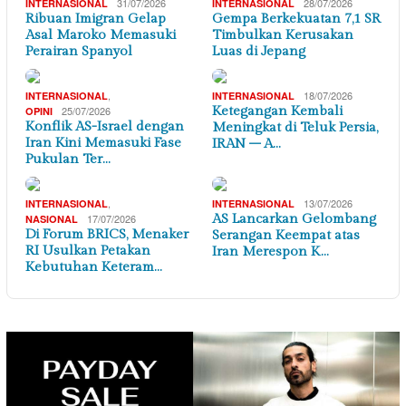
31/07/2026
28/07/2026
INTERNASIONAL
INTERNASIONAL
Ribuan Imigran Gelap
Gempa Berkekuatan 7,1 SR
Asal Maroko Memasuki
Timbulkan Kerusakan
Perairan Spanyol
Luas di Jepang
,
18/07/2026
INTERNASIONAL
INTERNASIONAL
25/07/2026
Ketegangan Kembali
OPINI
Konflik AS-Israel dengan
Meningkat di Teluk Persia,
Iran Kini Memasuki Fase
IRAN – A…
Pukulan Ter…
,
13/07/2026
INTERNASIONAL
INTERNASIONAL
17/07/2026
AS Lancarkan Gelombang
NASIONAL
Di Forum BRICS, Menaker
Serangan Keempat atas
RI Usulkan Petakan
Iran Merespon K…
Kebutuhan Keteram…