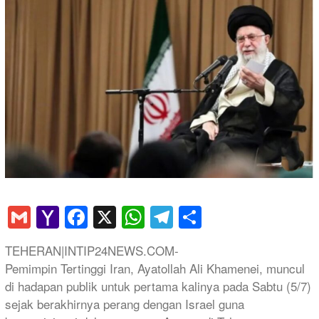
Gmail
Yahoo
Facebook
X
WhatsApp
Telegram
Share
Mail
TEHERAN|INTIP24NEWS.COM-
Pemimpin Tertinggi Iran, Ayatollah Ali Khamenei, muncul
di hadapan publik untuk pertama kalinya pada Sabtu (5/7)
sejak berakhirnya perang dengan Israel guna