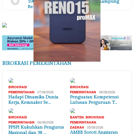
100 Pohon di Sepanjang Kalipasir Kampung
Bek…
BIROKRASI PEMERINTAHAN
BIROKRASI
BIROKRASI
07/08/2026
06/08/2026
PEMERINTAHAN
PEMERINTAHAN
Hadapi Dinamika Dunia
Penguatan Kompetensi
Kerja, Kemnaker Se…
Lulusan Perguruan T…
,
BIROKRASI
BANTEN
BIROKRASI
06/08/2026
,
PEMERINTAHAN
PEMERINTAHAN
PPSPI Kukuhkan Pengurus
05/08/2026
DAERAH
AMBB Soroti Anggaran
Nasional dan 38 …