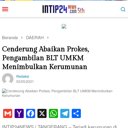
Loncat
Menu
ke
Mobile
konten
Beranda
DAERAH
Cenderung Abaikan Prokes,
Pengambilan BLT UMKM
Menimbulkan Kerumunan
Redaksi
03/05/2021
Gmail
Yahoo
Facebook
X
WhatsApp
Telegram
Share
Mail
INTIP24NEWS | TANGERANG – Terjadi kerumunan di