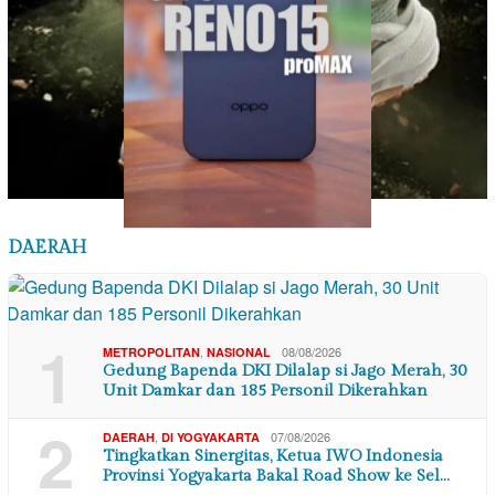
DAERAH
1
,
08/08/2026
METROPOLITAN
NASIONAL
Gedung Bapenda DKI Dilalap si Jago Merah, 30
Unit Damkar dan 185 Personil Dikerahkan
2
,
07/08/2026
DAERAH
DI YOGYAKARTA
Tingkatkan Sinergitas, Ketua IWO Indonesia
Provinsi Yogyakarta Bakal Road Show ke Sel…