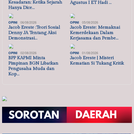
Kesadaran: Ketika Sejarah
Agustus I ET Hadi …
Hanya Dice…
06/08/2026
05/08/2026
OPINI
OPINI
Jacob Ereste :Teori Sosial
Jacob Ereste: Memaknai
Denny JA Tentang Aksi
Kemerdekaan Dalam
Demonstrasi…
Kerjasama dan Pembe…
02/08/2026
01/08/2026
OPINI
OPINI
BPP KAPMI Minta
Jacob Ereste | Misteri
Pimpinan BGN Libatkan
Kematian Si Tukang Kritik
Pengusaha Muda dan
Kop…