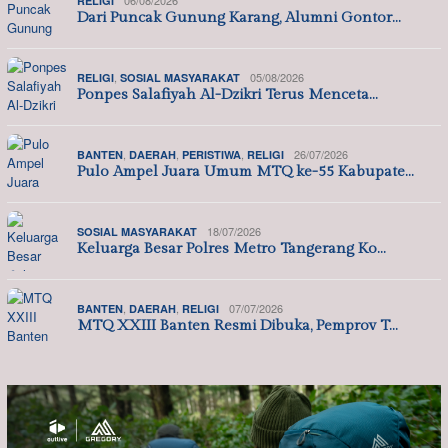
RELIGI
Dari Puncak Gunung Karang, Alumni Gontor…
,
05/08/2026
RELIGI
SOSIAL MASYARAKAT
Ponpes Salafiyah Al-Dzikri Terus Menceta…
,
,
,
26/07/2026
BANTEN
DAERAH
PERISTIWA
RELIGI
Pulo Ampel Juara Umum MTQ ke-55 Kabupate…
18/07/2026
SOSIAL MASYARAKAT
Keluarga Besar Polres Metro Tangerang Ko…
,
,
07/07/2026
BANTEN
DAERAH
RELIGI
MTQ XXIII Banten Resmi Dibuka, Pemprov T…