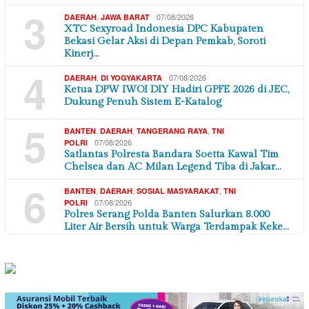
3
,
07/08/2026
DAERAH
JAWA BARAT
XTC Sexyroad Indonesia DPC Kabupaten
Bekasi Gelar Aksi di Depan Pemkab, Soroti
Kinerj…
4
,
07/08/2026
DAERAH
DI YOGYAKARTA
Ketua DPW IWOI DIY Hadiri GPFE 2026 di JEC,
Dukung Penuh Sistem E-Katalog
5
,
,
,
BANTEN
DAERAH
TANGERANG RAYA
TNI
07/08/2026
POLRI
Satlantas Polresta Bandara Soetta Kawal Tim
Chelsea dan AC Milan Legend Tiba di Jakar…
6
,
,
,
BANTEN
DAERAH
SOSIAL MASYARAKAT
TNI
07/08/2026
POLRI
Polres Serang Polda Banten Salurkan 8.000
Liter Air Bersih untuk Warga Terdampak Keke…