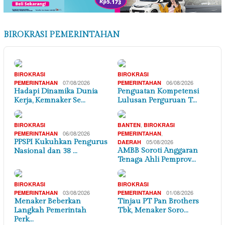
BIROKRASI PEMERINTAHAN
BIROKRASI
BIROKRASI
07/08/2026
06/08/2026
PEMERINTAHAN
PEMERINTAHAN
Hadapi Dinamika Dunia
Penguatan Kompetensi
Kerja, Kemnaker Se…
Lulusan Perguruan T…
,
BIROKRASI
BANTEN
BIROKRASI
06/08/2026
,
PEMERINTAHAN
PEMERINTAHAN
PPSPI Kukuhkan Pengurus
05/08/2026
DAERAH
AMBB Soroti Anggaran
Nasional dan 38 …
Tenaga Ahli Pemprov…
BIROKRASI
BIROKRASI
03/08/2026
01/08/2026
PEMERINTAHAN
PEMERINTAHAN
Menaker Beberkan
Tinjau PT Pan Brothers
Langkah Pemerintah
Tbk, Menaker Soro…
Perk…