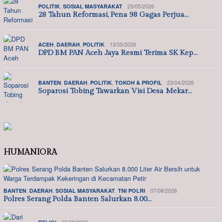
,
23/05/2026
POLITIK
SOSIAL MASYARAKAT
28 Tahun Reformasi, Pena 98 Gagas Perjua…
,
,
13/05/2026
ACEH
DAERAH
POLITIK
DPD BM PAN Aceh Jaya Resmi Terima SK Kep…
,
,
,
23/04/2026
BANTEN
DAERAH
POLITIK
TOKOH & PROFIL
Soparosi Tobing Tawarkan Visi Desa Mekar…
HUMANIORA
,
,
,
07/08/2026
BANTEN
DAERAH
SOSIAL MASYARAKAT
TNI POLRI
Polres Serang Polda Banten Salurkan 8.00…
06/08/2026