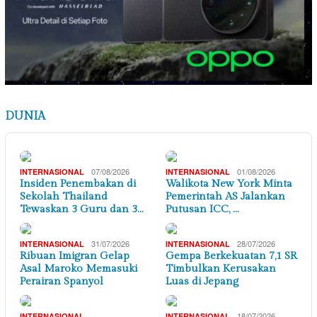
DUNIA
07/08/2026
01/08/2026
INTERNASIONAL
INTERNASIONAL
Insiden Penembakan di
Walikota New York Minta
Sekolah Thailand
Pemerintah AS Jalankan
Tewaskan 3 Guru dan 3…
Putusan ICC, …
31/07/2026
28/07/2026
INTERNASIONAL
INTERNASIONAL
Ribuan Imigran Gelap
Gempa Berkekuatan 7,1 SR
Asal Maroko Memasuki
Timbulkan Kerusakan
Perairan Spanyol
Luas di Jepang
,
18/07/2026
INTERNASIONAL
INTERNASIONAL