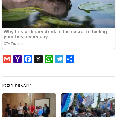
Gmail
Yahoo
Facebook
X
WhatsApp
Telegram
Share
Mail
POS TERKAIT