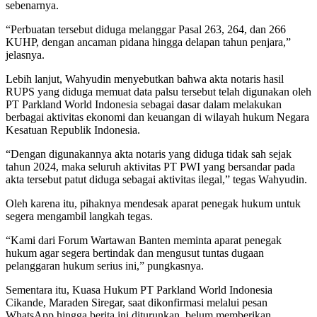
sebenarnya.
“Perbuatan tersebut diduga melanggar Pasal 263, 264, dan 266
KUHP, dengan ancaman pidana hingga delapan tahun penjara,”
jelasnya.
Lebih lanjut, Wahyudin menyebutkan bahwa akta notaris hasil
RUPS yang diduga memuat data palsu tersebut telah digunakan oleh
PT Parkland World Indonesia sebagai dasar dalam melakukan
berbagai aktivitas ekonomi dan keuangan di wilayah hukum Negara
Kesatuan Republik Indonesia.
“Dengan digunakannya akta notaris yang diduga tidak sah sejak
tahun 2024, maka seluruh aktivitas PT PWI yang bersandar pada
akta tersebut patut diduga sebagai aktivitas ilegal,” tegas Wahyudin.
Oleh karena itu, pihaknya mendesak aparat penegak hukum untuk
segera mengambil langkah tegas.
“Kami dari Forum Wartawan Banten meminta aparat penegak
hukum agar segera bertindak dan mengusut tuntas dugaan
pelanggaran hukum serius ini,” pungkasnya.
Sementara itu, Kuasa Hukum PT Parkland World Indonesia
Cikande, Maraden Siregar, saat dikonfirmasi melalui pesan
WhatsApp hingga berita ini diturunkan, belum memberikan