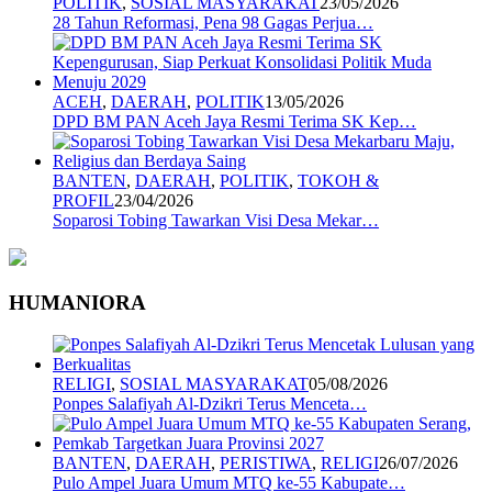
POLITIK
,
SOSIAL MASYARAKAT
23/05/2026
28 Tahun Reformasi, Pena 98 Gagas Perjua…
ACEH
,
DAERAH
,
POLITIK
13/05/2026
DPD BM PAN Aceh Jaya Resmi Terima SK Kep…
BANTEN
,
DAERAH
,
POLITIK
,
TOKOH &
PROFIL
23/04/2026
Soparosi Tobing Tawarkan Visi Desa Mekar…
HUMANIORA
RELIGI
,
SOSIAL MASYARAKAT
05/08/2026
Ponpes Salafiyah Al-Dzikri Terus Menceta…
BANTEN
,
DAERAH
,
PERISTIWA
,
RELIGI
26/07/2026
Pulo Ampel Juara Umum MTQ ke-55 Kabupate…