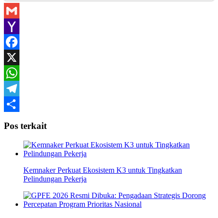
Gmail
Yahoo
Mail
Facebook
X
WhatsApp
Telegram
Share
Pos terkait
Kemnaker Perkuat Ekosistem K3 untuk Tingkatkan
Pelindungan Pekerja