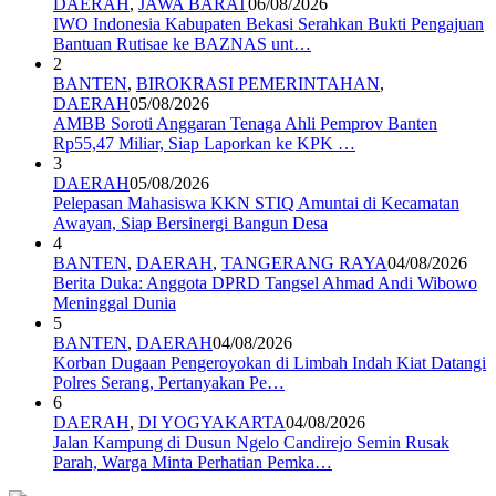
DAERAH
,
JAWA BARAT
06/08/2026
IWO Indonesia Kabupaten Bekasi Serahkan Bukti Pengajuan
Bantuan Rutisae ke BAZNAS unt…
2
BANTEN
,
BIROKRASI PEMERINTAHAN
,
DAERAH
05/08/2026
AMBB Soroti Anggaran Tenaga Ahli Pemprov Banten
Rp55,47 Miliar, Siap Laporkan ke KPK …
3
DAERAH
05/08/2026
Pelepasan Mahasiswa KKN STIQ Amuntai di Kecamatan
Awayan, Siap Bersinergi Bangun Desa
4
BANTEN
,
DAERAH
,
TANGERANG RAYA
04/08/2026
Berita Duka: Anggota DPRD Tangsel Ahmad Andi Wibowo
Meninggal Dunia
5
BANTEN
,
DAERAH
04/08/2026
Korban Dugaan Pengeroyokan di Limbah Indah Kiat Datangi
Polres Serang, Pertanyakan Pe…
6
DAERAH
,
DI YOGYAKARTA
04/08/2026
Jalan Kampung di Dusun Ngelo Candirejo Semin Rusak
Parah, Warga Minta Perhatian Pemka…