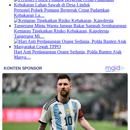
Personel Polsek Pontang Bergerak Cepat Padamkan
Kebakaran La…
Kemarau Tingkatkan Risiko Kebakaran, Kapolresta
Tangerang Mi…
Hari Anti Perdagangan Orang Sedunia, Polda Banten Ajak
Masya…