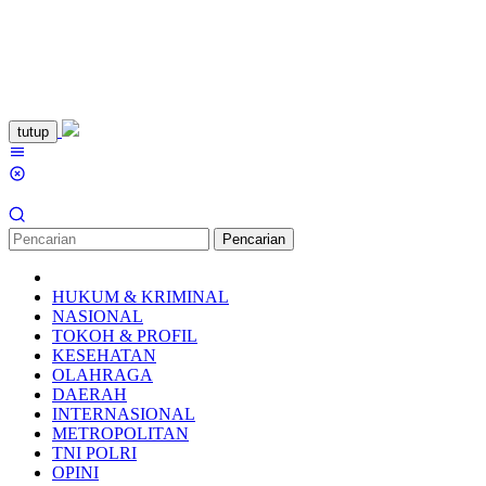
Loncat
tutup
ke
Menu
konten
Mobile
Pencarian
HUKUM & KRIMINAL
NASIONAL
TOKOH & PROFIL
KESEHATAN
OLAHRAGA
DAERAH
INTERNASIONAL
METROPOLITAN
TNI POLRI
OPINI