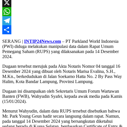
Mail
Facebook
X
WhatsApp
Telegram
Share
SERANG |
INTIP24News.com
– PT Parkland World Indonesia
(PWI) diduga melakukan manipulasi data dalam Rapat Umum
Pemegang Saham (RUPS) yang dilaksanakan pada 14 Desember
2024.
Dugaan tersebut merujuk pada Akta Notaris Nomor 04 tanggal 16
Desember 2024 yang dibuat oleh Notaris Marisa Evalina, S.H.,
M.Kn., berkedudukan di Jalan Soekarno Hatta No. 2 By Pass Way
Halim, Kota Bandar Lampung, Provinsi Lampung.
Dugaan ini disampaikan oleh Sekretaris Umum Forum Wartawan
Banten (FWB), Wahyudin Syafei, kepada awak media pada Kamis
(15/01/2024).
Menurut Wahyudin, dalam data RUPS tersebut disebutkan bahwa
Mr. Park Young Geun hadir secara langsung dalam rapat. Namun,
pada tanggal 14 Desember 2024 yang bersangkutan diketahui
sedang berada di Korea Selatan, berdasarkan Certificate of Entry &