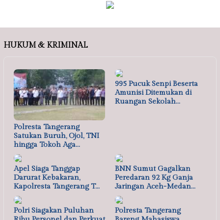
HUKUM & KRIMINAL
995 Pucuk Senpi Beserta
Amunisi Ditemukan di
Ruangan Sekolah…
Polresta Tangerang
Satukan Buruh, Ojol, TNI
hingga Tokoh Aga…
Apel Siaga Tanggap
BNN Sumut Gagalkan
Darurat Kebakaran,
Peredaran 92 Kg Ganja
Kapolresta Tangerang T…
Jaringan Aceh-Medan…
Polri Siagakan Puluhan
Polresta Tangerang
Ribu Personel dan Perkuat
Bareng Mahasiswa