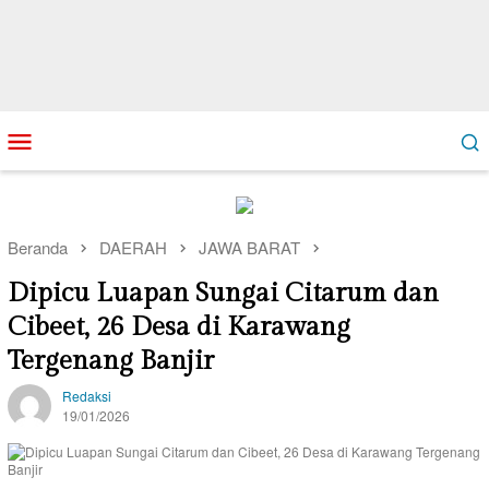
Loncat
Menu
ke
Mobile
konten
Beranda
DAERAH
JAWA BARAT
Dipicu Luapan Sungai Citarum dan
Cibeet, 26 Desa di Karawang
Tergenang Banjir
Redaksi
19/01/2026