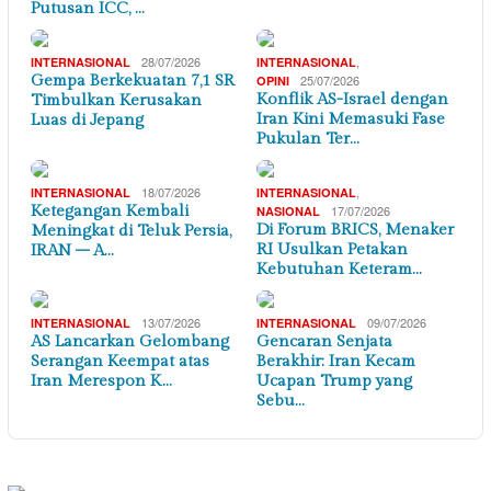
Putusan ICC, …
28/07/2026
,
INTERNASIONAL
INTERNASIONAL
Gempa Berkekuatan 7,1 SR
25/07/2026
OPINI
Konflik AS-Israel dengan
Timbulkan Kerusakan
Iran Kini Memasuki Fase
Luas di Jepang
Pukulan Ter…
18/07/2026
,
INTERNASIONAL
INTERNASIONAL
Ketegangan Kembali
17/07/2026
NASIONAL
Di Forum BRICS, Menaker
Meningkat di Teluk Persia,
RI Usulkan Petakan
IRAN – A…
Kebutuhan Keteram…
13/07/2026
09/07/2026
INTERNASIONAL
INTERNASIONAL
AS Lancarkan Gelombang
Gencaran Senjata
Serangan Keempat atas
Berakhir: Iran Kecam
Iran Merespon K…
Ucapan Trump yang
Sebu…