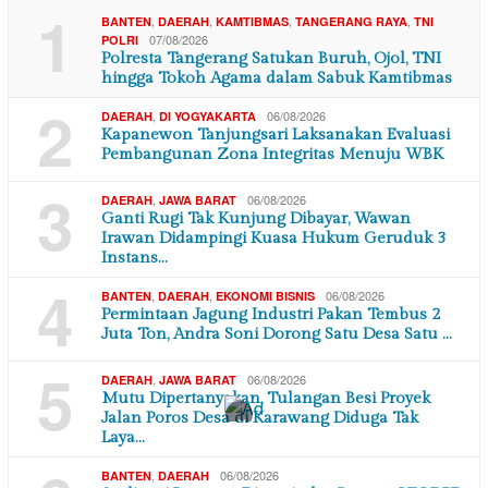
1
,
,
,
,
BANTEN
DAERAH
KAMTIBMAS
TANGERANG RAYA
TNI
07/08/2026
POLRI
Polresta Tangerang Satukan Buruh, Ojol, TNI
hingga Tokoh Agama dalam Sabuk Kamtibmas
2
,
06/08/2026
DAERAH
DI YOGYAKARTA
Kapanewon Tanjungsari Laksanakan Evaluasi
Pembangunan Zona Integritas Menuju WBK
3
,
06/08/2026
DAERAH
JAWA BARAT
Ganti Rugi Tak Kunjung Dibayar, Wawan
Irawan Didampingi Kuasa Hukum Geruduk 3
Instans…
4
,
,
06/08/2026
BANTEN
DAERAH
EKONOMI BISNIS
Permintaan Jagung Industri Pakan Tembus 2
Juta Ton, Andra Soni Dorong Satu Desa Satu …
5
,
06/08/2026
DAERAH
JAWA BARAT
Mutu Dipertanyakan, Tulangan Besi Proyek
×
Jalan Poros Desa di Karawang Diduga Tak
Laya…
,
06/08/2026
BANTEN
DAERAH