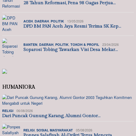
28 Tahun Reformasi, Pena 98 Gagas Perjua…
,
,
13/05/2026
ACEH
DAERAH
POLITIK
DPD BM PAN Aceh Jaya Resmi Terima SK Kep…
,
,
,
23/04/2026
BANTEN
DAERAH
POLITIK
TOKOH & PROFIL
Soparosi Tobing Tawarkan Visi Desa Mekar…
HUMANIORA
06/08/2026
RELIGI
Dari Puncak Gunung Karang, Alumni Gontor…
,
05/08/2026
RELIGI
SOSIAL MASYARAKAT
Ponpes Salafiyah Al-Dzikri Terus Menceta…