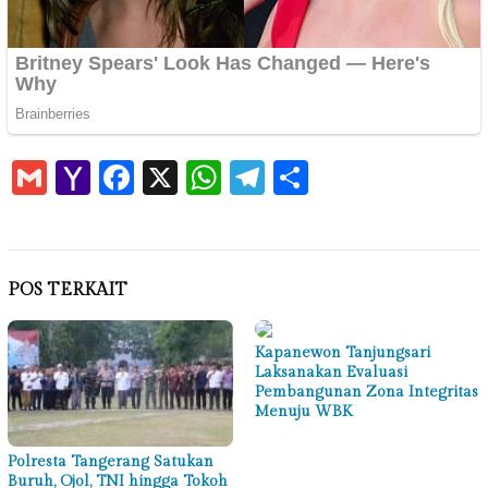
Gmail
Yahoo
Facebook
X
WhatsApp
Telegram
Share
Mail
POS TERKAIT
Kapanewon Tanjungsari
Laksanakan Evaluasi
Pembangunan Zona Integritas
Menuju WBK
Polresta Tangerang Satukan
Buruh, Ojol, TNI hingga Tokoh