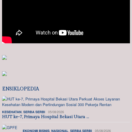
ENSIKLOPEDIA
,
05/08/2026
KESEHATAN
SERBA SERBI
HUT ke-7, Primaya Hospital Bekasi Utara …
,
,
05/08/2026
EKONOMI BISNIS
NASIONAL
SERBA SERBI