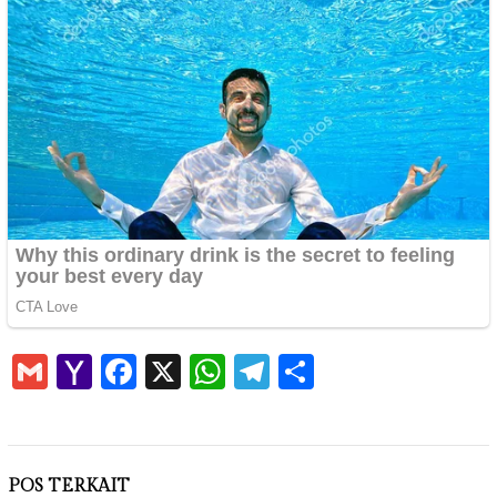
Gmail
Yahoo
Facebook
X
WhatsApp
Telegram
Share
Mail
POS TERKAIT