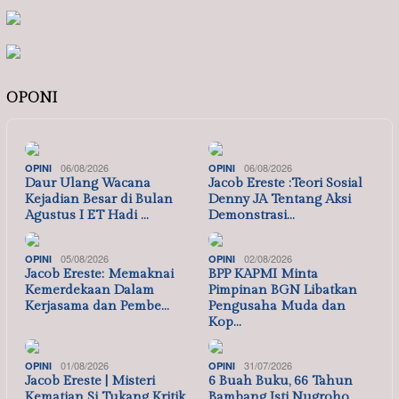
OPONI
06/08/2026
06/08/2026
OPINI
OPINI
Daur Ulang Wacana
Jacob Ereste :Teori Sosial
Kejadian Besar di Bulan
Denny JA Tentang Aksi
Agustus I ET Hadi …
Demonstrasi…
05/08/2026
02/08/2026
OPINI
OPINI
Jacob Ereste: Memaknai
BPP KAPMI Minta
Kemerdekaan Dalam
Pimpinan BGN Libatkan
Kerjasama dan Pembe…
Pengusaha Muda dan
Kop…
01/08/2026
31/07/2026
OPINI
OPINI
Jacob Ereste | Misteri
6 Buah Buku, 66 Tahun
Kematian Si Tukang Kritik
Bambang Isti Nugroho