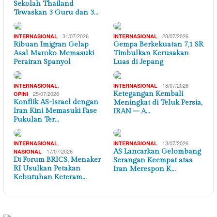
Sekolah Thailand
Tewaskan 3 Guru dan 3…
31/07/2026
28/07/2026
INTERNASIONAL
INTERNASIONAL
Ribuan Imigran Gelap
Gempa Berkekuatan 7,1 SR
Asal Maroko Memasuki
Timbulkan Kerusakan
Perairan Spanyol
Luas di Jepang
,
18/07/2026
INTERNASIONAL
INTERNASIONAL
25/07/2026
Ketegangan Kembali
OPINI
Konflik AS-Israel dengan
Meningkat di Teluk Persia,
Iran Kini Memasuki Fase
IRAN – A…
Pukulan Ter…
,
13/07/2026
INTERNASIONAL
INTERNASIONAL
17/07/2026
AS Lancarkan Gelombang
NASIONAL
Di Forum BRICS, Menaker
Serangan Keempat atas
RI Usulkan Petakan
Iran Merespon K…
Kebutuhan Keteram…