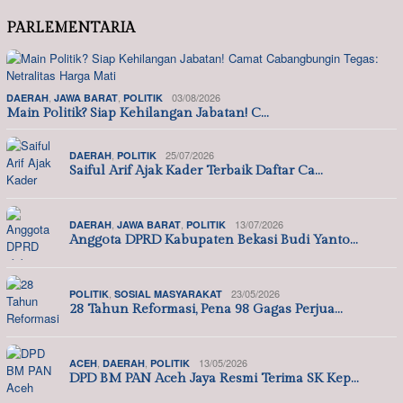
PARLEMENTARIA
,
,
03/08/2026
DAERAH
JAWA BARAT
POLITIK
Main Politik? Siap Kehilangan Jabatan! C…
,
25/07/2026
DAERAH
POLITIK
Saiful Arif Ajak Kader Terbaik Daftar Ca…
,
,
13/07/2026
DAERAH
JAWA BARAT
POLITIK
Anggota DPRD Kabupaten Bekasi Budi Yanto…
,
23/05/2026
POLITIK
SOSIAL MASYARAKAT
28 Tahun Reformasi, Pena 98 Gagas Perjua…
,
,
13/05/2026
ACEH
DAERAH
POLITIK
DPD BM PAN Aceh Jaya Resmi Terima SK Kep…