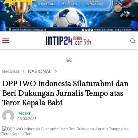
Loncat
Menu
ke
Mobile
konten
Beranda
NASIONAL
DPP IWO Indonesia Silaturahmi dan
Beri Dukungan Jurnalis Tempo atas
Teror Kepala Babi
Redaksi
26/03/2025