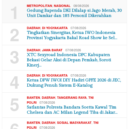
1
,
08/08/2026
METROPOLITAN
NASIONAL
Gedung Bapenda DKI Dilalap si Jago Merah, 30
Unit Damkar dan 185 Personil Dikerahkan
2
,
07/08/2026
DAERAH
DI YOGYAKARTA
Tingkatkan Sinergitas, Ketua IWO Indonesia
Provinsi Yogyakarta Bakal Road Show ke Sel…
3
,
07/08/2026
DAERAH
JAWA BARAT
XTC Sexyroad Indonesia DPC Kabupaten
Bekasi Gelar Aksi di Depan Pemkab, Soroti
Kinerj…
4
,
07/08/2026
DAERAH
DI YOGYAKARTA
Ketua DPW IWOI DIY Hadiri GPFE 2026 di JEC,
Dukung Penuh Sistem E-Katalog
5
,
,
,
BANTEN
DAERAH
TANGERANG RAYA
TNI
07/08/2026
POLRI
Satlantas Polresta Bandara Soetta Kawal Tim
Chelsea dan AC Milan Legend Tiba di Jakar…
6
,
,
,
BANTEN
DAERAH
SOSIAL MASYARAKAT
TNI
07/08/2026
POLRI