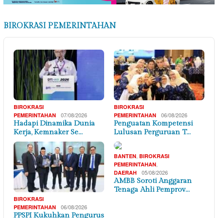
BIROKRASI PEMERINTAHAN
BIROKRASI
BIROKRASI
07/08/2026
06/08/2026
PEMERINTAHAN
PEMERINTAHAN
Hadapi Dinamika Dunia
Penguatan Kompetensi
Kerja, Kemnaker Se…
Lulusan Perguruan T…
,
BANTEN
BIROKRASI
,
PEMERINTAHAN
05/08/2026
DAERAH
AMBB Soroti Anggaran
Tenaga Ahli Pemprov…
BIROKRASI
06/08/2026
PEMERINTAHAN
PPSPI Kukuhkan Pengurus