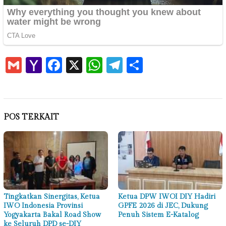
Gmail
Yahoo
Facebook
X
WhatsApp
Telegram
Share
Mail
POS TERKAIT
Tingkatkan Sinergitas, Ketua
Ketua DPW IWOI DIY Hadiri
IWO Indonesia Provinsi
GPFE 2026 di JEC, Dukung
Yogyakarta Bakal Road Show
Penuh Sistem E-Katalog
ke Seluruh DPD se-DIY