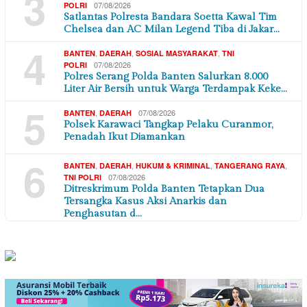
3
07/08/2026
POLRI
Satlantas Polresta Bandara Soetta Kawal Tim
Chelsea dan AC Milan Legend Tiba di Jakar…
4
,
,
,
BANTEN
DAERAH
SOSIAL MASYARAKAT
TNI
07/08/2026
POLRI
Polres Serang Polda Banten Salurkan 8.000
Liter Air Bersih untuk Warga Terdampak Keke…
5
,
07/08/2026
BANTEN
DAERAH
Polsek Karawaci Tangkap Pelaku Curanmor,
Penadah Ikut Diamankan
6
,
,
,
,
BANTEN
DAERAH
HUKUM & KRIMINAL
TANGERANG RAYA
07/08/2026
TNI POLRI
Ditreskrimum Polda Banten Tetapkan Dua
Tersangka Kasus Aksi Anarkis dan
Penghasutan d…