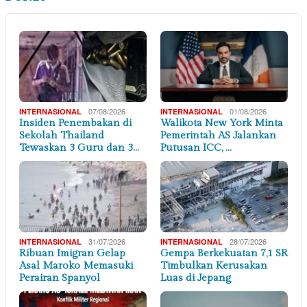
07/08/2026
01/08/2026
INTERNASIONAL
INTERNASIONAL
Insiden Penembakan di
Walikota New York Minta
Sekolah Thailand
Pemerintah AS Jalankan
Tewaskan 3 Guru dan 3…
Putusan ICC, …
31/07/2026
28/07/2026
INTERNASIONAL
INTERNASIONAL
Ribuan Imigran Gelap
Gempa Berkekuatan 7,1 SR
Asal Maroko Memasuki
Timbulkan Kerusakan
Perairan Spanyol
Luas di Jepang