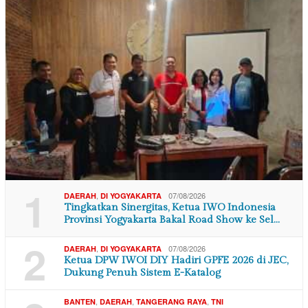
1
,
07/08/2026
DAERAH
DI YOGYAKARTA
Tingkatkan Sinergitas, Ketua IWO Indonesia
Provinsi Yogyakarta Bakal Road Show ke Sel…
2
,
07/08/2026
DAERAH
DI YOGYAKARTA
Ketua DPW IWOI DIY Hadiri GPFE 2026 di JEC,
Dukung Penuh Sistem E-Katalog
,
,
,
BANTEN
DAERAH
TANGERANG RAYA
TNI