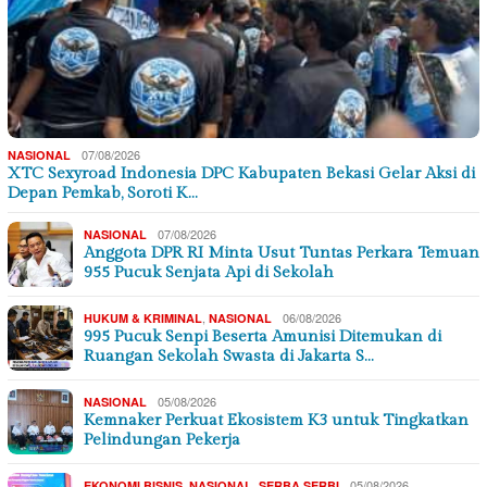
07/08/2026
NASIONAL
XTC Sexyroad Indonesia DPC Kabupaten Bekasi Gelar Aksi di
Depan Pemkab, Soroti K…
07/08/2026
NASIONAL
Anggota DPR RI Minta Usut Tuntas Perkara Temuan
955 Pucuk Senjata Api di Sekolah
,
06/08/2026
HUKUM & KRIMINAL
NASIONAL
995 Pucuk Senpi Beserta Amunisi Ditemukan di
Ruangan Sekolah Swasta di Jakarta S…
05/08/2026
NASIONAL
Kemnaker Perkuat Ekosistem K3 untuk Tingkatkan
Pelindungan Pekerja
,
,
05/08/2026
EKONOMI BISNIS
NASIONAL
SERBA SERBI