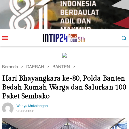
Loncat
Menu
ke
Mobile
konten
Beranda
DAERAH
BANTEN
Hari Bhayangkara ke-80, Polda Banten
Bedah Rumah Warga dan Salurkan 100
Paket Sembako
Wahyu Makalangan
23/06/2026