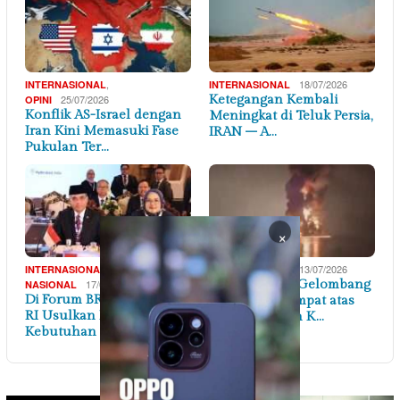
,
18/07/2026
INTERNASIONAL
INTERNASIONAL
25/07/2026
Ketegangan Kembali
OPINI
Konflik AS-Israel dengan
Meningkat di Teluk Persia,
Iran Kini Memasuki Fase
IRAN – A…
Pukulan Ter…
×
,
13/07/2026
INTERNASIONAL
INTERNASIONAL
17/07/2026
AS Lancarkan Gelombang
NASIONAL
Di Forum BRICS, Menaker
Serangan Keempat atas
RI Usulkan Petakan
Iran Merespon K…
Kebutuhan Keteram…