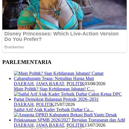
PARLEMENTARIA
DAERAH
,
JAWA BARAT
,
POLITIK
03/08/2026
Main Politik? Siap Kehilangan Jabatan! C…
DAERAH
,
POLITIK
25/07/2026
Saiful Arif Ajak Kader Terbaik Daftar Ca…
DAERAH
,
JAWA BARAT
,
POLITIK
13/07/2026