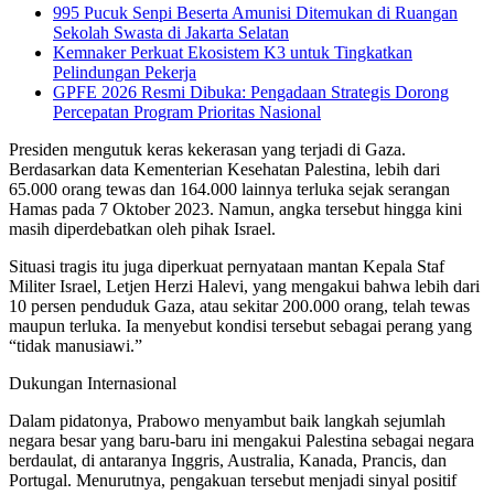
995 Pucuk Senpi Beserta Amunisi Ditemukan di Ruangan
Sekolah Swasta di Jakarta Selatan
Kemnaker Perkuat Ekosistem K3 untuk Tingkatkan
Pelindungan Pekerja
GPFE 2026 Resmi Dibuka: Pengadaan Strategis Dorong
Percepatan Program Prioritas Nasional
Presiden mengutuk keras kekerasan yang terjadi di Gaza.
Berdasarkan data Kementerian Kesehatan Palestina, lebih dari
65.000 orang tewas dan 164.000 lainnya terluka sejak serangan
Hamas pada 7 Oktober 2023. Namun, angka tersebut hingga kini
masih diperdebatkan oleh pihak Israel.
Situasi tragis itu juga diperkuat pernyataan mantan Kepala Staf
Militer Israel, Letjen Herzi Halevi, yang mengakui bahwa lebih dari
10 persen penduduk Gaza, atau sekitar 200.000 orang, telah tewas
maupun terluka. Ia menyebut kondisi tersebut sebagai perang yang
“tidak manusiawi.”
Dukungan Internasional
Dalam pidatonya, Prabowo menyambut baik langkah sejumlah
negara besar yang baru-baru ini mengakui Palestina sebagai negara
berdaulat, di antaranya Inggris, Australia, Kanada, Prancis, dan
Portugal. Menurutnya, pengakuan tersebut menjadi sinyal positif