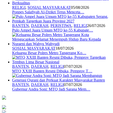
RELIGI
,
SOSIAL MASYARAKAT
05/08/2026
Ponpes Salafiyah Al-Dzikri Terus Menceta…
BANTEN
,
DAERAH
,
PERISTIWA
,
RELIGI
26/07/2026
Pulo Ampel Juara Umum MTQ ke-55 Kabupate…
SOSIAL MASYARAKAT
18/07/2026
Keluarga Besar Polres Metro Tangerang Ko…
BANTEN
,
DAERAH
,
RELIGI
07/07/2026
MTQ XXIII Banten Resmi Dibuka, Pemprov T…
BANTEN
,
DAERAH
,
RELIGI
07/07/2026
Gubernur Andra Soni: MTQ Jadi Sarana Mem…