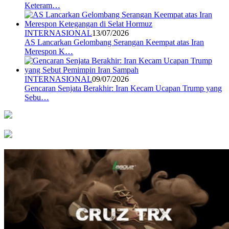
Keteram…
INTERNASIONAL
13/07/2026
AS Lancarkan Gelombang Serangan Keempat atas Iran
Merespon K…
INTERNASIONAL
09/07/2026
Gencaran Senjata Berakhir: Iran Kecam Ucapan Trump yang
Sebu…