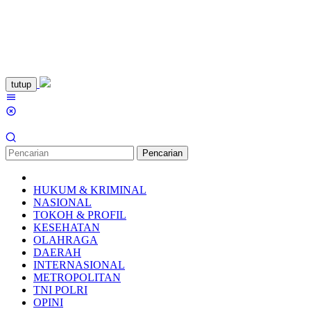
Loncat
tutup
ke
Menu
konten
Mobile
Pencarian
HUKUM & KRIMINAL
NASIONAL
TOKOH & PROFIL
KESEHATAN
OLAHRAGA
DAERAH
INTERNASIONAL
METROPOLITAN
TNI POLRI
OPINI