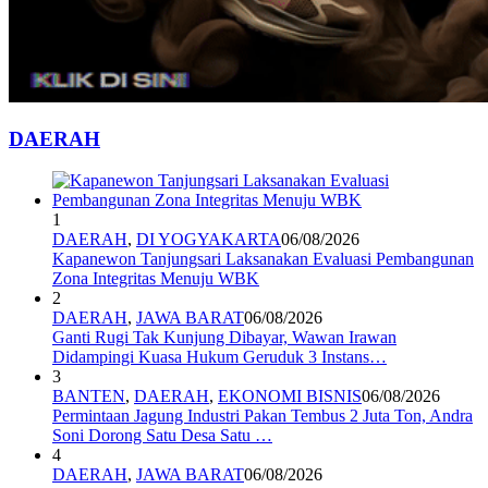
DAERAH
1
DAERAH
,
DI YOGYAKARTA
06/08/2026
Kapanewon Tanjungsari Laksanakan Evaluasi Pembangunan
Zona Integritas Menuju WBK
2
DAERAH
,
JAWA BARAT
06/08/2026
Ganti Rugi Tak Kunjung Dibayar, Wawan Irawan
Didampingi Kuasa Hukum Geruduk 3 Instans…
3
BANTEN
,
DAERAH
,
EKONOMI BISNIS
06/08/2026
Permintaan Jagung Industri Pakan Tembus 2 Juta Ton, Andra
Soni Dorong Satu Desa Satu …
4
DAERAH
,
JAWA BARAT
06/08/2026