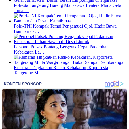
Polresta Tangerang Bareng Mahasiswa Lentera Muda Gelar
Jumat…
Polri-TNI Kompak Temui Pengemudi Ojol, Hadir Bawa
Bantuan da…
Personel Polsek Pontang Bergerak Cepat Padamkan
Kebakaran La…
Kemarau Tingkatkan Risiko Kebakaran, Kapolresta
Tangerang Mi…