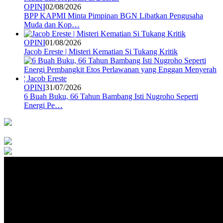
OPINI
02/08/2026
BPP KAPMI Minta Pimpinan BGN Libatkan Pengusaha
Muda dan Kop…
OPINI
01/08/2026
Jacob Ereste | Misteri Kematian Si Tukang Kritik
OPINI
31/07/2026
6 Buah Buku, 66 Tahun Bambang Isti Nugroho Seperti
Energi Pe…