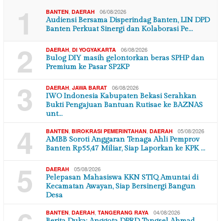
1
,
06/08/2026
BANTEN
DAERAH
Audiensi Bersama Disperindag Banten, LIN DPD
Banten Perkuat Sinergi dan Kolaborasi Pe…
2
,
06/08/2026
DAERAH
DI YOGYAKARTA
Bulog DIY masih gelontorkan beras SPHP dan
Premium ke Pasar SP2KP
3
,
06/08/2026
DAERAH
JAWA BARAT
IWO Indonesia Kabupaten Bekasi Serahkan
Bukti Pengajuan Bantuan Rutisae ke BAZNAS
unt…
4
,
,
05/08/2026
BANTEN
BIROKRASI PEMERINTAHAN
DAERAH
AMBB Soroti Anggaran Tenaga Ahli Pemprov
Banten Rp55,47 Miliar, Siap Laporkan ke KPK …
5
05/08/2026
DAERAH
Pelepasan Mahasiswa KKN STIQ Amuntai di
Kecamatan Awayan, Siap Bersinergi Bangun
Desa
,
,
04/08/2026
BANTEN
DAERAH
TANGERANG RAYA
Berita Duka: Anggota DPRD Tangsel Ahmad