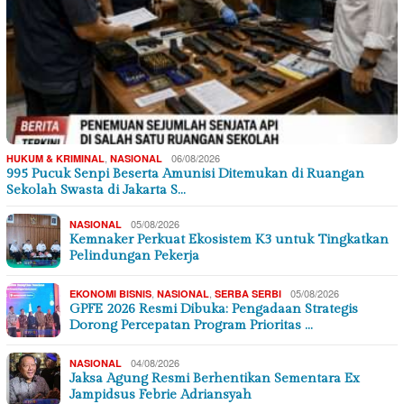
,
06/08/2026
HUKUM & KRIMINAL
NASIONAL
995 Pucuk Senpi Beserta Amunisi Ditemukan di Ruangan
Sekolah Swasta di Jakarta S…
05/08/2026
NASIONAL
Kemnaker Perkuat Ekosistem K3 untuk Tingkatkan
Pelindungan Pekerja
,
,
05/08/2026
EKONOMI BISNIS
NASIONAL
SERBA SERBI
GPFE 2026 Resmi Dibuka: Pengadaan Strategis
Dorong Percepatan Program Prioritas …
04/08/2026
NASIONAL
Jaksa Agung Resmi Berhentikan Sementara Ex
Jampidsus Febrie Adriansyah