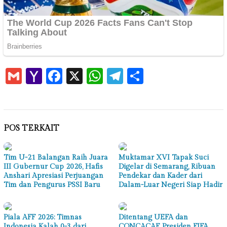
Gmail
Yahoo
Facebook
X
WhatsApp
Telegram
Share
Mail
POS TERKAIT
Tim U-21 Balangan Raih Juara
Muktamar XVI Tapak Suci
III Gubernur Cup 2026, Hafis
Digelar di Semarang, Ribuan
Anshari Apresiasi Perjuangan
Pendekar dan Kader dari
Tim dan Pengurus PSSI Baru
Dalam-Luar Negeri Siap Hadir
Piala AFF 2026: Timnas
Ditentang UEFA dan
Indonesia Kalah 0-3 dari
CONCACAF, Presiden FIFA