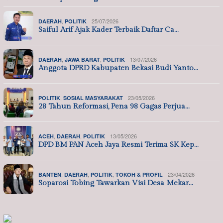
,
25/07/2026
DAERAH
POLITIK
Saiful Arif Ajak Kader Terbaik Daftar Ca…
,
,
13/07/2026
DAERAH
JAWA BARAT
POLITIK
Anggota DPRD Kabupaten Bekasi Budi Yanto…
,
23/05/2026
POLITIK
SOSIAL MASYARAKAT
28 Tahun Reformasi, Pena 98 Gagas Perjua…
,
,
13/05/2026
ACEH
DAERAH
POLITIK
DPD BM PAN Aceh Jaya Resmi Terima SK Kep…
,
,
,
23/04/2026
BANTEN
DAERAH
POLITIK
TOKOH & PROFIL
Soparosi Tobing Tawarkan Visi Desa Mekar…