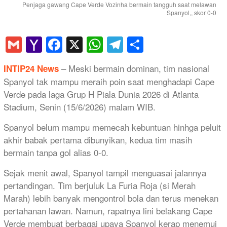
Penjaga gawang Cape Verde Vozinha bermain tangguh saat melawan
Spanyol,, skor 0-0
Gmail
Yahoo
Facebook
X
WhatsApp
Telegram
Share
Mail
– Meski bermain dominan, tim nasional
INTIP24 News
Spanyol tak mampu meraih poin saat menghadapi Cape
Verde pada laga Grup H Piala Dunia 2026 di Atlanta
Stadium, Senin (15/6/2026) malam WIB.
Spanyol belum mampu memecah kebuntuan hinhga peluit
akhir babak pertama dibunyikan, kedua tim masih
bermain tanpa gol alias 0-0.
Sejak menit awal, Spanyol tampil menguasai jalannya
pertandingan. Tim berjuluk La Furia Roja (si Merah
Marah) lebih banyak mengontrol bola dan terus menekan
pertahanan lawan. Namun, rapatnya lini belakang Cape
Verde membuat berbagai upaya Spanyol kerap menemui