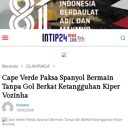
Loncat
Menu
ke
Mobile
konten
Beranda
OLAHRAGA
Cape Verde Paksa Spanyol Bermain
Tanpa Gol Berkat Ketangguhan Kiper
Vozinha
Redaksi
16/06/2026