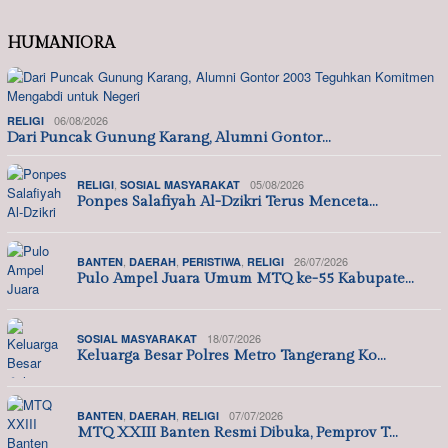
HUMANIORA
06/08/2026
RELIGI
Dari Puncak Gunung Karang, Alumni Gontor…
,
05/08/2026
RELIGI
SOSIAL MASYARAKAT
Ponpes Salafiyah Al-Dzikri Terus Menceta…
,
,
,
26/07/2026
BANTEN
DAERAH
PERISTIWA
RELIGI
Pulo Ampel Juara Umum MTQ ke-55 Kabupate…
18/07/2026
SOSIAL MASYARAKAT
Keluarga Besar Polres Metro Tangerang Ko…
,
,
07/07/2026
BANTEN
DAERAH
RELIGI
MTQ XXIII Banten Resmi Dibuka, Pemprov T…