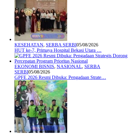
KESEHATAN
,
SERBA SERBI
05/08/2026
HUT ke-7, Primaya Hospital Bekasi Utara …
EKONOMI BISNIS
,
NASIONAL
,
SERBA
SERBI
05/08/2026
GPFE 2026 Resmi Dibuka: Pengadaan Strate…