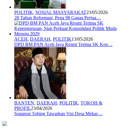
POLITIK
,
SOSIAL MASYARAKAT
23/05/2026
28 Tahun Reformasi, Pena 98 Gagas Perjua…
ACEH
,
DAERAH
,
POLITIK
13/05/2026
DPD BM PAN Aceh Jaya Resmi Terima SK Kep…
BANTEN
,
DAERAH
,
POLITIK
,
TOKOH &
PROFIL
23/04/2026
Soparosi Tobing Tawarkan Visi Desa Mekar…