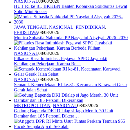
NASIONAL
08/08/2026
HUT RI ke-81, BKKBN Banten Kobarkan Solidaritas Lewat
Solid Mini Soccer
JAWA TENGAH
,
NASIONAL
,
PENDIDIKAN
,
PERISTIWA
08/08/2026
Monica Subastia Nahkodai PP Nasyiatul Aisyiyah 2026–2030
NASIONAL
08/08/2026
Pilkades Rasa Intimidasi: Pegawai SPPG Jayabakti
Kehilangan Pekerjaan, Karena Be…
NASIONAL
08/08/2026
Semarak Kemerdekaan RI ke-81, Kecamatan Karawaci Gelar
Gerak Jalan Sehat
METROPOLITAN
,
NASIONAL
08/08/2026
Gedung Bapenda DKI Dilalap si Jago Merah, 30 Unit
Damkar dan 185 Personil Dikera…