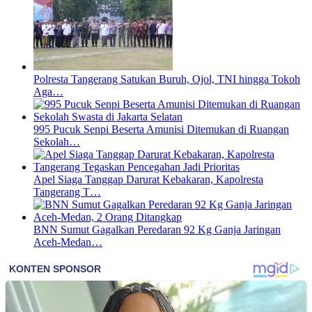
Polresta Tangerang Satukan Buruh, Ojol, TNI hingga Tokoh
Aga…
995 Pucuk Senpi Beserta Amunisi Ditemukan di Ruangan
Sekolah…
Apel Siaga Tanggap Darurat Kebakaran, Kapolresta
Tangerang T…
BNN Sumut Gagalkan Peredaran 92 Kg Ganja Jaringan
Aceh-Medan…