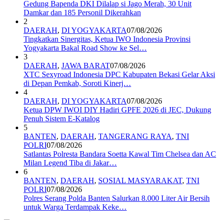
Gedung Bapenda DKI Dilalap si Jago Merah, 30 Unit
Damkar dan 185 Personil Dikerahkan
2
DAERAH
,
DI YOGYAKARTA
07/08/2026
Tingkatkan Sinergitas, Ketua IWO Indonesia Provinsi
Yogyakarta Bakal Road Show ke Sel…
3
DAERAH
,
JAWA BARAT
07/08/2026
XTC Sexyroad Indonesia DPC Kabupaten Bekasi Gelar Aksi
di Depan Pemkab, Soroti Kinerj…
4
DAERAH
,
DI YOGYAKARTA
07/08/2026
Ketua DPW IWOI DIY Hadiri GPFE 2026 di JEC, Dukung
Penuh Sistem E-Katalog
5
BANTEN
,
DAERAH
,
TANGERANG RAYA
,
TNI
POLRI
07/08/2026
Satlantas Polresta Bandara Soetta Kawal Tim Chelsea dan AC
Milan Legend Tiba di Jakar…
6
BANTEN
,
DAERAH
,
SOSIAL MASYARAKAT
,
TNI
POLRI
07/08/2026
Polres Serang Polda Banten Salurkan 8.000 Liter Air Bersih
untuk Warga Terdampak Keke…