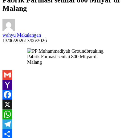
Malang
wahyu Makalangan
13/06/2026
13/06/2026
Gmail
Yahoo
Mail
Facebook
X
WhatsApp
Telegram