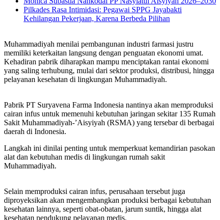
Monica Subastia Nahkodai PP Nasyiatul Aisyiyah 2026–2030
Pilkades Rasa Intimidasi: Pegawai SPPG Jayabakti
Kehilangan Pekerjaan, Karena Berbeda Pilihan
Muhammadiyah menilai pembangunan industri farmasi justru
memiliki keterkaitan langsung dengan penguatan ekonomi umat.
Kehadiran pabrik diharapkan mampu menciptakan rantai ekonomi
yang saling terhubung, mulai dari sektor produksi, distribusi, hingga
pelayanan kesehatan di lingkungan Muhammadiyah.
Pabrik PT Suryavena Farma Indonesia nantinya akan memproduksi
cairan infus untuk memenuhi kebutuhan jaringan sekitar 135 Rumah
Sakit Muhammadiyah-’Aisyiyah (RSMA) yang tersebar di berbagai
daerah di Indonesia.
Langkah ini dinilai penting untuk memperkuat kemandirian pasokan
alat dan kebutuhan medis di lingkungan rumah sakit
Muhammadiyah.
Selain memproduksi cairan infus, perusahaan tersebut juga
diproyeksikan akan mengembangkan produksi berbagai kebutuhan
kesehatan lainnya, seperti obat-obatan, jarum suntik, hingga alat
kesehatan pendukung pelayanan medis.