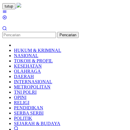
Loncat
tutup
ke
Menu
konten
Mobile
Pencarian
HUKUM & KRIMINAL
NASIONAL
TOKOH & PROFIL
KESEHATAN
OLAHRAGA
DAERAH
INTERNASIONAL
METROPOLITAN
TNI POLRI
OPINI
RELIGI
PENDIDIKAN
SERBA SERBI
POLITIK
SEJARAH & BUDAYA