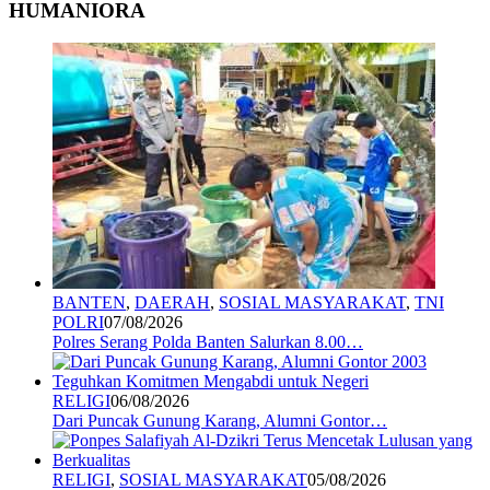
HUMANIORA
BANTEN
,
DAERAH
,
SOSIAL MASYARAKAT
,
TNI
POLRI
07/08/2026
Polres Serang Polda Banten Salurkan 8.00…
RELIGI
06/08/2026
Dari Puncak Gunung Karang, Alumni Gontor…
RELIGI
,
SOSIAL MASYARAKAT
05/08/2026