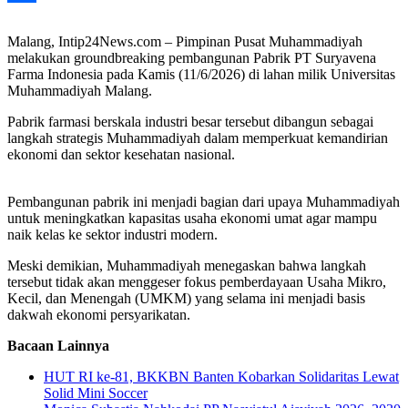
Share
Malang, Intip24News.com – Pimpinan Pusat Muhammadiyah
melakukan groundbreaking pembangunan Pabrik PT Suryavena
Farma Indonesia pada Kamis (11/6/2026) di lahan milik Universitas
Muhammadiyah Malang.
Pabrik farmasi berskala industri besar tersebut dibangun sebagai
langkah strategis Muhammadiyah dalam memperkuat kemandirian
ekonomi dan sektor kesehatan nasional.
Pembangunan pabrik ini menjadi bagian dari upaya Muhammadiyah
untuk meningkatkan kapasitas usaha ekonomi umat agar mampu
naik kelas ke sektor industri modern.
Meski demikian, Muhammadiyah menegaskan bahwa langkah
tersebut tidak akan menggeser fokus pemberdayaan Usaha Mikro,
Kecil, dan Menengah (UMKM) yang selama ini menjadi basis
dakwah ekonomi persyarikatan.
Bacaan Lainnya
HUT RI ke-81, BKKBN Banten Kobarkan Solidaritas Lewat
Solid Mini Soccer