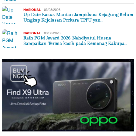
03/08/2026
NASIONAL
Up Date Kasus Mantan Jampidsus: Kejagung Belum
Ungkap Kejelasan Perkara TPPU yan…
03/08/2026
NASIONAL
Raih PGM Award 2026, Nahdiyatul Husna
Sampaikan Terima kasih pada Kemenag Kabupa…