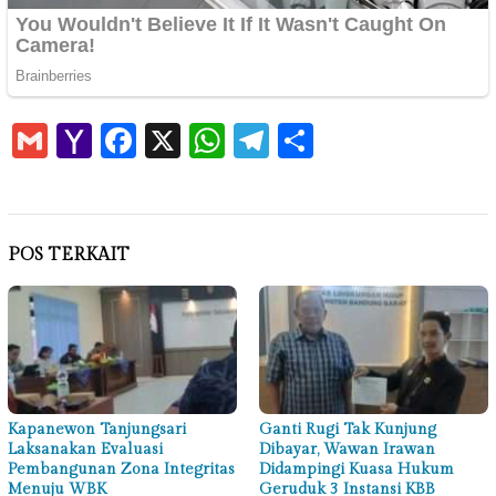
Gmail
Yahoo
Facebook
X
WhatsApp
Telegram
Share
Mail
POS TERKAIT
Kapanewon Tanjungsari
Ganti Rugi Tak Kunjung
Laksanakan Evaluasi
Dibayar, Wawan Irawan
Pembangunan Zona Integritas
Didampingi Kuasa Hukum
Menuju WBK
Geruduk 3 Instansi KBB