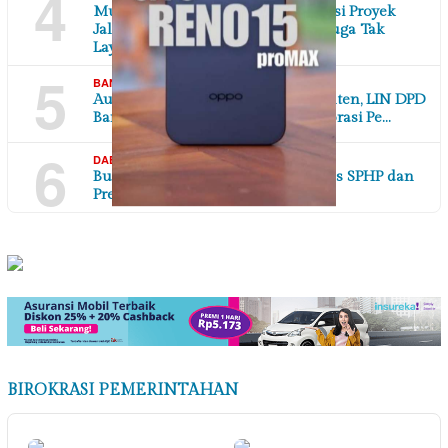
4
Mutu Dipertanyakan, Tulangan Besi Proyek
Jalan Poros Desa di Karawang Diduga Tak
Laya…
5
,
06/08/2026
BANTEN
DAERAH
Audiensi Bersama Disperindag Banten, LIN DPD
Banten Perkuat Sinergi dan Kolaborasi Pe…
6
,
06/08/2026
DAERAH
DI YOGYAKARTA
Bulog DIY masih gelontorkan beras SPHP dan
Premium ke Pasar SP2KP
BIROKRASI PEMERINTAHAN