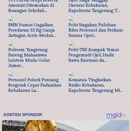
995 Pucuk Senpi Beserta
Apel Siaga Tanggap
Amunisi Ditemukan di
Darurat Kebakaran,
Ruangan Sekolah…
Kapolresta Tangerang T…
BNN Sumut Gagalkan
Polri Siagakan Puluhan
Peredaran 92 Kg Ganja
Ribu Personel dan Perkuat
Jaringan Aceh-Medan…
Sarana Oper…
Polresta Tangerang
Polri-TNI Kompak Temui
Bareng Mahasiswa
Pengemudi Ojol, Hadir
Lentera Muda Gelar
Bawa Bantuan da…
Jumat…
Personel Polsek Pontang
Kemarau Tingkatkan
Bergerak Cepat Padamkan
Risiko Kebakaran,
Kebakaran La…
Kapolresta Tangerang Mi…