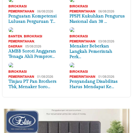
BIROKRASI
BIROKRASI
06/08/2026
06/08/2026
PEMERINTAHAN
PEMERINTAHAN
Penguatan Kompetensi
PPSPI Kukuhkan Pengurus
Lulusan Perguruan T…
Nasional dan 38 …
,
BANTEN
BIROKRASI
BIROKRASI
,
03/08/2026
PEMERINTAHAN
PEMERINTAHAN
05/08/2026
Menaker Beberkan
DAERAH
AMBB Soroti Anggaran
Langkah Pemerintah
Tenaga Ahli Pemprov…
Perk…
BIROKRASI
BIROKRASI
01/08/2026
01/08/2026
PEMERINTAHAN
PEMERINTAHAN
Tinjau PT Pan Brothers
Penyandang Disabilitas
Tbk, Menaker Soro…
Harus Mendapat Ke…