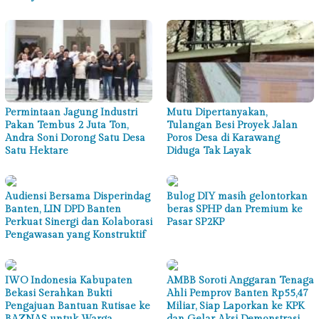
Permintaan Jagung Industri
Mutu Dipertanyakan,
Pakan Tembus 2 Juta Ton,
Tulangan Besi Proyek Jalan
Andra Soni Dorong Satu Desa
Poros Desa di Karawang
Satu Hektare
Diduga Tak Layak
Audiensi Bersama Disperindag
Bulog DIY masih gelontorkan
Banten, LIN DPD Banten
beras SPHP dan Premium ke
Perkuat Sinergi dan Kolaborasi
Pasar SP2KP
Pengawasan yang Konstruktif
IWO Indonesia Kabupaten
AMBB Soroti Anggaran Tenaga
Bekasi Serahkan Bukti
Ahli Pemprov Banten Rp55,47
Pengajuan Bantuan Rutisae ke
Miliar, Siap Laporkan ke KPK
BAZNAS untuk Warga
dan Gelar Aksi Demonstrasi