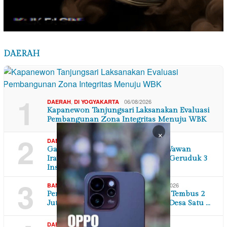
DAERAH
1
,
06/08/2026
DAERAH
DI YOGYAKARTA
Kapanewon Tanjungsari Laksanakan Evaluasi
Pembangunan Zona Integritas Menuju WBK
×
2
,
06/08/2026
DAERAH
JAWA BARAT
Ganti Rugi Tak Kunjung Dibayar, Wawan
Irawan Didampingi Kuasa Hukum Geruduk 3
Instans…
3
,
,
06/08/2026
BANTEN
DAERAH
EKONOMI BISNIS
Permintaan Jagung Industri Pakan Tembus 2
Juta Ton, Andra Soni Dorong Satu Desa Satu …
,
06/08/2026
DAERAH
JAWA BARAT