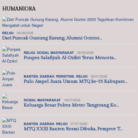
HUMANIORA
06/08/2026
RELIGI
Dari Puncak Gunung Karang, Alumni Gontor…
,
05/08/2026
RELIGI
SOSIAL MASYARAKAT
Ponpes Salafiyah Al-Dzikri Terus Menceta…
,
,
,
26/07/2026
BANTEN
DAERAH
PERISTIWA
RELIGI
Pulo Ampel Juara Umum MTQ ke-55 Kabupate…
18/07/2026
SOSIAL MASYARAKAT
Keluarga Besar Polres Metro Tangerang Ko…
,
,
07/07/2026
BANTEN
DAERAH
RELIGI
MTQ XXIII Banten Resmi Dibuka, Pemprov T…