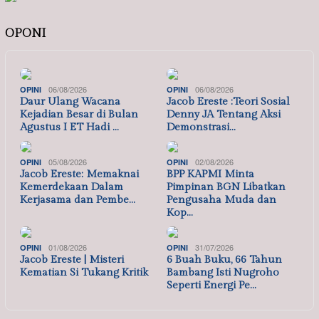
OPONI
06/08/2026
06/08/2026
OPINI
OPINI
Daur Ulang Wacana
Jacob Ereste :Teori Sosial
Kejadian Besar di Bulan
Denny JA Tentang Aksi
Agustus I ET Hadi …
Demonstrasi…
05/08/2026
02/08/2026
OPINI
OPINI
Jacob Ereste: Memaknai
BPP KAPMI Minta
Kemerdekaan Dalam
Pimpinan BGN Libatkan
Kerjasama dan Pembe…
Pengusaha Muda dan
Kop…
01/08/2026
31/07/2026
OPINI
OPINI
Jacob Ereste | Misteri
6 Buah Buku, 66 Tahun
Kematian Si Tukang Kritik
Bambang Isti Nugroho
Seperti Energi Pe…