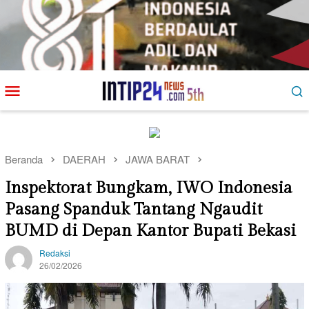
Loncat
Menu
ke
Mobile
konten
Beranda
DAERAH
JAWA BARAT
Inspektorat Bungkam, IWO Indonesia
Pasang Spanduk Tantang Ngaudit
BUMD di Depan Kantor Bupati Bekasi
Redaksi
26/02/2026