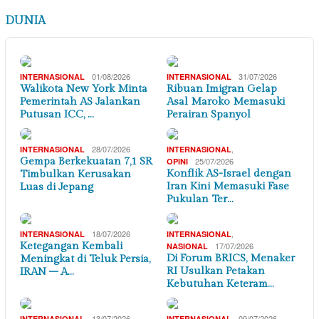
DUNIA
01/08/2026
31/07/2026
INTERNASIONAL
INTERNASIONAL
Walikota New York Minta
Ribuan Imigran Gelap
Pemerintah AS Jalankan
Asal Maroko Memasuki
Putusan ICC, …
Perairan Spanyol
28/07/2026
,
INTERNASIONAL
INTERNASIONAL
Gempa Berkekuatan 7,1 SR
25/07/2026
OPINI
Konflik AS-Israel dengan
Timbulkan Kerusakan
Iran Kini Memasuki Fase
Luas di Jepang
Pukulan Ter…
18/07/2026
,
INTERNASIONAL
INTERNASIONAL
Ketegangan Kembali
17/07/2026
NASIONAL
Di Forum BRICS, Menaker
Meningkat di Teluk Persia,
RI Usulkan Petakan
IRAN – A…
Kebutuhan Keteram…
13/07/2026
09/07/2026
INTERNASIONAL
INTERNASIONAL