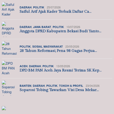
,
25/07/2026
DAERAH
POLITIK
Saiful Arif Ajak Kader Terbaik Daftar Ca…
,
,
13/07/2026
DAERAH
JAWA BARAT
POLITIK
Anggota DPRD Kabupaten Bekasi Budi Yanto…
,
23/05/2026
POLITIK
SOSIAL MASYARAKAT
28 Tahun Reformasi, Pena 98 Gagas Perjua…
,
,
13/05/2026
ACEH
DAERAH
POLITIK
DPD BM PAN Aceh Jaya Resmi Terima SK Kep…
,
,
,
23/04/2026
BANTEN
DAERAH
POLITIK
TOKOH & PROFIL
Soparosi Tobing Tawarkan Visi Desa Mekar…