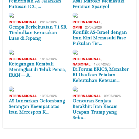
Pemerintah AS Jalankan
Asal Maroko Memasuki
Putusan ICC, …
Perairan Spanyol
28/07/2026
,
INTERNASIONAL
INTERNASIONAL
Gempa Berkekuatan 7,1 SR
25/07/2026
OPINI
Konflik AS-Israel dengan
Timbulkan Kerusakan
Iran Kini Memasuki Fase
Luas di Jepang
Pukulan Ter…
18/07/2026
,
INTERNASIONAL
INTERNASIONAL
Ketegangan Kembali
17/07/2026
NASIONAL
Di Forum BRICS, Menaker
Meningkat di Teluk Persia,
RI Usulkan Petakan
IRAN – A…
Kebutuhan Keteram…
13/07/2026
09/07/2026
INTERNASIONAL
INTERNASIONAL
AS Lancarkan Gelombang
Gencaran Senjata
Serangan Keempat atas
Berakhir: Iran Kecam
Iran Merespon K…
Ucapan Trump yang
Sebu…