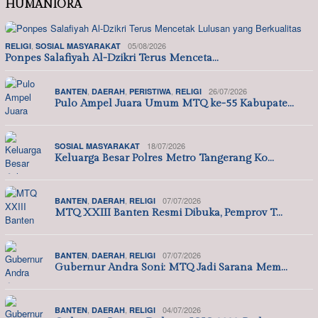
HUMANIORA
,
05/08/2026
RELIGI
SOSIAL MASYARAKAT
Ponpes Salafiyah Al-Dzikri Terus Menceta…
,
,
,
26/07/2026
BANTEN
DAERAH
PERISTIWA
RELIGI
Pulo Ampel Juara Umum MTQ ke-55 Kabupate…
18/07/2026
SOSIAL MASYARAKAT
Keluarga Besar Polres Metro Tangerang Ko…
,
,
07/07/2026
BANTEN
DAERAH
RELIGI
MTQ XXIII Banten Resmi Dibuka, Pemprov T…
,
,
07/07/2026
BANTEN
DAERAH
RELIGI
Gubernur Andra Soni: MTQ Jadi Sarana Mem…
,
,
04/07/2026
BANTEN
DAERAH
RELIGI