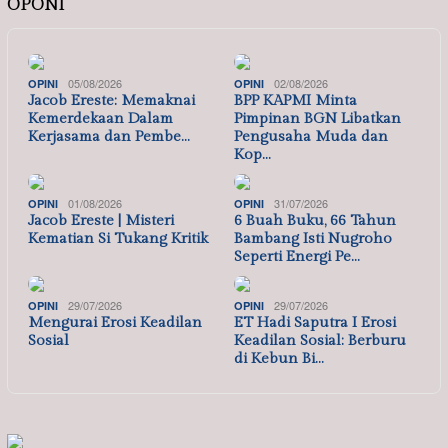
OPONI
05/08/2026
02/08/2026
OPINI
OPINI
Jacob Ereste: Memaknai
BPP KAPMI Minta
Kemerdekaan Dalam
Pimpinan BGN Libatkan
Kerjasama dan Pembe…
Pengusaha Muda dan
Kop…
01/08/2026
31/07/2026
OPINI
OPINI
Jacob Ereste | Misteri
6 Buah Buku, 66 Tahun
Kematian Si Tukang Kritik
Bambang Isti Nugroho
Seperti Energi Pe…
29/07/2026
29/07/2026
OPINI
OPINI
Mengurai Erosi Keadilan
ET Hadi Saputra I Erosi
Sosial
Keadilan Sosial: Berburu
di Kebun Bi…