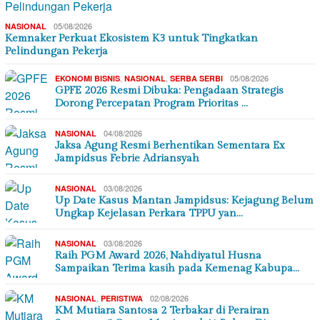
05/08/2026
NASIONAL
Kemnaker Perkuat Ekosistem K3 untuk Tingkatkan
Pelindungan Pekerja
,
,
05/08/2026
EKONOMI BISNIS
NASIONAL
SERBA SERBI
GPFE 2026 Resmi Dibuka: Pengadaan Strategis
Dorong Percepatan Program Prioritas …
04/08/2026
NASIONAL
Jaksa Agung Resmi Berhentikan Sementara Ex
Jampidsus Febrie Adriansyah
03/08/2026
NASIONAL
Up Date Kasus Mantan Jampidsus: Kejagung Belum
Ungkap Kejelasan Perkara TPPU yan…
03/08/2026
NASIONAL
Raih PGM Award 2026, Nahdiyatul Husna
Sampaikan Terima kasih pada Kemenag Kabupa…
,
02/08/2026
NASIONAL
PERISTIWA
KM Mutiara Santosa 2 Terbakar di Perairan