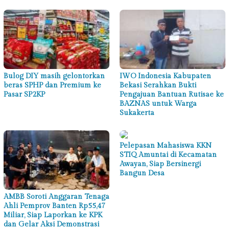
Bulog DIY masih gelontorkan
IWO Indonesia Kabupaten
beras SPHP dan Premium ke
Bekasi Serahkan Bukti
Pasar SP2KP
Pengajuan Bantuan Rutisae ke
BAZNAS untuk Warga
Sukakerta
Pelepasan Mahasiswa KKN
STIQ Amuntai di Kecamatan
Awayan, Siap Bersinergi
Bangun Desa
AMBB Soroti Anggaran Tenaga
Ahli Pemprov Banten Rp55,47
Miliar, Siap Laporkan ke KPK
dan Gelar Aksi Demonstrasi