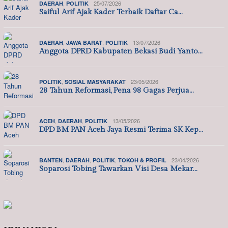
,
25/07/2026
DAERAH
POLITIK
Saiful Arif Ajak Kader Terbaik Daftar Ca…
,
,
13/07/2026
DAERAH
JAWA BARAT
POLITIK
Anggota DPRD Kabupaten Bekasi Budi Yanto…
,
23/05/2026
POLITIK
SOSIAL MASYARAKAT
28 Tahun Reformasi, Pena 98 Gagas Perjua…
,
,
13/05/2026
ACEH
DAERAH
POLITIK
DPD BM PAN Aceh Jaya Resmi Terima SK Kep…
,
,
,
23/04/2026
BANTEN
DAERAH
POLITIK
TOKOH & PROFIL
Soparosi Tobing Tawarkan Visi Desa Mekar…