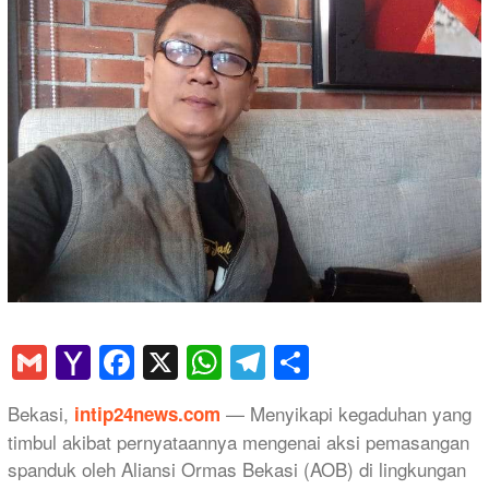
Gmail
Yahoo
Facebook
X
WhatsApp
Telegram
Share
Mail
​Bekasi,
— Menyikapi kegaduhan yang
intip24news.com
timbul akibat pernyataannya mengenai aksi pemasangan
spanduk oleh Aliansi Ormas Bekasi (AOB) di lingkungan