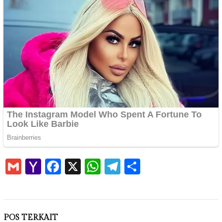
Gmail
Yahoo
Facebook
X
WhatsApp
Telegram
Share
Mail
POS TERKAIT