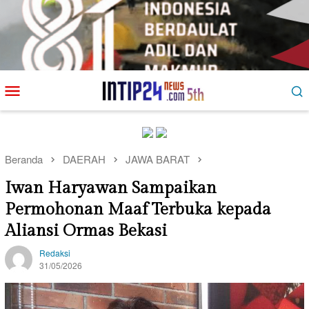
Loncat
Menu
ke
Mobile
konten
Beranda
DAERAH
JAWA BARAT
Iwan Haryawan Sampaikan
Permohonan Maaf Terbuka kepada
Aliansi Ormas Bekasi
Redaksi
31/05/2026