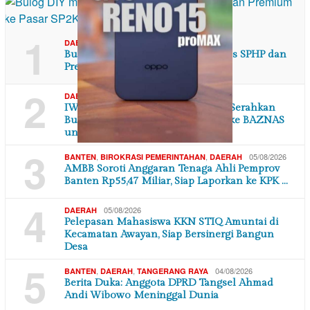
1
,
06/08/2026
DAERAH
DI YOGYAKARTA
Bulog DIY masih gelontorkan beras SPHP dan
Premium ke Pasar SP2KP
2
,
06/08/2026
DAERAH
JAWA BARAT
IWO Indonesia Kabupaten Bekasi Serahkan
Bukti Pengajuan Bantuan Rutisae ke BAZNAS
unt…
3
,
,
05/08/2026
BANTEN
BIROKRASI PEMERINTAHAN
DAERAH
AMBB Soroti Anggaran Tenaga Ahli Pemprov
Banten Rp55,47 Miliar, Siap Laporkan ke KPK …
4
05/08/2026
DAERAH
Pelepasan Mahasiswa KKN STIQ Amuntai di
Kecamatan Awayan, Siap Bersinergi Bangun
Desa
5
,
,
04/08/2026
BANTEN
DAERAH
TANGERANG RAYA
Berita Duka: Anggota DPRD Tangsel Ahmad
Andi Wibowo Meninggal Dunia