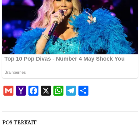
Gmail
Yahoo
Facebook
X
WhatsApp
Telegram
Share
Mail
POS TERKAIT