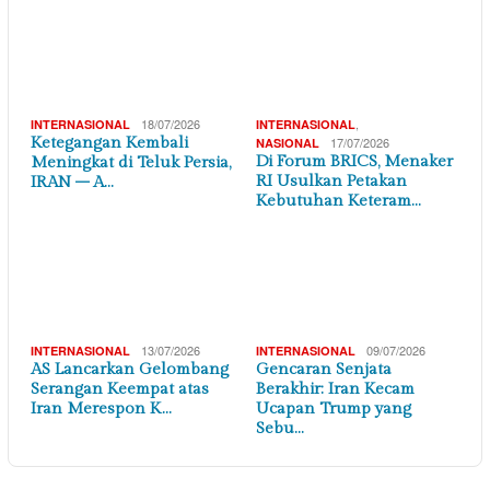
DUNIA
01/08/2026
31/07/2026
INTERNASIONAL
INTERNASIONAL
Walikota New York Minta
Ribuan Imigran Gelap
Pemerintah AS Jalankan
Asal Maroko Memasuki
Putusan ICC, …
Perairan Spanyol