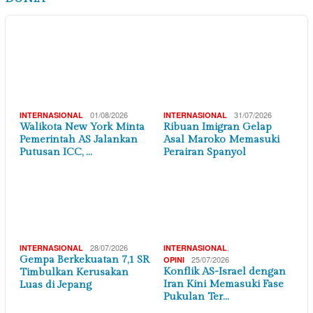
,
,
05/08/2026
EKONOMI BISNIS
NASIONAL
SERBA SERBI
GPFE 2026 Resmi Dibuka: Pengadaan Strategis
Dorong Percepatan Program Prioritas …
04/08/2026
NASIONAL
Jaksa Agung Resmi Berhentikan Sementara Ex
Jampidsus Febrie Adriansyah
03/08/2026
NASIONAL
Up Date Kasus Mantan Jampidsus: Kejagung Belum
Ungkap Kejelasan Perkara TPPU yan…
03/08/2026
NASIONAL
Raih PGM Award 2026, Nahdiyatul Husna
Sampaikan Terima kasih pada Kemenag Kabupa…