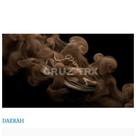
28/07/2026
,
INTERNASIONAL
INTERNASIONAL
Gempa Berkekuatan 7,1 SR
25/07/2026
OPINI
Konflik AS-Israel dengan
Timbulkan Kerusakan
Iran Kini Memasuki Fase
Luas di Jepang
Pukulan Ter…
18/07/2026
,
INTERNASIONAL
INTERNASIONAL
Ketegangan Kembali
17/07/2026
NASIONAL
Di Forum BRICS, Menaker
Meningkat di Teluk Persia,
RI Usulkan Petakan
IRAN – A…
Kebutuhan Keteram…