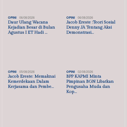
06/08/2026
RELIGI
Dari Puncak Gunung Karang, Alumni Gontor…
,
05/08/2026
RELIGI
SOSIAL MASYARAKAT
Ponpes Salafiyah Al-Dzikri Terus Menceta…
,
,
,
26/07/2026
BANTEN
DAERAH
PERISTIWA
RELIGI
Pulo Ampel Juara Umum MTQ ke-55 Kabupate…
18/07/2026
SOSIAL MASYARAKAT
Keluarga Besar Polres Metro Tangerang Ko…
,
,
07/07/2026
BANTEN
DAERAH
RELIGI