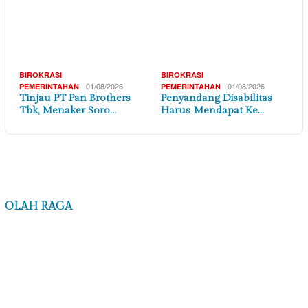
4
Mutu Dipertanyakan, Tulangan Besi Proyek
Jalan Poros Desa di Karawang Diduga Tak
Laya…
5
,
06/08/2026
BANTEN
DAERAH
Audiensi Bersama Disperindag Banten, LIN DPD
Banten Perkuat Sinergi dan Kolaborasi Pe…
6
,
06/08/2026
DAERAH
DI YOGYAKARTA
Bulog DIY masih gelontorkan beras SPHP dan
Premium ke Pasar SP2KP
BIROKRASI PEMERINTAHAN