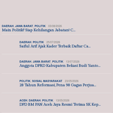
Polresta Tangerang
Polri-TNI Kompak Temui
Bareng Mahasiswa
Pengemudi Ojol, Hadir
Lentera Muda Gelar
Bawa Bantuan da…
Jumat…
Personel Polsek Pontang
Kemarau Tingkatkan
Bergerak Cepat Padamkan
Risiko Kebakaran,
Kebakaran La…
Kapolresta Tangerang Mi…