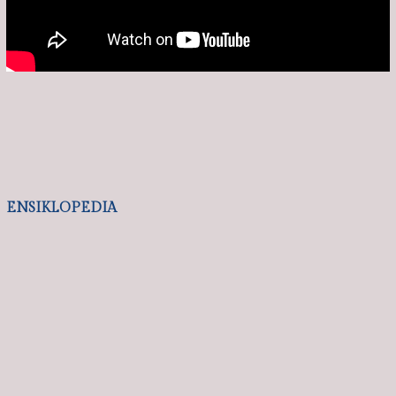
OPONI
06/08/2026
06/08/2026
OPINI
OPINI
Daur Ulang Wacana
Jacob Ereste :Teori Sosial
Kejadian Besar di Bulan
Denny JA Tentang Aksi
Agustus I ET Hadi …
Demonstrasi…
05/08/2026
02/08/2026
OPINI
OPINI
Jacob Ereste: Memaknai
BPP KAPMI Minta
Kemerdekaan Dalam
Pimpinan BGN Libatkan
Kerjasama dan Pembe…
Pengusaha Muda dan
Kop…