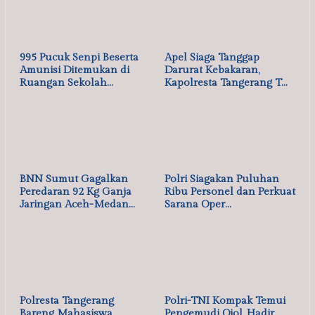
06/08/2026
OLAHRAGA
Tim U-21 Balangan Raih Juara III Gubernu…
,
05/08/2026
OLAHRAGA
SEJARAH & BUDAYA
Muktamar XVI Tapak Suci Digelar di Semar…
04/08/2026
OLAHRAGA
Piala AFF 2026: Timnas Indonesia Kalah 0…
02/08/2026
OLAHRAGA
Ditentang UEFA dan CONCACAF, Presiden FI…
31/07/2026
OLAHRAGA
Unggul Jumlah Pemain Timnas Indonesia Be…