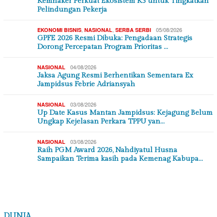
TAJUK UTAMA
,
06/08/2026
HUKUM & KRIMINAL
NASIONAL
995 Pucuk Senpi Beserta Amunisi Ditemukan di Ruangan
Sekolah Swasta di Jakarta S…
05/08/2026
NASIONAL
Kemnaker Perkuat Ekosistem K3 untuk Tingkatkan
Pelindungan Pekerja