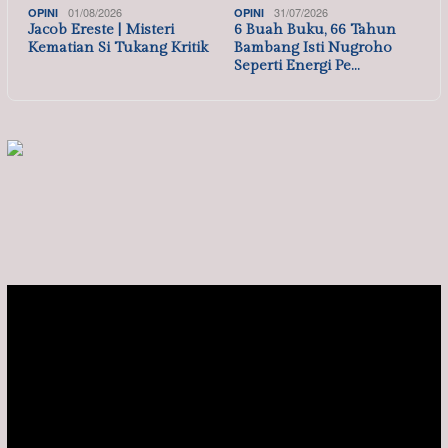
MTQ XXIII Banten Resmi Dibuka, Pemprov T…
,
,
07/07/2026
BANTEN
DAERAH
RELIGI
Gubernur Andra Soni: MTQ Jadi Sarana Mem…