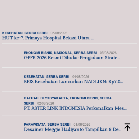
01/08/2026
31/07/2026
OPINI
OPINI
Jacob Ereste | Misteri
6 Buah Buku, 66 Tahun
Kematian Si Tukang Kritik
Bambang Isti Nugroho
Seperti Energi Pe…