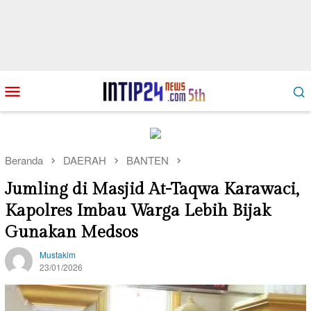
Loncat
Menu
ke
Mobile
konten
Beranda
DAERAH
BANTEN
Jumling di Masjid At-Taqwa Karawaci,
Kapolres Imbau Warga Lebih Bijak
Gunakan Medsos
Mustakim
23/01/2026