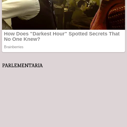
HUKUM & KRIMINAL
995 Pucuk Senpi Beserta
Apel Siaga Tanggap
Amunisi Ditemukan di
Darurat Kebakaran,
Ruangan Sekolah…
Kapolresta Tangerang T…
BNN Sumut Gagalkan
Polri Siagakan Puluhan
Peredaran 92 Kg Ganja
Ribu Personel dan Perkuat
Jaringan Aceh-Medan…
Sarana Oper…