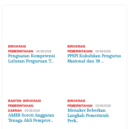
1
,
06/08/2026
DAERAH
DI YOGYAKARTA
Kapanewon Tanjungsari Laksanakan Evaluasi
Pembangunan Zona Integritas Menuju WBK
2
,
06/08/2026
DAERAH
JAWA BARAT
Ganti Rugi Tak Kunjung Dibayar, Wawan
Irawan Didampingi Kuasa Hukum Geruduk 3
Instans…
3
,
,
06/08/2026
BANTEN
DAERAH
EKONOMI BISNIS
Permintaan Jagung Industri Pakan Tembus 2
Juta Ton, Andra Soni Dorong Satu Desa Satu …
,
06/08/2026
DAERAH
JAWA BARAT