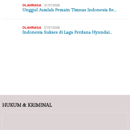
BIROKRASI
BIROKRASI
01/08/2026
01/08/2026
PEMERINTAHAN
PEMERINTAHAN
Tinjau PT Pan Brothers
Penyandang Disabilitas
Tbk, Menaker Soro…
Harus Mendapat Ke…
OLAH RAGA