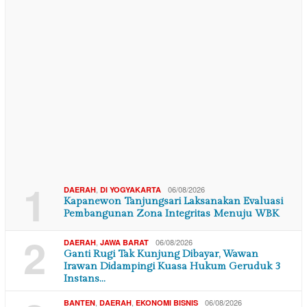
13/07/2026
09/07/2026
INTERNASIONAL
INTERNASIONAL
AS Lancarkan Gelombang
Gencaran Senjata
Serangan Keempat atas
Berakhir: Iran Kecam
Iran Merespon K…
Ucapan Trump yang
Sebu…