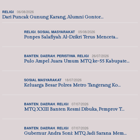
,
,
03/08/2026
DAERAH
JAWA BARAT
POLITIK
Main Politik? Siap Kehilangan Jabatan! C…
,
25/07/2026
DAERAH
POLITIK
Saiful Arif Ajak Kader Terbaik Daftar Ca…
,
,
13/07/2026
DAERAH
JAWA BARAT
POLITIK
Anggota DPRD Kabupaten Bekasi Budi Yanto…
,
23/05/2026
POLITIK
SOSIAL MASYARAKAT