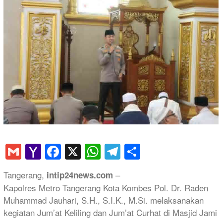
Gmail
Yahoo
Facebook
X
WhatsApp
Telegram
Share
Mail
Tangerang,
–
intip24news.com
Kapolres Metro Tangerang Kota Kombes Pol. Dr. Raden
Muhammad Jauhari, S.H., S.I.K., M.Si. melaksanakan
kegiatan Jum’at Keliling dan Jum’at Curhat di Masjid Jami