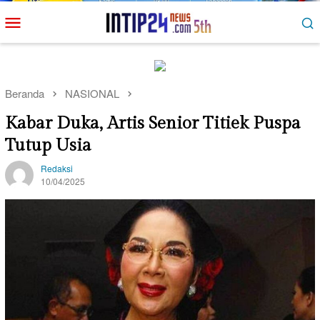
Loncat
Menu
ke
Mobile
konten
Beranda
NASIONAL
Kabar Duka, Artis Senior Titiek Puspa
Tutup Usia
Redaksi
10/04/2025