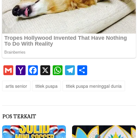
Gmail
Yahoo
Facebook
X
WhatsApp
Telegram
Share
Mail
artis senior
titiek puspa
titiek puspa meninggal dunia
POS TERKAIT