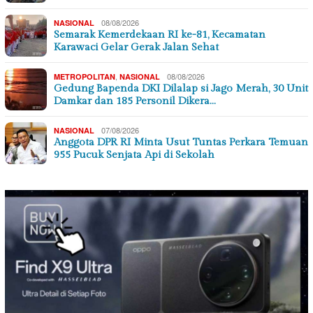
08/08/2026
NASIONAL
Semarak Kemerdekaan RI ke-81, Kecamatan
Karawaci Gelar Gerak Jalan Sehat
,
08/08/2026
METROPOLITAN
NASIONAL
Gedung Bapenda DKI Dilalap si Jago Merah, 30 Unit
Damkar dan 185 Personil Dikera…
07/08/2026
NASIONAL
Anggota DPR RI Minta Usut Tuntas Perkara Temuan
955 Pucuk Senjata Api di Sekolah