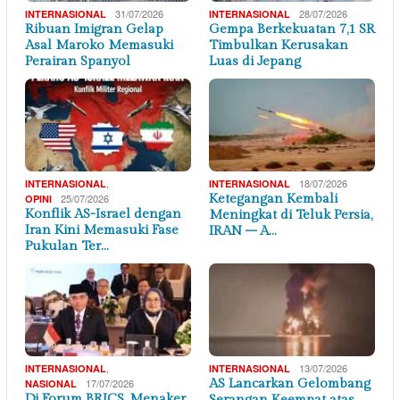
31/07/2026
28/07/2026
INTERNASIONAL
INTERNASIONAL
Ribuan Imigran Gelap
Gempa Berkekuatan 7,1 SR
Asal Maroko Memasuki
Timbulkan Kerusakan
Perairan Spanyol
Luas di Jepang
,
18/07/2026
INTERNASIONAL
INTERNASIONAL
25/07/2026
Ketegangan Kembali
OPINI
Konflik AS-Israel dengan
Meningkat di Teluk Persia,
Iran Kini Memasuki Fase
IRAN – A…
Pukulan Ter…
,
13/07/2026
INTERNASIONAL
INTERNASIONAL
17/07/2026
AS Lancarkan Gelombang
NASIONAL
Di Forum BRICS, Menaker
Serangan Keempat atas