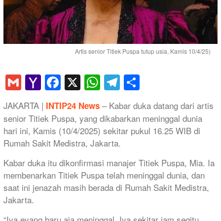
Artis senior Titiek Puspa tutup usia, Kamis 10/4/25)
Gmail
Yahoo
Facebook
X
WhatsApp
Telegram
Share
Mail
JAKARTA |
– Kabar duka datang dari artis
INTIP24 News
senior Titiek Puspa, yang dikabarkan meninggal dunia
hari ini, Kamis (10/4/2025) sekitar pukul 16.25 WIB di
Rumah Sakit Medistra, Jakarta.
Kabar duka itu dikonfirmasi manajer Titiek Puspa, Mia. Ia
membenarkan Titiek Puspa telah meninggal dunia, dan
saat ini jenazah masih berada di Rumah Sakit Medistra,
Jakarta.
“Iya eyang baru aja meninggal, Iya sekitar jam segitu.