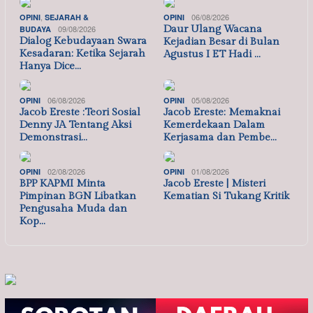
,
06/08/2026
OPINI
SEJARAH &
OPINI
09/08/2026
Daur Ulang Wacana
BUDAYA
Dialog Kebudayaan Swara
Kejadian Besar di Bulan
Kesadaran: Ketika Sejarah
Agustus I ET Hadi …
Hanya Dice…
06/08/2026
05/08/2026
OPINI
OPINI
Jacob Ereste :Teori Sosial
Jacob Ereste: Memaknai
Denny JA Tentang Aksi
Kemerdekaan Dalam
Demonstrasi…
Kerjasama dan Pembe…
02/08/2026
01/08/2026
OPINI
OPINI
BPP KAPMI Minta
Jacob Ereste | Misteri
Pimpinan BGN Libatkan
Kematian Si Tukang Kritik
Pengusaha Muda dan
Kop…