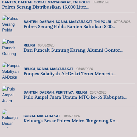
,
,
,
09/08/2026
BANTEN
DAERAH
SOSIAL MASYARAKAT
TNI POLRI
Polres Serang Distribusikan 16.000 Liter…
,
,
,
07/08/2026
BANTEN
DAERAH
SOSIAL MASYARAKAT
TNI POLRI
Polres Serang Polda Banten Salurkan 8.00…
06/08/2026
RELIGI
Dari Puncak Gunung Karang, Alumni Gontor…
,
05/08/2026
RELIGI
SOSIAL MASYARAKAT
Ponpes Salafiyah Al-Dzikri Terus Menceta…
,
,
,
26/07/2026
BANTEN
DAERAH
PERISTIWA
RELIGI
Pulo Ampel Juara Umum MTQ ke-55 Kabupate…
18/07/2026
SOSIAL MASYARAKAT
Keluarga Besar Polres Metro Tangerang Ko…