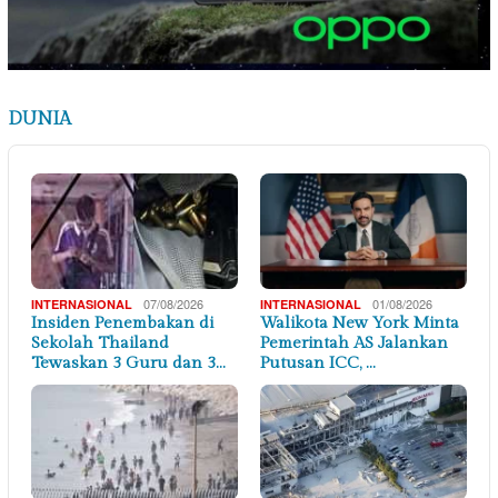
DUNIA
07/08/2026
01/08/2026
INTERNASIONAL
INTERNASIONAL
Insiden Penembakan di
Walikota New York Minta
Sekolah Thailand
Pemerintah AS Jalankan
Tewaskan 3 Guru dan 3…
Putusan ICC, …