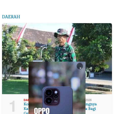
DAERAH
×
1
,
,
09/08/2026
DAERAH
DI YOGYAKARTA
TNI POLRI
Kodim 0729/Bantul Tekankan Pentingnya
Karakter dan Semangat Bela Negara Bagi
Generasi…