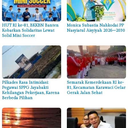
HUT RI ke-81, BKKBN Banten
Monica Subastia Nahkodai PP
Kobarkan Solidaritas Lewat
Nasyiatul Aisyiyah 2026–2030
Solid Mini Soccer
Pilkades Rasa Intimidasi:
Semarak Kemerdekaan RI ke-
Pegawai SPPG Jayabakti
81, Kecamatan Karawaci Gelar
Kehilangan Pekerjaan, Karena
Gerak Jalan Sehat
Berbeda Pilihan