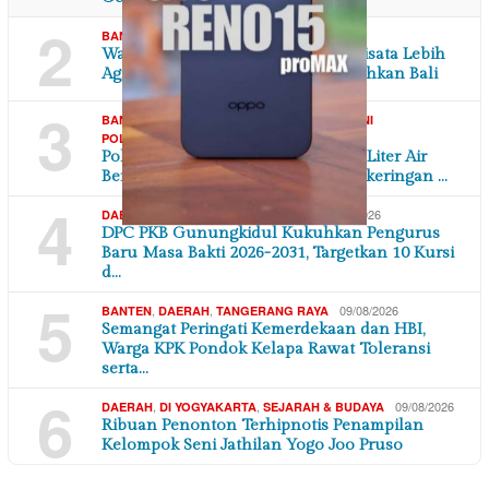
2
,
,
09/08/2026
BANTEN
DAERAH
PARAWISATA
Wagub Banten Dorong Promosi Wisata Lebih
Agresif: Banten Punya Potensi Kalahkan Bali
3
,
,
,
BANTEN
DAERAH
SOSIAL MASYARAKAT
TNI
09/08/2026
POLRI
Polres Serang Distribusikan 16.000 Liter Air
Bersih untuk Warga Terdampak Kekeringan …
4
,
,
09/08/2026
DAERAH
DI YOGYAKARTA
POLITIK
DPC PKB Gunungkidul Kukuhkan Pengurus
Baru Masa Bakti 2026-2031, Targetkan 10 Kursi
d…
5
,
,
09/08/2026
BANTEN
DAERAH
TANGERANG RAYA
Semangat Peringati Kemerdekaan dan HBI,
Warga KPK Pondok Kelapa Rawat Toleransi
serta…
6
,
,
09/08/2026
DAERAH
DI YOGYAKARTA
SEJARAH & BUDAYA
Ribuan Penonton Terhipnotis Penampilan
Kelompok Seni Jathilan Yogo Joo Pruso