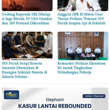
Gedung Bapenda DKI Dilalap
Anggota DPR RI Minta Usut
si Jago Merah, 30 Unit Damkar
Tuntas Perkara Temuan 955
dan 185 Personil Dikerahkan
Pucuk Senjata Api di Sekolah
995 Pucuk Senpi Beserta
Kemnaker Perkuat Ekosistem
Amunisi Ditemukan di
K3 untuk Tingkatkan
Ruangan Sekolah Swasta di
Pelindungan Pekerja
Jakarta Selatan