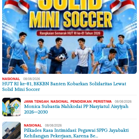
08/08/2026
NASIONAL
HUT RI ke-81, BKKBN Banten Kobarkan Solidaritas Lewat
Solid Mini Soccer
,
,
,
08/08/2026
JAWA TENGAH
NASIONAL
PENDIDIKAN
PERISTIWA
Monica Subastia Nahkodai PP Nasyiatul Aisyiyah
2026–2030
08/08/2026
NASIONAL
Pilkades Rasa Intimidasi: Pegawai SPPG Jayabakti
Kehilangan Pekerjaan, Karena Be…