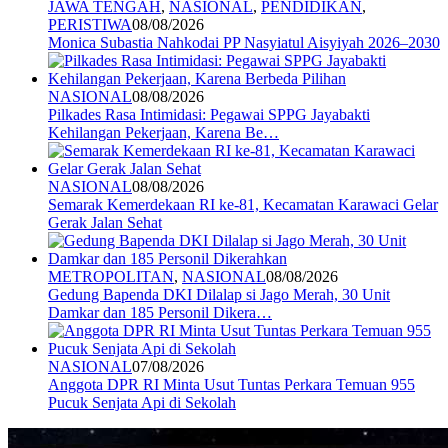
JAWA TENGAH
,
NASIONAL
,
PENDIDIKAN
,
PERISTIWA
08/08/2026
Monica Subastia Nahkodai PP Nasyiatul Aisyiyah 2026–2030
NASIONAL
08/08/2026
Pilkades Rasa Intimidasi: Pegawai SPPG Jayabakti
Kehilangan Pekerjaan, Karena Be…
NASIONAL
08/08/2026
Semarak Kemerdekaan RI ke-81, Kecamatan Karawaci Gelar
Gerak Jalan Sehat
METROPOLITAN
,
NASIONAL
08/08/2026
Gedung Bapenda DKI Dilalap si Jago Merah, 30 Unit
Damkar dan 185 Personil Dikera…
NASIONAL
07/08/2026
Anggota DPR RI Minta Usut Tuntas Perkara Temuan 955
Pucuk Senjata Api di Sekolah