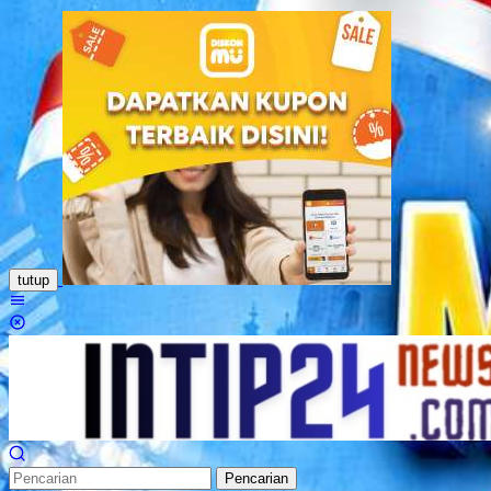
Loncat
ke
konten
tutup
Menu
Mobile
Pencarian