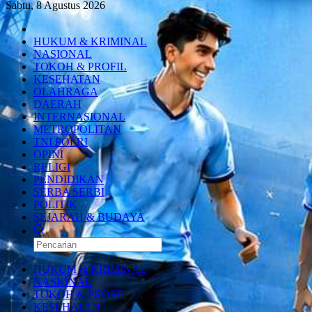
Sabtu, 8 Agustus 2026
HUKUM & KRIMINAL
NASIONAL
TOKOH & PROFIL
KESEHATAN
OLAHRAGA
DAERAH
INTERNASIONAL
METROPOLITAN
TNI POLRI
OPINI
RELIGI
PENDIDIKAN
SERBA SERBI
POLITIK
SEJARAH & BUDAYA
HUKUM & KRIMINAL
NASIONAL
TOKOH & PROFIL
KESEHATAN