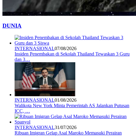
DUNIA
INTERNASIONAL
07/08/2026
Insiden Penembakan di Sekolah Thailand Tewaskan 3 Guru
dan 3…
INTERNASIONAL
01/08/2026
Walikota New York Minta Pemerintah AS Jalankan Putusan
ICC, …
INTERNASIONAL
31/07/2026
Ribuan Imigran Gelap Asal Maroko Memasuki Perairan