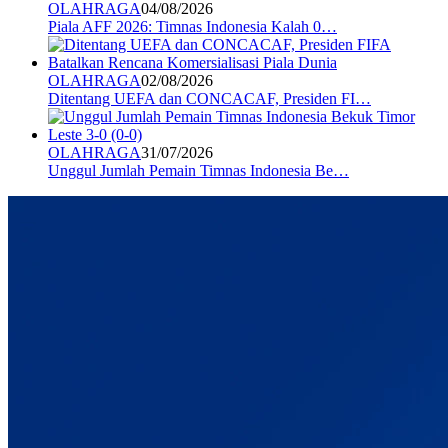
OLAHRAGA
04/08/2026
Piala AFF 2026: Timnas Indonesia Kalah 0…
OLAHRAGA
02/08/2026
Ditentang UEFA dan CONCACAF, Presiden FI…
OLAHRAGA
31/07/2026
Unggul Jumlah Pemain Timnas Indonesia Be…