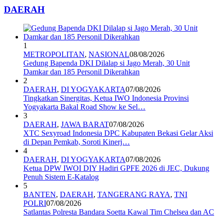
DAERAH
1
METROPOLITAN
,
NASIONAL
08/08/2026
Gedung Bapenda DKI Dilalap si Jago Merah, 30 Unit
Damkar dan 185 Personil Dikerahkan
2
DAERAH
,
DI YOGYAKARTA
07/08/2026
Tingkatkan Sinergitas, Ketua IWO Indonesia Provinsi
Yogyakarta Bakal Road Show ke Sel…
3
DAERAH
,
JAWA BARAT
07/08/2026
XTC Sexyroad Indonesia DPC Kabupaten Bekasi Gelar Aksi
di Depan Pemkab, Soroti Kinerj…
4
DAERAH
,
DI YOGYAKARTA
07/08/2026
Ketua DPW IWOI DIY Hadiri GPFE 2026 di JEC, Dukung
Penuh Sistem E-Katalog
5
BANTEN
,
DAERAH
,
TANGERANG RAYA
,
TNI
POLRI
07/08/2026
Satlantas Polresta Bandara Soetta Kawal Tim Chelsea dan AC