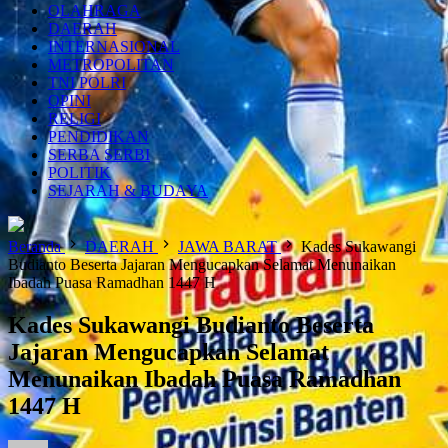
OLAHRAGA
DAERAH
INTERNASIONAL
METROPOLITAN
TNI POLRI
OPINI
RELIGI
PENDIDIKAN
SERBA SERBI
POLITIK
SEJARAH & BUDAYA
Beranda
DAERAH
JAWA BARAT
Kades Sukawangi
Budianto Beserta Jajaran Mengucapkan Selamat Menunaikan
Ibadah Puasa Ramadhan 1447 H
Kades Sukawangi Budianto Beserta
Jajaran Mengucapkan Selamat
Menunaikan Ibadah Puasa Ramadhan
1447 H