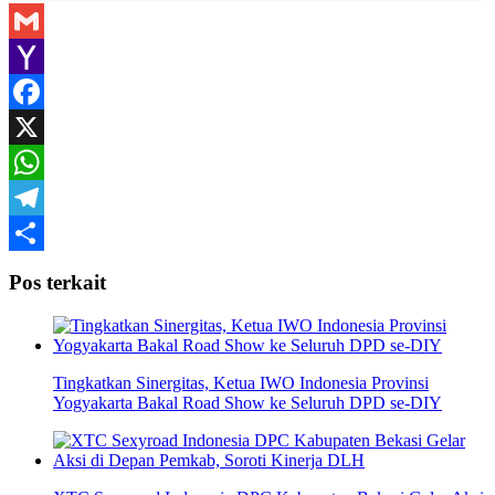
Gmail
Yahoo
Mail
Facebook
X
WhatsApp
Telegram
Share
Pos terkait
Tingkatkan Sinergitas, Ketua IWO Indonesia Provinsi
Yogyakarta Bakal Road Show ke Seluruh DPD se-DIY