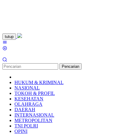
Loncat
tutup
ke
Menu
konten
Mobile
Pencarian
HUKUM & KRIMINAL
NASIONAL
TOKOH & PROFIL
KESEHATAN
OLAHRAGA
DAERAH
INTERNASIONAL
METROPOLITAN
TNI POLRI
OPINI