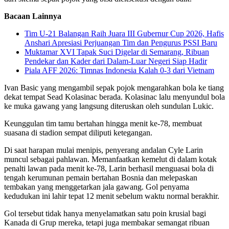
Bacaan Lainnya
Tim U-21 Balangan Raih Juara III Gubernur Cup 2026, Hafis
Anshari Apresiasi Perjuangan Tim dan Pengurus PSSI Baru
Muktamar XVI Tapak Suci Digelar di Semarang, Ribuan
Pendekar dan Kader dari Dalam-Luar Negeri Siap Hadir
Piala AFF 2026: Timnas Indonesia Kalah 0-3 dari Vietnam
Ivan Basic yang mengambil sepak pojok mengarahkan bola ke tiang
dekat tempat Sead Kolasinac berada. Kolasinac lalu menyundul bola
ke muka gawang yang langsung diteruskan oleh sundulan Lukic.
Keunggulan tim tamu bertahan hingga menit ke-78, membuat
suasana di stadion sempat diliputi ketegangan.
Di saat harapan mulai menipis, penyerang andalan Cyle Larin
muncul sebagai pahlawan. Memanfaatkan kemelut di dalam kotak
penalti lawan pada menit ke-78, Larin berhasil menguasai bola di
tengah kerumunan pemain bertahan Bosnia dan melepaskan
tembakan yang menggetarkan jala gawang. Gol penyama
kedudukan ini lahir tepat 12 menit sebelum waktu normal berakhir.
Gol tersebut tidak hanya menyelamatkan satu poin krusial bagi
Kanada di Grup mereka, tetapi juga membakar semangat ribuan