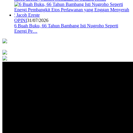
OPINI
31/07/2026
6 Buah Buku, 66 Tahun Bambang Isti Nugroho Seperti
Energi Pe…