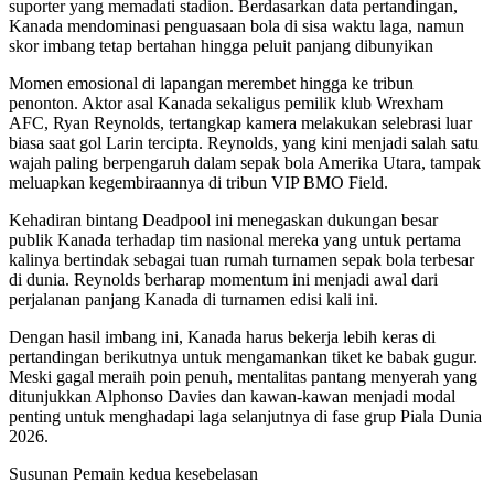
suporter yang memadati stadion. Berdasarkan data pertandingan,
Kanada mendominasi penguasaan bola di sisa waktu laga, namun
skor imbang tetap bertahan hingga peluit panjang dibunyikan
Momen emosional di lapangan merembet hingga ke tribun
penonton. Aktor asal Kanada sekaligus pemilik klub Wrexham
AFC, Ryan Reynolds, tertangkap kamera melakukan selebrasi luar
biasa saat gol Larin tercipta. Reynolds, yang kini menjadi salah satu
wajah paling berpengaruh dalam sepak bola Amerika Utara, tampak
meluapkan kegembiraannya di tribun VIP BMO Field.
Kehadiran bintang Deadpool ini menegaskan dukungan besar
publik Kanada terhadap tim nasional mereka yang untuk pertama
kalinya bertindak sebagai tuan rumah turnamen sepak bola terbesar
di dunia. Reynolds berharap momentum ini menjadi awal dari
perjalanan panjang Kanada di turnamen edisi kali ini.
Dengan hasil imbang ini, Kanada harus bekerja lebih keras di
pertandingan berikutnya untuk mengamankan tiket ke babak gugur.
Meski gagal meraih poin penuh, mentalitas pantang menyerah yang
ditunjukkan Alphonso Davies dan kawan-kawan menjadi modal
penting untuk menghadapi laga selanjutnya di fase grup Piala Dunia
2026.
Susunan Pemain kedua kesebelasan