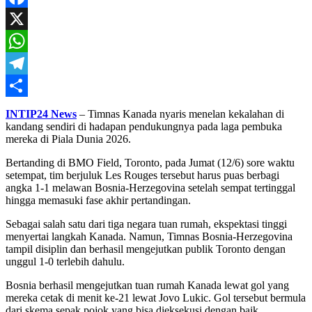
Mail
Facebook
X
WhatsApp
Telegram
Share
INTIP24 News
– Timnas Kanada nyaris menelan kekalahan di
kandang sendiri di hadapan pendukungnya pada laga pembuka
mereka di Piala Dunia 2026.
Bertanding di BMO Field, Toronto, pada Jumat (12/6) sore waktu
setempat, tim berjuluk Les Rouges tersebut harus puas berbagi
angka 1-1 melawan Bosnia-Herzegovina setelah sempat tertinggal
hingga memasuki fase akhir pertandingan.
Sebagai salah satu dari tiga negara tuan rumah, ekspektasi tinggi
menyertai langkah Kanada. Namun, Timnas Bosnia-Herzegovina
tampil disiplin dan berhasil mengejutkan publik Toronto dengan
unggul 1-0 terlebih dahulu.
Bosnia berhasil mengejutkan tuan rumah Kanada lewat gol yang
mereka cetak di menit ke-21 lewat Jovo Lukic. Gol tersebut bermula
dari skema sepak pojok yang bisa dieksekusi dengan baik.