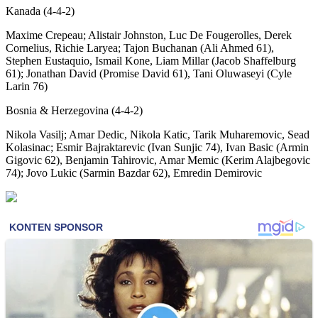
Kanada (4-4-2)
Maxime Crepeau; Alistair Johnston, Luc De Fougerolles, Derek
Cornelius, Richie Laryea; Tajon Buchanan (Ali Ahmed 61),
Stephen Eustaquio, Ismail Kone, Liam Millar (Jacob Shaffelburg
61); Jonathan David (Promise David 61), Tani Oluwaseyi (Cyle
Larin 76)
Bosnia & Herzegovina (4-4-2)
Nikola Vasilj; Amar Dedic, Nikola Katic, Tarik Muharemovic, Sead
Kolasinac; Esmir Bajraktarevic (Ivan Sunjic 74), Ivan Basic (Armin
Gigovic 62), Benjamin Tahirovic, Amar Memic (Kerim Alajbegovic
74); Jovo Lukic (Sarmin Bazdar 62), Emredin Demirovic