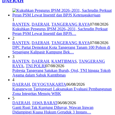
DAERAH
1
BANTEN
,
DAERAH
,
TANGERANG RAYA
07/08/2026
Kukuhkan Pengurus IPSM 2026–2031, Sachrudin Perkuat
Peran PSM Lewat Insentif dan BPJS…
2
BANTEN
,
DAERAH
,
TANGERANG RAYA
07/08/2026
DPC Partai Demokrat Kota Tangerang Tanam 100 Pohon di
Sepanjang Kalipasir Kampung Bek…
3
BANTEN
,
DAERAH
,
KAMTIBMAS
,
TANGERANG
RAYA
,
TNI POLRI
07/08/2026
Polresta Tangerang Satukan Buruh, Ojol, TNI hingga Tokoh
Agama dalam Sabuk Kamtibmas
4
DAERAH
,
DI YOGYAKARTA
06/08/2026
Kapanewon Tanjungsari Laksanakan Evaluasi Pembangunan
Zona Integritas Menuju WBK
5
DAERAH
,
JAWA BARAT
06/08/2026
Ganti Rugi Tak Kunjung Dibayar, Wawan Irawan
Didampingi Kuasa Hukum Geruduk 3 Instans…