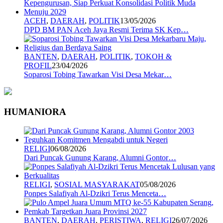
ACEH
,
DAERAH
,
POLITIK
13/05/2026
DPD BM PAN Aceh Jaya Resmi Terima SK Kep…
BANTEN
,
DAERAH
,
POLITIK
,
TOKOH &
PROFIL
23/04/2026
Soparosi Tobing Tawarkan Visi Desa Mekar…
HUMANIORA
RELIGI
06/08/2026
Dari Puncak Gunung Karang, Alumni Gontor…
RELIGI
,
SOSIAL MASYARAKAT
05/08/2026
Ponpes Salafiyah Al-Dzikri Terus Menceta…
BANTEN
,
DAERAH
,
PERISTIWA
,
RELIGI
26/07/2026