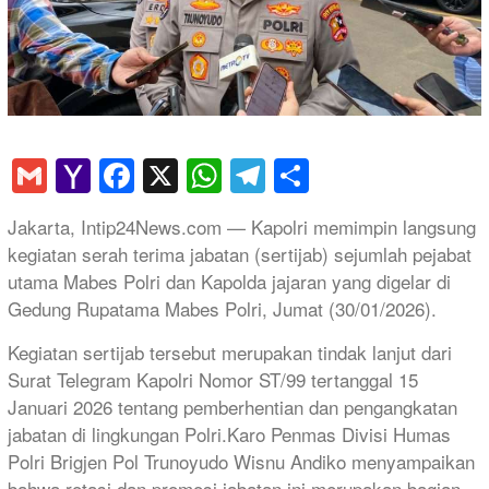
Gmail
Yahoo
Facebook
X
WhatsApp
Telegram
Share
Mail
Jakarta, Intip24News.com — Kapolri memimpin langsung
kegiatan serah terima jabatan (sertijab) sejumlah pejabat
utama Mabes Polri dan Kapolda jajaran yang digelar di
Gedung Rupatama Mabes Polri, Jumat (30/01/2026).
Kegiatan sertijab tersebut merupakan tindak lanjut dari
Surat Telegram Kapolri Nomor ST/99 tertanggal 15
Januari 2026 tentang pemberhentian dan pengangkatan
jabatan di lingkungan Polri.Karo Penmas Divisi Humas
Polri Brigjen Pol Trunoyudo Wisnu Andiko menyampaikan
bahwa rotasi dan promosi jabatan ini merupakan bagian