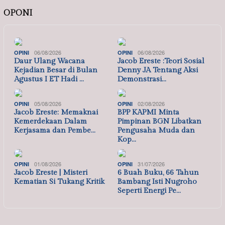
OPONI
06/08/2026
06/08/2026
OPINI
OPINI
Daur Ulang Wacana
Jacob Ereste :Teori Sosial
Kejadian Besar di Bulan
Denny JA Tentang Aksi
Agustus I ET Hadi …
Demonstrasi…
05/08/2026
02/08/2026
OPINI
OPINI
Jacob Ereste: Memaknai
BPP KAPMI Minta
Kemerdekaan Dalam
Pimpinan BGN Libatkan
Kerjasama dan Pembe…
Pengusaha Muda dan
Kop…
01/08/2026
31/07/2026
OPINI
OPINI
Jacob Ereste | Misteri
6 Buah Buku, 66 Tahun
Kematian Si Tukang Kritik
Bambang Isti Nugroho
Seperti Energi Pe…