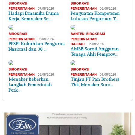
BIROKRASI
BIROKRASI
07/08/2026
06/08/2026
PEMERINTAHAN
PEMERINTAHAN
Hadapi Dinamika Dunia
Penguatan Kompetensi
Kerja, Kemnaker Se…
Lulusan Perguruan T…
,
BIROKRASI
BANTEN
BIROKRASI
06/08/2026
,
PEMERINTAHAN
PEMERINTAHAN
PPSPI Kukuhkan Pengurus
05/08/2026
DAERAH
AMBB Soroti Anggaran
Nasional dan 38 …
Tenaga Ahli Pemprov…
BIROKRASI
BIROKRASI
03/08/2026
01/08/2026
PEMERINTAHAN
PEMERINTAHAN
Menaker Beberkan
Tinjau PT Pan Brothers
Langkah Pemerintah
Tbk, Menaker Soro…
Perk…