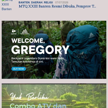
,
,
07/07/2026
BANTEN
DAERAH
RELIGI
MTQ XXIII Banten Resmi Dibuka, Pemprov T…