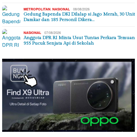
,
08/08/2026
METROPOLITAN
NASIONAL
Gedung Bapenda DKI Dilalap si Jago Merah, 30 Unit
Damkar dan 185 Personil Dikera…
07/08/2026
NASIONAL
Anggota DPR RI Minta Usut Tuntas Perkara Temuan
955 Pucuk Senjata Api di Sekolah