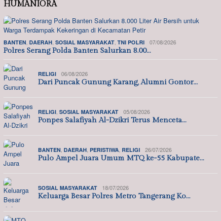
HUMANIORA
,
,
,
07/08/2026
BANTEN
DAERAH
SOSIAL MASYARAKAT
TNI POLRI
Polres Serang Polda Banten Salurkan 8.00…
06/08/2026
RELIGI
Dari Puncak Gunung Karang, Alumni Gontor…
,
05/08/2026
RELIGI
SOSIAL MASYARAKAT
Ponpes Salafiyah Al-Dzikri Terus Menceta…
,
,
,
26/07/2026
BANTEN
DAERAH
PERISTIWA
RELIGI
Pulo Ampel Juara Umum MTQ ke-55 Kabupate…
18/07/2026
SOSIAL MASYARAKAT
Keluarga Besar Polres Metro Tangerang Ko…