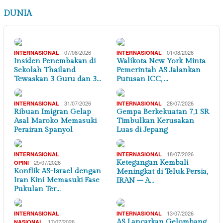
DUNIA
07/08/2026
01/08/2026
INTERNASIONAL
INTERNASIONAL
Insiden Penembakan di
Walikota New York Minta
Sekolah Thailand
Pemerintah AS Jalankan
Tewaskan 3 Guru dan 3…
Putusan ICC, …
31/07/2026
28/07/2026
INTERNASIONAL
INTERNASIONAL
Ribuan Imigran Gelap
Gempa Berkekuatan 7,1 SR
Asal Maroko Memasuki
Timbulkan Kerusakan
Perairan Spanyol
Luas di Jepang
,
18/07/2026
INTERNASIONAL
INTERNASIONAL
25/07/2026
Ketegangan Kembali
OPINI
Konflik AS-Israel dengan
Meningkat di Teluk Persia,
Iran Kini Memasuki Fase
IRAN – A…
Pukulan Ter…
,
13/07/2026
INTERNASIONAL
INTERNASIONAL
17/07/2026
AS Lancarkan Gelombang
NASIONAL