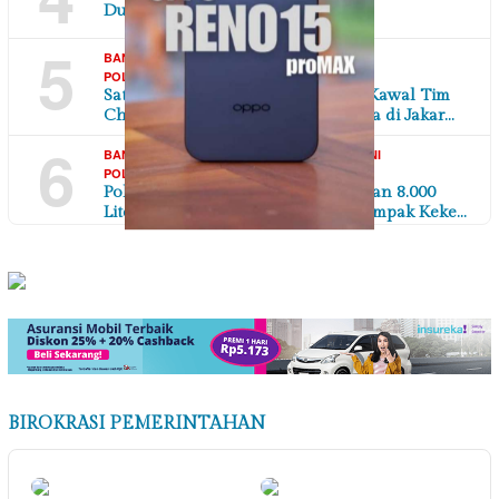
Dukung Penuh Sistem E-Katalog
5
,
,
,
BANTEN
DAERAH
TANGERANG RAYA
TNI
07/08/2026
POLRI
Satlantas Polresta Bandara Soetta Kawal Tim
Chelsea dan AC Milan Legend Tiba di Jakar…
6
,
,
,
BANTEN
DAERAH
SOSIAL MASYARAKAT
TNI
07/08/2026
POLRI
Polres Serang Polda Banten Salurkan 8.000
Liter Air Bersih untuk Warga Terdampak Keke…
BIROKRASI PEMERINTAHAN