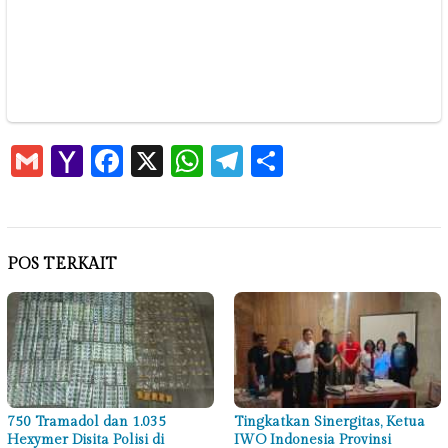
Gmail
Yahoo
Facebook
X
WhatsApp
Telegram
Share
Mail
POS TERKAIT
750 Tramadol dan 1.035
Tingkatkan Sinergitas, Ketua
Hexymer Disita Polisi di
IWO Indonesia Provinsi