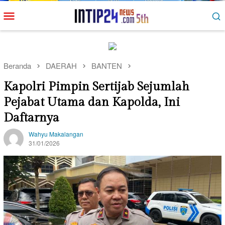
Loncat
Menu
ke
Mobile
konten
Beranda
DAERAH
BANTEN
Kapolri Pimpin Sertijab Sejumlah
Pejabat Utama dan Kapolda, Ini
Daftarnya
Wahyu Makalangan
31/01/2026