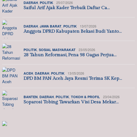
,
25/07/2026
DAERAH
POLITIK
Saiful Arif Ajak Kader Terbaik Daftar Ca…
,
,
13/07/2026
DAERAH
JAWA BARAT
POLITIK
Anggota DPRD Kabupaten Bekasi Budi Yanto…
,
23/05/2026
POLITIK
SOSIAL MASYARAKAT
28 Tahun Reformasi, Pena 98 Gagas Perjua…
,
,
13/05/2026
ACEH
DAERAH
POLITIK
DPD BM PAN Aceh Jaya Resmi Terima SK Kep…
,
,
,
23/04/2026
BANTEN
DAERAH
POLITIK
TOKOH & PROFIL
Soparosi Tobing Tawarkan Visi Desa Mekar…