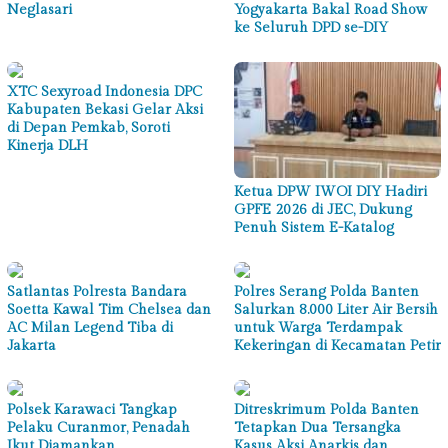
Neglasari
Yogyakarta Bakal Road Show
ke Seluruh DPD se-DIY
XTC Sexyroad Indonesia DPC
Kabupaten Bekasi Gelar Aksi
di Depan Pemkab, Soroti
Kinerja DLH
Ketua DPW IWOI DIY Hadiri
GPFE 2026 di JEC, Dukung
Penuh Sistem E-Katalog
Satlantas Polresta Bandara
Polres Serang Polda Banten
Soetta Kawal Tim Chelsea dan
Salurkan 8.000 Liter Air Bersih
AC Milan Legend Tiba di
untuk Warga Terdampak
Jakarta
Kekeringan di Kecamatan Petir
Polsek Karawaci Tangkap
Ditreskrimum Polda Banten
Pelaku Curanmor, Penadah
Tetapkan Dua Tersangka
Ikut Diamankan
Kasus Aksi Anarkis dan