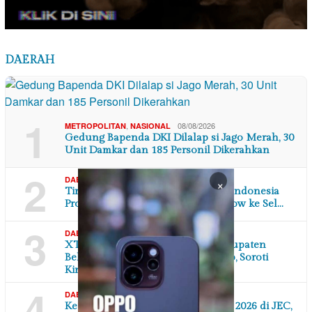
DAERAH
1
,
08/08/2026
METROPOLITAN
NASIONAL
Gedung Bapenda DKI Dilalap si Jago Merah, 30
Unit Damkar dan 185 Personil Dikerahkan
2
,
07/08/2026
DAERAH
DI YOGYAKARTA
×
Tingkatkan Sinergitas, Ketua IWO Indonesia
Provinsi Yogyakarta Bakal Road Show ke Sel…
3
,
07/08/2026
DAERAH
JAWA BARAT
XTC Sexyroad Indonesia DPC Kabupaten
Bekasi Gelar Aksi di Depan Pemkab, Soroti
Kinerj…
4
,
07/08/2026
DAERAH
DI YOGYAKARTA
Ketua DPW IWOI DIY Hadiri GPFE 2026 di JEC,