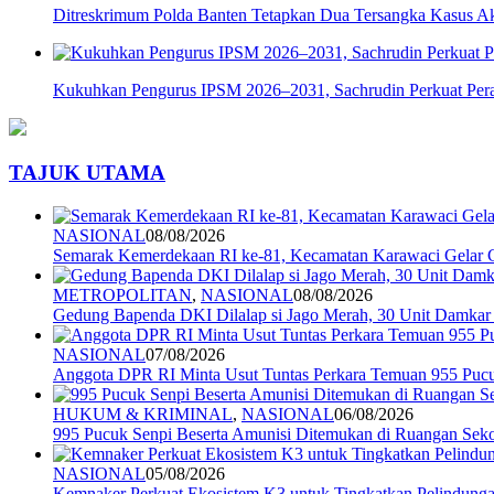
Ditreskrimum Polda Banten Tetapkan Dua Tersangka Kasus Aks
Kukuhkan Pengurus IPSM 2026–2031, Sachrudin Perkuat Pera
TAJUK UTAMA
NASIONAL
08/08/2026
Semarak Kemerdekaan RI ke-81, Kecamatan Karawaci Gelar G
METROPOLITAN
,
NASIONAL
08/08/2026
Gedung Bapenda DKI Dilalap si Jago Merah, 30 Unit Damkar
NASIONAL
07/08/2026
Anggota DPR RI Minta Usut Tuntas Perkara Temuan 955 Pucuk
HUKUM & KRIMINAL
,
NASIONAL
06/08/2026
995 Pucuk Senpi Beserta Amunisi Ditemukan di Ruangan Seko
NASIONAL
05/08/2026
Kemnaker Perkuat Ekosistem K3 untuk Tingkatkan Pelindunga