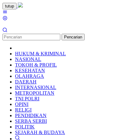
Loncat
tutup
ke
Menu
konten
Mobile
Pencarian
HUKUM & KRIMINAL
NASIONAL
TOKOH & PROFIL
KESEHATAN
OLAHRAGA
DAERAH
INTERNASIONAL
METROPOLITAN
TNI POLRI
OPINI
RELIGI
PENDIDIKAN
SERBA SERBI
POLITIK
SEJARAH & BUDAYA