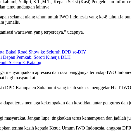
kabumi, Yulipri, S.T.,M.T., Kepala Seksi (Kasi) Pengelolaan Inform
dan tamu undangan lainnya.
ucapan selamat ulang tahun untuk IWO Indonesia yang ke-8 tahun.Ia pu
a jurnalis.
ganisasi wartawan yang terpercaya,” ucapnya.
karta Bakal Road Show ke Seluruh DPD se-DIY
i Depan Pemkab, Soroti Kinerja DLH
nuh Sistem E-Katalog
juga menyampaikan apresiasi dan rasa bangganya terhadap IWO Indo
t bagi masyarakat.
ia DPD Kabupaten Sukabumi yang telah sukses menggelar HUT IWO In
apat terus menjaga kekompakan dan kesolidan antar pengurus dan jug
 masyarakat. Jangan lupa, tingkatkan terus kemampuan dan jadilah jur
pkan terima kasih kepada Ketua Umum IWO Indonesia, anggota DPRD