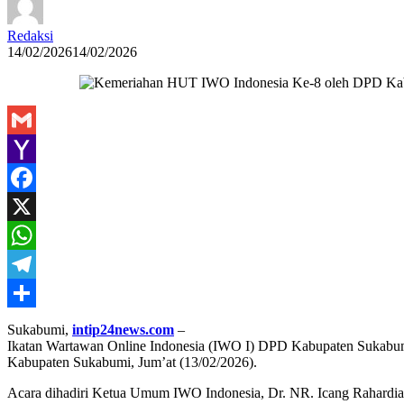
Redaksi
14/02/2026
14/02/2026
Gmail
Yahoo
Mail
Facebook
X
WhatsApp
Telegram
Share
Sukabumi,
intip24news.com
–
Ikatan Wartawan Online Indonesia (IWO I) DPD Kabupaten Sukabum
Kabupaten Sukabumi, Jum’at (13/02/2026).
Acara dihadiri Ketua Umum IWO Indonesia, Dr. NR. Icang Rahardian