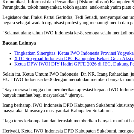
Komunikasi, Informasi dan Persandian (Diskominfosan) Kabupaten Su
Parungkuda, tokoh masyarakat, tokoh agama, anak-anak yatim piatu 
Legislator dari Fraksi Partai Gerindra, Tedi Setiadi, menyampaikan 
negara sebagai wadah organisasi profesi yang menaungi media dan par
“Selamat ulang tahun IWO Indonesia ke-8, semoga selalu menjadi or
Bacaan Lainnya
Tingkatkan Sinergitas, Ketua IWO Indonesia Provinsi Yogya
XTC Sexyroad Indonesia DPC Kabupaten Bekasi Gelar Aksi d
Ketua DPW IWOI DIY Hadiri GPFE 2026 di JEC, Dukung Pe
Selain itu, Ketua Umum IWO Indonesia, Dr. NR. Icang Rahardian, 
HUT IWO Indoensia ke-8 dengan meriah dan memberi banyak manfaa
“Saya merasa bangga dan memberikan apresiasi kepada IWO Indones
banyak manfaat bagi masyarakat,” ujarnya.
Icang berharap, IWO Indonesia DPD Kabupaten Sukabumi khususnya d
masyarakat khususnya masayarakat Kabupaten Sukabumi.
“Jaga terus kekompakan dan teruslah memberikan banyak manfaat bagi
Heriyadi, Ketua IWO Indonesia DPD Kabupaten Sukabumi, menguca