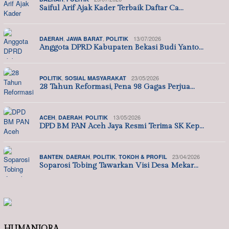
Saiful Arif Ajak Kader Terbaik Daftar Ca…
,
,
13/07/2026
DAERAH
JAWA BARAT
POLITIK
Anggota DPRD Kabupaten Bekasi Budi Yanto…
,
23/05/2026
POLITIK
SOSIAL MASYARAKAT
28 Tahun Reformasi, Pena 98 Gagas Perjua…
,
,
13/05/2026
ACEH
DAERAH
POLITIK
DPD BM PAN Aceh Jaya Resmi Terima SK Kep…
,
,
,
23/04/2026
BANTEN
DAERAH
POLITIK
TOKOH & PROFIL
Soparosi Tobing Tawarkan Visi Desa Mekar…
HUMANIORA