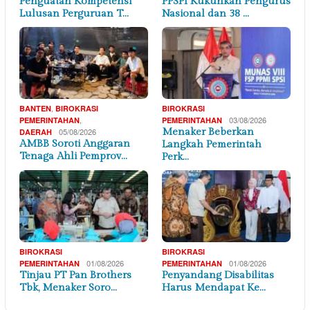
Penguatan Kompetensi
PPSPI Kukuhkan Pengurus
Lulusan Perguruan T…
Nasional dan 38 …
,
BANTEN
BIROKRASI
BIROKRASI
,
03/08/2026
PEMERINTAHAN
PEMERINTAHAN
05/08/2026
Menaker Beberkan
DAERAH
AMBB Soroti Anggaran
Langkah Pemerintah
Tenaga Ahli Pemprov…
Perk…
BIROKRASI
BIROKRASI
01/08/2026
01/08/2026
PEMERINTAHAN
PEMERINTAHAN
Tinjau PT Pan Brothers
Penyandang Disabilitas
Tbk, Menaker Soro…
Harus Mendapat Ke…