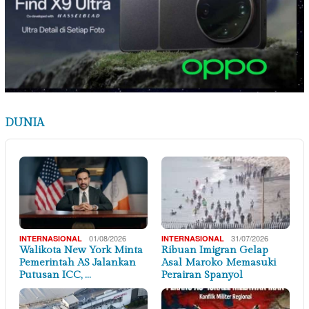
DUNIA
01/08/2026
31/07/2026
INTERNASIONAL
INTERNASIONAL
Walikota New York Minta
Ribuan Imigran Gelap
Pemerintah AS Jalankan
Asal Maroko Memasuki
Putusan ICC, …
Perairan Spanyol