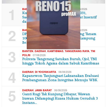
1
,
,
07/08/2026
BANTEN
DAERAH
TANGERANG RAYA
Kukuhkan Pengurus IPSM 2026–2031,
Sachrudin Perkuat Peran PSM Lewat Insentif
dan BPJS…
2
,
,
07/08/2026
BANTEN
DAERAH
TANGERANG RAYA
DPC Partai Demokrat Kota Tangerang Tanam
100 Pohon di Sepanjang Kalipasir Kampung
Bek…
3
,
,
,
,
BANTEN
DAERAH
KAMTIBMAS
TANGERANG RAYA
TNI
07/08/2026
POLRI
Polresta Tangerang Satukan Buruh, Ojol, TNI
hingga Tokoh Agama dalam Sabuk Kamtibmas
4
,
06/08/2026
DAERAH
DI YOGYAKARTA
Kapanewon Tanjungsari Laksanakan Evaluasi
Pembangunan Zona Integritas Menuju WBK
5
,
06/08/2026
DAERAH
JAWA BARAT
Ganti Rugi Tak Kunjung Dibayar, Wawan
Irawan Didampingi Kuasa Hukum Geruduk 3
Instans…