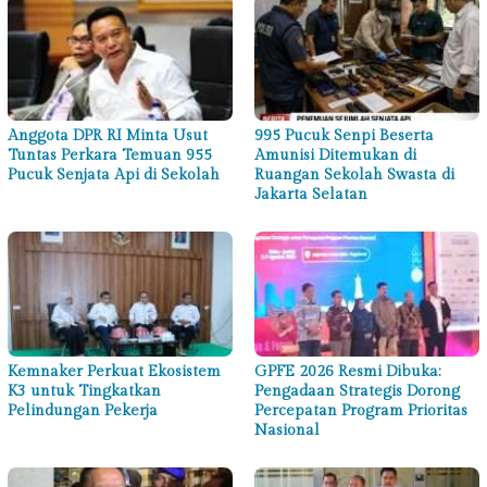
Anggota DPR RI Minta Usut
995 Pucuk Senpi Beserta
Tuntas Perkara Temuan 955
Amunisi Ditemukan di
Pucuk Senjata Api di Sekolah
Ruangan Sekolah Swasta di
Jakarta Selatan
Kemnaker Perkuat Ekosistem
GPFE 2026 Resmi Dibuka:
K3 untuk Tingkatkan
Pengadaan Strategis Dorong
Pelindungan Pekerja
Percepatan Program Prioritas
Nasional