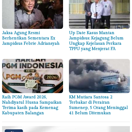
Jaksa Agung Resmi
Up Date Kasus Mantan
Berhentikan Sementara Ex
Jampidsus: Kejagung Belum
Jampidsus Febrie Adriansyah
Ungkap Kejelasan Perkara
TPPU yang Menjerat FA
Raih PGM Award 2026,
KM Mutiara Santosa 2
Nahdiyatul Husna Sampaikan
Terbakar di Perairan
Terima kasih pada Kemenag
Sumenep, 5 Orang Meninggal
Kabupaten Balangan
41 Belum Ditemukan