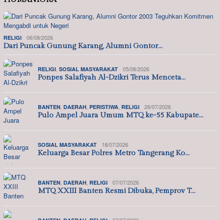
06/08/2026
RELIGI
Dari Puncak Gunung Karang, Alumni Gontor…
,
05/08/2026
RELIGI
SOSIAL MASYARAKAT
Ponpes Salafiyah Al-Dzikri Terus Menceta…
,
,
,
26/07/2026
BANTEN
DAERAH
PERISTIWA
RELIGI
Pulo Ampel Juara Umum MTQ ke-55 Kabupate…
18/07/2026
SOSIAL MASYARAKAT
Keluarga Besar Polres Metro Tangerang Ko…
,
,
07/07/2026
BANTEN
DAERAH
RELIGI
MTQ XXIII Banten Resmi Dibuka, Pemprov T…
,
,
07/07/2026