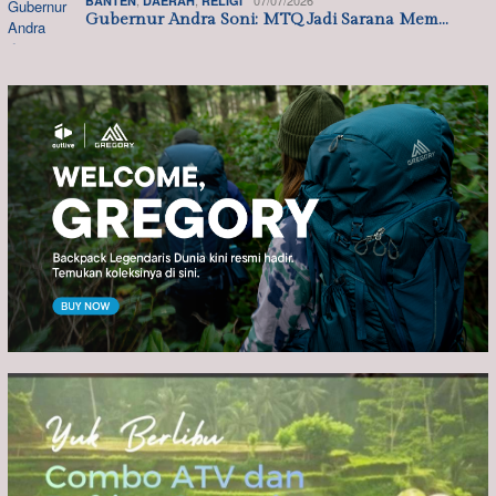
BANTEN
DAERAH
RELIGI
Gubernur Andra Soni: MTQ Jadi Sarana Mem…