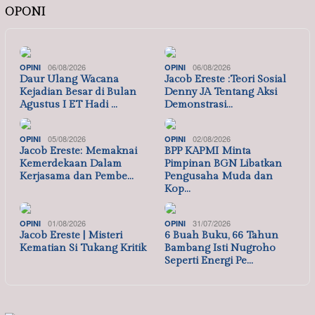
OPONI
06/08/2026
06/08/2026
OPINI
OPINI
Daur Ulang Wacana
Jacob Ereste :Teori Sosial
Kejadian Besar di Bulan
Denny JA Tentang Aksi
Agustus I ET Hadi …
Demonstrasi…
05/08/2026
02/08/2026
OPINI
OPINI
Jacob Ereste: Memaknai
BPP KAPMI Minta
Kemerdekaan Dalam
Pimpinan BGN Libatkan
Kerjasama dan Pembe…
Pengusaha Muda dan
Kop…
01/08/2026
31/07/2026
OPINI
OPINI
Jacob Ereste | Misteri
6 Buah Buku, 66 Tahun
Kematian Si Tukang Kritik
Bambang Isti Nugroho
Seperti Energi Pe…