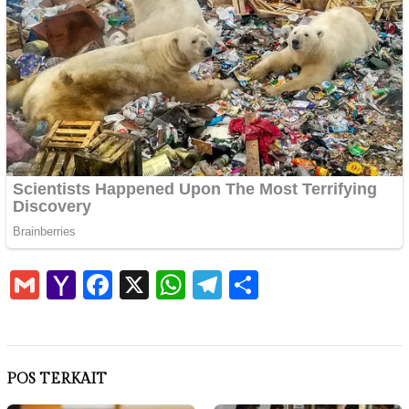
Gmail
Yahoo
Facebook
X
WhatsApp
Telegram
Share
Mail
POS TERKAIT