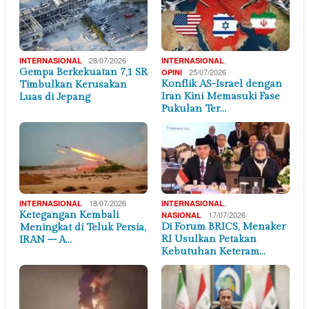
28/07/2026
,
INTERNASIONAL
INTERNASIONAL
Gempa Berkekuatan 7,1 SR
25/07/2026
OPINI
Konflik AS-Israel dengan
Timbulkan Kerusakan
Iran Kini Memasuki Fase
Luas di Jepang
Pukulan Ter…
18/07/2026
,
INTERNASIONAL
INTERNASIONAL
Ketegangan Kembali
17/07/2026
NASIONAL
Di Forum BRICS, Menaker
Meningkat di Teluk Persia,
RI Usulkan Petakan
IRAN – A…
Kebutuhan Keteram…