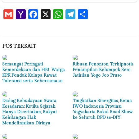
Gmail
Yahoo
Facebook
X
WhatsApp
Telegram
Share
Mail
POS TERKAIT
Semangat Peringati
Ribuan Penonton Terhipnotis
Kemerdekaan dan HBI, Warga
Penampilan Kelompok Seni
KPK Pondok Kelapa Rawat
Jathilan Yogo Joo Pruso
Toleransi serta Kebersamaan
Dialog Kebudayaan Swara
Tingkatkan Sinergitas, Ketua
Kesadaran: Ketika Sejarah
IWO Indonesia Provinsi
Hanya Diceritakan, Rakyat
Yogyakarta Bakal Road Show
Kehilangan Hak
ke Seluruh DPD se-DIY
Mendefinisikan Dirinya