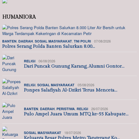
HUMANIORA
,
,
,
07/08/2026
BANTEN
DAERAH
SOSIAL MASYARAKAT
TNI POLRI
Polres Serang Polda Banten Salurkan 8.00…
06/08/2026
RELIGI
Dari Puncak Gunung Karang, Alumni Gontor…
,
05/08/2026
RELIGI
SOSIAL MASYARAKAT
Ponpes Salafiyah Al-Dzikri Terus Menceta…
,
,
,
26/07/2026
BANTEN
DAERAH
PERISTIWA
RELIGI
Pulo Ampel Juara Umum MTQ ke-55 Kabupate…
18/07/2026
SOSIAL MASYARAKAT
Keluarga Besar Polres Metro Tangerang Ko…