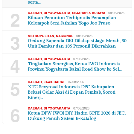
serta…
2
,
,
09/08/2026
DAERAH
DI YOGYAKARTA
SEJARAH & BUDAYA
Ribuan Penonton Terhipnotis Penampilan
Kelompok Seni Jathilan Yogo Joo Pruso
3
,
08/08/2026
METROPOLITAN
NASIONAL
Gedung Bapenda DKI Dilalap si Jago Merah, 30
Unit Damkar dan 185 Personil Dikerahkan
4
,
07/08/2026
DAERAH
DI YOGYAKARTA
Tingkatkan Sinergitas, Ketua IWO Indonesia
Provinsi Yogyakarta Bakal Road Show ke Sel…
5
,
07/08/2026
DAERAH
JAWA BARAT
XTC Sexyroad Indonesia DPC Kabupaten
Bekasi Gelar Aksi di Depan Pemkab, Soroti
Kinerj…
6
,
07/08/2026
DAERAH
DI YOGYAKARTA
Ketua DPW IWOI DIY Hadiri GPFE 2026 di JEC,
Dukung Penuh Sistem E-Katalog