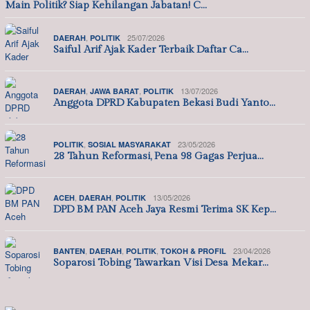
Main Politik? Siap Kehilangan Jabatan! C…
,
25/07/2026
DAERAH
POLITIK
Saiful Arif Ajak Kader Terbaik Daftar Ca…
,
,
13/07/2026
DAERAH
JAWA BARAT
POLITIK
Anggota DPRD Kabupaten Bekasi Budi Yanto…
,
23/05/2026
POLITIK
SOSIAL MASYARAKAT
28 Tahun Reformasi, Pena 98 Gagas Perjua…
,
,
13/05/2026
ACEH
DAERAH
POLITIK
DPD BM PAN Aceh Jaya Resmi Terima SK Kep…
,
,
,
23/04/2026
BANTEN
DAERAH
POLITIK
TOKOH & PROFIL
Soparosi Tobing Tawarkan Visi Desa Mekar…