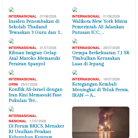
07/08/2026
01/08/2026
INTERNASIONAL
INTERNASIONAL
Insiden Penembakan di
Walikota New York Minta
Sekolah Thailand
Pemerintah AS Jalankan
Tewaskan 3 Guru dan 3…
Putusan ICC, …
31/07/2026
28/07/2026
INTERNASIONAL
INTERNASIONAL
Ribuan Imigran Gelap
Gempa Berkekuatan 7,1 SR
Asal Maroko Memasuki
Timbulkan Kerusakan
Perairan Spanyol
Luas di Jepang
,
18/07/2026
INTERNASIONAL
INTERNASIONAL
25/07/2026
Ketegangan Kembali
OPINI
Konflik AS-Israel dengan
Meningkat di Teluk Persia,
Iran Kini Memasuki Fase
IRAN – A…
Pukulan Ter…
,
INTERNASIONAL
17/07/2026
NASIONAL
Di Forum BRICS, Menaker
RI Usulkan Petakan
Kebutuhan Keteram…