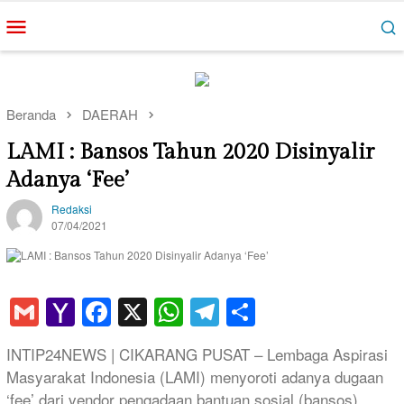
Loncat
Menu
ke
Mobile
konten
Beranda
DAERAH
LAMI : Bansos Tahun 2020 Disinyalir
Adanya ‘Fee’
Redaksi
07/04/2021
Gmail
Yahoo
Facebook
X
WhatsApp
Telegram
Share
Mail
INTIP24NEWS | CIKARANG PUSAT – Lembaga Aspirasi
Masyarakat Indonesia (LAMI) menyoroti adanya dugaan
‘fee’ dari vendor pengadaan bantuan sosial (bansos)