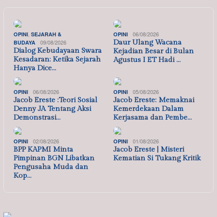
,
06/08/2026
OPINI
SEJARAH &
OPINI
09/08/2026
Daur Ulang Wacana
BUDAYA
Dialog Kebudayaan Swara
Kejadian Besar di Bulan
Kesadaran: Ketika Sejarah
Agustus I ET Hadi …
Hanya Dice…
06/08/2026
05/08/2026
OPINI
OPINI
Jacob Ereste :Teori Sosial
Jacob Ereste: Memaknai
Denny JA Tentang Aksi
Kemerdekaan Dalam
Demonstrasi…
Kerjasama dan Pembe…
02/08/2026
01/08/2026
OPINI
OPINI
BPP KAPMI Minta
Jacob Ereste | Misteri
Pimpinan BGN Libatkan
Kematian Si Tukang Kritik
Pengusaha Muda dan
Kop…