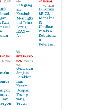
25/07/
026
I
NASIONAL
Ketegang
17/07/2026
flik
Di Forum
an
Israel
BRICS,
Kembali
ngan
Menaker
Meningka
n Kini
RI
t di Teluk
masuk
Usulkan
Persia,
se
Petakan
IRAN –
ulan
Kebutuha
A…
…
n
Keteram…
ERNASIO
INTERNASIO
13/07/2
09/07/2
NAL
026
Gencaran
carka
Senjata
Berakhir:
lomba
Iran
Kecam
angan
Ucapan
empat
Trump
s Iran
yang
respon
Sebu…