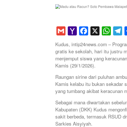
Gmail
Yahoo
Faceboo
X
Wha
T
Mail
Kudus, intip24news.com – Progr
gratis ke sekolah, hari itu just
menjemput siswa yang keracunan
Kamis (29/1/2026).
Raungan sirine dari puluhan amb
Kamis kelabu itu bukan sekadar si
yang tumbang akibat keracunan m
​Sebagai mana diwartakan sebelu
Kabupaten (DKK) Kudus mengonfir
sakit berbeda, termasuk RSUD d
Sarkies Aisyiyah.