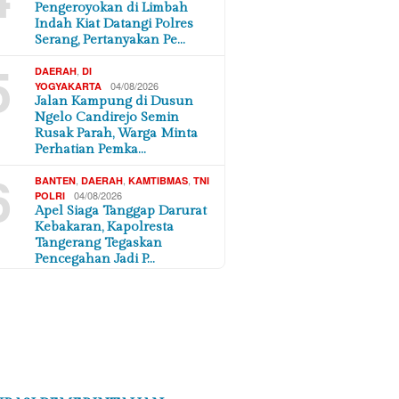
Pengeroyokan di Limbah
Indah Kiat Datangi Polres
Serang, Pertanyakan Pe…
5
,
DAERAH
DI
04/08/2026
YOGYAKARTA
Jalan Kampung di Dusun
Ngelo Candirejo Semin
Rusak Parah, Warga Minta
Perhatian Pemka…
6
,
,
,
BANTEN
DAERAH
KAMTIBMAS
TNI
04/08/2026
POLRI
Apel Siaga Tanggap Darurat
Kebakaran, Kapolresta
Tangerang Tegaskan
Pencegahan Jadi P…