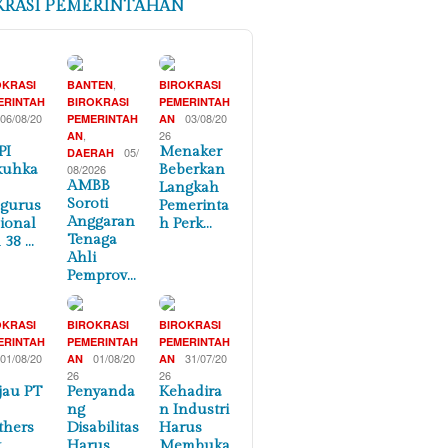
KRASI PEMERINTAHAN
,
OKRASI
BANTEN
BIROKRASI
ERINTAH
BIROKRASI
PEMERINTAH
06/08/20
03/08/20
PEMERINTAH
AN
,
26
AN
PI
Menaker
05/
DAERAH
kuhka
08/2026
Beberkan
AMBB
Langkah
Soroti
gurus
Pemerinta
Anggaran
ional
h Perk…
Tenaga
 38 …
Ahli
Pemprov…
OKRASI
BIROKRASI
BIROKRASI
ERINTAH
PEMERINTAH
PEMERINTAH
01/08/20
01/08/20
31/07/20
AN
AN
26
26
jau PT
Penyanda
Kehadira
n
ng
n Industri
thers
Disabilitas
Harus
,
Harus
Membuka