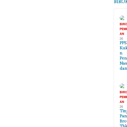
BIRO
BIR
PEM
AN
26
PPS
Ku
n
Pen
Nas
dan
BIR
PEM
AN
26
Tin
Pa
Bro
Tbk