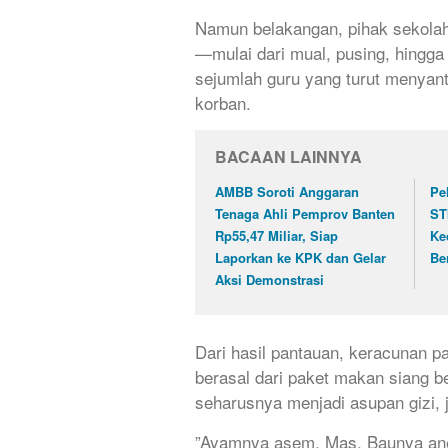
​Namun belakangan, pihak sekola
—mulai dari mual, pusing, hingg
sejumlah guru yang turut menyant
korban.
BACAAN LAINNYA
AMBB Soroti Anggaran
Pe
Tenaga Ahli Pemprov Banten
ST
Rp55,47 Miliar, Siap
Ke
Laporkan ke KPK dan Gelar
Be
Aksi Demonstrasi
​Dari hasil pantauan, keracunan 
berasal dari paket makan siang be
seharusnya menjadi asupan gizi, 
​”Ayamnya asem, Mas. Baunya ane