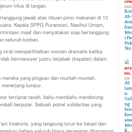
OPIN
jarum infus di tangan.
2026
Kon
rtanggung jawab atas ribuan porsi makanan di 13
AS-
de
 suara. Kepala SPPG Purwosari, Nasihul Umam,
Ira
rmintaan maaf dan menyatakan siap bertanggung
Me
i Fa
n seluruh korban.
Puk
Ter
g viral memperlihatkan momen dramatis ketika
ndak bermanuver justru terjebak (kepater) dalam
INT
NAL
n mereka yang pingsan dan muntah-muntah,
026
AS
u menerjang lumpur.
Lan
n
tor terciprat tanah, bahu-membahu mendorong
Ge
mbali berputar. Sebuah potret solidaritas yang
ng
Ser
Ke
ata
ani Intakoris, yang langsung turun ke lokasi dan
Me
gaskan bahwa seluruh biaya perawatan ditanggung
K…