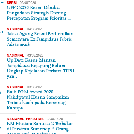
05/08/2026
SERBI
GPFE 2026 Resmi Dibuka:
Pengadaan Strategis Dorong
Percepatan Program Prioritas …
04/08/2026
NASIONAL
Jaksa Agung Resmi Berhentikan
Sementara Ex Jampidsus Febrie
Adriansyah
03/08/2026
NASIONAL
Up Date Kasus Mantan
Jampidsus: Kejagung Belum
Ungkap Kejelasan Perkara TPPU
yan…
03/08/2026
NASIONAL
Raih PGM Award 2026,
Nahdiyatul Husna Sampaikan
Terima kasih pada Kemenag
Kabupa…
,
02/08/2026
NASIONAL
PERISTIWA
KM Mutiara Santosa 2 Terbakar
di Perairan Sumenep, 5 Orang