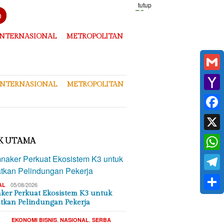
tutup
n
INTERNASIONAL
METROPOLITAN
Gmai
INTERNASIONAL
METROPOLITAN
Yaho
Mail
Face
X
K UTAMA
What
Tele
05/08/2026
AL
er Perkuat Ekosistem K3 untuk
Shar
tkan Pelindungan Pekerja
,
,
EKONOMI BISNIS
NASIONAL
SERBA