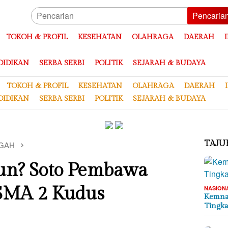
Pencaria
TOKOH & PROFIL
KESEHATAN
OLAHRAGA
DAERAH
DIDIKAN
SERBA SERBI
POLITIK
SEJARAH & BUDAYA
TOKOH & PROFIL
KESEHATAN
OLAHRAGA
DAERAH
DIDIKAN
SERBA SERBI
POLITIK
SEJARAH & BUDAYA
TAJU
GAH
un? Soto Pembawa
 SMA 2 Kudus
NASION
Kemnak
Tingka