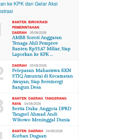
1
,
BANTEN
BIROKRASI
,
PEMERINTAHAN
05/08/2026
DAERAH
AMBB Soroti Anggaran
Tenaga Ahli Pemprov
Banten Rp55,47 Miliar, Siap
Laporkan ke KPK …
2
05/08/2026
DAERAH
Pelepasan Mahasiswa KKN
STIQ Amuntai di Kecamatan
Awayan, Siap Bersinergi
Bangun Desa
3
,
,
BANTEN
DAERAH
TANGERANG
04/08/2026
RAYA
Berita Duka: Anggota DPRD
Tangsel Ahmad Andi
Wibowo Meninggal Dunia
4
,
04/08/2026
BANTEN
DAERAH
Korban Dugaan