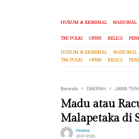
Loncat
ke
konten
HUKUM & KRIMINAL
NASIONAL
TNI POLRI
OPINI
RELIGI
PEN
HUKUM & KRIMINAL
NASIONAL
TNI POLRI
OPINI
RELIGI
PEN
Beranda
DAERAH
JAWA TEN
Madu atau Rac
Malapetaka di
Redaksi
30/01/2026