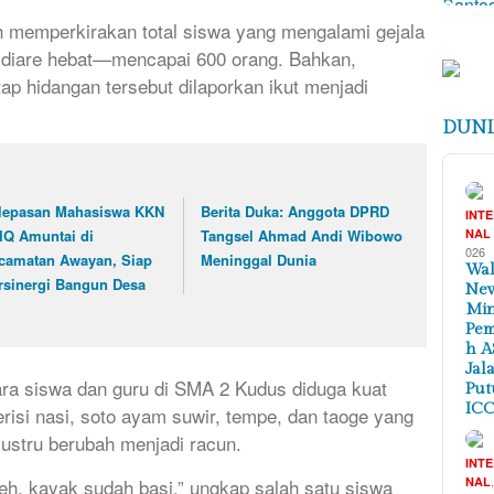
h memperkirakan total siswa yang mengalami gejala
a diare hebat—mencapai 600 orang. Bahkan,
ap hidangan tersebut dilaporkan ikut menjadi
DUNI
lepasan Mahasiswa KKN
Berita Duka: Anggota DPRD
INT
IQ Amuntai di
Tangsel Ahmad Andi Wibowo
NAL
026
camatan Awayan, Siap
Meninggal Dunia
Wal
rsinergi Bangun Desa
New
Min
Pem
h A
Jal
para siswa dan guru di SMA 2 Kudus diduga kuat
Put
ICC
risi nasi, soto ayam suwir, tempe, dan taoge yang
justru berubah menjadi racun.
INT
NAL
h, kayak sudah basi,” ungkap salah satu siswa