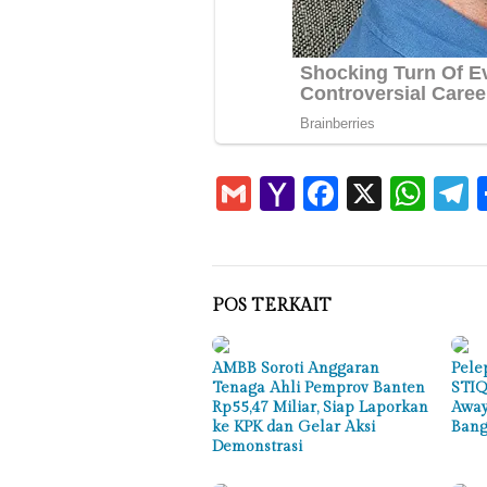
Gmail
Yahoo
Faceboo
X
Wha
T
Mail
POS TERKAIT
AMBB Soroti Anggaran
Pele
Tenaga Ahli Pemprov Banten
STIQ
Rp55,47 Miliar, Siap Laporkan
Away
ke KPK dan Gelar Aksi
Bang
Demonstrasi