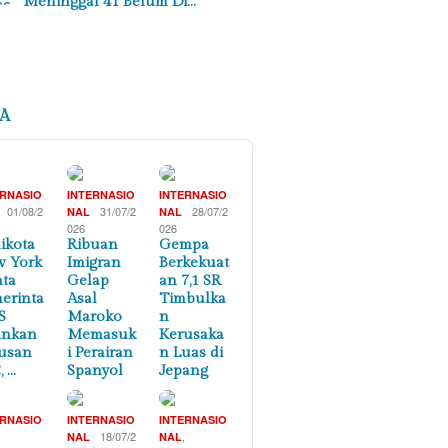
Meninggal 41 Belum Di…
A
ERNASIO
INTERNASIO
INTERNASIO
01/08/2
31/07/2
28/07/2
NAL
NAL
026
026
ikota
Ribuan
Gempa
 York
Imigran
Berkekuat
ta
Gelap
an 7,1 SR
erinta
Asal
Timbulka
S
Maroko
n
ankan
Memasuk
Kerusaka
usan
i Perairan
n Luas di
, …
Spanyol
Jepang
ERNASIO
INTERNASIO
INTERNASIO
,
18/07/2
,
NAL
NAL