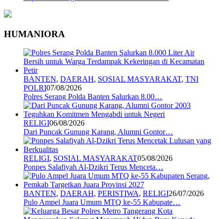
HUMANIORA
BANTEN
,
DAERAH
,
SOSIAL MASYARAKAT
,
TNI
POLRI
07/08/2026
Polres Serang Polda Banten Salurkan 8.00…
RELIGI
06/08/2026
Dari Puncak Gunung Karang, Alumni Gontor…
RELIGI
,
SOSIAL MASYARAKAT
05/08/2026
Ponpes Salafiyah Al-Dzikri Terus Menceta…
BANTEN
,
DAERAH
,
PERISTIWA
,
RELIGI
26/07/2026
Pulo Ampel Juara Umum MTQ ke-55 Kabupate…