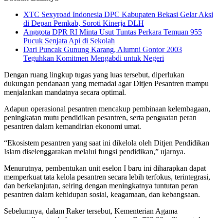
XTC Sexyroad Indonesia DPC Kabupaten Bekasi Gelar Aksi
di Depan Pemkab, Soroti Kinerja DLH
Anggota DPR RI Minta Usut Tuntas Perkara Temuan 955
Pucuk Senjata Api di Sekolah
Dari Puncak Gunung Karang, Alumni Gontor 2003
Teguhkan Komitmen Mengabdi untuk Negeri
Dengan ruang lingkup tugas yang luas tersebut, diperlukan
dukungan pendanaan yang memadai agar Ditjen Pesantren mampu
menjalankan mandatnya secara optimal.
Adapun operasional pesantren mencakup pembinaan kelembagaan,
peningkatan mutu pendidikan pesantren, serta penguatan peran
pesantren dalam kemandirian ekonomi umat.
“Ekosistem pesantren yang saat ini dikelola oleh Ditjen Pendidikan
Islam diselenggarakan melalui fungsi pendidikan,” ujarnya.
Menurutnya, pembentukan unit eselon I baru ini diharapkan dapat
memperkuat tata kelola pesantren secara lebih terfokus, terintegrasi,
dan berkelanjutan, seiring dengan meningkatnya tuntutan peran
pesantren dalam kehidupan sosial, keagamaan, dan kebangsaan.
Sebelumnya, dalam Raker tersebut, Kementerian Agama