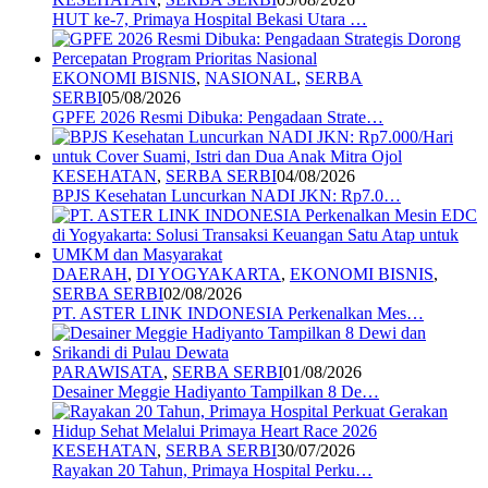
HUT ke-7, Primaya Hospital Bekasi Utara …
EKONOMI BISNIS
,
NASIONAL
,
SERBA
SERBI
05/08/2026
GPFE 2026 Resmi Dibuka: Pengadaan Strate…
KESEHATAN
,
SERBA SERBI
04/08/2026
BPJS Kesehatan Luncurkan NADI JKN: Rp7.0…
DAERAH
,
DI YOGYAKARTA
,
EKONOMI BISNIS
,
SERBA SERBI
02/08/2026
PT. ASTER LINK INDONESIA Perkenalkan Mes…
PARAWISATA
,
SERBA SERBI
01/08/2026
Desainer Meggie Hadiyanto Tampilkan 8 De…
KESEHATAN
,
SERBA SERBI
30/07/2026
Rayakan 20 Tahun, Primaya Hospital Perku…