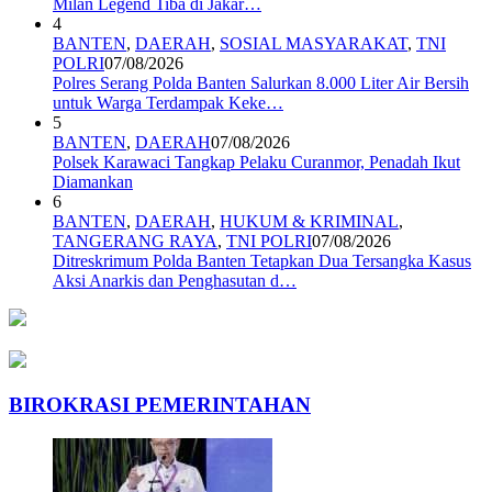
Milan Legend Tiba di Jakar…
4
BANTEN
,
DAERAH
,
SOSIAL MASYARAKAT
,
TNI
POLRI
07/08/2026
Polres Serang Polda Banten Salurkan 8.000 Liter Air Bersih
untuk Warga Terdampak Keke…
5
BANTEN
,
DAERAH
07/08/2026
Polsek Karawaci Tangkap Pelaku Curanmor, Penadah Ikut
Diamankan
6
BANTEN
,
DAERAH
,
HUKUM & KRIMINAL
,
TANGERANG RAYA
,
TNI POLRI
07/08/2026
Ditreskrimum Polda Banten Tetapkan Dua Tersangka Kasus
Aksi Anarkis dan Penghasutan d…
BIROKRASI PEMERINTAHAN