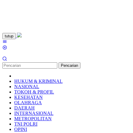
Loncat
tutup
ke
Menu
konten
Mobile
Pencarian
HUKUM & KRIMINAL
NASIONAL
TOKOH & PROFIL
KESEHATAN
OLAHRAGA
DAERAH
INTERNASIONAL
METROPOLITAN
TNI POLRI
OPINI