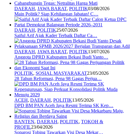
DAERAH
,
JAWA BARAT
,
POLITIK
03/08/2026
Main Politik? Siap Kehilangan Jabatan! C…
DAERAH
,
POLITIK
25/07/2026
Saiful Arif Ajak Kader Terbaik Daftar Ca…
DAERAH
,
JAWA BARAT
,
POLITIK
13/07/2026
Anggota DPRD Kabupaten Bekasi Budi Yanto…
POLITIK
,
SOSIAL MASYARAKAT
23/05/2026
28 Tahun Reformasi, Pena 98 Gagas Perjua…
ACEH
,
DAERAH
,
POLITIK
13/05/2026
DPD BM PAN Aceh Jaya Resmi Terima SK Kep…
BANTEN
,
DAERAH
,
POLITIK
,
TOKOH &
PROFIL
23/04/2026
Soparosi Tobing Tawarkan Visi Desa Mekar…