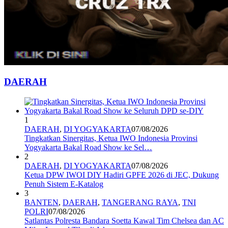
DAERAH
1
DAERAH
,
DI YOGYAKARTA
07/08/2026
Tingkatkan Sinergitas, Ketua IWO Indonesia Provinsi
Yogyakarta Bakal Road Show ke Sel…
2
DAERAH
,
DI YOGYAKARTA
07/08/2026
Ketua DPW IWOI DIY Hadiri GPFE 2026 di JEC, Dukung
Penuh Sistem E-Katalog
3
BANTEN
,
DAERAH
,
TANGERANG RAYA
,
TNI
POLRI
07/08/2026
Satlantas Polresta Bandara Soetta Kawal Tim Chelsea dan AC