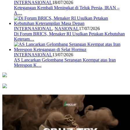
INTERNASIONAL
18/07/2026
Ketegangan Kembali Meningkat di Teluk Persia, IRAN –
A…
INTERNASIONAL
,
NASIONAL
17/07/2026
Di Forum BRICS, Menaker RI Usulkan Petakan Kebutuhan
Keteram…
INTERNASIONAL
13/07/2026
AS Lancarkan Gelombang Serangan Keempat atas Iran
Merespon K…