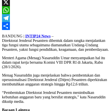
Mail
Facebook
X
WhatsApp
Telegram
Share
BANDUNG |
INTIP24 News
–
Direktorat Jenderal Pesantren dibentuk dalam rangka menjalankan
tiga fungsi utama sebagaimana diamanatkan Undang-Undang
Pesantren, yakni fungsi pendidikan, keagamaan, dan pemberdayaan.
Menteri Agama (Menag) Nasaruddin Umar menyampaikan hal itu
dalam rapat kerja bersama Komisi VIII DPR RI di Jakarta, Rabu
(28/1/2026).
Menag Nasaruddin juga menjelaskan bahwa pembentukan dan
operasionalisasi Direktorat Jenderal (Ditjen) Pesantren diperkirakan
membutuhkan anggaran strategis hingga Rp12,6 triliun.
“Pembentukan Direktorat Jenderal Pesantren menimbulkan
kebutuhan anggaran baru yang bersifat strategis,” kata Nasaruddin
dikutip media.
Bacaan Lainnya