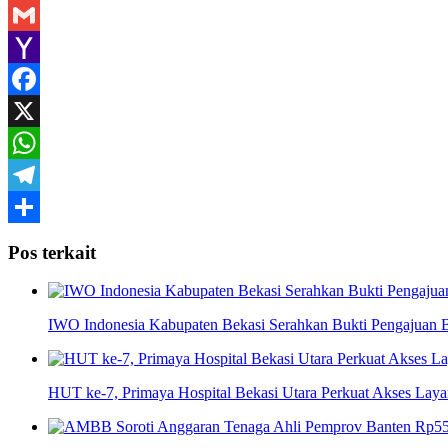
Gmail
Yahoo
Mail
Facebook
X
WhatsApp
Telegram
Share
Pos terkait
IWO Indonesia Kabupaten Bekasi Serahkan Bukti Pengajuan
HUT ke-7, Primaya Hospital Bekasi Utara Perkuat Akses Laya