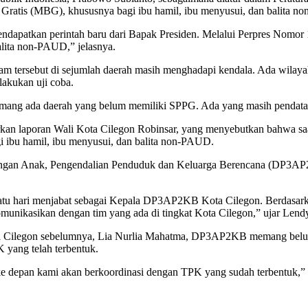
 Gratis (MBG), khususnya bagi ibu hamil, ibu menyusui, dan balita 
ndapatkan perintah baru dari Bapak Presiden. Melalui Perpres Nomor
lita non-PAUD,” jelasnya.
 tersebut di sejumlah daerah masih menghadapi kendala. Ada wilay
lakukan uji coba.
 memang ada daerah yang belum memiliki SPPG. Ada yang masih pendata
an laporan Wali Kota Cilegon Robinsar, yang menyebutkan bahwa saat 
ibu hamil, ibu menyusui, dan balita non-PAUD.
ungan Anak, Pengendalian Penduduk dan Keluarga Berencana (DP3AP2
aru satu hari menjabat sebagai Kepala DP3AP2KB Kota Cilegon. Berd
nikasikan dengan tim yang ada di tingkat Kota Cilegon,” ujar Lend
ilegon sebelumnya, Lia Nurlia Mahatma, DP3AP2KB memang belum m
yang telah terbentuk.
ke depan kami akan berkoordinasi dengan TPK yang sudah terbentuk,”