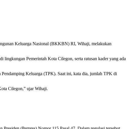
gunan Keluarga Nasional (BKKBN) RI, Wihaji, melakukan
 lingkungan Pemerintah Kota Cilegon, serta ratusan kader yang ada
endamping Keluarga (TPK). Saat ini, kata dia, jumlah TPK di
ota Cilegon,” ujar Wihaji.
n Presiden (Perpres) Nomor 115 Pasal 47. Dalam regulasi tersebut,