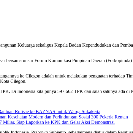
gunan Keluarga sekaligus Kepala Badan Kependudukan dan Pemban
.
sar bersama unsur Forum Komunikasi Pimpinan Daerah (Forkopimda) di
ngannya ke Cilegon adalah untuk melakukan penguatan terhadap Tim P
 Kota Cilegon.
TPK. Di Indonesia kita punya 597.662 TPK dan salah satunya ada di K
 Bantuan Rutisae ke BAZNAS untuk Warga Sukakerta
nan Kesehatan Modern dan Perlindungan Sosial 300 Pekerja Rentan
Miliar, Siap Laporkan ke KPK dan Gelar Aksi Demonstrasi
ublik Indonesia, Prabowo Subianto, sebagaimana diatur dalam Peratura