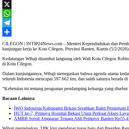
Mail
Facebook
X
WhatsApp
Telegram
Share
CILEGON | INTIP24News.com – Menteri Kependudukan dan Pemban
kunjungan kerja ke Kota Cilegon, Provinsi Banten, Kamis (5/2/2026)
Kedatangan Wihaji disambut langsung oleh Wali Kota Cilegon Robin
di Kota Cilegon.
Dalam kunjungannya, Wihaji menegaskan bahwa agenda utama kedata
seluruh Indonesia mencapai 597.662 tim, dan salah satunya berada di
“Kebetulan ini tentang penguatan pendamping keluarga yang disebut 
Bacaan Lainnya
IWO Indonesia Kabupaten Bekasi Serahkan Bukti Pengajuan
HUT ke-7, Primaya Hospital Bekasi Utara Perkuat Akses Laya
AMBB Soroti Anggaran Tenaga Ahli Pemprov Banten Rp55,47 
Wihaji menjelaskan, TPK kini mendapat tugas baru dari Presiden Rep